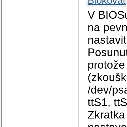
Blokovat
V BIOSu
na pevn
nastavi
Posunut
protože
(zkoušk
/dev/ps
ttS1, tt
Zkratka