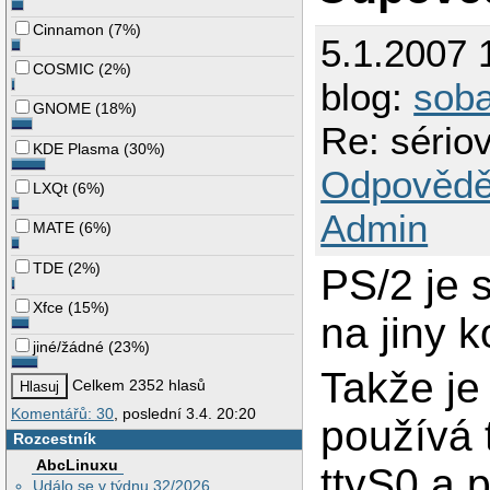
Cinnamon
(
7%
)
5.1.2007 
COSMIC
(
2%
)
blog:
sob
GNOME
(
18%
)
Re: sériov
KDE Plasma
(
30%
)
Odpovědě
LXQt
(
6%
)
Admin
MATE
(
6%
)
TDE
(
2%
)
PS/2 je 
Xfce
(
15%
)
na jiny k
jiné/žádné
(
23%
)
Takže je
Celkem 2352 hlasů
Komentářů: 30
, poslední 3.4. 20:20
používá 
Rozcestník
AbcLinuxu
ttyS0 a p
Událo se v týdnu 32/2026