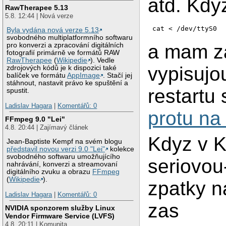
atd. Kdy
RawTherapee 5.13
5.8. 12:44 | Nová verze
cat < /dev/ttyS0
Byla vydána nová verze 5.13
svobodného multiplatformního softwaru
a mam za
pro konverzi a zpracování digitálních
fotografií primárně ve formátů RAW
RawTherapee
(
Wikipedie
). Vedle
vypisujo
zdrojových kódů je k dispozici také
balíček ve formátu
AppImage
. Stačí jej
stáhnout, nastavit právo ke spuštění a
restartu 
spustit.
Ladislav Hagara
|
Komentářů: 0
protu na
FFmpeg 9.0 "Lei"
4.8. 20:44 | Zajímavý článek
Kdyz v 
Jean-Baptiste Kempf na svém blogu
představil novou verzi 9.0 "Lei"
kolekce
svobodného softwaru umožňujícího
seriovou
nahrávání, konverzi a streamovaní
digitálního zvuku a obrazu
FFmpeg
(
Wikipedie
).
zpatky n
Ladislav Hagara
|
Komentářů: 0
zas
NVIDIA sponzorem služby Linux
Vendor Firmware Service (LVFS)
4.8. 20:11 | Komunita