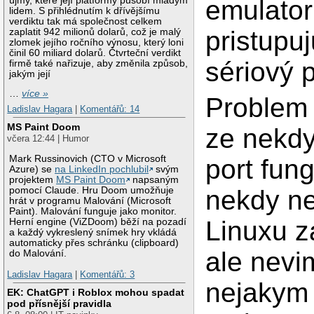
újmy, které její platformy působí mladým
emulato
lidem. S přihlédnutím k dřívějšímu
verdiktu tak má společnost celkem
pristupu
zaplatit 942 milionů dolarů, což je malý
zlomek jejího ročního výnosu, který loni
činil 60 miliard dolarů. Čtvrteční verdikt
sériový p
firmě také nařizuje, aby změnila způsob,
jakým její
…
více »
Problem 
Ladislav Hagara
|
Komentářů: 14
MS Paint Doom
ze nekdy
včera 12:44 | Humor
Mark Russinovich (CTO v Microsoft
port fun
Azure) se
na LinkedIn pochlubil
svým
projektem
MS Paint Doom
napsaným
nekdy ne
pomocí Claude. Hru Doom umožňuje
hrát v programu Malování (Microsoft
Paint). Malování funguje jako monitor.
Linuxu z
Herní engine (ViZDoom) běží na pozadí
a každý vykreslený snímek hry vkládá
automaticky přes schránku (clipboard)
ale nevim
do Malování.
Ladislav Hagara
|
Komentářů: 3
nejakym
EK: ChatGPT i Roblox mohou spadat
pod přísnější pravidla