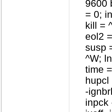
9600 
= 0; i
kill =
eol2 =
susp =
^W; ln
time 
hupcl 
-ignbr
inpck -