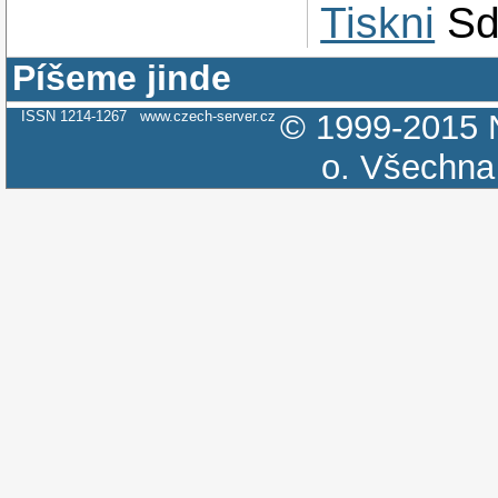
Tiskni
Sd
Píšeme jinde
ISSN 1214-1267
www.czech-server.cz
© 1999-2015
o.
Všechna 