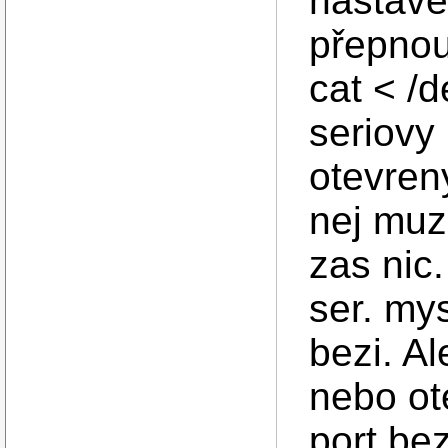
nastave
přepnou
cat < /d
seriovy 
otevren
nej muze
zas nic
ser. mys
bezi. A
nebo ot
port bez