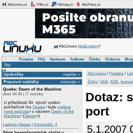
AbcLinuxu.cz
ITBiz.cz
HDmag.cz
AbcPráce.cz
AbcLinuxu
hledá autory
!
Poradna
FAQ
Hardware
Software
Články
Učebnice
Blog
Styl
×
AbcLinuxu
:/
Poradna
/
Lin
Zprávičky
napište »
Pracovní nabídky
inzerujte »
Štítky
:
IrDA
,
KDE
,
komun
Quake: Dawn of the Machine
Dotaz: 
dnes 04:44 | IT novinky
U příležitosti 30. výročí vydání
port
počítačové hry
Quake
byla
vydána
nová epizoda
s názvem
Dawn of the
Machine
(
Steam
).
Ladislav Hagara
|
Komentářů: 4
5.1.2007 
Série bezpečnostních záplat v