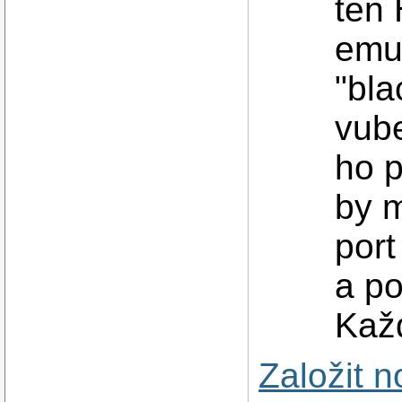
ten 
emul
"bl
vube
ho p
by m
por
a po
Každ
Založit 