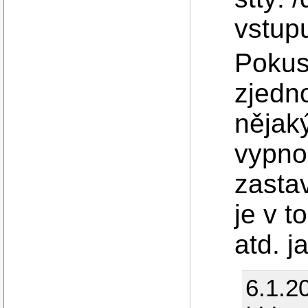
vstup
Pokus
zjedn
nějak
vypno
zasta
je v t
atd. j
6.1.2