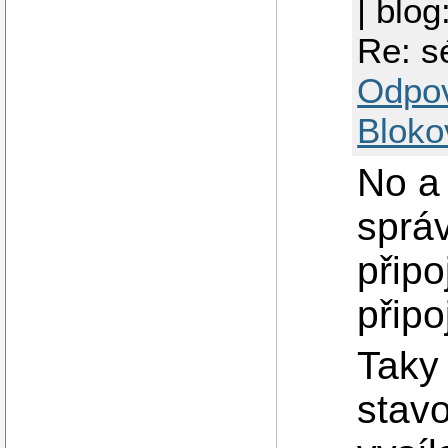
| blog
Re: s
Odpo
Bloko
No a 
sprá
připo
připo
Taky 
stav