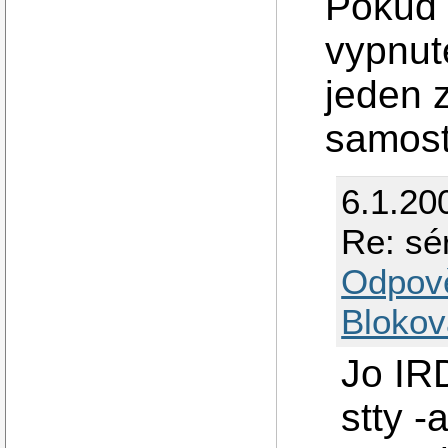
Pokud 
vypnut
jeden 
samost
6.1.20
Re: sé
Odpov
Blokov
Jo IR
stty -