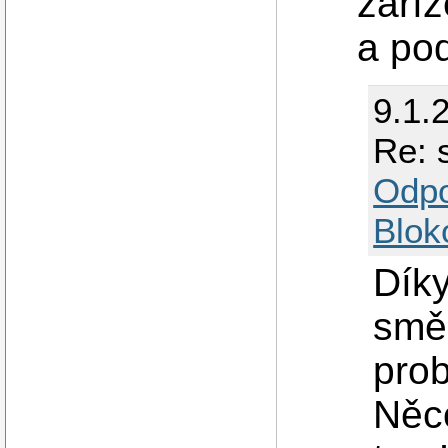
zaříz
a pod
9.1.
Re: 
Odp
Blok
Díky
směr
prob
Něc