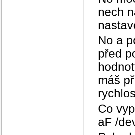
nech n
nastav
No a p
před po
hodnot
máš př
rychlost
Co vypí
aF /dev