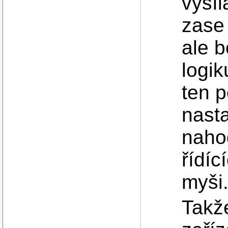
vysíl
zase
ale b
logik
ten p
nast
naho
řídíc
myši.
Takže