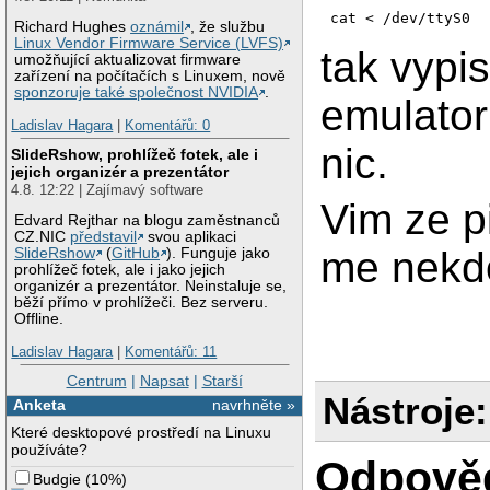
cat < /dev/ttyS0
Richard Hughes
oznámil
, že službu
Linux Vendor Firmware Service (LVFS)
tak vypis
umožňující aktualizovat firmware
zařízení na počítačích s Linuxem, nově
sponzoruje také společnost NVIDIA
.
emulator
Ladislav Hagara
|
Komentářů: 0
nic.
SlideRshow, prohlížeč fotek, ale i
jejich organizér a prezentátor
4.8. 12:22 | Zajímavý software
Vim ze p
Edvard Rejthar na blogu zaměstnanců
CZ.NIC
představil
svou aplikaci
me nekd
SlideRshow
(
GitHub
). Funguje jako
prohlížeč fotek, ale i jako jejich
organizér a prezentátor. Neinstaluje se,
běží přímo v prohlížeči. Bez serveru.
Offline.
Ladislav Hagara
|
Komentářů: 11
Centrum
|
Napsat
|
Starší
Nástroje:
Anketa
navrhněte »
Které desktopové prostředí na Linuxu
používáte?
Odpově
Budgie
(
10%
)