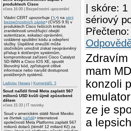
produktech Cisco
| skóre: 1
včera 16:00 | Bezpečnostní upozornění
sériový po
Vládní CERT upozorňuje (
𝕏
) na
sérii
bezpečnostních záplat
(CVSS 9.9) v
produktech Cisco řešících kritické
Přečteno:
zranitelnosti umožňující obejití
autentizace, eskalaci oprávnění,
Odpovědě
vzdálené spuštění kódu a odepření
služby. Úspěšné zneužití může
útočníkům umožnit získat neoprávněný
přístup k dotčeným systémům,
Zdravím 
kompromitovat zařízení Cisco Catalyst
SD-WAN a Cisco IOS XE, spustit
libovolný kód, zpřístupnit citlivé
mam MD
informace nebo narušit dostupnost
postižených systémů.
konzoli 
Ladislav Hagara
|
Komentářů: 3
Soud nařídil firmě Meta zaplatit 567
emulator
milionů USD kvůli újmě způsobené
dětem
včera 15:33 | IT novinky
ze je sp
Soud v americkém státě Nové Mexiko
ve čtvrtek
nařídil
internetové
a lepsic
společnosti Meta Platforms zaplatit 567
milionů dolarů (téměř 12 miliard Kč) za