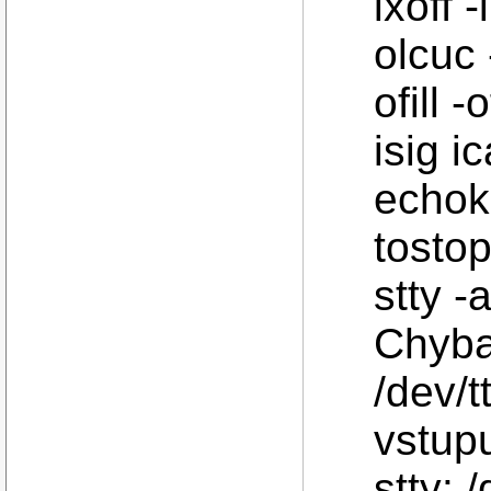
ixoff 
olcuc 
ofill 
isig 
echok 
tosto
stty -
Chyba
/dev/t
vstupu
stty: 