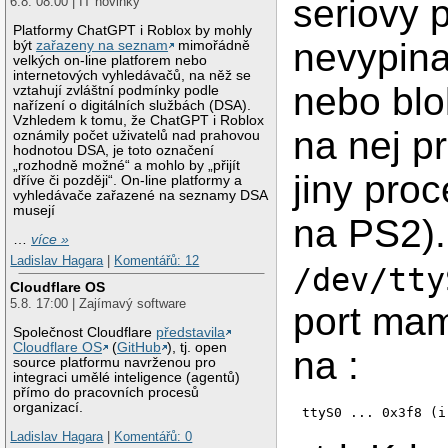
seriovy 
6.8. 08:00 | IT novinky
Platformy ChatGPT i Roblox by mohly
nevypina
být
zařazeny na seznam
mimořádně
velkých on-line platforem nebo
internetových vyhledávačů, na něž se
nebo blo
vztahují zvláštní podmínky podle
nařízení o digitálních službách (DSA).
Vzhledem k tomu, že ChatGPT i Roblox
na nej pr
oznámily počet uživatelů nad prahovou
hodnotou DSA, je toto označení
„rozhodně možné“ a mohlo by „přijít
jiny pro
dříve či později“. On-line platformy a
vyhledávače zařazené na seznamy DSA
musejí
na PS2).
…
více »
Ladislav Hagara
|
Komentářů: 12
/dev/tty
Cloudflare OS
5.8. 17:00 | Zajímavý software
port mam
Společnost Cloudflare
představila
Cloudflare OS
(
GitHub
), tj. open
na :
source platformu navrženou pro
integraci umělé inteligence (agentů)
přímo do pracovních procesů
organizací.
ttyS0 ... 0x3f8 (i
Ladislav Hagara
|
Komentářů: 0