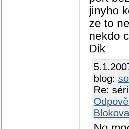
jinyho 
ze to n
nekdo c
Dik
5.1.200
blog:
so
Re: sér
Odpově
Blokova
No moc