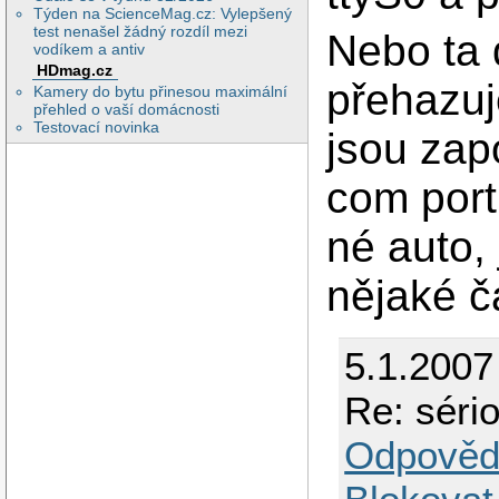
Týden na ScienceMag.cz: Vylepšený
test nenašel žádný rozdíl mezi
Nebo ta 
vodíkem a antiv
HDmag.cz
přehazuj
Kamery do bytu přinesou maximální
přehled o vaší domácnosti
Testovací novinka
jsou zap
com por
né auto,
nějaké č
5.1.2007
Re: sério
Odpověd