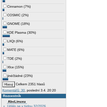
Cinnamon
(
7%
)
COSMIC
(
2%
)
GNOME
(
18%
)
KDE Plasma
(
30%
)
LXQt
(
6%
)
MATE
(
6%
)
TDE
(
2%
)
Xfce
(
15%
)
jiné/žádné
(
23%
)
Celkem 2351 hlasů
Komentářů: 30
, poslední 3.4. 20:20
Rozcestník
AbcLinuxu
Událo se v týdnu 32/2026