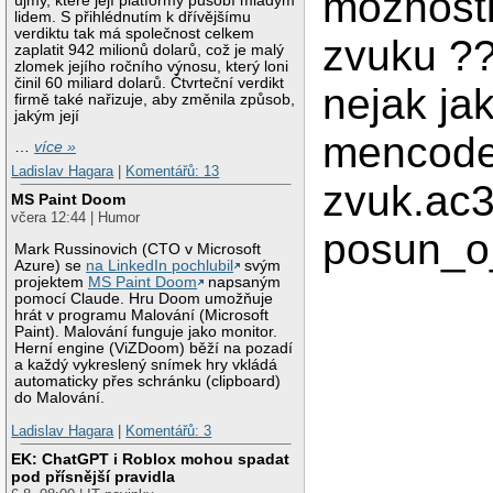
moznost
újmy, které její platformy působí mladým
lidem. S přihlédnutím k dřívějšímu
verdiktu tak má společnost celkem
zvuku ?
zaplatit 942 milionů dolarů, což je malý
zlomek jejího ročního výnosu, který loni
činil 60 miliard dolarů. Čtvrteční verdikt
nejak ja
firmě také nařizuje, aby změnila způsob,
jakým její
mencoder
…
více »
Ladislav Hagara
|
Komentářů: 13
zvuk.ac
MS Paint Doom
včera 12:44 | Humor
posun_o
Mark Russinovich (CTO v Microsoft
Azure) se
na LinkedIn pochlubil
svým
projektem
MS Paint Doom
napsaným
pomocí Claude. Hru Doom umožňuje
hrát v programu Malování (Microsoft
Paint). Malování funguje jako monitor.
Herní engine (ViZDoom) běží na pozadí
a každý vykreslený snímek hry vkládá
automaticky přes schránku (clipboard)
do Malování.
Ladislav Hagara
|
Komentářů: 3
EK: ChatGPT i Roblox mohou spadat
pod přísnější pravidla