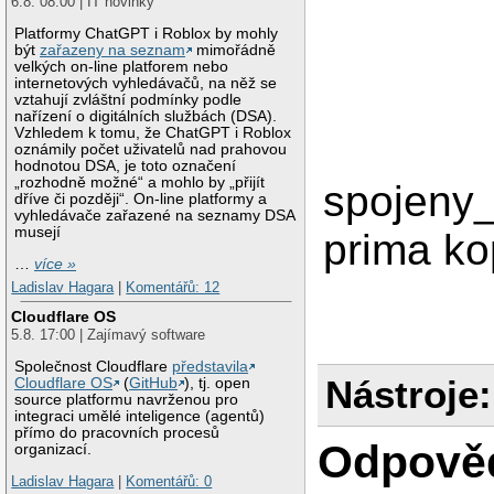
6.8. 08:00 | IT novinky
Platformy ChatGPT i Roblox by mohly
být
zařazeny na seznam
mimořádně
velkých on-line platforem nebo
internetových vyhledávačů, na něž se
vztahují zvláštní podmínky podle
nařízení o digitálních službách (DSA).
Vzhledem k tomu, že ChatGPT i Roblox
oznámily počet uživatelů nad prahovou
hodnotou DSA, je toto označení
„rozhodně možné“ a mohlo by „přijít
spojeny_
dříve či později“. On-line platformy a
vyhledávače zařazené na seznamy DSA
musejí
prima ko
…
více »
Ladislav Hagara
|
Komentářů: 12
Cloudflare OS
5.8. 17:00 | Zajímavý software
Společnost Cloudflare
představila
Nástroje:
Cloudflare OS
(
GitHub
), tj. open
source platformu navrženou pro
integraci umělé inteligence (agentů)
přímo do pracovních procesů
Odpově
organizací.
Ladislav Hagara
|
Komentářů: 0