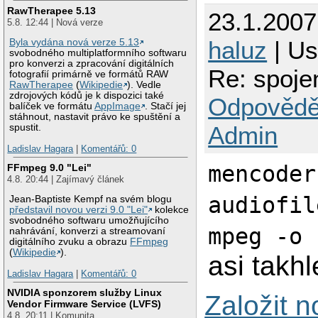
RawTherapee 5.13
23.1.200
5.8. 12:44 | Nová verze
haluz
| Us
Byla vydána nová verze 5.13
svobodného multiplatformního softwaru
pro konverzi a zpracování digitálních
Re: spoj
fotografií primárně ve formátů RAW
RawTherapee
(
Wikipedie
). Vedle
zdrojových kódů je k dispozici také
Odpovědě
balíček ve formátu
AppImage
. Stačí jej
stáhnout, nastavit právo ke spuštění a
Admin
spustit.
Ladislav Hagara
|
Komentářů: 0
mencoder
FFmpeg 9.0 "Lei"
4.8. 20:44 | Zajímavý článek
audiofil
Jean-Baptiste Kempf na svém blogu
představil novou verzi 9.0 "Lei"
kolekce
svobodného softwaru umožňujícího
mpeg -o 
nahrávání, konverzi a streamovaní
digitálního zvuku a obrazu
FFmpeg
(
Wikipedie
).
asi takhl
Ladislav Hagara
|
Komentářů: 0
NVIDIA sponzorem služby Linux
Založit 
Vendor Firmware Service (LVFS)
4.8. 20:11 | Komunita