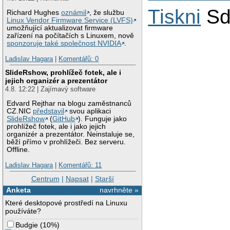
Tiskni
Sd
Richard Hughes
oznámil
, že službu
Linux Vendor Firmware Service (LVFS)
umožňující aktualizovat firmware
zařízení na počítačích s Linuxem, nově
sponzoruje také společnost NVIDIA
.
Ladislav Hagara
|
Komentářů: 0
SlideRshow, prohlížeč fotek, ale i
jejich organizér a prezentátor
4.8. 12:22 | Zajímavý software
Edvard Rejthar na blogu zaměstnanců
CZ.NIC
představil
svou aplikaci
SlideRshow
(
GitHub
). Funguje jako
prohlížeč fotek, ale i jako jejich
organizér a prezentátor. Neinstaluje se,
běží přímo v prohlížeči. Bez serveru.
Offline.
Ladislav Hagara
|
Komentářů: 11
Centrum
|
Napsat
|
Starší
Anketa
navrhněte »
Které desktopové prostředí na Linuxu
používáte?
Budgie
(
10%
)