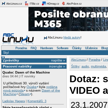
AbcLinuxu.cz
ITBiz.cz
HDmag.cz
AbcPráce.cz
AbcLinuxu
hledá autory
!
Poradna
FAQ
Hardware
Software
Články
Učebnice
Blog
Styl
×
AbcLinuxu
:/
Poradna
/
Lin
Zprávičky
napište »
Pracovní nabídky
inzerujte »
Štítky
:
audio
,
multimédia
,
Quake: Dawn of the Machine
Dotaz: 
dnes 04:44 | IT novinky
U příležitosti 30. výročí vydání
VIDEO 
počítačové hry
Quake
byla
vydána
nová epizoda
s názvem
Dawn of the
Machine
(
Steam
).
Ladislav Hagara
|
Komentářů: 3
23.1.2007
Série bezpečnostních záplat v