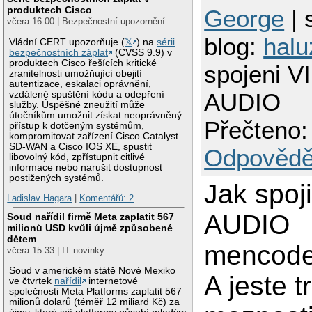
produktech Cisco
George
| 
včera 16:00 | Bezpečnostní upozornění
blog:
halu
Vládní CERT upozorňuje (
𝕏
) na
sérii
bezpečnostních záplat
(CVSS 9.9) v
produktech Cisco řešících kritické
spojeni V
zranitelnosti umožňující obejití
autentizace, eskalaci oprávnění,
AUDIO
vzdálené spuštění kódu a odepření
služby. Úspěšné zneužití může
útočníkům umožnit získat neoprávněný
Přečteno:
přístup k dotčeným systémům,
kompromitovat zařízení Cisco Catalyst
SD-WAN a Cisco IOS XE, spustit
Odpovědě
libovolný kód, zpřístupnit citlivé
informace nebo narušit dostupnost
postižených systémů.
Jak spoj
Ladislav Hagara
|
Komentářů: 2
AUDIO
Soud nařídil firmě Meta zaplatit 567
milionů USD kvůli újmě způsobené
dětem
mencode
včera 15:33 | IT novinky
Soud v americkém státě Nové Mexiko
A jeste t
ve čtvrtek
nařídil
internetové
společnosti Meta Platforms zaplatit 567
milionů dolarů (téměř 12 miliard Kč) za