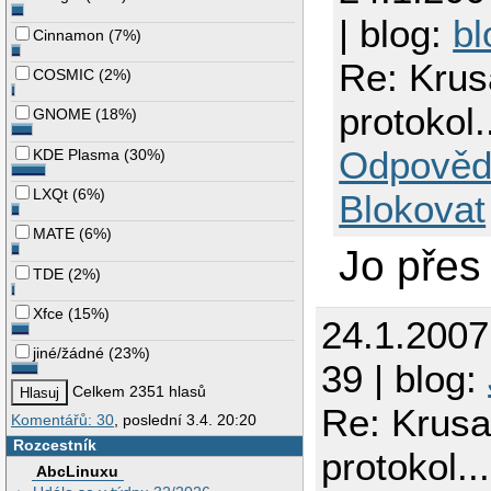
| blog:
bl
Cinnamon
(
7%
)
Re: Krusa
COSMIC
(
2%
)
protokol.
GNOME
(
18%
)
Odpověd
KDE Plasma
(
30%
)
LXQt
(
6%
)
Blokovat
MATE
(
6%
)
Jo přes 
TDE
(
2%
)
Xfce
(
15%
)
24.1.200
jiné/žádné
(
23%
)
39 | blog:
Celkem 2351 hlasů
Re: Krusad
Komentářů: 30
, poslední 3.4. 20:20
Rozcestník
protokol..
AbcLinuxu