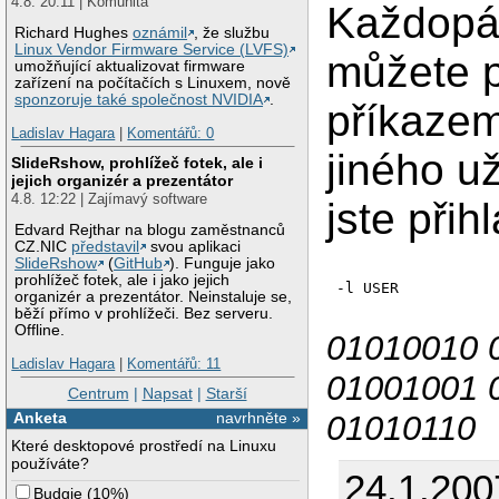
4.8. 20:11 | Komunita
Každopád
Richard Hughes
oznámil
, že službu
Linux Vendor Firmware Service (LVFS)
můžete p
umožňující aktualizovat firmware
zařízení na počítačích s Linuxem, nově
sponzoruje také společnost NVIDIA
.
příkazem
Ladislav Hagara
|
Komentářů: 0
jiného u
SlideRshow, prohlížeč fotek, ale i
jejich organizér a prezentátor
4.8. 12:22 | Zajímavý software
jste přih
Edvard Rejthar na blogu zaměstnanců
CZ.NIC
představil
svou aplikaci
SlideRshow
(
GitHub
). Funguje jako
prohlížeč fotek, ale i jako jejich
organizér a prezentátor. Neinstaluje se,
běží přímo v prohlížeči. Bez serveru.
Offline.
01010010 
Ladislav Hagara
|
Komentářů: 11
01001001 
Centrum
|
Napsat
|
Starší
01010110
Anketa
navrhněte »
Které desktopové prostředí na Linuxu
používáte?
24.1.200
Budgie
(
10%
)