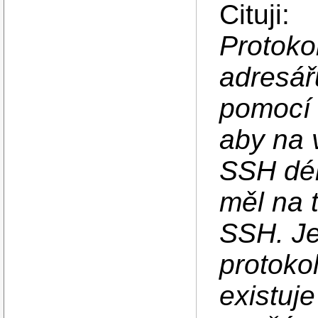
Cituji:
Protoko
adresář
pomocí 
aby na 
SSH dém
měl na 
SSH. Je
protoko
existuje