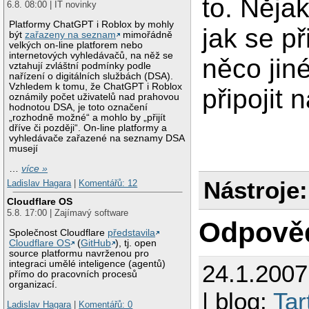
to. Něja
6.8. 08:00 | IT novinky
Platformy ChatGPT i Roblox by mohly
jak se př
být
zařazeny na seznam
mimořádně
velkých on-line platforem nebo
internetových vyhledávačů, na něž se
něco jin
vztahují zvláštní podmínky podle
nařízení o digitálních službách (DSA).
Vzhledem k tomu, že ChatGPT i Roblox
připojit 
oznámily počet uživatelů nad prahovou
hodnotou DSA, je toto označení
„rozhodně možné“ a mohlo by „přijít
dříve či později“. On-line platformy a
vyhledávače zařazené na seznamy DSA
musejí
…
více »
Nástroje:
Ladislav Hagara
|
Komentářů: 12
Cloudflare OS
5.8. 17:00 | Zajímavý software
Odpově
Společnost Cloudflare
představila
Cloudflare OS
(
GitHub
), tj. open
source platformu navrženou pro
integraci umělé inteligence (agentů)
24.1.200
přímo do pracovních procesů
organizací.
| blog:
Tar
Ladislav Hagara
|
Komentářů: 0