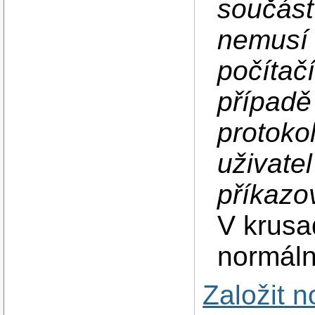
součást
nemusí 
počítač
případě
protoko
uživatel
příkazo
V krusa
normáln
Založit 