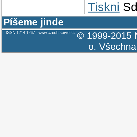
Tiskni
Sd
Píšeme jinde
ISSN 1214-1267
www.czech-server.cz
© 1999-2015
o.
Všechna 