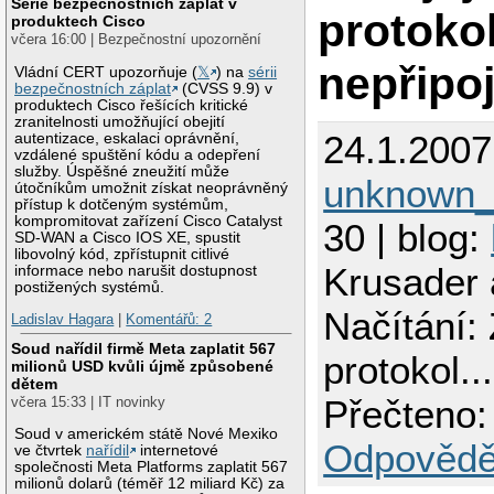
Série bezpečnostních záplat v
protokol
produktech Cisco
včera 16:00 | Bezpečnostní upozornění
nepřipoj
Vládní CERT upozorňuje (
𝕏
) na
sérii
bezpečnostních záplat
(CVSS 9.9) v
produktech Cisco řešících kritické
zranitelnosti umožňující obejití
24.1.2007
autentizace, eskalaci oprávnění,
vzdálené spuštění kódu a odepření
služby. Úspěšné zneužití může
unknown
útočníkům umožnit získat neoprávněný
přístup k dotčeným systémům,
kompromitovat zařízení Cisco Catalyst
30 | blog:
SD-WAN a Cisco IOS XE, spustit
libovolný kód, zpřístupnit citlivé
Krusader a
informace nebo narušit dostupnost
postižených systémů.
Načítání: 
Ladislav Hagara
|
Komentářů: 2
Soud nařídil firmě Meta zaplatit 567
protokol..
milionů USD kvůli újmě způsobené
dětem
Přečteno:
včera 15:33 | IT novinky
Soud v americkém státě Nové Mexiko
Odpovědě
ve čtvrtek
nařídil
internetové
společnosti Meta Platforms zaplatit 567
milionů dolarů (téměř 12 miliard Kč) za