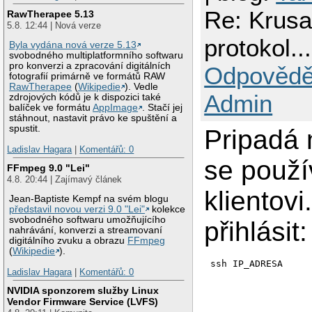
Re: Krusad
RawTherapee 5.13
5.8. 12:44 | Nová verze
protokol..
Byla vydána nová verze 5.13
svobodného multiplatformního softwaru
pro konverzi a zpracování digitálních
Odpovědě
fotografií primárně ve formátů RAW
RawTherapee
(
Wikipedie
). Vedle
Admin
zdrojových kódů je k dispozici také
balíček ve formátu
AppImage
. Stačí jej
stáhnout, nastavit právo ke spuštění a
spustit.
Pripadá 
Ladislav Hagara
|
Komentářů: 0
se použí
FFmpeg 9.0 "Lei"
4.8. 20:44 | Zajímavý článek
klientov
Jean-Baptiste Kempf na svém blogu
představil novou verzi 9.0 "Lei"
kolekce
svobodného softwaru umožňujícího
přihlásit:
nahrávání, konverzi a streamovaní
digitálního zvuku a obrazu
FFmpeg
(
Wikipedie
).
ssh IP_ADRESA
Ladislav Hagara
|
Komentářů: 0
NVIDIA sponzorem služby Linux
Vendor Firmware Service (LVFS)