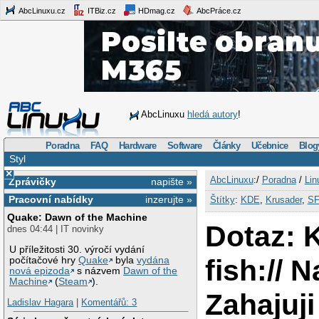
AbcLinuxu.cz
ITBiz.cz
HDmag.cz
AbcPráce.cz
AbcLinuxu
hledá autory
!
Poradna
FAQ
Hardware
Software
Články
Učebnice
Blog
Styl
×
AbcLinuxu
:/
Poradna
/
Lin
Zprávičky
napište »
Pracovní nabídky
inzerujte »
Štítky
:
KDE
,
Krusader
,
SF
Quake: Dawn of the Machine
Dotaz: 
dnes 04:44 | IT novinky
U příležitosti 30. výročí vydání
fish:// N
počítačové hry
Quake
byla
vydána
nová epizoda
s názvem
Dawn of the
Machine
(
Steam
).
Zahajuji
Ladislav Hagara
|
Komentářů: 3