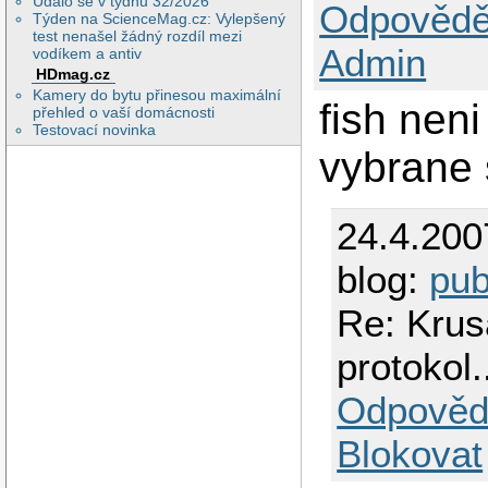
Událo se v týdnu 32/2026
Odpovědě
Týden na ScienceMag.cz: Vylepšený
test nenašel žádný rozdíl mezi
Admin
vodíkem a antiv
HDmag.cz
Kamery do bytu přinesou maximální
fish nen
přehled o vaší domácnosti
Testovací novinka
vybrane 
24.4.200
blog:
pub
Re: Krusa
protokol.
Odpověd
Blokovat