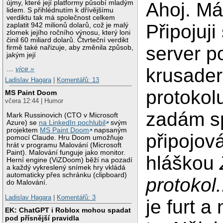
újmy, které její platformy působí mladým
Ahoj. M
lidem. S přihlédnutím k dřívějšímu
verdiktu tak má společnost celkem
Připojuji
zaplatit 942 milionů dolarů, což je malý
zlomek jejího ročního výnosu, který loni
činil 60 miliard dolarů. Čtvrteční verdikt
server p
firmě také nařizuje, aby změnila způsob,
jakým její
krusader
…
více »
Ladislav Hagara
|
Komentářů: 13
protokolu
MS Paint Doom
včera 12:44 | Humor
zadám sp
Mark Russinovich (CTO v Microsoft
Azure) se
na LinkedIn pochlubil
svým
projektem
MS Paint Doom
napsaným
připojov
pomocí Claude. Hru Doom umožňuje
hrát v programu Malování (Microsoft
Paint). Malování funguje jako monitor.
hláškou
Herní engine (ViZDoom) běží na pozadí
a každý vykreslený snímek hry vkládá
automaticky přes schránku (clipboard)
protokol.
do Malování.
Ladislav Hagara
|
Komentářů: 3
je furt a
EK: ChatGPT i Roblox mohou spadat
pod přísnější pravidla