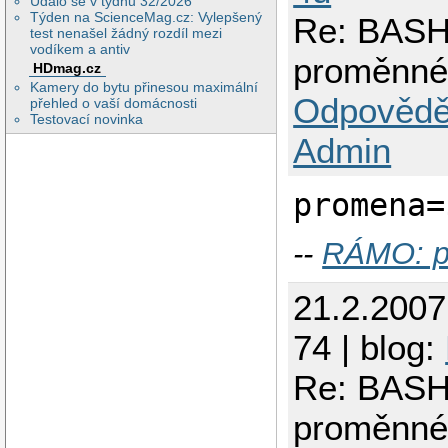
Událo se v týdnu 32/2026
Týden na ScienceMag.cz: Vylepšený
Re: BASH 
test nenašel žádný rozdíl mezi
vodíkem a antiv
proměnn
HDmag.cz
Kamery do bytu přinesou maximální
Odpovědě
přehled o vaší domácnosti
Testovací novinka
Admin
promena=
--
RÁMO: p
21.2.200
74 | blog:
Re: BASH 
proměnn