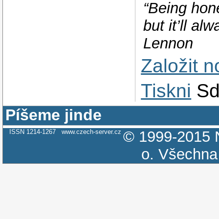
“Being hone
but it’ll a
Lennon
Založit 
Tiskni
Sd
Píšeme jinde
ISSN 1214-1267
www.czech-server.cz
© 1999-2015
o.
Všechna 