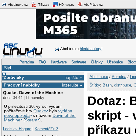
AbcLinuxu.cz
ITBiz.cz
HDmag.cz
AbcPráce.cz
AbcLinuxu
hledá autory
!
Poradna
FAQ
Hardware
Software
Články
Učebnice
Blog
Styl
×
AbcLinuxu
:/
Poradna
/
Lin
Zprávičky
napište »
Pracovní nabídky
inzerujte »
Štítky
:
Bash
,
distribuce
,
G
Quake: Dawn of the Machine
Dotaz:
dnes 04:44 | IT novinky
U příležitosti 30. výročí vydání
skript -
počítačové hry
Quake
byla
vydána
nová epizoda
s názvem
Dawn of the
Machine
(
Steam
).
příkazu
Ladislav Hagara
|
Komentářů: 3