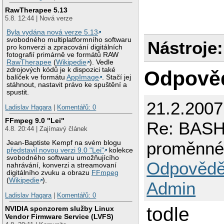
RawTherapee 5.13
5.8. 12:44 | Nová verze
Byla vydána nová verze 5.13
svobodného multiplatformního softwaru
Nástroje:
pro konverzi a zpracování digitálních
fotografií primárně ve formátů RAW
RawTherapee
(
Wikipedie
). Vedle
zdrojových kódů je k dispozici také
Odpově
balíček ve formátu
AppImage
. Stačí jej
stáhnout, nastavit právo ke spuštění a
spustit.
21.2.2007
Ladislav Hagara
|
Komentářů: 0
FFmpeg 9.0 "Lei"
Re: BASH 
4.8. 20:44 | Zajímavý článek
proměnn
Jean-Baptiste Kempf na svém blogu
představil novou verzi 9.0 "Lei"
kolekce
svobodného softwaru umožňujícího
Odpovědě
nahrávání, konverzi a streamovaní
digitálního zvuku a obrazu
FFmpeg
(
Wikipedie
).
Admin
Ladislav Hagara
|
Komentářů: 0
todle
NVIDIA sponzorem služby Linux
Vendor Firmware Service (LVFS)