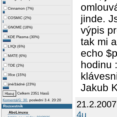
omlouvá
Cinnamon
(
7%
)
jinde. 
COSMIC
(
2%
)
výpis p
GNOME
(
18%
)
KDE Plasma
(
30%
)
tak mi a
LXQt
(
6%
)
echo $
MATE
(
6%
)
hodinu 
TDE
(
2%
)
klávesni
Xfce
(
15%
)
Jakub 
jiné/žádné
(
23%
)
Celkem 2351 hlasů
Komentářů: 30
, poslední 3.4. 20:20
21.2.200
Rozcestník
4u
AbcLinuxu