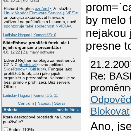
4.8. 20:11 | Komunita
prom=`ca
Richard Hughes
oznámil
, že službu
Linux Vendor Firmware Service (LVFS)
by melo 
umožňující aktualizovat firmware
zařízení na počítačích s Linuxem, nově
sponzoruje také společnost NVIDIA
.
nejakou 
Ladislav Hagara
|
Komentářů: 0
presne t
SlideRshow, prohlížeč fotek, ale i
jejich organizér a prezentátor
4.8. 12:22 | Zajímavý software
Edvard Rejthar na blogu zaměstnanců
21.2.200
CZ.NIC
představil
svou aplikaci
SlideRshow
(
GitHub
). Funguje jako
Re: BASH
prohlížeč fotek, ale i jako jejich
organizér a prezentátor. Neinstaluje se,
běží přímo v prohlížeči. Bez serveru.
proměnn
Offline.
Ladislav Hagara
|
Komentářů: 11
Odpověd
Centrum
|
Napsat
|
Starší
Blokovat
Anketa
navrhněte »
Které desktopové prostředí na Linuxu
používáte?
Ano, js
Budgie
(
10%
)