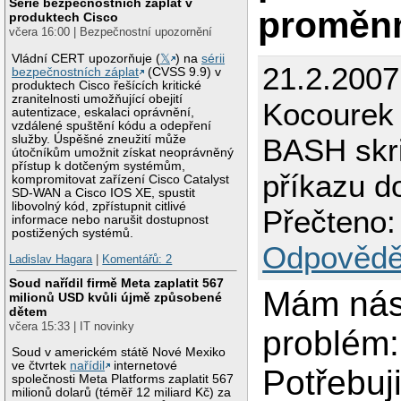
Série bezpečnostních záplat v
proměn
produktech Cisco
včera 16:00 | Bezpečnostní upozornění
Vládní CERT upozorňuje (
𝕏
) na
sérii
21.2.2007
bezpečnostních záplat
(CVSS 9.9) v
produktech Cisco řešících kritické
zranitelnosti umožňující obejití
Kocourek
autentizace, eskalaci oprávnění,
vzdálené spuštění kódu a odepření
služby. Úspěšné zneužití může
BASH skri
útočníkům umožnit získat neoprávněný
přístup k dotčeným systémům,
příkazu 
kompromitovat zařízení Cisco Catalyst
SD-WAN a Cisco IOS XE, spustit
libovolný kód, zpřístupnit citlivé
Přečteno:
informace nebo narušit dostupnost
postižených systémů.
Odpovědě
Ladislav Hagara
|
Komentářů: 2
Soud nařídil firmě Meta zaplatit 567
Mám násl
milionů USD kvůli újmě způsobené
dětem
včera 15:33 | IT novinky
problém:
Soud v americkém státě Nové Mexiko
ve čtvrtek
nařídil
internetové
Potřebuj
společnosti Meta Platforms zaplatit 567
milionů dolarů (téměř 12 miliard Kč) za