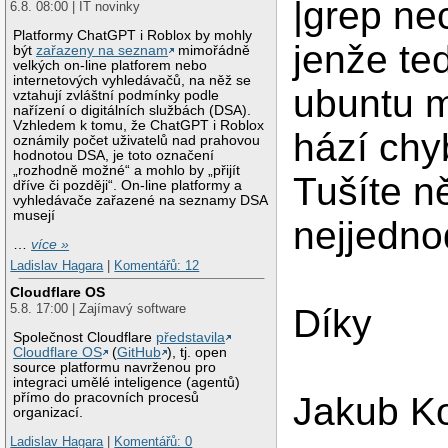
|grep ne
6.8. 08:00 | IT novinky
Platformy ChatGPT i Roblox by mohly
jenže te
být
zařazeny na seznam
mimořádně
velkých on-line platforem nebo
internetových vyhledávačů, na něž se
ubuntu m
vztahují zvláštní podmínky podle
nařízení o digitálních službách (DSA).
Vzhledem k tomu, že ChatGPT i Roblox
hází chy
oznámily počet uživatelů nad prahovou
hodnotou DSA, je toto označení
„rozhodně možné“ a mohlo by „přijít
Tušíte n
dříve či později“. On-line platformy a
vyhledávače zařazené na seznamy DSA
musejí
nejjedno
…
více »
Ladislav Hagara
|
Komentářů: 12
Cloudflare OS
5.8. 17:00 | Zajímavý software
Díky
Společnost Cloudflare
představila
Cloudflare OS
(
GitHub
), tj. open
source platformu navrženou pro
integraci umělé inteligence (agentů)
přímo do pracovních procesů
Jakub K
organizací.
Ladislav Hagara
|
Komentářů: 0