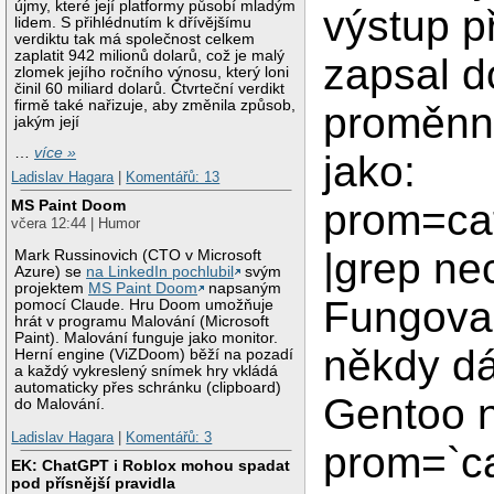
újmy, které její platformy působí mladým
výstup p
lidem. S přihlédnutím k dřívějšímu
verdiktu tak má společnost celkem
zaplatit 942 milionů dolarů, což je malý
zapsal d
zlomek jejího ročního výnosu, který loni
činil 60 miliard dolarů. Čtvrteční verdikt
firmě také nařizuje, aby změnila způsob,
proměnn
jakým její
…
více »
jako:
Ladislav Hagara
|
Komentářů: 13
prom=ca
MS Paint Doom
včera 12:44 | Humor
|grep ne
Mark Russinovich (CTO v Microsoft
Azure) se
na LinkedIn pochlubil
svým
projektem
MS Paint Doom
napsaným
Fungoval
pomocí Claude. Hru Doom umožňuje
hrát v programu Malování (Microsoft
Paint). Malování funguje jako monitor.
někdy d
Herní engine (ViZDoom) běží na pozadí
a každý vykreslený snímek hry vkládá
automaticky přes schránku (clipboard)
Gentoo n
do Malování.
Ladislav Hagara
|
Komentářů: 3
prom=`c
EK: ChatGPT i Roblox mohou spadat
pod přísnější pravidla