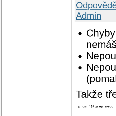
Odpovědě
Admin
Chyby 
nemáš
Nepou
Nepou
(pomal
Takže tř
prom="$(grep neco 