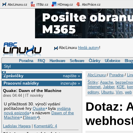
AbcLinuxu.cz
ITBiz.cz
HDmag.cz
AbcPráce.cz
AbcLinuxu
hledá autory
!
Poradna
FAQ
Hardware
Software
Články
Učebnice
Blog
Styl
×
AbcLinuxu
:/
Poradna
/
Lin
Zprávičky
napište »
Štítky
:
Apache
,
bezpečno
Pracovní nabídky
inzerujte »
Internet
,
Jabber
,
KDE
,
ker
Quake: Dawn of the Machine
editory
,
Ubuntu
,
Vim
,
web
dnes 04:44 | IT novinky
Dotaz: 
U příležitosti 30. výročí vydání
počítačové hry
Quake
byla
vydána
nová epizoda
s názvem
Dawn of the
webhost
Machine
(
Steam
).
Ladislav Hagara
|
Komentářů: 4