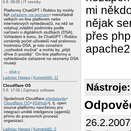
6.8. 08:00 | IT novinky
mi někdo
Platformy ChatGPT i Roblox by mohly
být
zařazeny na seznam
mimořádně
nějak se
velkých on-line platforem nebo
internetových vyhledávačů, na něž se
vztahují zvláštní podmínky podle
přes php 
nařízení o digitálních službách (DSA).
Vzhledem k tomu, že ChatGPT i Roblox
oznámily počet uživatelů nad prahovou
apache2,
hodnotou DSA, je toto označení
„rozhodně možné“ a mohlo by „přijít
dříve či později“. On-line platformy a
vyhledávače zařazené na seznamy DSA
musejí
…
více »
Ladislav Hagara
|
Komentářů: 12
Nástroje:
Cloudflare OS
5.8. 17:00 | Zajímavý software
Společnost Cloudflare
představila
Odpově
Cloudflare OS
(
GitHub
), tj. open
source platformu navrženou pro
integraci umělé inteligence (agentů)
přímo do pracovních procesů
26.2.2007
organizací.
Ladislav Hagara
|
Komentářů: 0