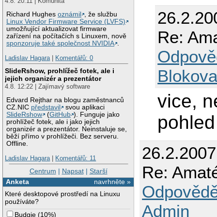
4.8. 20:11 | Komunita
26.2.20
Richard Hughes
oznámil
, že službu
Linux Vendor Firmware Service (LVFS)
umožňující aktualizovat firmware
Re: Ama
zařízení na počítačích s Linuxem, nově
sponzoruje také společnost NVIDIA
.
Odpově
Ladislav Hagara
|
Komentářů: 0
Blokova
SlideRshow, prohlížeč fotek, ale i
jejich organizér a prezentátor
4.8. 12:22 | Zajímavý software
vice, 
Edvard Rejthar na blogu zaměstnanců
CZ.NIC
představil
svou aplikaci
SlideRshow
(
GitHub
). Funguje jako
pohled
prohlížeč fotek, ale i jako jejich
organizér a prezentátor. Neinstaluje se,
běží přímo v prohlížeči. Bez serveru.
Offline.
26.2.2007
Ladislav Hagara
|
Komentářů: 11
Re: Amat
Centrum
|
Napsat
|
Starší
Anketa
navrhněte »
Odpovědě
Které desktopové prostředí na Linuxu
používáte?
Admin
Budgie
(
10%
)