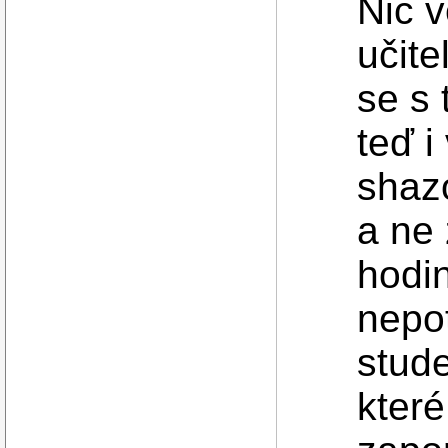
Nic v
učite
se s 
teď i
shazo
a ne 
hodin
nepo
stude
kter