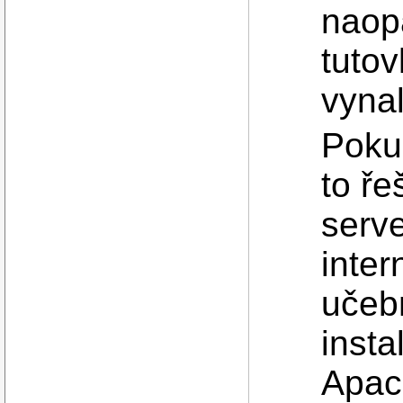
naop
tutov
vyna
Pokud
to ře
serve
inter
učeb
insta
Apac