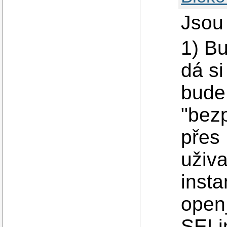
Jsou
1) B
dá s
bude 
"bez
přes
uživ
insta
open_
SELin