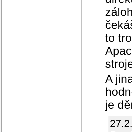
zálo
čeká
to tr
Apac
stroj
A jin
hodn
je dě
27.2