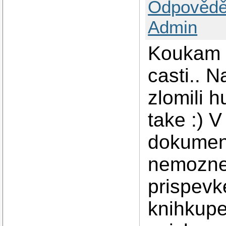
Odpovědě
Admin
Koukam z
casti.. N
zlomili hu
take :) 
dokument
nemozne
prispevk
knihkupec