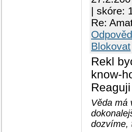
| skóre: 
Re: Amat
Odpověd
Blokovat
Rekl by
know-ho
Reaguji
Věda má v
dokonalej
dozvíme, 