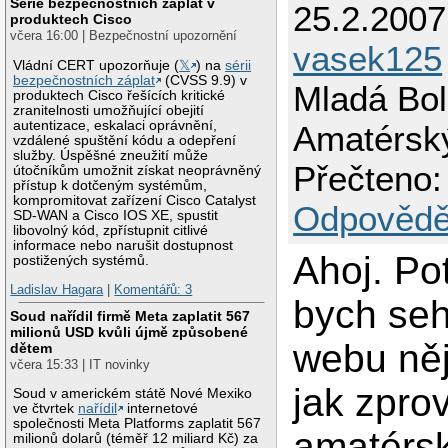
Série bezpečnostních záplat v
25.2.2007
produktech Cisco
včera 16:00 | Bezpečnostní upozornění
vasek125
Vládní CERT upozorňuje (
𝕏
) na
sérii
bezpečnostních záplat
(CVSS 9.9) v
Mladá Bol
produktech Cisco řešících kritické
zranitelnosti umožňující obejití
autentizace, eskalaci oprávnění,
Amatérsk
vzdálené spuštění kódu a odepření
služby. Úspěšné zneužití může
Přečteno:
útočníkům umožnit získat neoprávněný
přístup k dotčeným systémům,
kompromitovat zařízení Cisco Catalyst
Odpovědě
SD-WAN a Cisco IOS XE, spustit
libovolný kód, zpřístupnit citlivé
informace nebo narušit dostupnost
Ahoj. Po
postižených systémů.
Ladislav Hagara
|
Komentářů: 3
bych seh
Soud nařídil firmě Meta zaplatit 567
milionů USD kvůli újmě způsobené
webu ně
dětem
včera 15:33 | IT novinky
jak zpro
Soud v americkém státě Nové Mexiko
ve čtvrtek
nařídil
internetové
společnosti Meta Platforms zaplatit 567
amatérs
milionů dolarů (téměř 12 miliard Kč) za