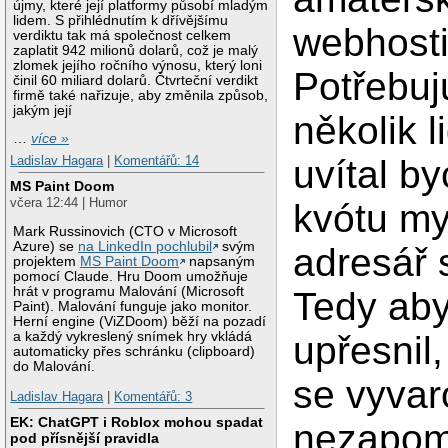
újmy, které její platformy působí mladým
lidem. S přihlédnutím k dřívějšímu
webhosti
verdiktu tak má společnost celkem
zaplatit 942 milionů dolarů, což je malý
zlomek jejího ročního výnosu, který loni
Potřebuj
činil 60 miliard dolarů. Čtvrteční verdikt
firmě také nařizuje, aby změnila způsob,
jakým její
několik li
…
více »
uvítal by
Ladislav Hagara
|
Komentářů: 14
MS Paint Doom
včera 12:44 | Humor
kvótu m
Mark Russinovich (CTO v Microsoft
Azure) se
na LinkedIn pochlubil
svým
adresář 
projektem
MS Paint Doom
napsaným
pomocí Claude. Hru Doom umožňuje
hrát v programu Malování (Microsoft
Tedy aby
Paint). Malování funguje jako monitor.
Herní engine (ViZDoom) běží na pozadí
upřesnil
a každý vykreslený snímek hry vkládá
automaticky přes schránku (clipboard)
do Malování.
se vyvar
Ladislav Hagara
|
Komentářů: 3
EK: ChatGPT i Roblox mohou spadat
nezapom
pod přísnější pravidla