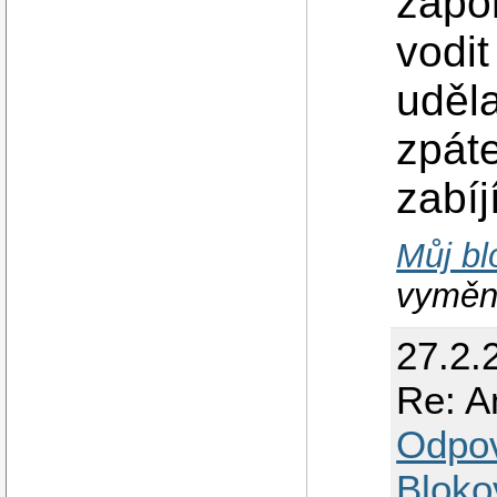
zapo
vodit
uděla
zpáte
zabíj
Můj bl
vyměni
27.2.
Re: A
Odpo
Bloko