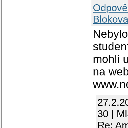
Odpově
Blokova
Nebylo 
studen
mohli 
na web
www.ne
27.2.2
30 | M
Re: Am