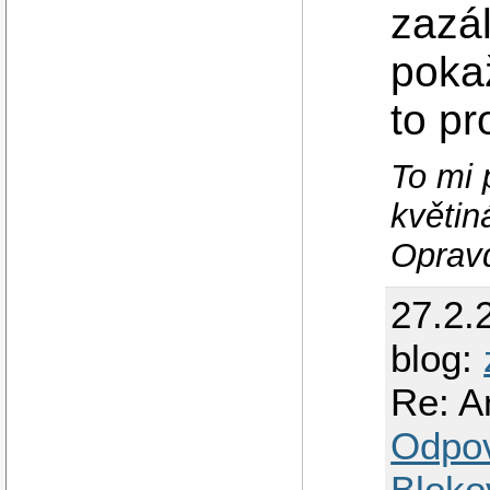
zazá
pokaž
to pr
To mi 
květin
Opravd
27.2.
blog:
Re: A
Odpo
Bloko