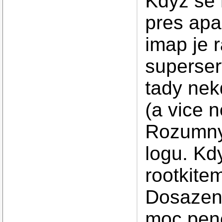
Kdyz se 
pres apa
imap je r
superser
tady nek
(a vice n
Rozumny 
logu. Kd
rootkitem
Dosazen
moc pene