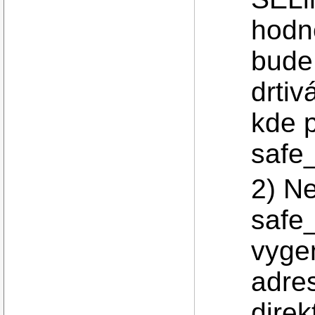
hodn
bude
drtiv
kde 
safe
2) Ne
safe
vyge
adre
direk