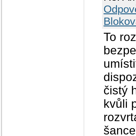
Odpov
Blokov
To ro
bezpe
umísti
dispoz
čistý 
kvůli
rozvrt
šance