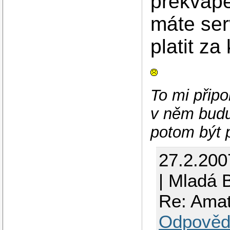
překvape
máte ser
platit za
To mi připo
v něm budu
potom být p
27.2.200
| Mladá 
Re: Amat
Odpověd