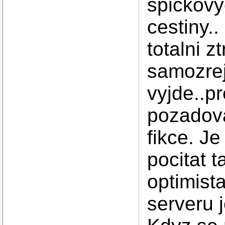
spickovy
cestiny..
totalni z
samozrej
vyjde..p
pozadov
fikce. Je
pocitat t
optimist
serveru j