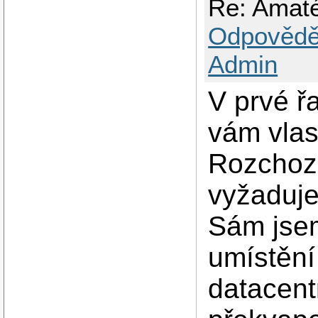
Re: Amat
Odpovědě
Admin
V prvé řa
vám vlas
Rozchozo
vyžaduje
Sám jse
umístění
datacent