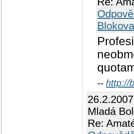
Re: Ama
Odpově
Blokova
Profes
neobme
quotam
--
http:/
26.2.200
Mladá Bol
Re: Amat