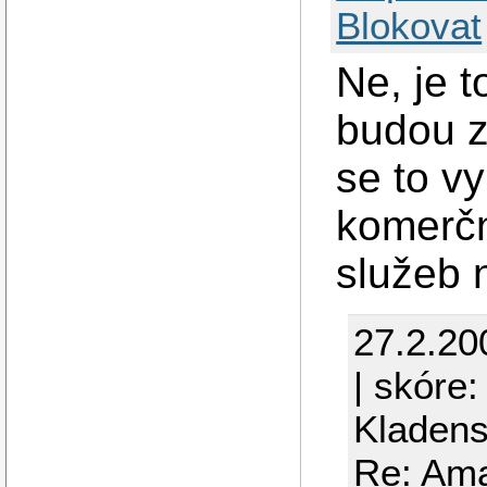
Blokovat
Ne, je t
budou z
se to vy
komerčn
služeb 
27.2.20
| skóre:
Kladen
Re: Ama