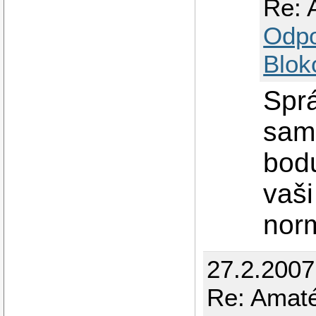
Re: 
Odp
Blok
Spr
sam
bodu
vaši
nor
27.2.200
Re: Amat