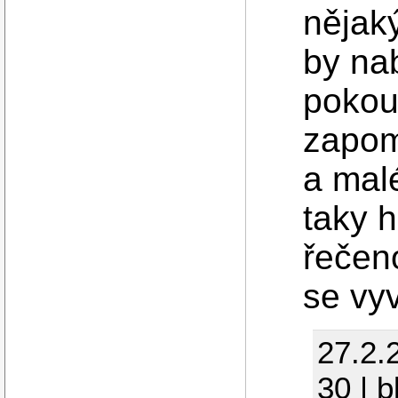
nějak
by nab
pokou
zapom
a malé
taky h
řečen
se vy
27.2.
30 | 