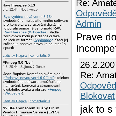
Re: Amat
RawTherapee 5.13
5.8. 12:44 | Nová verze
Odpovědě
Byla vydána nová verze 5.13
Admin
svobodného multiplatformního softwaru
pro konverzi a zpracování digitálních
fotografií primárně ve formátů RAW
RawTherapee
(
Wikipedie
). Vedle
Prave do
zdrojových kódů je k dispozici také
balíček ve formátu
AppImage
. Stačí jej
stáhnout, nastavit právo ke spuštění a
Incompet
spustit.
Ladislav Hagara
|
Komentářů: 0
26.2.200
FFmpeg 9.0 "Lei"
4.8. 20:44 | Zajímavý článek
Re: Amat
Jean-Baptiste Kempf na svém blogu
představil novou verzi 9.0 "Lei"
kolekce
svobodného softwaru umožňujícího
Odpověd
nahrávání, konverzi a streamovaní
digitálního zvuku a obrazu
FFmpeg
Blokovat
(
Wikipedie
).
Ladislav Hagara
|
Komentářů: 0
jak to s
NVIDIA sponzorem služby Linux
Vendor Firmware Service (LVFS)