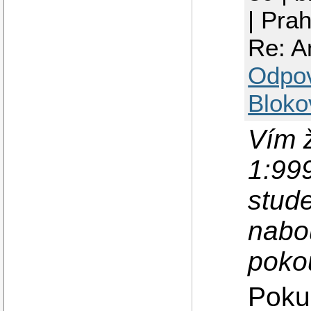
| Pra
Re: A
Odpo
Bloko
Vím 
1:99
stude
nabou
poko
Pokud