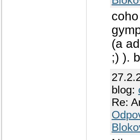
coho 
gympl
(a a
;) ).
27.2.
blog:
Re: A
Odpo
Bloko