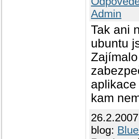
Odpovědě
Admin
Tak ani 
ubuntu j
Zajímalo
zabezpeč
aplikace
kam nema
26.2.200
blog:
Blu