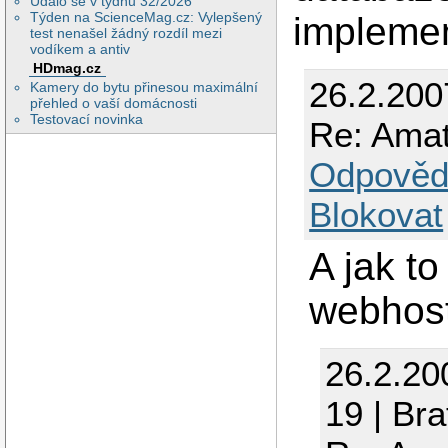
Událo se v týdnu 32/2026
Týden na ScienceMag.cz: Vylepšený
implemen
test nenašel žádný rozdíl mezi
vodíkem a antiv
HDmag.cz
26.2.200
Kamery do bytu přinesou maximální
přehled o vaší domácnosti
Testovací novinka
Re: Amat
Odpověd
Blokovat
A jak to
webhost
26.2.20
19 | Bra