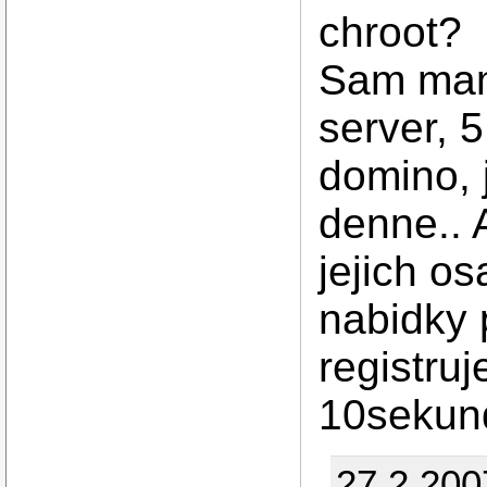
chroot?
Sam mam
server, 
domino, 
denne.. 
jejich o
nabidky 
registru
10sekun
27.2.200