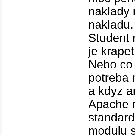
naklady 
nakladu.
Student 
je krape
Nebo co 
potreba 
a kdyz a
Apache ne
standard
modulu s