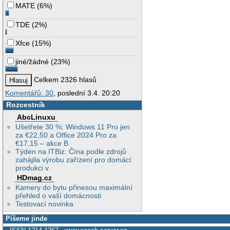
MATE
(
6%
)
TDE
(
2%
)
Xfce
(
15%
)
jiné/žádné
(
23%
)
Celkem 2326 hlasů
Komentářů: 30
, poslední 3.4. 20:20
Rozcestník
AbcLinuxu
Ušetřete 30 %: Windows 11 Pro jen
za €22,50 a Office 2024 Pro za
€17,15 – akce B
Týden na ITBiz: Čína podle zdrojů
zahájila výrobu zařízení pro domácí
produkci v
HDmag.cz
Kamery do bytu přinesou maximální
přehled o vaší domácnosti
Testovací novinka
Píšeme jinde