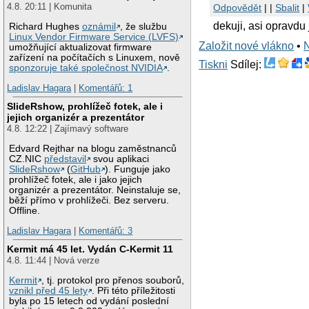
4.8. 20:11 | Komunita
Odpovědět
| |
Sbalit
|
dekuji, asi opravdu
Richard Hughes
oznámil
, že službu
Linux Vendor Firmware Service (LVFS)
Založit nové vlákno
•
umožňující aktualizovat firmware
zařízení na počítačích s Linuxem, nově
Tiskni
Sdílej:
sponzoruje také společnost NVIDIA
.
Ladislav Hagara
|
Komentářů: 1
SlideRshow, prohlížeč fotek, ale i
jejich organizér a prezentátor
4.8. 12:22 | Zajímavý software
Edvard Rejthar na blogu zaměstnanců
CZ.NIC
představil
svou aplikaci
SlideRshow
(
GitHub
). Funguje jako
prohlížeč fotek, ale i jako jejich
organizér a prezentátor. Neinstaluje se,
běží přímo v prohlížeči. Bez serveru.
Offline.
Ladislav Hagara
|
Komentářů: 3
Kermit má 45 let. Vydán C-Kermit 11
4.8. 11:44 | Nová verze
Kermit
, tj. protokol pro přenos souborů,
vznikl před 45 lety
. Při této příležitosti
byla po 15 letech od vydání poslední