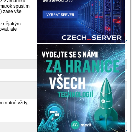
dyž v amaroku
amarok spustím
ů) zase vše
de nějakým
val, ale
em nutné vždy,