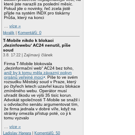
které jste narazili za poslední měsíc.
Pokud jde o novinky, řeč zcela jistě
přijde na systém INDX pro tiskárny
Průša, který na konci
…
více »
bkralik
|
Komentářů: 0
T-Mobile nikdo k blokaci
‚dezinfowebu‘ AC24 nenutil, píše
soud
3.8. 17:22 | Zajímavý článek
Firma T-Mobile blokovala
„dezinformační web“ AC24 bez toho,
aniž by k tomu měla závazný pokyn
orgánů veřejné moci
. Píše to ve svém
rozsudku Městský soud v Praze, který
po čtyřech letech uzavřel kauzu blokace
zmíněného webu. Operátor musí
uhradit škodu ve výši 35 tisíc korun.
Advokát společnosti T-Mobile se snažil i
u odvolacího senátu argumentovat tím,
že firma jednala v dobré víře, když na
stránky omezila přístup poté, co ji k
tomu vyzvalo
…
více »
Ladislav Hagara
|
Komentářů: 50