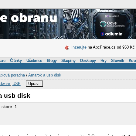
Inzerujte
na AbcPráce.cz od 950 Kč
are
Články
Učebnice
Blogy
Skupiny
Desktopy
Hry
Slovník
Kdo
uxová poradna
/
Amarok a usb disk
rdware
,
USB
Upravit
a usb disk
 skóre: 1