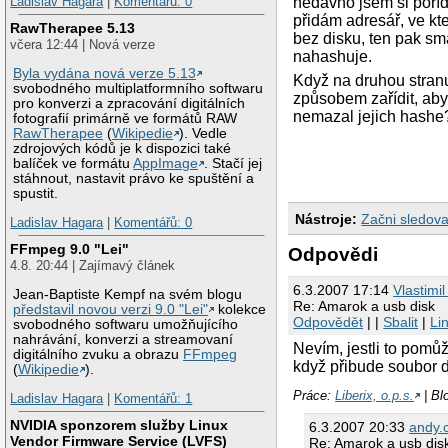
nedávno jsem si poříd
Ladislav Hagara
|
Komentářů: 0
přidám adresář, ve k
RawTherapee 5.13
bez disku, ten pak sm
včera 12:44 | Nová verze
nahashuje.
Byla vydána nová verze 5.13
Když na druhou stranu
svobodného multiplatformního softwaru
způsobem zařídit, aby
pro konverzi a zpracování digitálních
nemazal jejich hashe?
fotografií primárně ve formátů RAW
RawTherapee
(
Wikipedie
). Vedle
zdrojových kódů je k dispozici také
balíček ve formátu
AppImage
. Stačí jej
stáhnout, nastavit právo ke spuštění a
spustit.
Nástroje:
Začni sledova
Ladislav Hagara
|
Komentářů: 0
FFmpeg 9.0 "Lei"
Odpovědi
4.8. 20:44 | Zajímavý článek
6.3.2007 17:14
Vlastimil
Jean-Baptiste Kempf na svém blogu
Re: Amarok a usb disk
představil novou verzi 9.0 "Lei"
kolekce
Odpovědět
| |
Sbalit
|
Li
svobodného softwaru umožňujícího
nahrávání, konverzi a streamovaní
Nevím, jestli to pomů
digitálního zvuku a obrazu
FFmpeg
když přibude soubor d
(
Wikipedie
).
Práce:
Liberix, o.p.s.
| Bl
Ladislav Hagara
|
Komentářů: 1
NVIDIA sponzorem služby Linux
6.3.2007 20:33
andy.
Vendor Firmware Service (LVFS)
Re: Amarok a usb dis