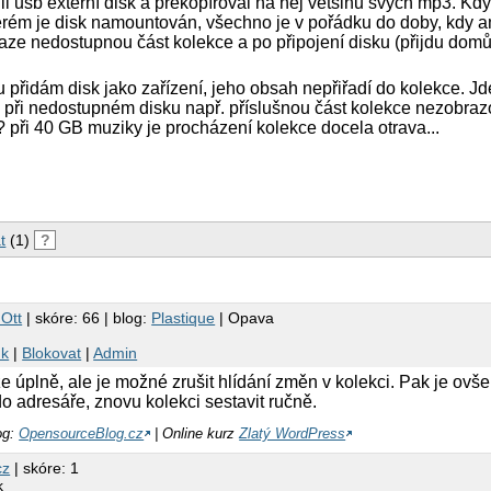
il usb externí disk a překopíroval na něj většinu svých mp3. K
terém je disk namountován, všechno je v pořádku do doby, kdy 
aze nedostupnou část kolekce a po připojení disku (přijdu dom
 přidám disk jako zařízení, jeho obsah nepřiřadí do kolekce. J
 při nedostupném disku např. příslušnou část kolekce nezobrazo
 při 40 GB muziky je procházení kolekce docela otrava...
t
(1)
?
 Ott
| skóre: 66 | blog:
Plastique
| Opava
nk
|
Blokovat
|
Admin
že úplně, ale je možné zrušit hlídání změn v kolekci. Pak je ovš
o adresáře, znovu kolekci sestavit ručně.
og:
OpensourceBlog.cz
| Online kurz
Zlatý WordPress
cz
| skóre: 1
k