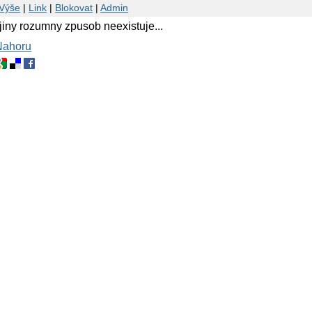
Výše
|
Link
|
Blokovat
|
Admin
 jiny rozumny zpusob neexistuje...
Nahoru