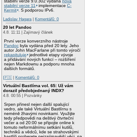
stabilní verze 9.0.302 vydána
nová
stabilní verze 11
implementace
C-
Kermit
. S podporou IPv6.
Ladislav Hagara
|
Komentářů: 0
20 let Pandoc
4.8. 11:11 | Zajímavý článek
První verze konverzního nástroje
Pandoc
byla vydána před 20 lety. Jeho
autor John MacFarlane při tomto výročí
rekapituluje
jednotlivé etapy vývoje
a přidávání nových funkcí – rozšíření
nejen Markdownu a podporu mnoha
dalších formátů.
|🇵🇸
|
Komentářů: 0
Virtuální Bastlírna vol. 65: Už vám
dorazil předobjednaný INDX?
4.8. 00:55 | Pozvánky
Srpen přinesl nejen další spalující
vedro, ale také Virtuální Bastlírnu s
neméně žhavými novinkami. Využijte
tedy předpovědi na deštivý čtvrteční
večer a od 20:00 se připojte online k
tomuto neformálnímu setkání kutilů,
techniků a vědců, kde se strahovskými
bastlíři proberete nejzajímavější věci, na