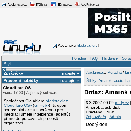
AbcLinuxu.cz
ITBiz.cz
HDmag.cz
AbcPráce.cz
AbcLinuxu
hledá autory
!
Poradna
FAQ
Hardware
Softw
Styl
×
AbcLinuxu
:/
Poradna
/
Lin
Zprávičky
napište »
Pracovní nabídky
inzerujte »
Štítky
:
Amarok
,
audio
,
ha
Cloudflare OS
Dotaz: Amarok 
včera 17:00 | Zajímavý software
Společnost Cloudflare
představila
6.3.2007 09:09
andy.cz
|
Cloudflare OS
(
GitHub
), tj. open
Amarok a usb disk
source platformu navrženou pro
Přečteno: 196×
integraci umělé inteligence (agentů)
Odpovědět
|
Admin
přímo do pracovních procesů
organizací.
Dobrý den,