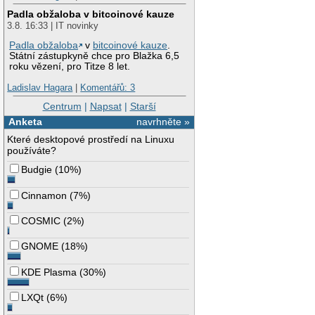
Padla obžaloba v bitcoinové kauze
3.8. 16:33 | IT novinky
Padla obžaloba
v
bitcoinové kauze
.
Státní zástupkyně chce pro Blažka 6,5
roku vězení, pro Titze 8 let.
Ladislav Hagara
|
Komentářů: 3
Centrum
|
Napsat
|
Starší
Anketa
navrhněte »
Které desktopové prostředí na Linuxu
používáte?
Budgie
(
10%
)
Cinnamon
(
7%
)
COSMIC
(
2%
)
GNOME
(
18%
)
KDE Plasma
(
30%
)
LXQt
(
6%
)