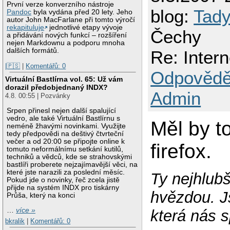
První verze konverzního nástroje
blog:
Tady
Pandoc
byla vydána před 20 lety. Jeho
autor John MacFarlane při tomto výročí
rekapituluje
jednotlivé etapy vývoje
Čechy
a přidávání nových funkcí – rozšíření
nejen Markdownu a podporu mnoha
dalších formátů.
Re: Intern
|🇵🇸
|
Komentářů: 0
Odpovědě
Virtuální Bastlírna vol. 65: Už vám
dorazil předobjednaný INDX?
Admin
4.8. 00:55 | Pozvánky
Srpen přinesl nejen další spalující
vedro, ale také Virtuální Bastlírnu s
Měl by t
neméně žhavými novinkami. Využijte
tedy předpovědi na deštivý čtvrteční
večer a od 20:00 se připojte online k
firefox.
tomuto neformálnímu setkání kutilů,
techniků a vědců, kde se strahovskými
bastlíři proberete nejzajímavější věci, na
které jste narazili za poslední měsíc.
Ty nejhlubš
Pokud jde o novinky, řeč zcela jistě
přijde na systém INDX pro tiskárny
hvězdou. J
Průša, který na konci
…
více »
která nás s
bkralik
|
Komentářů: 0