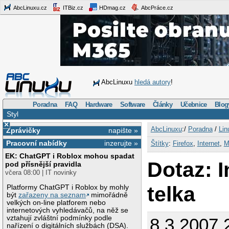
AbcLinuxu.cz
ITBiz.cz
HDmag.cz
AbcPráce.cz
AbcLinuxu
hledá autory
!
Poradna
FAQ
Hardware
Software
Články
Učebnice
Blog
Styl
×
AbcLinuxu
:/
Poradna
/
Lin
Zprávičky
napište »
Pracovní nabídky
inzerujte »
Štítky
:
Firefox
,
Internet
,
M
EK: ChatGPT i Roblox mohou spadat
Dotaz: 
pod přísnější pravidla
včera 08:00 | IT novinky
telka
Platformy ChatGPT i Roblox by mohly
být
zařazeny na seznam
mimořádně
velkých on-line platforem nebo
internetových vyhledávačů, na něž se
vztahují zvláštní podmínky podle
8.3.2007 
nařízení o digitálních službách (DSA).