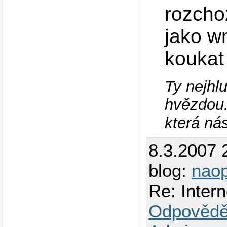
rozcho
jako w
koukat 
Ty nejhlu
hvězdou.
která ná
8.3.2007 
blog:
nao
Re: Intern
Odpovědě