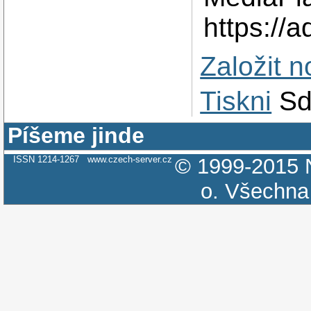
https://a
Založit 
Tiskni
Sd
Píšeme jinde
ISSN 1214-1267
www.czech-server.cz
© 1999-2015
o.
Všechna 