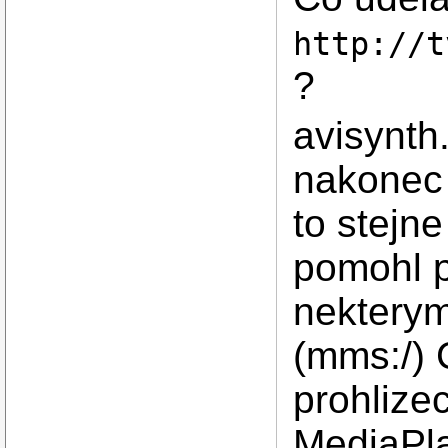
http://t
?
avisynth.
nakonec 
to stejn
pomohl 
nekterym
(mms:/) 
prohlize
MediaPla