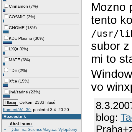
Mozno p
Cinnamon
(
7%
)
tento k
COSMIC
(
2%
)
GNOME
(
18%
)
/usr/li
KDE Plasma
(
30%
)
subor 
LXQt
(
6%
)
mi to st
MATE
(
6%
)
Windows
TDE
(
2%
)
Xfce
(
15%
)
vo winx
jiné/žádné
(
23%
)
8.3.200
Celkem 2333 hlasů
Komentářů: 30
, poslední 3.4. 20:20
blog:
Ta
Rozcestník
AbcLinuxu
Praha+
Týden na ScienceMag.cz: Vylepšený