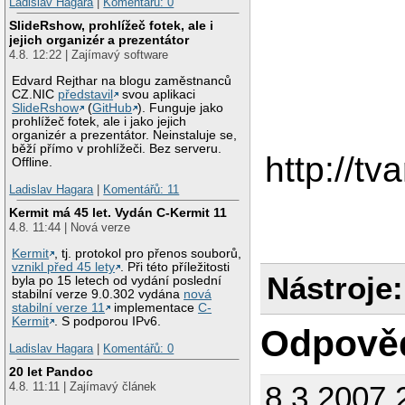
Ladislav Hagara
|
Komentářů: 0
SlideRshow, prohlížeč fotek, ale i
jejich organizér a prezentátor
4.8. 12:22 | Zajímavý software
Edvard Rejthar na blogu zaměstnanců
CZ.NIC
představil
svou aplikaci
SlideRshow
(
GitHub
). Funguje jako
prohlížeč fotek, ale i jako jejich
organizér a prezentátor. Neinstaluje se,
běží přímo v prohlížeči. Bez serveru.
http://tv
Offline.
Ladislav Hagara
|
Komentářů: 11
Kermit má 45 let. Vydán C-Kermit 11
4.8. 11:44 | Nová verze
Kermit
, tj. protokol pro přenos souborů,
vznikl před 45 lety
. Při této příležitosti
Nástroje:
byla po 15 letech od vydání poslední
stabilní verze 9.0.302 vydána
nová
stabilní verze 11
implementace
C-
Kermit
. S podporou IPv6.
Odpově
Ladislav Hagara
|
Komentářů: 0
20 let Pandoc
8.3.2007 
4.8. 11:11 | Zajímavý článek