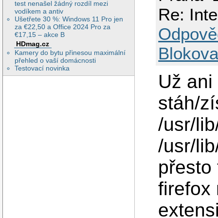
test nenašel žádný rozdíl mezi
Re: Inte
vodíkem a antiv
Ušetřete 30 %: Windows 11 Pro jen
za €22,50 a Office 2024 Pro za
Odpově
€17,15 – akce B
HDmag.cz
Blokova
Kamery do bytu přinesou maximální
přehled o vaší domácnosti
Testovací novinka
Už ani
stáh/z
/usr/l
/usr/l
přesto 
firefox
extensi