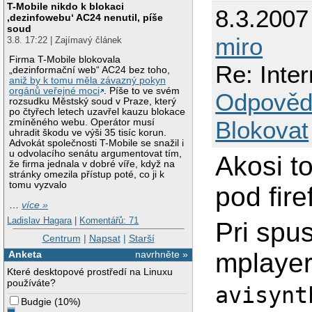
T-Mobile nikdo k blokaci
8.3.2007
‚dezinfowebu‘ AC24 nenutil, píše
soud
miro
3.8. 17:22 | Zajímavý článek
Firma T-Mobile blokovala
Re: Inter
„dezinformační web“ AC24 bez toho,
aniž by k tomu měla závazný pokyn
orgánů veřejné moci
. Píše to ve svém
Odpověd
rozsudku Městský soud v Praze, který
po čtyřech letech uzavřel kauzu blokace
Blokovat
zmíněného webu. Operátor musí
uhradit škodu ve výši 35 tisíc korun.
Advokát společnosti T-Mobile se snažil i
u odvolacího senátu argumentovat tím,
Akosi t
že firma jednala v dobré víře, když na
stránky omezila přístup poté, co ji k
tomu vyzvalo
pod fir
…
více »
Ladislav Hagara
|
Komentářů: 71
Pri spu
Centrum
|
Napsat
|
Starší
mplayer
Anketa
navrhněte »
Které desktopové prostředí na Linuxu
používáte?
avisynt
Budgie
(
10%
)