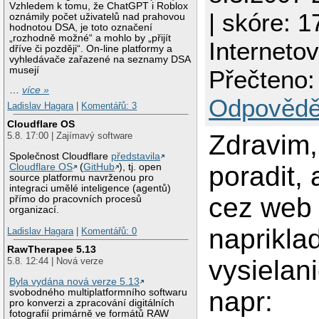
Vzhledem k tomu, že ChatGPT i Roblox
| skóre: 1
oznámily počet uživatelů nad prahovou
hodnotou DSA, je toto označení
„rozhodně možné“ a mohlo by „přijít
Internetov
dříve či později“. On-line platformy a
vyhledávače zařazené na seznamy DSA
musejí
Přečteno:
…
více »
Odpovědě
Ladislav Hagara
|
Komentářů: 3
Cloudflare OS
Zdravim,
5.8. 17:00 | Zajímavý software
Společnost Cloudflare
představila
poradit,
Cloudflare OS
(
GitHub
), tj. open
source platformu navrženou pro
integraci umělé inteligence (agentů)
cez web 
přímo do pracovních procesů
organizací.
naprikla
Ladislav Hagara
|
Komentářů: 0
RawTherapee 5.13
vysielan
5.8. 12:44 | Nová verze
Byla vydána nová verze 5.13
napr:
svobodného multiplatformního softwaru
pro konverzi a zpracování digitálních
fotografií primárně ve formátů RAW