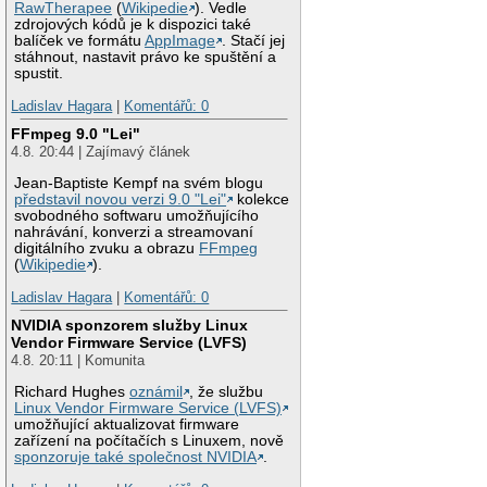
RawTherapee
(
Wikipedie
). Vedle
zdrojových kódů je k dispozici také
balíček ve formátu
AppImage
. Stačí jej
stáhnout, nastavit právo ke spuštění a
spustit.
Ladislav Hagara
|
Komentářů: 0
FFmpeg 9.0 "Lei"
4.8. 20:44 | Zajímavý článek
Jean-Baptiste Kempf na svém blogu
představil novou verzi 9.0 "Lei"
kolekce
svobodného softwaru umožňujícího
nahrávání, konverzi a streamovaní
digitálního zvuku a obrazu
FFmpeg
(
Wikipedie
).
Ladislav Hagara
|
Komentářů: 0
NVIDIA sponzorem služby Linux
Vendor Firmware Service (LVFS)
4.8. 20:11 | Komunita
Richard Hughes
oznámil
, že službu
Linux Vendor Firmware Service (LVFS)
umožňující aktualizovat firmware
zařízení na počítačích s Linuxem, nově
sponzoruje také společnost NVIDIA
.