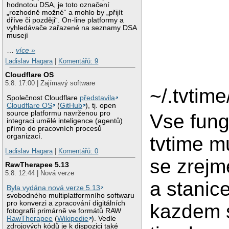
hodnotou DSA, je toto označení
„rozhodně možné“ a mohlo by „přijít
dříve či později“. On-line platformy a
vyhledávače zařazené na seznamy DSA
musejí
…
více »
Ladislav Hagara
|
Komentářů: 9
Cloudflare OS
5.8. 17:00 | Zajímavý software
~/.tvtime
Společnost Cloudflare
představila
Cloudflare OS
(
GitHub
), tj. open
source platformu navrženou pro
Vse fung
integraci umělé inteligence (agentů)
přímo do pracovních procesů
organizací.
tvtime m
Ladislav Hagara
|
Komentářů: 0
se zrejm
RawTherapee 5.13
5.8. 12:44 | Nová verze
a stanic
Byla vydána nová verze 5.13
svobodného multiplatformního softwaru
pro konverzi a zpracování digitálních
kazdem s
fotografií primárně ve formátů RAW
RawTherapee
(
Wikipedie
). Vedle
zdrojových kódů je k dispozici také