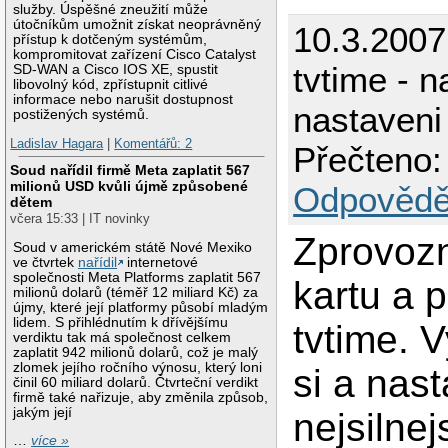
služby. Úspěšné zneužití může
útočníkům umožnit získat neoprávněný
10.3.200
přístup k dotčeným systémům,
kompromitovat zařízení Cisco Catalyst
tvtime - n
SD-WAN a Cisco IOS XE, spustit
libovolný kód, zpřístupnit citlivé
informace nebo narušit dostupnost
nastaveni
postižených systémů.
Ladislav Hagara
|
Komentářů: 2
Přečteno:
Soud nařídil firmě Meta zaplatit 567
milionů USD kvůli újmě způsobené
Odpovědě
dětem
včera 15:33 | IT novinky
Zprovozn
Soud v americkém státě Nové Mexiko
ve čtvrtek
nařídil
internetové
společnosti Meta Platforms zaplatit 567
kartu a 
milionů dolarů (téměř 12 miliard Kč) za
újmy, které její platformy působí mladým
lidem. S přihlédnutím k dřívějšímu
tvtime. 
verdiktu tak má společnost celkem
zaplatit 942 milionů dolarů, což je malý
zlomek jejího ročního výnosu, který loni
si a nast
činil 60 miliard dolarů. Čtvrteční verdikt
firmě také nařizuje, aby změnila způsob,
jakým její
nejsilnej
…
více »