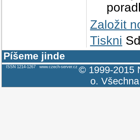
porad
Založit 
Tiskni
Sd
Píšeme jinde
ISSN 1214-1267
www.czech-server.cz
© 1999-2015
o.
Všechna 