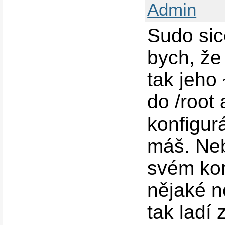
Admin
Sudo sic
bych, že
tak jeho 
do /root 
konfigur
máš. Neb
svém kon
nějaké n
tak ladí