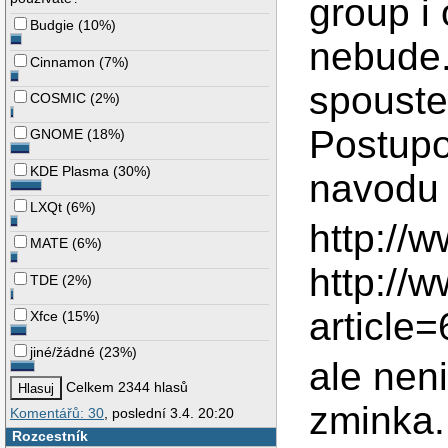
group i
Budgie
(
10%
)
nebude.
Cinnamon
(
7%
)
spouste
COSMIC
(
2%
)
Postupo
GNOME
(
18%
)
KDE Plasma
(
30%
)
navodu 
LXQt
(
6%
)
http://
MATE
(
6%
)
http://
TDE
(
2%
)
articl
Xfce
(
15%
)
jiné/žádné
(
23%
)
ale nen
Celkem 2344 hlasů
zminka. 
Komentářů: 30
, poslední 3.4. 20:20
Rozcestník