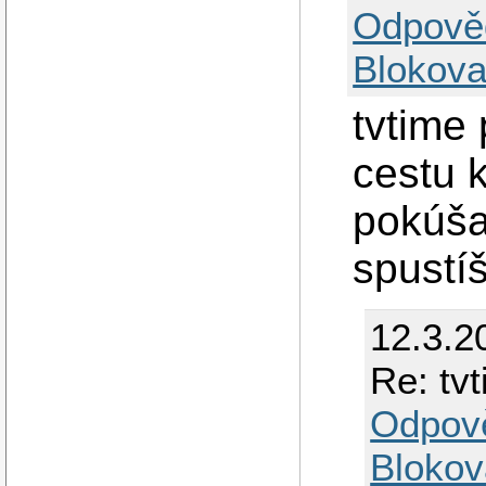
Odpově
Blokova
tvtime
cestu k
pokúša
spustí
12.3.2
Re: tv
Odpov
Blokov