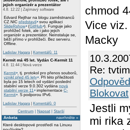
jejich organizér a prezentátor
chmod 44
4.8. 12:22 | Zajímavý software
Edvard Rejthar na blogu zaměstnanců
Vice viz
CZ.NIC
představil
svou aplikaci
SlideRshow
(
GitHub
). Funguje jako
prohlížeč fotek, ale i jako jejich
organizér a prezentátor. Neinstaluje se,
Macky
běží přímo v prohlížeči. Bez serveru.
Offline.
Ladislav Hagara
|
Komentářů: 11
10.3.200
Kermit má 45 let. Vydán C-Kermit 11
4.8. 11:44 | Nová verze
Re: tvti
Kermit
, tj. protokol pro přenos souborů,
vznikl před 45 lety
. Při této příležitosti
Odpověd
byla po 15 letech od vydání poslední
stabilní verze 9.0.302 vydána
nová
Blokovat
stabilní verze 11
implementace
C-
Kermit
. S podporou IPv6.
Ladislav Hagara
|
Komentářů: 0
Jestli m
Centrum
|
Napsat
|
Starší
mi rika 
Anketa
navrhněte »
Které desktopové prostředí na Linuxu
používáte?