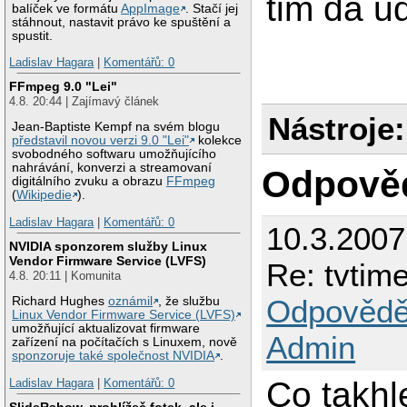
tim da u
balíček ve formátu
AppImage
. Stačí jej
stáhnout, nastavit právo ke spuštění a
spustit.
Ladislav Hagara
|
Komentářů: 0
FFmpeg 9.0 "Lei"
4.8. 20:44 | Zajímavý článek
Nástroje:
Jean-Baptiste Kempf na svém blogu
představil novou verzi 9.0 "Lei"
kolekce
svobodného softwaru umožňujícího
nahrávání, konverzi a streamovaní
Odpově
digitálního zvuku a obrazu
FFmpeg
(
Wikipedie
).
Ladislav Hagara
|
Komentářů: 0
10.3.200
NVIDIA sponzorem služby Linux
Vendor Firmware Service (LVFS)
Re: tvtim
4.8. 20:11 | Komunita
Odpovědě
Richard Hughes
oznámil
, že službu
Linux Vendor Firmware Service (LVFS)
umožňující aktualizovat firmware
Admin
zařízení na počítačích s Linuxem, nově
sponzoruje také společnost NVIDIA
.
Co takh
Ladislav Hagara
|
Komentářů: 0
SlideRshow, prohlížeč fotek, ale i