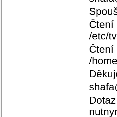
Spoušt
Čtení
/etc/t
Čtení
/home/
Děkuj
shafa
Dotaz 
nutny