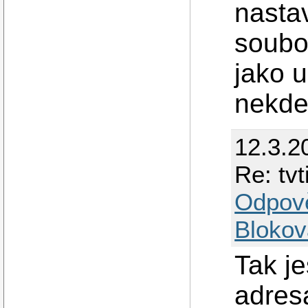
nastav
soubor
jako 
nekde
12.3.2
Re: tv
Odpov
Blokov
Tak je
adres