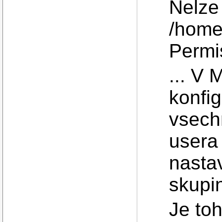
Nelze
/home/
Permi
... V 
konfig
vsech
usera 
nastav
skupin
Je to