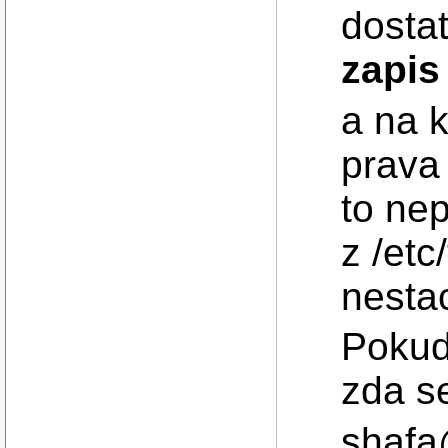
dosta
zapis
a na 
prav
to nep
z /etc
nestac
Pokud
zda se
shafa