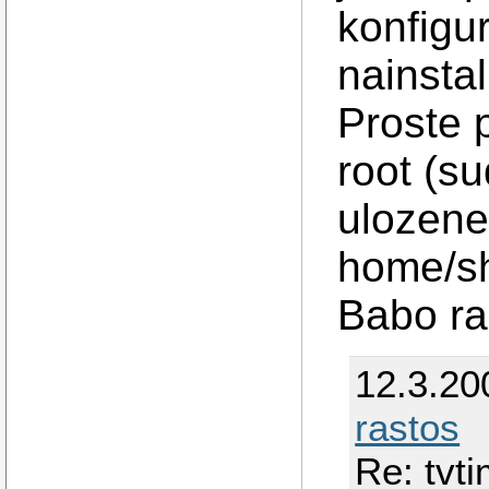
konfigu
nainstal
Proste 
root (s
ulozene
home/sha
Babo ra
12.3.20
rastos
Re: tvt