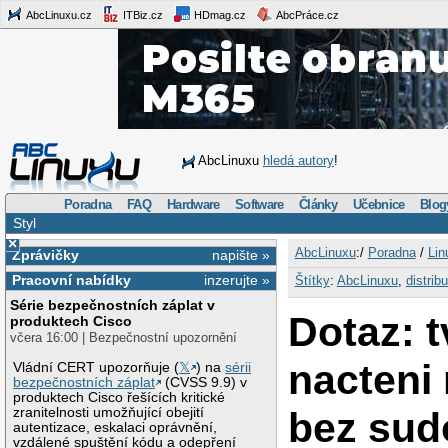
AbcLinuxu.cz
ITBiz.cz
HDmag.cz
AbcPráce.cz
AbcLinuxu
hledá autory
!
Poradna
FAQ
Hardware
Software
Články
Učebnice
Blog
Styl
×
AbcLinuxu
:/
Poradna
/
Lin
Zprávičky
napište »
Pracovní nabídky
inzerujte »
Štítky
:
AbcLinuxu
,
distrib
Série bezpečnostních záplat v
Dotaz: t
produktech Cisco
včera 16:00 | Bezpečnostní upozornění
nacteni
Vládní CERT upozorňuje (
𝕏
) na
sérii
bezpečnostních záplat
(CVSS 9.9) v
produktech Cisco řešících kritické
bez sud
zranitelnosti umožňující obejití
autentizace, eskalaci oprávnění,
vzdálené spuštění kódu a odepření