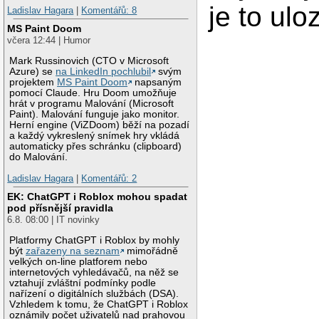
je to ulo
Ladislav Hagara
|
Komentářů: 8
MS Paint Doom
včera 12:44 | Humor
Mark Russinovich (CTO v Microsoft
Azure) se
na LinkedIn pochlubil
svým
projektem
MS Paint Doom
napsaným
pomocí Claude. Hru Doom umožňuje
hrát v programu Malování (Microsoft
Paint). Malování funguje jako monitor.
Herní engine (ViZDoom) běží na pozadí
a každý vykreslený snímek hry vkládá
automaticky přes schránku (clipboard)
do Malování.
Ladislav Hagara
|
Komentářů: 2
EK: ChatGPT i Roblox mohou spadat
pod přísnější pravidla
6.8. 08:00 | IT novinky
Platformy ChatGPT i Roblox by mohly
být
zařazeny na seznam
mimořádně
velkých on-line platforem nebo
internetových vyhledávačů, na něž se
vztahují zvláštní podmínky podle
nařízení o digitálních službách (DSA).
Vzhledem k tomu, že ChatGPT i Roblox
oznámily počet uživatelů nad prahovou