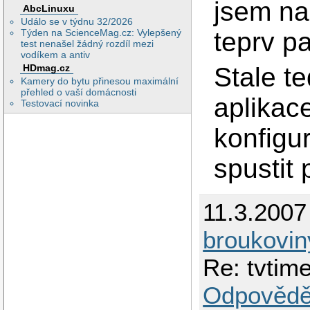
jsem na
AbcLinuxu
Událo se v týdnu 32/2026
Týden na ScienceMag.cz: Vylepšený
teprv pa
test nenašel žádný rozdíl mezi
vodíkem a antiv
Stale te
HDmag.cz
Kamery do bytu přinesou maximální
přehled o vaší domácnosti
aplikac
Testovací novinka
konfigu
spustit 
11.3.2007
broukovin
Re: tvtim
Odpovědě