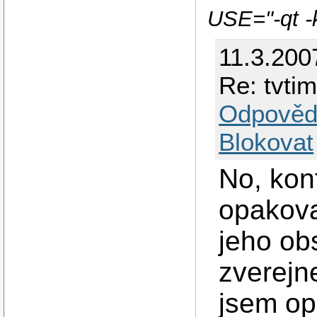
USE="-qt -
11.3.200
Re: tvti
Odpověd
Blokovat
No, kon
opakova
jeho obs
zverejn
jsem op