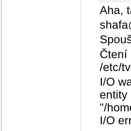
Aha, 
shafa
Spoušt
Čtení
/etc/t
I/O wa
entity
"/home
I/O er