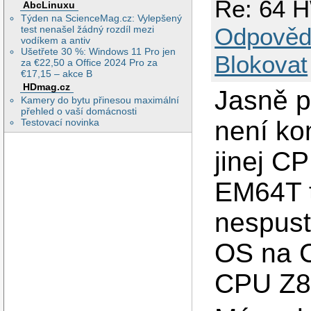
Re: 64 H
AbcLinuxu
Týden na ScienceMag.cz: Vylepšený
Odpověd
test nenašel žádný rozdíl mezi
vodíkem a antiv
Ušetřete 30 %: Windows 11 Pro jen
Blokovat
za €22,50 a Office 2024 Pro za
€17,15 – akce B
HDmag.cz
Jasně p
Kamery do bytu přinesou maximální
přehled o vaší domácnosti
není kom
Testovací novinka
jinej C
EM64T t
nespust
OS na C
CPU Z80