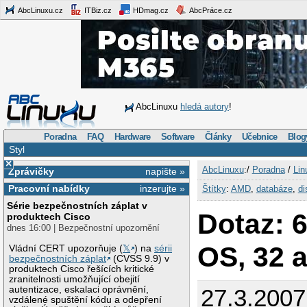
AbcLinuxu.cz
ITBiz.cz
HDmag.cz
AbcPráce.cz
AbcLinuxu
hledá autory
!
Poradna
FAQ
Hardware
Software
Články
Učebnice
Blog
Styl
×
AbcLinuxu
:/
Poradna
/
Lin
Zprávičky
napište »
Pracovní nabídky
inzerujte »
Štítky
:
AMD
,
databáze
,
di
Série bezpečnostních záplat v
Dotaz: 
produktech Cisco
dnes 16:00 | Bezpečnostní upozornění
OS, 32 
Vládní CERT upozorňuje (
𝕏
) na
sérii
bezpečnostních záplat
(CVSS 9.9) v
produktech Cisco řešících kritické
zranitelnosti umožňující obejití
autentizace, eskalaci oprávnění,
27.3.2007
vzdálené spuštění kódu a odepření