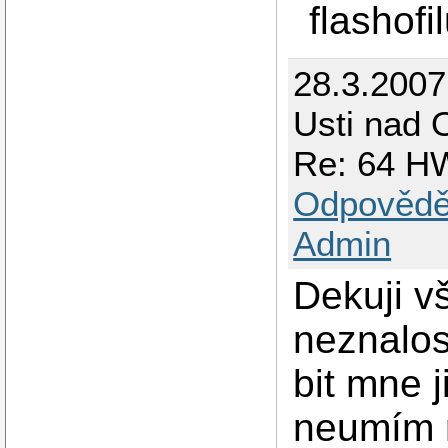
flashofi
28.3.200
Usti nad O
Re: 64 HW
Odpovědě
Admin
Dekuji v
neznalos
bit mne j
neumím n