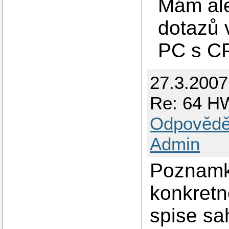
Mám ale
dotazů 
PC s CP
27.3.2007
Re: 64 HW
Odpovědě
Admin
Poznamk
konkretn
spise sah