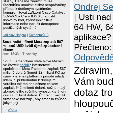
služby. Úspěšné zneužití může
Ondrej S
útočníkům umožnit získat neoprávněný
přístup k dotčeným systémům,
kompromitovat zařízení Cisco Catalyst
| Usti nad 
SD-WAN a Cisco IOS XE, spustit
libovolný kód, zpřístupnit citlivé
informace nebo narušit dostupnost
64 HW, 6
postižených systémů.
aplikace?
Ladislav Hagara
|
Komentářů: 0
Soud nařídil firmě Meta zaplatit 567
Přečteno:
milionů USD kvůli újmě způsobené
dětem
dnes 15:33 | IT novinky
Odpovědě
Soud v americkém státě Nové Mexiko
ve čtvrtek
nařídil
internetové
Zdravim
společnosti Meta Platforms zaplatit 567
milionů dolarů (téměř 12 miliard Kč) za
újmy, které její platformy působí mladým
Vám bud
lidem. S přihlédnutím k dřívějšímu
verdiktu tak má společnost celkem
zaplatit 942 milionů dolarů, což je malý
dotaz tr
zlomek jejího ročního výnosu, který loni
činil 60 miliard dolarů. Čtvrteční verdikt
firmě také nařizuje, aby změnila způsob,
hloupouč
jakým její
…
více »