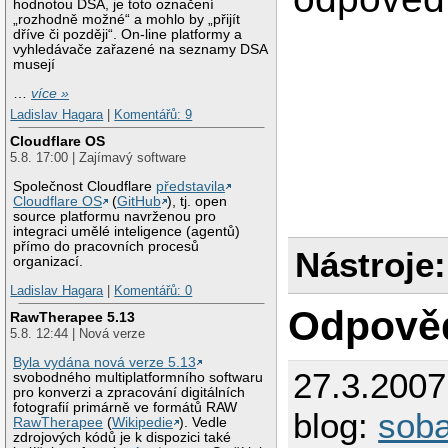
hodnotou DSA, je toto označení
„rozhodně možné“ a mohlo by „přijít
dříve či později“. On-line platformy a
vyhledávače zařazené na seznamy DSA
musejí
…
více »
Ladislav Hagara
|
Komentářů: 9
Cloudflare OS
5.8. 17:00 | Zajímavý software
Společnost Cloudflare
představila
Cloudflare OS
(
GitHub
), tj. open
source platformu navrženou pro
integraci umělé inteligence (agentů)
přímo do pracovních procesů
Nástroje:
organizací.
Ladislav Hagara
|
Komentářů: 0
Odpově
RawTherapee 5.13
5.8. 12:44 | Nová verze
Byla vydána nová verze 5.13
27.3.200
svobodného multiplatformního softwaru
pro konverzi a zpracování digitálních
fotografií primárně ve formátů RAW
blog:
sob
RawTherapee
(
Wikipedie
). Vedle
zdrojových kódů je k dispozici také