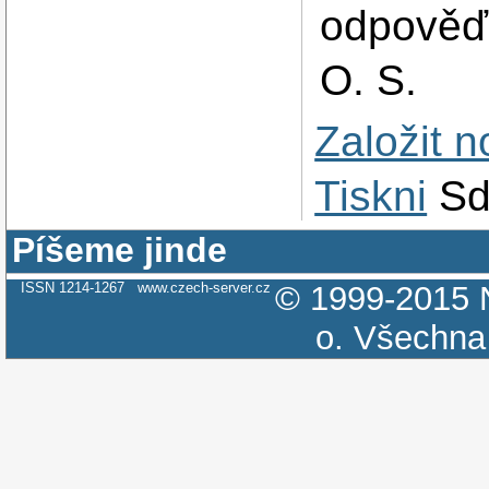
odpověď 
O. S.
Založit 
Tiskni
Sd
Píšeme jinde
ISSN 1214-1267
www.czech-server.cz
© 1999-2015
o.
Všechna 