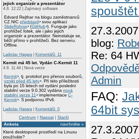
jejich organizér a prezentátor
spouštět
4.8. 12:22 | Zajímavý software
Edvard Rejthar na blogu zaměstnanců
CZ.NIC
představil
svou aplikaci
SlideRshow
(
GitHub
). Funguje jako
27.3.2007
prohlížeč fotek, ale i jako jejich
organizér a prezentátor. Neinstaluje se,
blog:
Robe
běží přímo v prohlížeči. Bez serveru.
Offline.
Re: 64 HW
Ladislav Hagara
|
Komentářů: 11
Kermit má 45 let. Vydán C-Kermit 11
Odpovědě
4.8. 11:44 | Nová verze
Admin
Kermit
, tj. protokol pro přenos souborů,
vznikl před 45 lety
. Při této příležitosti
byla po 15 letech od vydání poslední
stabilní verze 9.0.302 vydána
nová
FAQ:
Jak
stabilní verze 11
implementace
C-
Kermit
. S podporou IPv6.
64bit sy
Ladislav Hagara
|
Komentářů: 0
Centrum
|
Napsat
|
Starší
Anketa
navrhněte »
27.3.2007
Které desktopové prostředí na Linuxu
používáte?