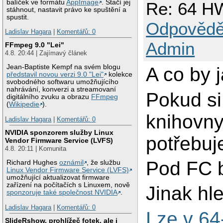
balíček ve formátu
AppImage
. Stačí jej
Re: 64 HW
stáhnout, nastavit právo ke spuštění a
spustit.
Odpovědě
Ladislav Hagara
|
Komentářů: 0
Admin
FFmpeg 9.0 "Lei"
4.8. 20:44 | Zajímavý článek
Jean-Baptiste Kempf na svém blogu
A co by 
představil novou verzi 9.0 "Lei"
kolekce
svobodného softwaru umožňujícího
nahrávání, konverzi a streamovaní
Pokud si
digitálního zvuku a obrazu
FFmpeg
(
Wikipedie
).
knihovny
Ladislav Hagara
|
Komentářů: 0
NVIDIA sponzorem služby Linux
potřebuj
Vendor Firmware Service (LVFS)
4.8. 20:11 | Komunita
Pod FC 
Richard Hughes
oznámil
, že službu
Linux Vendor Firmware Service (LVFS)
umožňující aktualizovat firmware
zařízení na počítačích s Linuxem, nově
Jinak hl
sponzoruje také společnost NVIDIA
.
Ladislav Hagara
|
Komentářů: 0
Lze v 64
SlideRshow, prohlížeč fotek, ale i