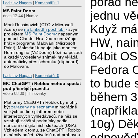
pořád n
Ladislav Hagara
|
Komentářů: 1
MS Paint Doom
jednu vě
dnes 12:44 | Humor
Mark Russinovich (CTO v Microsoft
Když má
Azure) se
na LinkedIn pochlubil
svým
projektem
MS Paint Doom
napsaným
HW, nain
pomocí Claude. Hru Doom umožňuje
hrát v programu Malování (Microsoft
Paint). Malování funguje jako monitor.
64bit OS
Herní engine (ViZDoom) běží na pozadí
a každý vykreslený snímek hry vkládá
automaticky přes schránku (clipboard)
Fedora C
do Malování.
Ladislav Hagara
|
Komentářů: 0
to bude s
EK: ChatGPT i Roblox mohou spadat
pod přísnější pravidla
během 32
včera 08:00 | IT novinky
Platformy ChatGPT i Roblox by mohly
(napříkl
být
zařazeny na seznam
mimořádně
velkých on-line platforem nebo
internetových vyhledávačů, na něž se
10g) Děk
vztahují zvláštní podmínky podle
nařízení o digitálních službách (DSA).
Vzhledem k tomu, že ChatGPT i Roblox
odpověď
oznámily počet uživatelů nad prahovou