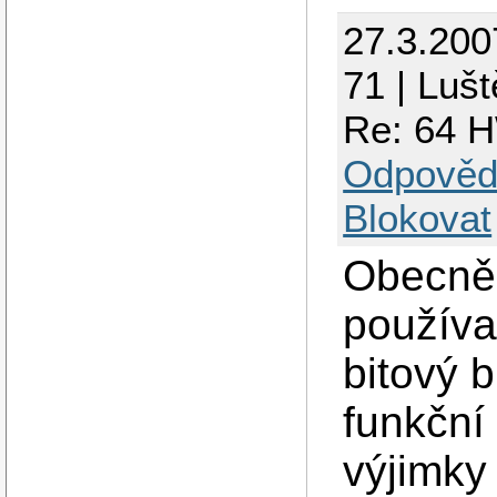
27.3.200
71 | Luš
Re: 64 H
Odpověd
Blokovat
Obecně 
používa
bitový b
funkční
výjimky