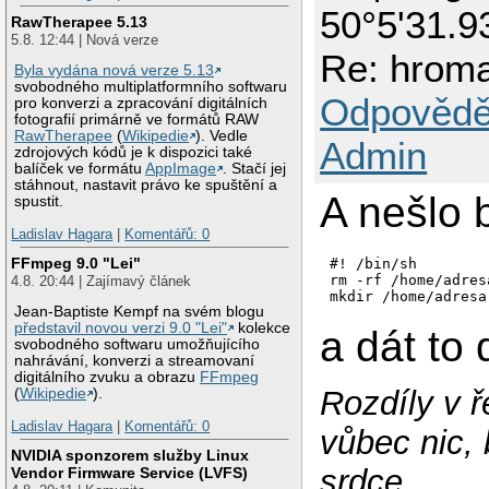
50°5'31.9
RawTherapee 5.13
5.8. 12:44 | Nová verze
Re: hrom
Byla vydána nová verze 5.13
svobodného multiplatformního softwaru
Odpovědě
pro konverzi a zpracování digitálních
fotografií primárně ve formátů RAW
RawTherapee
(
Wikipedie
). Vedle
Admin
zdrojových kódů je k dispozici také
balíček ve formátu
AppImage
. Stačí jej
stáhnout, nastavit právo ke spuštění a
A nešlo 
spustit.
Ladislav Hagara
|
Komentářů: 0
FFmpeg 9.0 "Lei"
#! /bin/sh

rm -rf /home/adresa
4.8. 20:44 | Zajímavý článek
Jean-Baptiste Kempf na svém blogu
představil novou verzi 9.0 "Lei"
kolekce
a dát to 
svobodného softwaru umožňujícího
nahrávání, konverzi a streamovaní
digitálního zvuku a obrazu
FFmpeg
Rozdíly v 
(
Wikipedie
).
Ladislav Hagara
|
Komentářů: 0
vůbec nic, 
NVIDIA sponzorem služby Linux
srdce.
Vendor Firmware Service (LVFS)