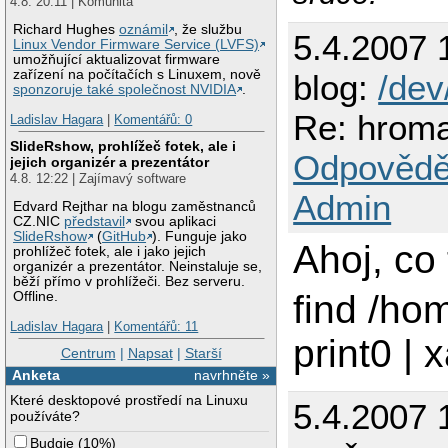
4.8. 20:11 | Komunita
Richard Hughes
oznámil
, že službu
5.4.2007 
Linux Vendor Firmware Service (LVFS)
umožňující aktualizovat firmware
zařízení na počítačích s Linuxem, nově
blog:
/de
sponzoruje také společnost NVIDIA
.
Re: hrom
Ladislav Hagara
|
Komentářů: 0
SlideRshow, prohlížeč fotek, ale i
Odpovědě
jejich organizér a prezentátor
4.8. 12:22 | Zajímavý software
Admin
Edvard Rejthar na blogu zaměstnanců
CZ.NIC
představil
svou aplikaci
SlideRshow
(
GitHub
). Funguje jako
Ahoj, co 
prohlížeč fotek, ale i jako jejich
organizér a prezentátor. Neinstaluje se,
běží přímo v prohlížeči. Bez serveru.
find /ho
Offline.
Ladislav Hagara
|
Komentářů: 11
print0 | 
Centrum
|
Napsat
|
Starší
Anketa
navrhněte »
Které desktopové prostředí na Linuxu
5.4.2007 
používáte?
Budgie
(
10%
)