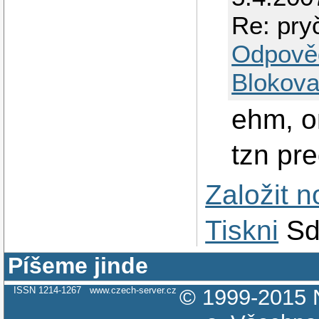
Re: pry
Odpově
Blokova
ehm, on
tzn pr
Založit 
Tiskni
Sd
Píšeme jinde
ISSN 1214-1267
www.czech-server.cz
© 1999-2015