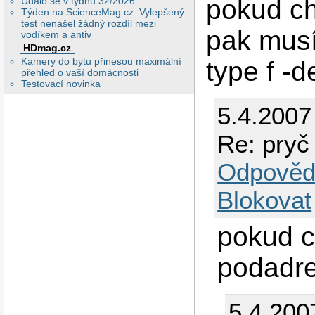
pokud ch
Událo se v týdnu 32/2026
Týden na ScienceMag.cz: Vylepšený
test nenašel žádný rozdíl mezi
pak musít
vodíkem a antiv
HDmag.cz
Kamery do bytu přinesou maximální
type f -d
přehled o vaší domácnosti
Testovací novinka
5.4.2007
Re: pryč
Odpověd
Blokovat
pokud 
podadre
5.4.200