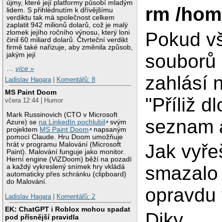
újmy, které její platformy působí mladým
rm /home
lidem. S přihlédnutím k dřívějšímu
verdiktu tak má společnost celkem
zaplatit 942 milionů dolarů, což je malý
Pokud vš
zlomek jejího ročního výnosu, který loni
činil 60 miliard dolarů. Čtvrteční verdikt
firmě také nařizuje, aby změnila způsob,
souborů
jakým její
…
více »
zahlásí 
Ladislav Hagara
|
Komentářů: 8
MS Paint Doom
"Příliž d
včera 12:44 | Humor
Mark Russinovich (CTO v Microsoft
seznam 
Azure) se
na LinkedIn pochlubil
svým
projektem
MS Paint Doom
napsaným
pomocí Claude. Hru Doom umožňuje
Jak vyřeš
hrát v programu Malování (Microsoft
Paint). Malování funguje jako monitor.
Herní engine (ViZDoom) běží na pozadí
smazalo
a každý vykreslený snímek hry vkládá
automaticky přes schránku (clipboard)
do Malování.
opravdu 
Ladislav Hagara
|
Komentářů: 2
EK: ChatGPT i Roblox mohou spadat
Diky
pod přísnější pravidla