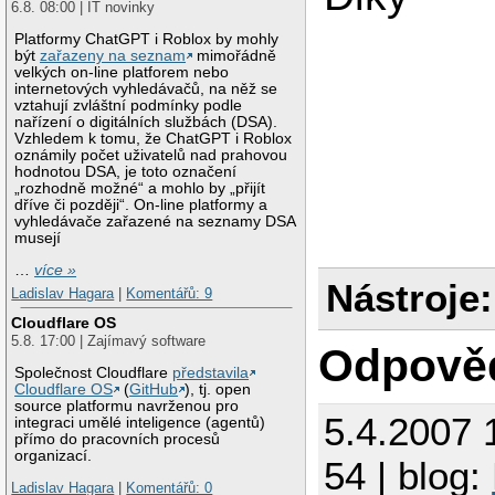
6.8. 08:00 | IT novinky
Platformy ChatGPT i Roblox by mohly
být
zařazeny na seznam
mimořádně
velkých on-line platforem nebo
internetových vyhledávačů, na něž se
vztahují zvláštní podmínky podle
nařízení o digitálních službách (DSA).
Vzhledem k tomu, že ChatGPT i Roblox
oznámily počet uživatelů nad prahovou
hodnotou DSA, je toto označení
„rozhodně možné“ a mohlo by „přijít
dříve či později“. On-line platformy a
vyhledávače zařazené na seznamy DSA
musejí
…
více »
Nástroje:
Ladislav Hagara
|
Komentářů: 9
Cloudflare OS
5.8. 17:00 | Zajímavý software
Odpově
Společnost Cloudflare
představila
Cloudflare OS
(
GitHub
), tj. open
source platformu navrženou pro
5.4.2007 
integraci umělé inteligence (agentů)
přímo do pracovních procesů
organizací.
54 | blog:
Ladislav Hagara
|
Komentářů: 0