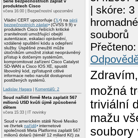
Série bezpečnostních záplat v
produktech Cisco
| skóre: 3
včera 16:00 | Bezpečnostní upozornění
hromadné
Vládní CERT upozorňuje (
𝕏
) na
sérii
bezpečnostních záplat
(CVSS 9.9) v
produktech Cisco řešících kritické
souborů
zranitelnosti umožňující obejití
autentizace, eskalaci oprávnění,
Přečteno:
vzdálené spuštění kódu a odepření
služby. Úspěšné zneužití může
útočníkům umožnit získat neoprávněný
Odpovědě
přístup k dotčeným systémům,
kompromitovat zařízení Cisco Catalyst
SD-WAN a Cisco IOS XE, spustit
Zdravím
libovolný kód, zpřístupnit citlivé
informace nebo narušit dostupnost
postižených systémů.
možná t
Ladislav Hagara
|
Komentářů: 2
Soud nařídil firmě Meta zaplatit 567
triviální 
milionů USD kvůli újmě způsobené
dětem
včera 15:33 | IT novinky
mažu vš
Soud v americkém státě Nové Mexiko
ve čtvrtek
nařídil
internetové
soubory 
společnosti Meta Platforms zaplatit 567
milionů dolarů (téměř 12 miliard Kč) za