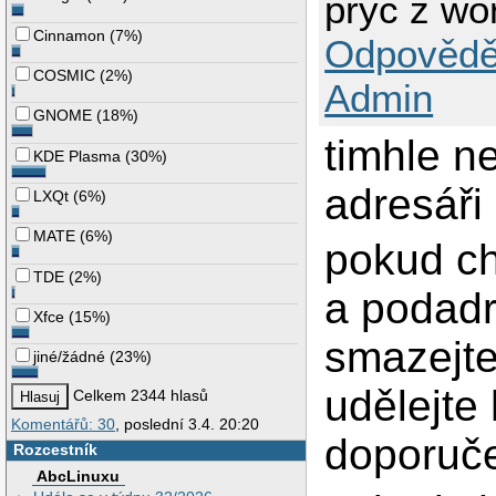
pryč z wo
Cinnamon
(
7%
)
Odpovědě
COSMIC
(
2%
)
Admin
GNOME
(
18%
)
timhle n
KDE Plasma
(
30%
)
adresáři 
LXQt
(
6%
)
MATE
(
6%
)
pokud c
TDE
(
2%
)
a podadr
Xfce
(
15%
)
smazejte
jiné/žádné
(
23%
)
udělejte
Celkem 2344 hlasů
Komentářů: 30
, poslední 3.4. 20:20
doporuč
Rozcestník
AbcLinuxu