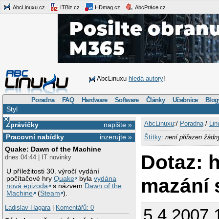
AbcLinuxu.cz
ITBiz.cz
HDmag.cz
AbcPráce.cz
AbcLinuxu
hledá autory
!
Poradna
FAQ
Hardware
Software
Články
Učebnice
Blog
Styl
×
AbcLinuxu
:/
Poradna
/
Lin
Zprávičky
napište »
Pracovní nabídky
inzerujte »
Štítky
:
není přiřazen žádn
Quake: Dawn of the Machine
Dotaz: 
dnes 04:44 | IT novinky
U příležitosti 30. výročí vydání
mazání 
počítačové hry
Quake
byla
vydána
nová epizoda
s názvem
Dawn of the
Machine
(
Steam
).
Ladislav Hagara
|
Komentářů: 0
5.4.2007 