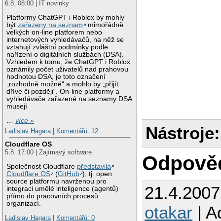
6.8. 08:00 | IT novinky
Platformy ChatGPT i Roblox by mohly
být
zařazeny na seznam
mimořádně
velkých on-line platforem nebo
internetových vyhledávačů, na něž se
vztahují zvláštní podmínky podle
nařízení o digitálních službách (DSA).
Vzhledem k tomu, že ChatGPT i Roblox
oznámily počet uživatelů nad prahovou
hodnotou DSA, je toto označení
„rozhodně možné“ a mohlo by „přijít
dříve či později“. On-line platformy a
vyhledávače zařazené na seznamy DSA
musejí
…
více »
Nástroje:
Ladislav Hagara
|
Komentářů: 12
Cloudflare OS
5.8. 17:00 | Zajímavý software
Odpově
Společnost Cloudflare
představila
Cloudflare OS
(
GitHub
), tj. open
source platformu navrženou pro
21.4.200
integraci umělé inteligence (agentů)
přímo do pracovních procesů
organizací.
otakar
| A
Ladislav Hagara
|
Komentářů: 0