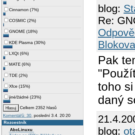
blog:
St
Cinnamon
(
7%
)
Re: GN
COSMIC
(
2%
)
Odpově
GNOME
(
18%
)
Blokova
KDE Plasma
(
30%
)
LXQt
(
6%
)
Pak te
MATE
(
6%
)
"Použít
TDE
(
2%
)
toho si
Xfce
(
15%
)
daný s
jiné/žádné
(
23%
)
Celkem 2352 hlasů
21.4.20
Komentářů: 30
, poslední 3.4. 20:20
Rozcestník
blog:
ot
AbcLinuxu