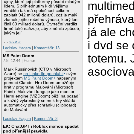
újmy, které její platformy působí mladým
multimed
lidem. S přihlédnutím k dřívějšímu
verdiktu tak má společnost celkem
přehráva
zaplatit 942 milionů dolarů, což je malý
zlomek jejího ročního výnosu, který loni
činil 60 miliard dolarů. Čtvrteční verdikt
já ale ch
firmě také nařizuje, aby změnila způsob,
jakým její
i dvd se 
…
více »
Ladislav Hagara
|
Komentářů: 13
totemu. 
MS Paint Doom
7.8. 12:44 | Humor
asociova
Mark Russinovich (CTO v Microsoft
Azure) se
na LinkedIn pochlubil
svým
projektem
MS Paint Doom
napsaným
pomocí Claude. Hru Doom umožňuje
hrát v programu Malování (Microsoft
Paint). Malování funguje jako monitor.
Herní engine (ViZDoom) běží na pozadí
a každý vykreslený snímek hry vkládá
automaticky přes schránku (clipboard)
do Malování.
Ladislav Hagara
|
Komentářů: 3
EK: ChatGPT i Roblox mohou spadat
pod přísnější pravidla