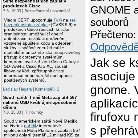
Série bezpečnostních záplat v
produktech Cisco
GNOME as
7.8. 16:00 | Bezpečnostní upozornění
souborů
Vládní CERT upozorňuje (
𝕏
) na
sérii
bezpečnostních záplat
(CVSS 9.9) v
produktech Cisco řešících kritické
Přečteno:
zranitelnosti umožňující obejití
autentizace, eskalaci oprávnění,
Odpovědě
vzdálené spuštění kódu a odepření
služby. Úspěšné zneužití může
útočníkům umožnit získat neoprávněný
přístup k dotčeným systémům,
Jak se k
kompromitovat zařízení Cisco Catalyst
SD-WAN a Cisco IOS XE, spustit
libovolný kód, zpřístupnit citlivé
asociuje
informace nebo narušit dostupnost
postižených systémů.
gnome. V
Ladislav Hagara
|
Komentářů: 2
Soud nařídil firmě Meta zaplatit 567
aplikací
milionů USD kvůli újmě způsobené
dětem
7.8. 15:33 | IT novinky
firufoxu
Soud v americkém státě Nové Mexiko
ve čtvrtek
nařídil
internetové
s přehr
společnosti Meta Platforms zaplatit 567
milionů dolarů (téměř 12 miliard Kč) za