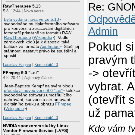
Re: GNOM
RawTherapee 5.13
5.8. 12:44 | Nová verze
Odpovědě
Byla vydána nová verze 5.13
svobodného multiplatformního softwaru
Admin
pro konverzi a zpracování digitálních
fotografií primárně ve formátů RAW
RawTherapee
(
Wikipedie
). Vedle
zdrojových kódů je k dispozici také
Pokud si
balíček ve formátu
AppImage
. Stačí jej
stáhnout, nastavit právo ke spuštění a
pravým t
spustit.
Ladislav Hagara
|
Komentářů: 0
-> otevří
FFmpeg 9.0 "Lei"
4.8. 20:44 | Zajímavý článek
vybrat. 
Jean-Baptiste Kempf na svém blogu
představil novou verzi 9.0 "Lei"
kolekce
svobodného softwaru umožňujícího
(otevřít 
nahrávání, konverzi a streamovaní
digitálního zvuku a obrazu
FFmpeg
už pama
(
Wikipedie
).
Ladislav Hagara
|
Komentářů: 0
NVIDIA sponzorem služby Linux
Kdo vám tvr
Vendor Firmware Service (LVFS)