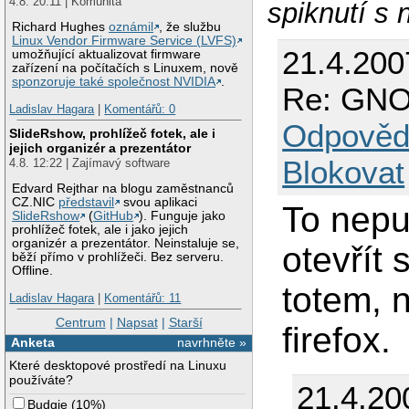
4.8. 20:11 | Komunita
spiknutí s 
Richard Hughes
oznámil
, že službu
Linux Vendor Firmware Service (LVFS)
21.4.200
umožňující aktualizovat firmware
zařízení na počítačích s Linuxem, nově
sponzoruje také společnost NVIDIA
.
Re: GNO
Ladislav Hagara
|
Komentářů: 0
Odpověd
SlideRshow, prohlížeč fotek, ale i
jejich organizér a prezentátor
Blokovat
4.8. 12:22 | Zajímavý software
Edvard Rejthar na blogu zaměstnanců
CZ.NIC
představil
svou aplikaci
To nepu
SlideRshow
(
GitHub
). Funguje jako
prohlížeč fotek, ale i jako jejich
organizér a prezentátor. Neinstaluje se,
otevřít 
běží přímo v prohlížeči. Bez serveru.
Offline.
totem, 
Ladislav Hagara
|
Komentářů: 11
Centrum
|
Napsat
|
Starší
firefox.
Anketa
navrhněte »
Které desktopové prostředí na Linuxu
používáte?
21.4.20
Budgie
(
10%
)