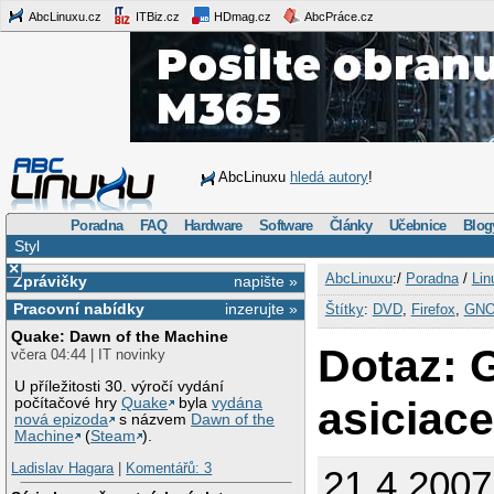
AbcLinuxu.cz
ITBiz.cz
HDmag.cz
AbcPráce.cz
AbcLinuxu
hledá autory
!
Poradna
FAQ
Hardware
Software
Články
Učebnice
Blog
Styl
×
AbcLinuxu
:/
Poradna
/
Lin
Zprávičky
napište »
Pracovní nabídky
inzerujte »
Štítky
:
DVD
,
Firefox
,
GN
Quake: Dawn of the Machine
Dotaz:
včera 04:44 | IT novinky
U příležitosti 30. výročí vydání
asiciac
počítačové hry
Quake
byla
vydána
nová epizoda
s názvem
Dawn of the
Machine
(
Steam
).
Ladislav Hagara
|
Komentářů: 3
21.4.2007