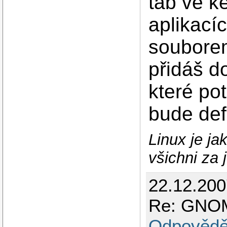
tab ve k
aplikací
soubore
přidáš d
které pot
bude def
Linux je ja
všichni za 
22.12.200
Re: GNOM
Odpovědě