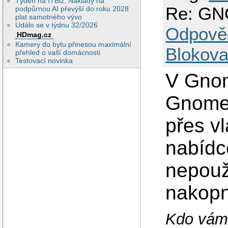
Týden na ITBiz: Náklady na
Re: GN
podpůrnou AI převýší do roku 2028
plat samotného vývo
Událo se v týdnu 32/2026
Odpově
HDmag.cz
Kamery do bytu přinesou maximální
Blokova
přehled o vaší domácnosti
Testovací novinka
V Gnom
Gnome, 
přes vl
nabídc
nepouž
nakopn
Kdo vám 