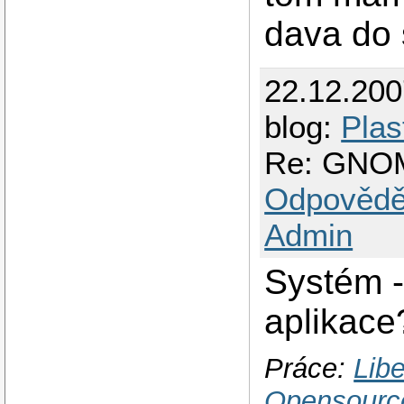
dava do 
22.12.20
blog:
Plas
Re: GNOM
Odpovědě
Admin
Systém -
aplikace
Práce:
Libe
Opensourc