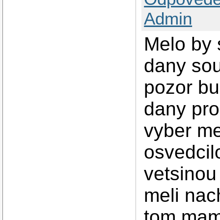
Admin
Melo by s
dany sou
pozor bu
dany pro
vyber me
osvedcil
vetsinou
meli nac
tom mam 