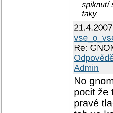
spiknutí
taky.
21.4.200
vse_o_v
Re: GNOM
Odpovědě
Admin
No gnom
pocit že 
pravé tla