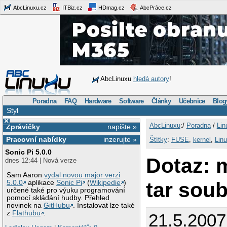
AbcLinuxu.cz
ITBiz.cz
HDmag.cz
AbcPráce.cz
AbcLinuxu
hledá autory
!
Poradna
FAQ
Hardware
Software
Články
Učebnice
Blog
Styl
×
AbcLinuxu
:/
Poradna
/
Lin
Zprávičky
napište »
Pracovní nabídky
inzerujte »
Štítky
:
FUSE
,
kernel
,
Lin
Sonic Pi 5.0.0
Dotaz: 
dnes 12:44 | Nová verze
Sam Aaron
vydal novou major verzi
tar sou
5.0.0
aplikace
Sonic Pi
(
Wikipedie
)
určené také pro výuku programování
pomocí skládání hudby. Přehled
novinek na
GitHubu
. Instalovat lze také
z
Flathubu
.
21.5.2007