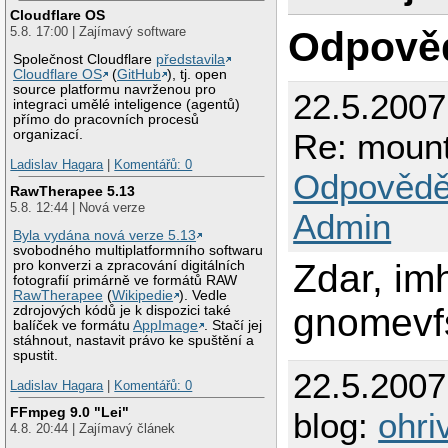
Cloudflare OS
5.8. 17:00 | Zajímavý software
Odpově
Společnost Cloudflare
představila
Cloudflare OS
(
GitHub
), tj. open
source platformu navrženou pro
22.5.200
integraci umělé inteligence (agentů)
přímo do pracovních procesů
Re: mount
organizací.
Ladislav Hagara
|
Komentářů: 0
Odpovědě
RawTherapee 5.13
5.8. 12:44 | Nová verze
Admin
Byla vydána nová verze 5.13
svobodného multiplatformního softwaru
Zdar, imh
pro konverzi a zpracování digitálních
fotografií primárně ve formátů RAW
RawTherapee
(
Wikipedie
). Vedle
gnomevfs
zdrojových kódů je k dispozici také
balíček ve formátu
AppImage
. Stačí jej
stáhnout, nastavit právo ke spuštění a
spustit.
22.5.200
Ladislav Hagara
|
Komentářů: 0
FFmpeg 9.0 "Lei"
blog:
ohri
4.8. 20:44 | Zajímavý článek