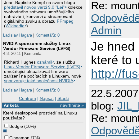
Re: mount
Jean-Baptiste Kempf na svém blogu
představil novou verzi 9.0 "Lei"
kolekce
svobodného softwaru umožňujícího
Odpovědě
nahrávání, konverzi a streamovaní
digitálního zvuku a obrazu
FFmpeg
(
Wikipedie
).
Admin
Ladislav Hagara
|
Komentářů: 0
Je hned 
NVIDIA sponzorem služby Linux
Vendor Firmware Service (LVFS)
4.8. 20:11 | Komunita
které to
Richard Hughes
oznámil
, že službu
Linux Vendor Firmware Service (LVFS)
http://f
umožňující aktualizovat firmware
zařízení na počítačích s Linuxem, nově
sponzoruje také společnost NVIDIA
.
22.5.200
Ladislav Hagara
|
Komentářů: 0
Centrum
|
Napsat
|
Starší
blog:
JIL_
Anketa
navrhněte »
Které desktopové prostředí na Linuxu
Re: mount
používáte?
Budgie
(
10%
)
Odpovědě
Cinnamon
(
7%
)