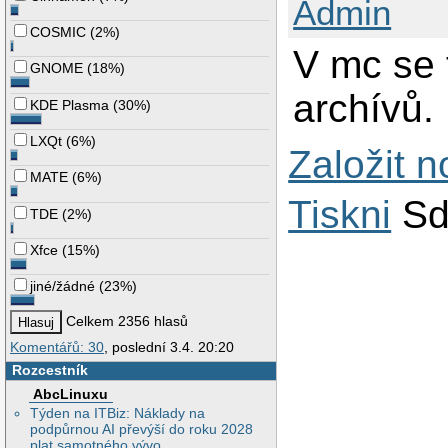
Admin
COSMIC
(
2%
)
V mc se 
GNOME
(
18%
)
archívů.
KDE Plasma
(
30%
)
LXQt
(
6%
)
Založit 
MATE
(
6%
)
Tiskni
Sd
TDE
(
2%
)
Xfce
(
15%
)
jiné/žádné
(
23%
)
Celkem 2356 hlasů
Komentářů: 30
, poslední 3.4. 20:20
Rozcestník
AbcLinuxu
Týden na ITBiz: Náklady na
podpůrnou AI převýší do roku 2028
plat samotného vývo