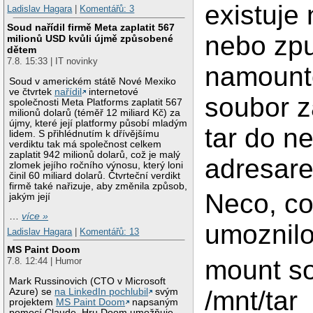
existuje 
Ladislav Hagara
|
Komentářů: 3
Soud nařídil firmě Meta zaplatit 567
nebo zpu
milionů USD kvůli újmě způsobené
dětem
7.8. 15:33 | IT novinky
namount
Soud v americkém státě Nové Mexiko
ve čtvrtek
nařídil
internetové
soubor z
společnosti Meta Platforms zaplatit 567
milionů dolarů (téměř 12 miliard Kč) za
újmy, které její platformy působí mladým
tar do n
lidem. S přihlédnutím k dřívějšímu
verdiktu tak má společnost celkem
zaplatit 942 milionů dolarů, což je malý
adresare
zlomek jejího ročního výnosu, který loni
činil 60 miliard dolarů. Čtvrteční verdikt
firmě také nařizuje, aby změnila způsob,
Neco, co
jakým její
…
více »
umoznilo
Ladislav Hagara
|
Komentářů: 13
MS Paint Doom
mount so
7.8. 12:44 | Humor
Mark Russinovich (CTO v Microsoft
/mnt/tar
Azure) se
na LinkedIn pochlubil
svým
projektem
MS Paint Doom
napsaným
pomocí Claude. Hru Doom umožňuje