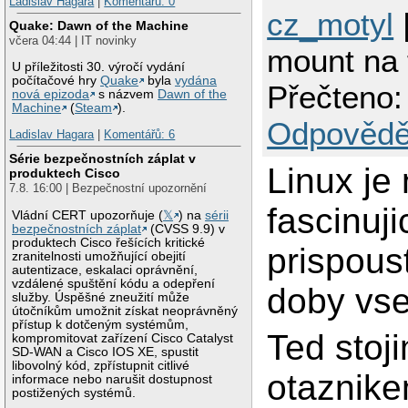
Ladislav Hagara
|
Komentářů: 0
cz_motyl
|
Quake: Dawn of the Machine
včera 04:44 | IT novinky
mount na 
U příležitosti 30. výročí vydání
počítačové hry
Quake
byla
vydána
Přečteno:
nová epizoda
s názvem
Dawn of the
Machine
(
Steam
).
Odpovědě
Ladislav Hagara
|
Komentářů: 6
Série bezpečnostních záplat v
Linux je 
produktech Cisco
7.8. 16:00 | Bezpečnostní upozornění
fascinuji
Vládní CERT upozorňuje (
𝕏
) na
sérii
bezpečnostních záplat
(CVSS 9.9) v
produktech Cisco řešících kritické
prispoust
zranitelnosti umožňující obejití
autentizace, eskalaci oprávnění,
vzdálené spuštění kódu a odepření
doby vs
služby. Úspěšné zneužití může
útočníkům umožnit získat neoprávněný
přístup k dotčeným systémům,
Ted stoj
kompromitovat zařízení Cisco Catalyst
SD-WAN a Cisco IOS XE, spustit
libovolný kód, zpřístupnit citlivé
otaznike
informace nebo narušit dostupnost
postižených systémů.