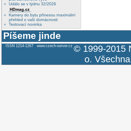
Událo se v týdnu 32/2026
HDmag.cz
Kamery do bytu přinesou maximální
přehled o vaší domácnosti
Testovací novinka
Píšeme jinde
ISSN 1214-1267
www.czech-server.cz
© 1999-2015
o.
Všechna 