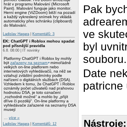
hrát v programu Malování (Microsoft
Pak bych
Paint). Malování funguje jako monitor.
Herní engine (ViZDoom) běží na pozadí
a každý vykreslený snímek hry vkládá
adrearem
automaticky přes schránku (clipboard)
do Malování.
ve skute
Ladislav Hagara
|
Komentářů: 3
EK: ChatGPT i Roblox mohou spadat
byl uvnit
pod přísnější pravidla
6.8. 08:00 | IT novinky
souboru.
Platformy ChatGPT i Roblox by mohly
být
zařazeny na seznam
mimořádně
velkých on-line platforem nebo
Date nek
internetových vyhledávačů, na něž se
vztahují zvláštní podmínky podle
nařízení o digitálních službách (DSA).
patricne
Vzhledem k tomu, že ChatGPT i Roblox
oznámily počet uživatelů nad prahovou
hodnotou DSA, je toto označení
„rozhodně možné“ a mohlo by „přijít
dříve či později“. On-line platformy a
vyhledávače zařazené na seznamy DSA
musejí
…
více »
Nástroje:
Ladislav Hagara
|
Komentářů: 12