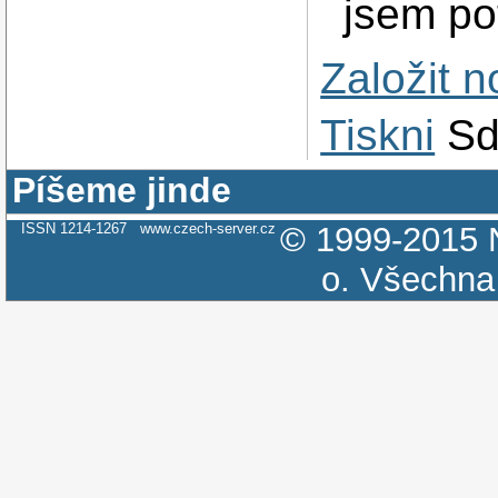
jsem po
Založit 
Tiskni
Sd
Píšeme jinde
ISSN 1214-1267
www.czech-server.cz
© 1999-2015
o.
Všechna 