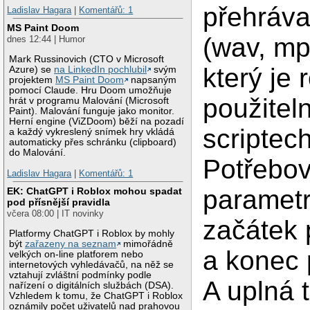
přehráv
Ladislav Hagara
|
Komentářů: 1
MS Paint Doom
(wav, mp
dnes 12:44 | Humor
Mark Russinovich (CTO v Microsoft
který je
Azure) se
na LinkedIn pochlubil
svým
projektem
MS Paint Doom
napsaným
pomocí Claude. Hru Doom umožňuje
použitel
hrát v programu Malování (Microsoft
Paint). Malování funguje jako monitor.
Herní engine (ViZDoom) běží na pozadí
scriptech
a každý vykreslený snímek hry vkládá
automaticky přes schránku (clipboard)
do Malování.
Potřebov
Ladislav Hagara
|
Komentářů: 1
paramet
EK: ChatGPT i Roblox mohou spadat
pod přísnější pravidla
včera 08:00 | IT novinky
začátek 
Platformy ChatGPT i Roblox by mohly
být
zařazeny na seznam
mimořádně
a konec 
velkých on-line platforem nebo
internetových vyhledávačů, na něž se
vztahují zvláštní podmínky podle
A uplná 
nařízení o digitálních službách (DSA).
Vzhledem k tomu, že ChatGPT i Roblox
oznámily počet uživatelů nad prahovou