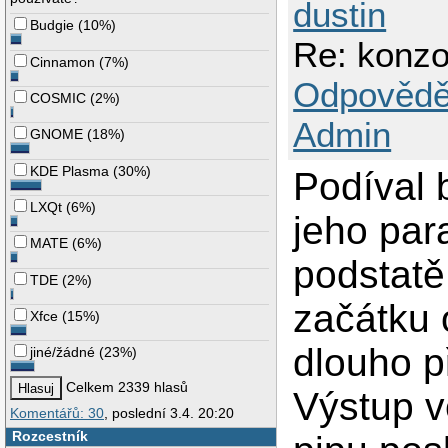
dustin
Budgie
(
10%
)
Re: konzo
Cinnamon
(
7%
)
Odpovědě
COSMIC
(
2%
)
Admin
GNOME
(
18%
)
KDE Plasma
(
30%
)
Podíval 
LXQt
(
6%
)
jeho par
MATE
(
6%
)
podstatě 
TDE
(
2%
)
začátku 
Xfce
(
15%
)
dlouho p
jiné/žádné
(
23%
)
Celkem 2339 hlasů
Výstup v
Komentářů: 30
, poslední 3.4. 20:20
Rozcestník