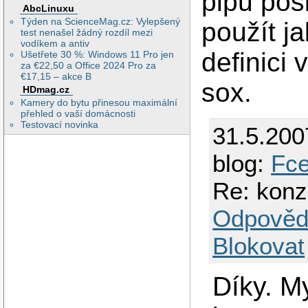
pipu pos
AbcLinuxu
Týden na ScienceMag.cz: Vylepšený
použít ja
test nenašel žádný rozdíl mezi
vodíkem a antiv
definici
Ušetřete 30 %: Windows 11 Pro jen
za €22,50 a Office 2024 Pro za
€17,15 – akce B
sox.
HDmag.cz
Kamery do bytu přinesou maximální
přehled o vaší domácnosti
Testovací novinka
31.5.200
blog:
Fce
Re: konz
Odpověd
Blokovat
Díky. My