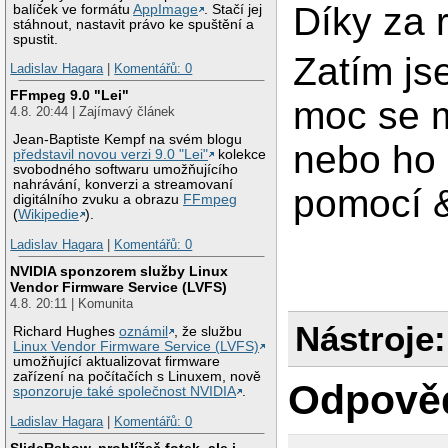
Díky za 
balíček ve formátu
AppImage
. Stačí jej
stáhnout, nastavit právo ke spuštění a
spustit.
Zatím js
Ladislav Hagara
|
Komentářů: 0
FFmpeg 9.0 "Lei"
moc se m
4.8. 20:44 | Zajímavý článek
Jean-Baptiste Kempf na svém blogu
nebo ho 
představil novou verzi 9.0 "Lei"
kolekce
svobodného softwaru umožňujícího
nahrávání, konverzi a streamovaní
pomocí 
digitálního zvuku a obrazu
FFmpeg
(
Wikipedie
).
Ladislav Hagara
|
Komentářů: 0
NVIDIA sponzorem služby Linux
Vendor Firmware Service (LVFS)
4.8. 20:11 | Komunita
Nástroje:
Richard Hughes
oznámil
, že službu
Linux Vendor Firmware Service (LVFS)
umožňující aktualizovat firmware
zařízení na počítačích s Linuxem, nově
Odpově
sponzoruje také společnost NVIDIA
.
Ladislav Hagara
|
Komentářů: 0
SlideRshow, prohlížeč fotek, ale i