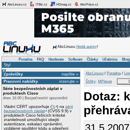
AbcLinuxu.cz
ITBiz.cz
HDmag.cz
AbcPráce.cz
AbcLinuxu
hledá autory
!
Poradna
FAQ
Hardware
Software
Články
Učebnice
Blog
Styl
×
AbcLinuxu
:/
Poradna
/
Lin
Zprávičky
napište »
Pracovní nabídky
inzerujte »
Štítky
:
MPlayer
Série bezpečnostních záplat v
Dotaz: 
produktech Cisco
dnes 16:00 | Bezpečnostní upozornění
přehráv
Vládní CERT upozorňuje (
𝕏
) na
sérii
bezpečnostních záplat
(CVSS 9.9) v
produktech Cisco řešících kritické
zranitelnosti umožňující obejití
autentizace, eskalaci oprávnění,
31.5.200
vzdálené spuštění kódu a odepření