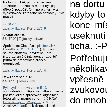
na dortu
hodnotou DSA, je toto označení
„rozhodně možné“ a mohlo by „přijít
dříve či později“. On-line platformy a
kdyby to
vyhledávače zařazené na seznamy DSA
musejí
konci mí
…
více »
Ladislav Hagara
|
Komentářů: 9
useknutí
Cloudflare OS
5.8. 17:00 | Zajímavý software
ticha. :-
Společnost Cloudflare
představila
Cloudflare OS
(
GitHub
), tj. open
source platformu navrženou pro
Potřebuj
integraci umělé inteligence (agentů)
přímo do pracovních procesů
organizací.
několika
Ladislav Hagara
|
Komentářů: 0
vpřesně 
RawTherapee 5.13
5.8. 12:44 | Nová verze
zvukovou
Byla vydána nová verze 5.13
svobodného multiplatformního softwaru
pro konverzi a zpracování digitálních
do mnoha
fotografií primárně ve formátů RAW
RawTherapee
(
Wikipedie
). Vedle
zdrojových kódů je k dispozici také