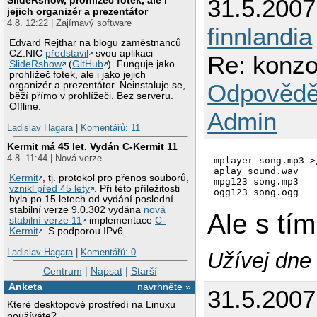
31.5.200
jejich organizér a prezentátor
4.8. 12:22 | Zajímavý software
finnlandia
Edvard Rejthar na blogu zaměstnanců
CZ.NIC
představil
svou aplikaci
Re: konzo
SlideRshow
(
GitHub
). Funguje jako
prohlížeč fotek, ale i jako jejich
Odpovědě
organizér a prezentátor. Neinstaluje se,
běží přímo v prohlížeči. Bez serveru.
Offline.
Admin
Ladislav Hagara
|
Komentářů: 11
Kermit má 45 let. Vydán C-Kermit 11
4.8. 11:44 | Nová verze
mplayer song.mp3 >
aplay sound.wav

Kermit
, tj. protokol pro přenos souborů,
mpg123 song.mp3

vznikl před 45 lety
. Při této příležitosti
ogg123 song.ogg
byla po 15 letech od vydání poslední
stabilní verze 9.0.302 vydána
nová
Ale s tí
stabilní verze 11
implementace
C-
Kermit
. S podporou IPv6.
Ladislav Hagara
|
Komentářů: 0
Užívej dne 
Centrum
|
Napsat
|
Starší
Anketa
navrhněte »
31.5.200
Které desktopové prostředí na Linuxu
používáte?