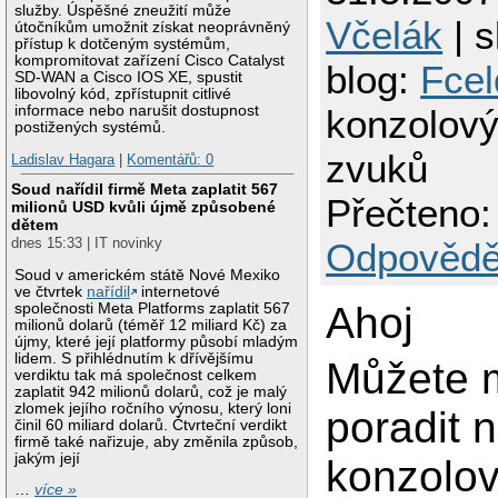
služby. Úspěšné zneužití může
Včelák
| s
útočníkům umožnit získat neoprávněný
přístup k dotčeným systémům,
kompromitovat zařízení Cisco Catalyst
blog:
Fcel
SD-WAN a Cisco IOS XE, spustit
libovolný kód, zpřístupnit citlivé
informace nebo narušit dostupnost
konzolový
postižených systémů.
zvuků
Ladislav Hagara
|
Komentářů: 0
Soud nařídil firmě Meta zaplatit 567
Přečteno:
milionů USD kvůli újmě způsobené
dětem
dnes 15:33 | IT novinky
Odpovědě
Soud v americkém státě Nové Mexiko
ve čtvrtek
nařídil
internetové
Ahoj
společnosti Meta Platforms zaplatit 567
milionů dolarů (téměř 12 miliard Kč) za
újmy, které její platformy působí mladým
lidem. S přihlédnutím k dřívějšímu
Můžete 
verdiktu tak má společnost celkem
zaplatit 942 milionů dolarů, což je malý
zlomek jejího ročního výnosu, který loni
poradit 
činil 60 miliard dolarů. Čtvrteční verdikt
firmě také nařizuje, aby změnila způsob,
jakým její
konzolo
…
více »