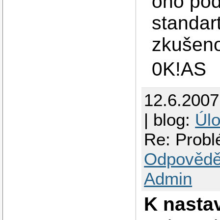
ono pod
standar
zkušen
0K!AS
12.6.200
| blog:
Úl
Re: Probl
Odpovědě
Admin
K nastav