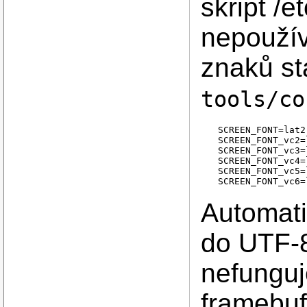
skript /e
nepoužív
znaků st
tools/co
  SCREEN_FONT=lat2
  SCREEN_FONT_vc2=
  SCREEN_FONT_vc3=
  SCREEN_FONT_vc4=
  SCREEN_FONT_vc5=
Automati
do UTF-
nefunguj
framebuf