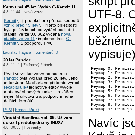
skript p
Kermit má 45 let. Vydán C-Kermit 11
UTF-8. O
4.8. 11:44 | Nová verze
Kermit
, tj. protokol pro přenos souborů,
explicit
vznikl před 45 lety
. Při této příležitosti
byla po 15 letech od vydání poslední
stabilní verze 9.0.302 vydána
nová
běžnému 
stabilní verze 11
implementace
C-
Kermit
. S podporou IPv6.
vypisuje)
Ladislav Hagara
|
Komentářů: 0
20 let Pandoc
4.8. 11:11 | Zajímavý článek
Keymap 0: Permissi
Keymap 1: Permissi
První verze konverzního nástroje
Keymap 2: Permissi
Pandoc
byla vydána před 20 lety. Jeho
Keymap 3: Permissi
autor John MacFarlane při tomto výročí
Keymap 4: Permissi
rekapituluje
jednotlivé etapy vývoje
Keymap 5: Permissi
a přidávání nových funkcí – rozšíření
Keymap 6: Permissi
nejen Markdownu a podporu mnoha
Keymap 7: Permissi
dalších formátů.
Keymap 8: Permissi
Keymap 9: Permissi
|🇵🇸
|
Komentářů: 0
Keymap 10: Permiss
Virtuální Bastlírna vol. 65: Už vám
Keymap 11: Permiss
Navíc js
dorazil předobjednaný INDX?
Keymap 12: Permiss
Keymap 13: Permiss
4.8. 00:55 | Pozvánky
Keymap 14: Permiss