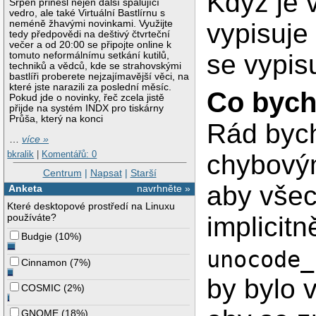
Když je 
Keymap 15: Permiss
Srpen přinesl nejen další spalující
KDSKBENT: Operatio
vedro, ale také Virtuální Bastlírnu s
vypisuj
loadkeys: could no
neméně žhavými novinkami. Využijte
tedy předpovědi na deštivý čtvrteční
večer a od 20:00 se připojte online k
se vypis
tomuto neformálnímu setkání kutilů,
techniků a vědců, kde se strahovskými
bastlíři proberete nejzajímavější věci, na
které jste narazili za poslední měsíc.
Co bych
Pokud jde o novinky, řeč zcela jistě
přijde na systém INDX pro tiskárny
Průša, který na konci
Rád bych
…
více »
bkralik
|
Komentářů: 0
chybovým
Centrum
|
Napsat
|
Starší
aby všec
Anketa
navrhněte »
Které desktopové prostředí na Linuxu
implicitn
používáte?
Budgie
(
10%
)
unocode_
Cinnamon
(
7%
)
by bylo 
COSMIC
(
2%
)
GNOME
(
18%
)