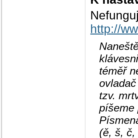
Nefunguj
http://w
Naneště
klávesn
téměř n
ovladač
tzv. mr
píšeme p
Písmena
(ě, š, č,