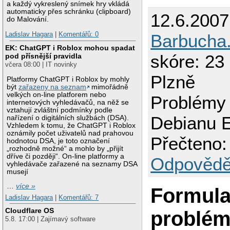
a každý vykreslený snímek hry vkládá
automaticky přes schránku (clipboard)
12.6.2007
do Malování.
Ladislav Hagara
|
Komentářů: 0
Barbucha
EK: ChatGPT i Roblox mohou spadat
skóre: 23 
pod přísnější pravidla
včera 08:00 | IT novinky
Plzně
Platformy ChatGPT i Roblox by mohly
být
zařazeny na seznam
mimořádně
velkých on-line platforem nebo
Problémy
internetových vyhledávačů, na něž se
vztahují zvláštní podmínky podle
Debianu 
nařízení o digitálních službách (DSA).
Vzhledem k tomu, že ChatGPT i Roblox
oznámily počet uživatelů nad prahovou
Přečteno:
hodnotou DSA, je toto označení
„rozhodně možné“ a mohlo by „přijít
dříve či později“. On-line platformy a
Odpovědě
vyhledávače zařazené na seznamy DSA
musejí
…
více »
Formul
Ladislav Hagara
|
Komentářů: 7
Cloudflare OS
problé
5.8. 17:00 | Zajímavý software