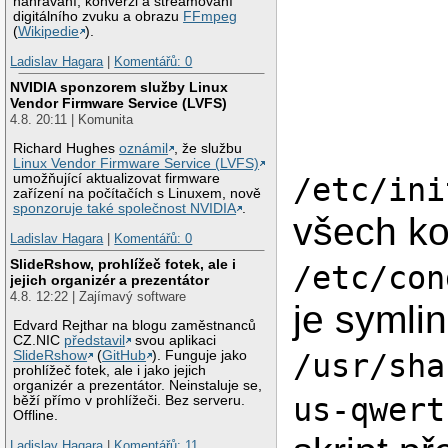
nahrávání, konverzi a streamovaní
digitálního zvuku a obrazu
FFmpeg
(
Wikipedie
).
Ladislav Hagara
|
Komentářů: 0
NVIDIA sponzorem služby Linux
Vendor Firmware Service (LVFS)
4.8. 20:11 | Komunita
Richard Hughes
oznámil
, že službu
Linux Vendor Firmware Service (LVFS)
umožňující aktualizovat firmware
/etc/ini
zařízení na počítačích s Linuxem, nově
sponzoruje také společnost NVIDIA
.
všech ko
Ladislav Hagara
|
Komentářů: 0
SlideRshow, prohlížeč fotek, ale i
/etc/con
jejich organizér a prezentátor
4.8. 12:22 | Zajímavý software
je symli
Edvard Rejthar na blogu zaměstnanců
CZ.NIC
představil
svou aplikaci
/usr/sha
SlideRshow
(
GitHub
). Funguje jako
prohlížeč fotek, ale i jako jejich
organizér a prezentátor. Neinstaluje se,
us-qwert
běží přímo v prohlížeči. Bez serveru.
Offline.
Ladislav Hagara
|
Komentářů: 11