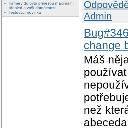
Odpovědě
Kamery do bytu přinesou maximální
přehled o vaší domácnosti
Testovací novinka
Admin
Bug#346
change b
Máš něja
používat
nepoužív
potřebuj
než kter
abeceda?