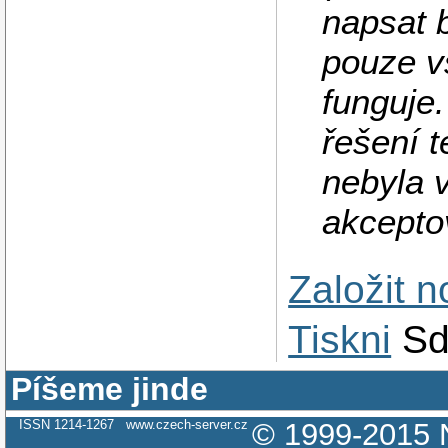
napsat 
pouze v
funguje.
řešení t
nebyla v
akcepto
Založit 
Tiskni
Sd
Píšeme jinde
ISSN 1214-1267
www.czech-server.cz
© 1999-2015