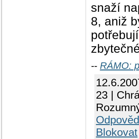
snaží na
8, aniž b
potřebují
zbytečné
--
RÁMO: p
12.6.200
23 | Chr
Rozumný
Odpověd
Blokovat