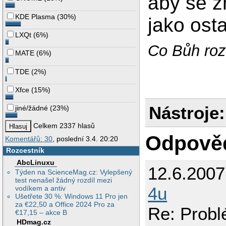
aby se 
KDE Plasma
(
30%
)
jako ost
LXQt
(
6%
)
Co Bůh rozb
MATE
(
6%
)
TDE
(
2%
)
Xfce
(
15%
)
Nástroje:
jiné/žádné
(
23%
)
Celkem 2337 hlasů
Odpově
Komentářů: 30
, poslední 3.4. 20:20
Rozcestník
AbcLinuxu
12.6.200
Týden na ScienceMag.cz: Vylepšený
test nenašel žádný rozdíl mezi
4u
vodíkem a antiv
Ušetřete 30 %: Windows 11 Pro jen
za €22,50 a Office 2024 Pro za
Re: Probl
€17,15 – akce B
HDmag.cz