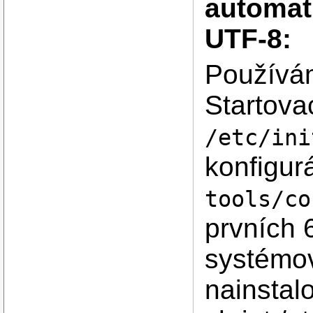
automat
UTF-8:
Používá
Startovac
/etc/ini
konfigu
tools/co
prvních 
systémov
nainstal