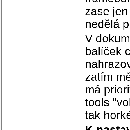
zase jen
nedělá p
V dokume
balíček c
nahrazov
zatím mě
má priori
tools "vo
tak hork
K nasta