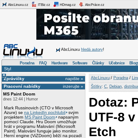
AbcLinuxu.cz
ITBiz.cz
HDmag.cz
AbcPráce.cz
AbcLinuxu
hledá autory
!
Poradna
FAQ
Hardware
Software
Články
Učebnice
Blog
Styl
×
AbcLinuxu
:/
Poradna
/
Lin
Zprávičky
napište »
Pracovní nabídky
inzerujte »
Štítky
:
C
,
Debian
,
distribu
MS Paint Doom
Dotaz: 
dnes 12:44 | Humor
Mark Russinovich (CTO v Microsoft
UTF-8 v
Azure) se
na LinkedIn pochlubil
svým
projektem
MS Paint Doom
napsaným
pomocí Claude. Hru Doom umožňuje
hrát v programu Malování (Microsoft
Etch
Paint). Malování funguje jako monitor.
Herní engine (ViZDoom) běží na pozadí