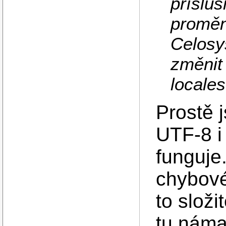
příslu
proměn
Celosy
změnit
locales
Prostě 
UTF-8 i
funguje.
chybové
to složi
tu náma