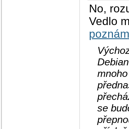
No, roz
Vedlo m
poznámk
Výchoz
Debian
mnoho a
předna
přecház
se bud
přepno