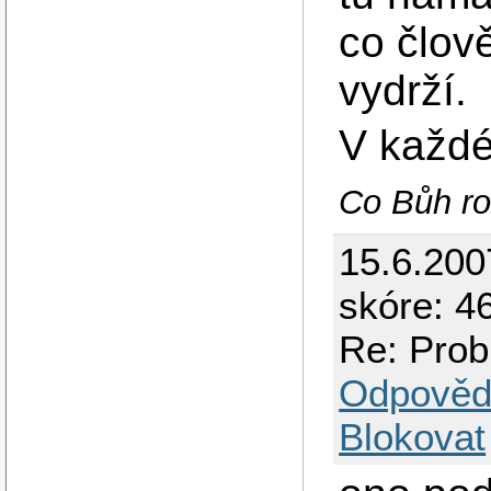
co člov
vydrží.
V každé
Co Bůh ro
15.6.200
skóre: 46
Re: Prob
Odpověd
Blokovat