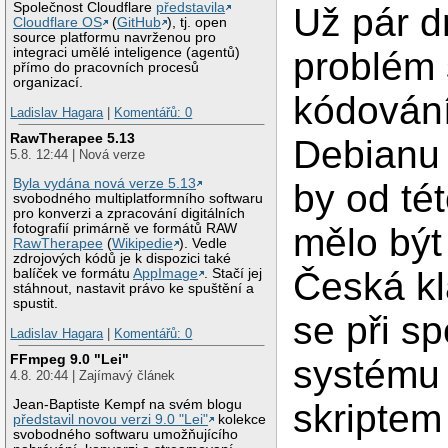
Společnost Cloudflare
představila
Už pár d
Cloudflare OS
(
GitHub
), tj. open
source platformu navrženou pro
integraci umělé inteligence (agentů)
problém 
přímo do pracovních procesů
organizací.
kódován
Ladislav Hagara
|
Komentářů: 0
RawTherapee 5.13
Debianu 
5.8. 12:44 | Nová verze
Byla vydána nová verze 5.13
by od té
svobodného multiplatformního softwaru
pro konverzi a zpracování digitálních
fotografií primárně ve formátů RAW
mělo být
RawTherapee
(
Wikipedie
). Vedle
zdrojových kódů je k dispozici také
Česká kl
balíček ve formátu
AppImage
. Stačí jej
stáhnout, nastavit právo ke spuštění a
spustit.
se při s
Ladislav Hagara
|
Komentářů: 0
FFmpeg 9.0 "Lei"
systému
4.8. 20:44 | Zajímavý článek
Jean-Baptiste Kempf na svém blogu
skriptem
představil novou verzi 9.0 "Lei"
kolekce
svobodného softwaru umožňujícího