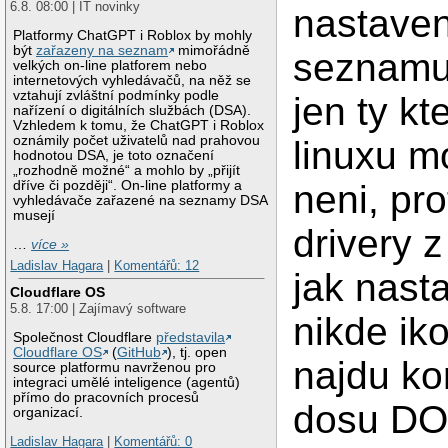
6.8. 08:00 | IT novinky
nastaven
Platformy ChatGPT i Roblox by mohly
být
zařazeny na seznam
mimořádně
seznamu 
velkých on-line platforem nebo
internetových vyhledávačů, na něž se
vztahují zvláštní podmínky podle
jen ty kt
nařízení o digitálních službách (DSA).
Vzhledem k tomu, že ChatGPT i Roblox
oznámily počet uživatelů nad prahovou
linuxu m
hodnotou DSA, je toto označení
„rozhodně možné“ a mohlo by „přijít
neni, pro
dříve či později“. On-line platformy a
vyhledávače zařazené na seznamy DSA
musejí
drivery 
…
více »
Ladislav Hagara
|
Komentářů: 12
jak nast
Cloudflare OS
5.8. 17:00 | Zajímavý software
nikde ik
Společnost Cloudflare
představila
Cloudflare OS
(
GitHub
), tj. open
najdu ko
source platformu navrženou pro
integraci umělé inteligence (agentů)
přímo do pracovních procesů
dosu DO
organizací.
Ladislav Hagara
|
Komentářů: 0