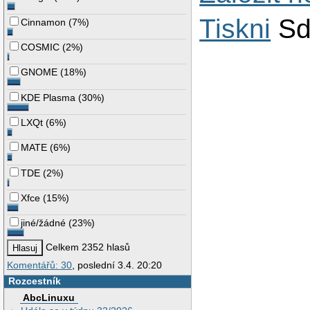
Tiskni
Sd
Cinnamon
(
7%
)
COSMIC
(
2%
)
GNOME
(
18%
)
KDE Plasma
(
30%
)
LXQt
(
6%
)
MATE
(
6%
)
TDE
(
2%
)
Xfce
(
15%
)
jiné/žádné
(
23%
)
Celkem 2352 hlasů
Komentářů: 30
, poslední 3.4. 20:20
Rozcestník
AbcLinuxu