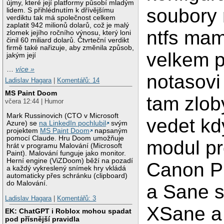
újmy, které její platformy působí mladým
soubory 
lidem. S přihlédnutím k dřívějšímu
verdiktu tak má společnost celkem
zaplatit 942 milionů dolarů, což je malý
ntfs mam
zlomek jejího ročního výnosu, který loni
činil 60 miliard dolarů. Čtvrteční verdikt
firmě také nařizuje, aby změnila způsob,
velkem p
jakým její
…
více »
notasovi
Ladislav Hagara
|
Komentářů: 14
MS Paint Doom
tam zlob
včera 12:44 | Humor
Mark Russinovich (CTO v Microsoft
vedet k
Azure) se
na LinkedIn pochlubil
svým
projektem
MS Paint Doom
napsaným
pomocí Claude. Hru Doom umožňuje
modul pr
hrát v programu Malování (Microsoft
Paint). Malování funguje jako monitor.
Herní engine (ViZDoom) běží na pozadí
Canon P
a každý vykreslený snímek hry vkládá
automaticky přes schránku (clipboard)
do Malování.
a Sane s
Ladislav Hagara
|
Komentářů: 3
XSane a
EK: ChatGPT i Roblox mohou spadat
pod přísnější pravidla