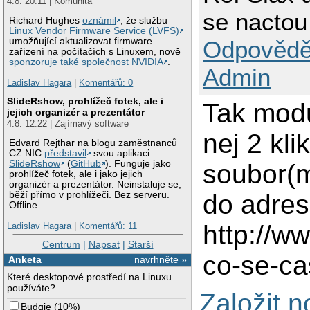
4.8. 20:11 | Komunita
se nactou
Richard Hughes
oznámil
, že službu
Linux Vendor Firmware Service (LVFS)
Odpovědě
umožňující aktualizovat firmware
zařízení na počítačích s Linuxem, nově
sponzoruje také společnost NVIDIA
.
Admin
Ladislav Hagara
|
Komentářů: 0
SlideRshow, prohlížeč fotek, ale i
Tak modu
jejich organizér a prezentátor
4.8. 12:22 | Zajímavý software
nej 2 kl
Edvard Rejthar na blogu zaměstnanců
CZ.NIC
představil
svou aplikaci
SlideRshow
(
GitHub
). Funguje jako
soubor(m
prohlížeč fotek, ale i jako jejich
organizér a prezentátor. Neinstaluje se,
do adres
běží přímo v prohlížeči. Bez serveru.
Offline.
http://w
Ladislav Hagara
|
Komentářů: 11
Centrum
|
Napsat
|
Starší
co-se-ca
Anketa
navrhněte »
Které desktopové prostředí na Linuxu
používáte?
Založit 
Budgie
(
10%
)