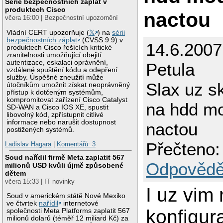
Série bezpečnostních záplat v
produktech Cisco
nactou
včera 16:00 | Bezpečnostní upozornění
Vládní CERT upozorňuje (
𝕏
) na
sérii
bezpečnostních záplat
(CVSS 9.9) v
14.6.2007
produktech Cisco řešících kritické
zranitelnosti umožňující obejití
autentizace, eskalaci oprávnění,
Petula
vzdálené spuštění kódu a odepření
služby. Úspěšné zneužití může
Slax uz s
útočníkům umožnit získat neoprávněný
přístup k dotčeným systémům,
kompromitovat zařízení Cisco Catalyst
na hdd mo
SD-WAN a Cisco IOS XE, spustit
libovolný kód, zpřístupnit citlivé
informace nebo narušit dostupnost
nactou
postižených systémů.
Přečteno:
Ladislav Hagara
|
Komentářů: 3
Soud nařídil firmě Meta zaplatit 567
Odpovědě
milionů USD kvůli újmě způsobené
dětem
včera 15:33 | IT novinky
I uz vim 
Soud v americkém státě Nové Mexiko
ve čtvrtek
nařídil
internetové
konfigura
společnosti Meta Platforms zaplatit 567
milionů dolarů (téměř 12 miliard Kč) za