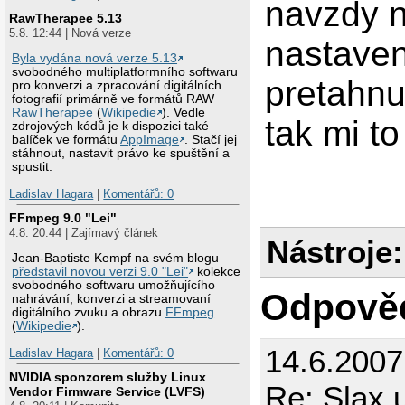
navzdy n
RawTherapee 5.13
5.8. 12:44 | Nová verze
nastaven
Byla vydána nová verze 5.13
svobodného multiplatformního softwaru
pretahnu
pro konverzi a zpracování digitálních
fotografií primárně ve formátů RAW
RawTherapee
(
Wikipedie
). Vedle
tak mi t
zdrojových kódů je k dispozici také
balíček ve formátu
AppImage
. Stačí jej
stáhnout, nastavit právo ke spuštění a
spustit.
Ladislav Hagara
|
Komentářů: 0
FFmpeg 9.0 "Lei"
4.8. 20:44 | Zajímavý článek
Nástroje:
Jean-Baptiste Kempf na svém blogu
představil novou verzi 9.0 "Lei"
kolekce
svobodného softwaru umožňujícího
Odpově
nahrávání, konverzi a streamovaní
digitálního zvuku a obrazu
FFmpeg
(
Wikipedie
).
14.6.2007
Ladislav Hagara
|
Komentářů: 0
NVIDIA sponzorem služby Linux
Re: Slax 
Vendor Firmware Service (LVFS)