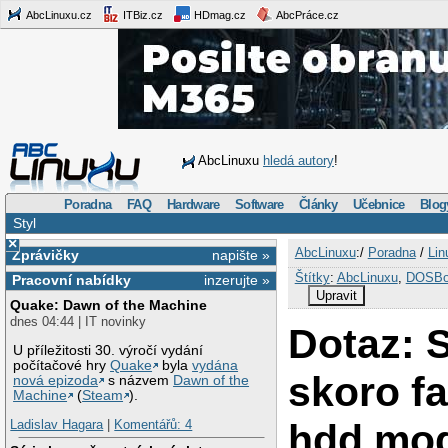
AbcLinuxu.cz
ITBiz.cz
HDmag.cz
AbcPráce.cz
AbcLinuxu
hledá autory
!
Poradna
FAQ
Hardware
Software
Články
Učebnice
Blog
Styl
×
AbcLinuxu
:/
Poradna
/
Lin
Zprávičky
napište »
Štítky
:
AbcLinuxu
,
DOSB
Pracovní nabídky
inzerujte »
Upravit
Quake: Dawn of the Machine
dnes 04:44 | IT novinky
Dotaz: S
U příležitosti 30. výročí vydání
počítačové hry
Quake
byla
vydána
skoro fa
nová epizoda
s názvem
Dawn of the
Machine
(
Steam
).
hdd mod
Ladislav Hagara
|
Komentářů: 4