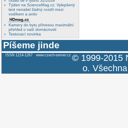
Událo se v týdnu 32/2026
Týden na ScienceMag.cz: Vylepšený
test nenašel žádný rozdíl mezi
vodíkem a antiv
HDmag.cz
Kamery do bytu přinesou maximální
přehled o vaší domácnosti
Testovací novinka
Píšeme jinde
ISSN 1214-1267
www.czech-server.cz
© 1999-2015
o.
Všechna 