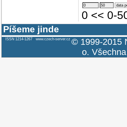
0 << 0-
Píšeme jinde
ISSN 1214-1267
www.czech-server.cz
© 1999-2015
o.
Všechna 