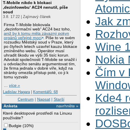
T-Mobile nikdo k blokaci
Atomic
‚dezinfowebu‘ AC24 nenutil, píše
soud
3.8. 17:22 | Zajímavý článek
Jak zm
Firma T-Mobile blokovala
„dezinformační web“ AC24 bez toho,
Rozhov
aniž by k tomu měla závazný pokyn
orgánů veřejné moci
. Píše to ve svém
rozsudku Městský soud v Praze, který
Wine 1
po čtyřech letech uzavřel kauzu blokace
zmíněného webu. Operátor musí
uhradit škodu ve výši 35 tisíc korun.
Nokia 
Advokát společnosti T-Mobile se snažil i
u odvolacího senátu argumentovat tím,
Čím v 
že firma jednala v dobré víře, když na
stránky omezila přístup poté, co ji k
tomu vyzvalo
Window
…
více »
Ladislav Hagara
|
Komentářů: 68
Kde4 r
Centrum
|
Napsat
|
Starší
Anketa
navrhněte »
rozlis
Které desktopové prostředí na Linuxu
používáte?
DOSBox
Budgie
(
10%
)