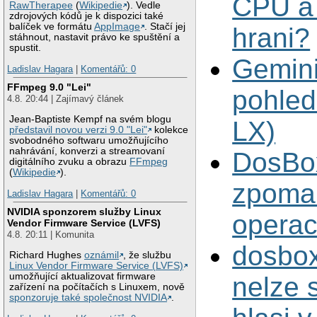
CPU a
RawTherapee
(
Wikipedie
). Vedle
zdrojových kódů je k dispozici také
balíček ve formátu
AppImage
. Stačí jej
hrani?
stáhnout, nastavit právo ke spuštění a
spustit.
Gemini
Ladislav Hagara
|
Komentářů: 0
FFmpeg 9.0 "Lei"
pohle
4.8. 20:44 | Zajímavý článek
Jean-Baptiste Kempf na svém blogu
LX)
představil novou verzi 9.0 "Lei"
kolekce
svobodného softwaru umožňujícího
nahrávání, konverzi a streamovaní
DosBo
digitálního zvuku a obrazu
FFmpeg
(
Wikipedie
).
zpomal
Ladislav Hagara
|
Komentářů: 0
NVIDIA sponzorem služby Linux
operac
Vendor Firmware Service (LVFS)
4.8. 20:11 | Komunita
dosbo
Richard Hughes
oznámil
, že službu
Linux Vendor Firmware Service (LVFS)
umožňující aktualizovat firmware
nelze s
zařízení na počítačích s Linuxem, nově
sponzoruje také společnost NVIDIA
.