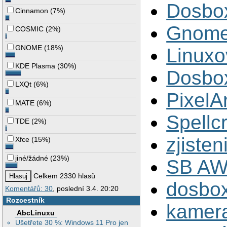
Dosbox
Cinnamon
(
7%
)
Gnome
COSMIC
(
2%
)
GNOME
(
18%
)
Linuxo
KDE Plasma
(
30%
)
Dosbox
LXQt
(
6%
)
PixelAr
MATE
(
6%
)
Spellc
TDE
(
2%
)
zjiste
Xfce
(
15%
)
jiné/žádné
(
23%
)
SB AW
Celkem 2330 hlasů
dosbox
Komentářů: 30
, poslední 3.4. 20:20
Rozcestník
kamera
AbcLinuxu
Ušetřete 30 %: Windows 11 Pro jen