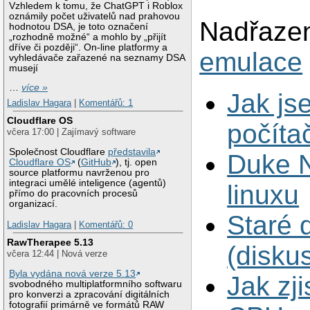
Vzhledem k tomu, že ChatGPT i Roblox
oznámily počet uživatelů nad prahovou
Nadřazen
hodnotou DSA, je toto označení
„rozhodně možné“ a mohlo by „přijít
dříve či později“. On-line platformy a
emulace
vyhledávače zařazené na seznamy DSA
musejí
…
více »
Jak js
Ladislav Hagara
|
Komentářů: 1
Cloudflare OS
počíta
včera 17:00 | Zajímavý software
Společnost Cloudflare
představila
Duke 
Cloudflare OS
(
GitHub
), tj. open
source platformu navrženou pro
integraci umělé inteligence (agentů)
linuxu
přímo do pracovních procesů
organizací.
Staré 
Ladislav Hagara
|
Komentářů: 0
RawTherapee 5.13
(disku
včera 12:44 | Nová verze
Byla vydána nová verze 5.13
Jak zji
svobodného multiplatformního softwaru
pro konverzi a zpracování digitálních
fotografií primárně ve formátů RAW