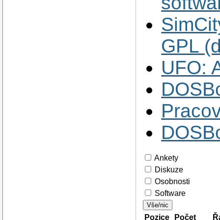
softwa
SimCit
GPL (d
UFO: A
DOSBox
Pracov
DOSBo
Ankety
Diskuze
Osobnosti
Software
Vše/nic
Pozice
Počet
Ř