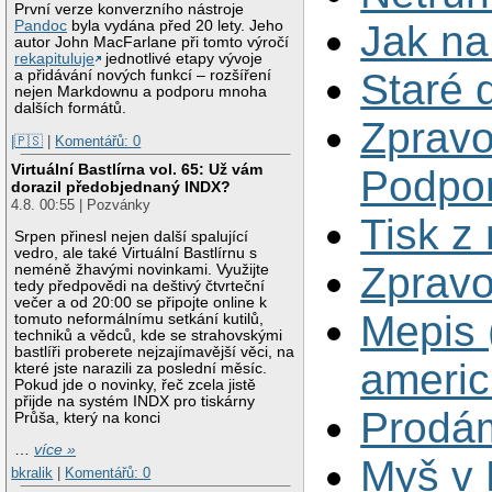
První verze konverzního nástroje
Jak n
Pandoc
byla vydána před 20 lety. Jeho
autor John MacFarlane při tomto výročí
rekapituluje
jednotlivé etapy vývoje
Staré 
a přidávání nových funkcí – rozšíření
nejen Markdownu a podporu mnoha
dalších formátů.
Zpravo
|🇵🇸
|
Komentářů: 0
Virtuální Bastlírna vol. 65: Už vám
Podpo
dorazil předobjednaný INDX?
4.8. 00:55 | Pozvánky
Tisk z
Srpen přinesl nejen další spalující
vedro, ale také Virtuální Bastlírnu s
Zpravo
neméně žhavými novinkami. Využijte
tedy předpovědi na deštivý čtvrteční
večer a od 20:00 se připojte online k
Mepis 
tomuto neformálnímu setkání kutilů,
techniků a vědců, kde se strahovskými
bastlíři proberete nejzajímavější věci, na
ameri
které jste narazili za poslední měsíc.
Pokud jde o novinky, řeč zcela jistě
přijde na systém INDX pro tiskárny
Prodám
Průša, který na konci
…
více »
Myš v
bkralik
|
Komentářů: 0