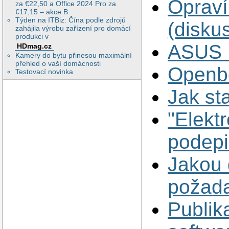
Opraví
za €22,50 a Office 2024 Pro za
€17,15 – akce B
Týden na ITBiz: Čína podle zdrojů
(disku
zahájila výrobu zařízení pro domácí
produkci v
ASUS 
HDmag.cz
Kamery do bytu přinesou maximální
přehled o vaší domácnosti
Openbo
Testovací novinka
Jak st
"Elekt
podepi
Jakou d
požada
Publik