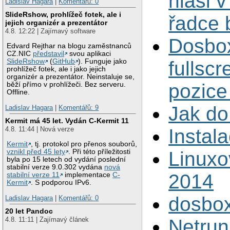
hlasi 
Ladislav Hagara
|
Komentářů: 0
SlideRshow, prohlížeč fotek, ale i
řadce 
jejich organizér a prezentátor
4.8. 12:22 | Zajímavý software
Dosbo
Edvard Rejthar na blogu zaměstnanců
CZ.NIC
představil
svou aplikaci
fullscr
SlideRshow
(
GitHub
). Funguje jako
prohlížeč fotek, ale i jako jejich
organizér a prezentátor. Neinstaluje se,
pozice
běží přímo v prohlížeči. Bez serveru.
Offline.
Jak d
Ladislav Hagara
|
Komentářů: 9
Kermit má 45 let. Vydán C-Kermit 11
Instal
4.8. 11:44 | Nová verze
Kermit
, tj. protokol pro přenos souborů,
Linuxo
vznikl před 45 lety
. Při této příležitosti
byla po 15 letech od vydání poslední
stabilní verze 9.0.302 vydána
nová
2014
stabilní verze 11
implementace
C-
Kermit
. S podporou IPv6.
dosbox
Ladislav Hagara
|
Komentářů: 0
20 let Pandoc
Netrun
4.8. 11:11 | Zajímavý článek