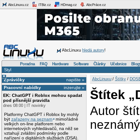
AbcLinuxu.cz
ITBiz.cz
HDmag.cz
AbcPráce.cz
AbcLinuxu
hledá autory
!
Poradna
FAQ
Hardware
Software
Články
Učebnice
Blog
Styl
×
AbcLinuxu
:/
Štítky
/
DOS
Zprávičky
napište »
Pracovní nabídky
inzerujte »
Štítek 
EK: ChatGPT i Roblox mohou spadat
pod přísnější pravidla
dnes 08:00 | IT novinky
Autor ští
Platformy ChatGPT i Roblox by mohly
být
zařazeny na seznam
mimořádně
neznám
velkých on-line platforem nebo
internetových vyhledávačů, na něž se
vztahují zvláštní podmínky podle
nařízení o digitálních službách (DSA).