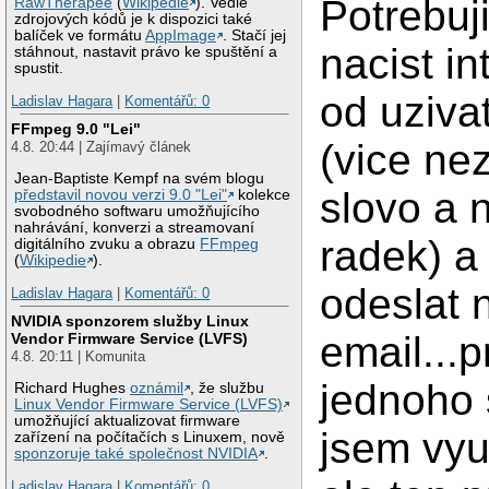
Potrebuji
RawTherapee
(
Wikipedie
). Vedle
zdrojových kódů je k dispozici také
balíček ve formátu
AppImage
. Stačí jej
nacist in
stáhnout, nastavit právo ke spuštění a
spustit.
od uzivat
Ladislav Hagara
|
Komentářů: 0
FFmpeg 9.0 "Lei"
(vice ne
4.8. 20:44 | Zajímavý článek
Jean-Baptiste Kempf na svém blogu
slovo a 
představil novou verzi 9.0 "Lei"
kolekce
svobodného softwaru umožňujícího
nahrávání, konverzi a streamovaní
radek) a
digitálního zvuku a obrazu
FFmpeg
(
Wikipedie
).
odeslat 
Ladislav Hagara
|
Komentářů: 0
NVIDIA sponzorem služby Linux
email...p
Vendor Firmware Service (LVFS)
4.8. 20:11 | Komunita
jednoho 
Richard Hughes
oznámil
, že službu
Linux Vendor Firmware Service (LVFS)
umožňující aktualizovat firmware
jsem vyu
zařízení na počítačích s Linuxem, nově
sponzoruje také společnost NVIDIA
.
Ladislav Hagara
|
Komentářů: 0