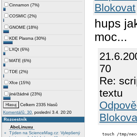
Blokovat
Cinnamon
(
7%
)
COSMIC
(
2%
)
hups jak
GNOME
(
18%
)
moc...
KDE Plasma
(
30%
)
LXQt
(
6%
)
21.6.20
MATE
(
6%
)
70
TDE
(
2%
)
Re: scri
Xfce
(
15%
)
textu
jiné/žádné
(
23%
)
Odpově
Celkem 2335 hlasů
Komentářů: 30
, poslední 3.4. 20:20
Blokova
Rozcestník
AbcLinuxu
Týden na ScienceMag.cz: Vylepšený
touch /tmp/neco