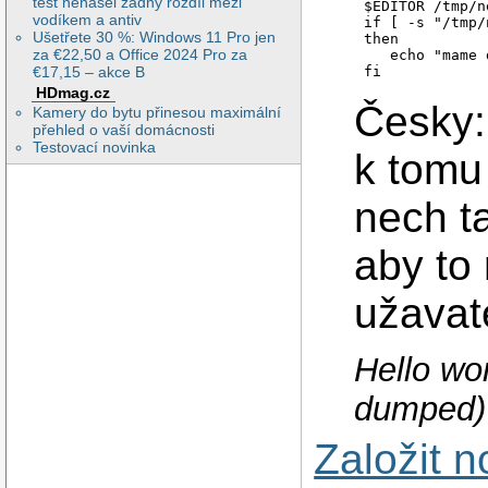
test nenašel žádný rozdíl mezi
$EDITOR /tmp/ne
vodíkem a antiv
if [ -s "/tmp/
Ušetřete 30 %: Windows 11 Pro jen
then

za €22,50 a Office 2024 Pro za
   echo "mame 
€17,15 – akce B
fi
HDmag.cz
Česky:
Kamery do bytu přinesou maximální
přehled o vaší domácnosti
Testovací novinka
k tomu 
nech t
aby to
užavat
Hello wo
dumped)
Založit 