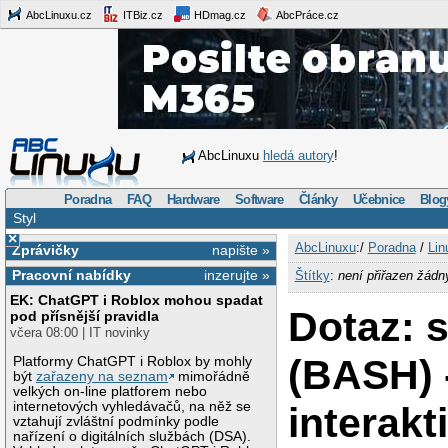
AbcLinuxu.cz
ITBiz.cz
HDmag.cz
AbcPráce.cz
AbcLinuxu
hledá autory
!
Poradna
FAQ
Hardware
Software
Články
Učebnice
Blog
Styl
×
AbcLinuxu
:/
Poradna
/
Lin
Zprávičky
napište »
Pracovní nabídky
inzerujte »
Štítky
:
není přiřazen žádn
EK: ChatGPT i Roblox mohou spadat
Dotaz: s
pod přísnější pravidla
včera 08:00 | IT novinky
(BASH) 
Platformy ChatGPT i Roblox by mohly
být
zařazeny na seznam
mimořádně
velkých on-line platforem nebo
internetových vyhledávačů, na něž se
interakt
vztahují zvláštní podmínky podle
nařízení o digitálních službách (DSA).