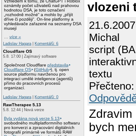
Vzhledem k tomu, že ChatGPT i Roblox
vlozeni 
oznámily počet uživatelů nad prahovou
hodnotou DSA, je toto označení
„rozhodně možné“ a mohlo by „přijít
dříve či později“. On-line platformy a
21.6.2007
vyhledávače zařazené na seznamy DSA
musejí
Michal
…
více »
Ladislav Hagara
|
Komentářů: 6
script (B
Cloudflare OS
5.8. 17:00 | Zajímavý software
interaktiv
Společnost Cloudflare
představila
Cloudflare OS
(
GitHub
), tj. open
textu
source platformu navrženou pro
integraci umělé inteligence (agentů)
Přečteno:
přímo do pracovních procesů
organizací.
Odpovědě
Ladislav Hagara
|
Komentářů: 0
RawTherapee 5.13
Zdravim 
5.8. 12:44 | Nová verze
Byla vydána nová verze 5.13
bych men
svobodného multiplatformního softwaru
pro konverzi a zpracování digitálních
fotografií primárně ve formátů RAW