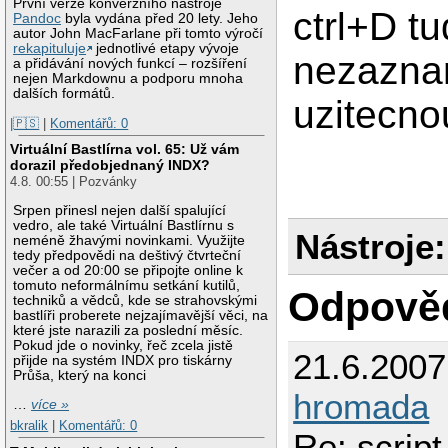
První verze konverzního nástroje
ctrl+D t
Pandoc
byla vydána před 20 lety. Jeho
autor John MacFarlane při tomto výročí
rekapituluje
jednotlivé etapy vývoje
nezazna
a přidávání nových funkcí – rozšíření
nejen Markdownu a podporu mnoha
dalších formátů.
uzitecno
|🇵🇸
|
Komentářů: 0
Virtuální Bastlírna vol. 65: Už vám
dorazil předobjednaný INDX?
4.8. 00:55 | Pozvánky
Srpen přinesl nejen další spalující
vedro, ale také Virtuální Bastlírnu s
Nástroje:
neméně žhavými novinkami. Využijte
tedy předpovědi na deštivý čtvrteční
večer a od 20:00 se připojte online k
tomuto neformálnímu setkání kutilů,
Odpově
techniků a vědců, kde se strahovskými
bastlíři proberete nejzajímavější věci, na
které jste narazili za poslední měsíc.
Pokud jde o novinky, řeč zcela jistě
21.6.200
přijde na systém INDX pro tiskárny
Průša, který na konci
hromada
…
více »
bkralik
|
Komentářů: 0
Re: script