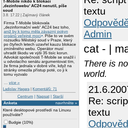
T-Mobile nikdo k blokaci
‚dezinfowebu‘ AC24 nenutil, píše
textu
soud
3.8. 17:22 | Zajímavý článek
Odpovědě
Firma T-Mobile blokovala
„dezinformační web“ AC24 bez toho,
Admin
aniž by k tomu měla závazný pokyn
orgánů veřejné moci
. Píše to ve svém
rozsudku Městský soud v Praze, který
po čtyřech letech uzavřel kauzu blokace
cat - | 
zmíněného webu. Operátor musí
uhradit škodu ve výši 35 tisíc korun.
Advokát společnosti T-Mobile se snažil i
There is no
u odvolacího senátu argumentovat tím,
že firma jednala v dobré víře, když na
stránky omezila přístup poté, co ji k
world.
tomu vyzvalo
…
více »
21.6.200
Ladislav Hagara
|
Komentářů: 71
Centrum
|
Napsat
|
Starší
Re: scrip
Anketa
navrhněte »
textu
Které desktopové prostředí na Linuxu
používáte?
Odpověd
Budgie
(
10%
)