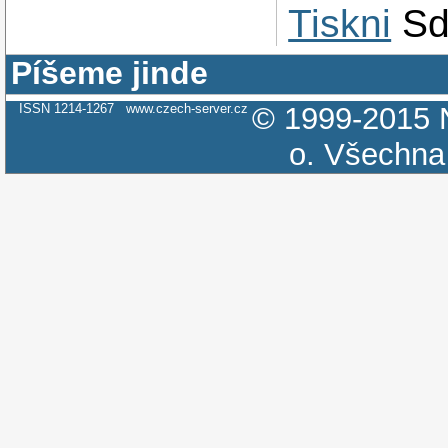
Tiskni
Sd
Píšeme jinde
ISSN 1214-1267
www.czech-server.cz
© 1999-2015
o.
Všechna 