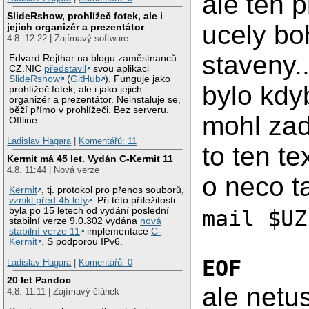
ale ten p
SlideRshow, prohlížeč fotek, ale i
ucely bo
jejich organizér a prezentátor
4.8. 12:22 | Zajímavý software
staveny.
Edvard Rejthar na blogu zaměstnanců
CZ.NIC
představil
svou aplikaci
SlideRshow
(
GitHub
). Funguje jako
bylo kdy
prohlížeč fotek, ale i jako jejich
organizér a prezentátor. Neinstaluje se,
běží přímo v prohlížeči. Bez serveru.
mohl zada
Offline.
Ladislav Hagara
|
Komentářů: 11
to ten t
Kermit má 45 let. Vydán C-Kermit 11
4.8. 11:44 | Nová verze
o neco 
Kermit
, tj. protokol pro přenos souborů,
vznikl před 45 lety
. Při této příležitosti
byla po 15 letech od vydání poslední
mail $UZ
stabilní verze 9.0.302 vydána
nová
stabilní verze 11
implementace
C-
Kermit
. S podporou IPv6.
EOF
Ladislav Hagara
|
Komentářů: 0
20 let Pandoc
ale netu
4.8. 11:11 | Zajímavý článek