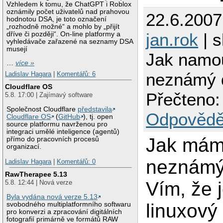
Vzhledem k tomu, že ChatGPT i Roblox
oznámily počet uživatelů nad prahovou
22.6.2007
hodnotou DSA, je toto označení
„rozhodně možné“ a mohlo by „přijít
jan.rok
| s
dříve či později“. On-line platformy a
vyhledávače zařazené na seznamy DSA
musejí
Jak namo
…
více »
neznámý 
Ladislav Hagara
|
Komentářů: 6
Cloudflare OS
Přečteno:
5.8. 17:00 | Zajímavý software
Společnost Cloudflare
představila
Odpovědě
Cloudflare OS
(
GitHub
), tj. open
source platformu navrženou pro
integraci umělé inteligence (agentů)
Jak mám 
přímo do pracovních procesů
organizací.
neznámý 
Ladislav Hagara
|
Komentářů: 0
RawTherapee 5.13
Vím, že 
5.8. 12:44 | Nová verze
Byla vydána nová verze 5.13
linuxový 
svobodného multiplatformního softwaru
pro konverzi a zpracování digitálních
fotografií primárně ve formátů RAW