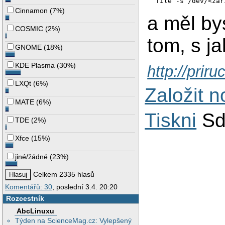
 file -s /dev/<zař
Cinnamon
(
7%
)
a měl by
COSMIC
(
2%
)
tom, s j
GNOME
(
18%
)
KDE Plasma
(
30%
)
http://prir
LXQt
(
6%
)
Založit 
MATE
(
6%
)
Tiskni
Sd
TDE
(
2%
)
Xfce
(
15%
)
jiné/žádné
(
23%
)
Celkem 2335 hlasů
Komentářů: 30
, poslední 3.4. 20:20
Rozcestník
AbcLinuxu
Týden na ScienceMag.cz: Vylepšený