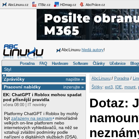
AbcLinuxu.cz
ITBiz.cz
HDmag.cz
AbcPráce.cz
AbcLinuxu
hledá autory
!
Poradna
FAQ
Hardware
Software
Články
Učebnice
Blog
Styl
×
AbcLinuxu
:/
Poradna
/
Lin
Zprávičky
napište »
Pracovní nabídky
inzerujte »
Štítky
:
ext3
,
IDE
,
mount
,
EK: ChatGPT i Roblox mohou spadat
Dotaz: 
pod přísnější pravidla
včera 08:00 | IT novinky
namoun
Platformy ChatGPT i Roblox by mohly
být
zařazeny na seznam
mimořádně
velkých on-line platforem nebo
internetových vyhledávačů, na něž se
neznámý
vztahují zvláštní podmínky podle
nařízení o digitálních službách (DSA).