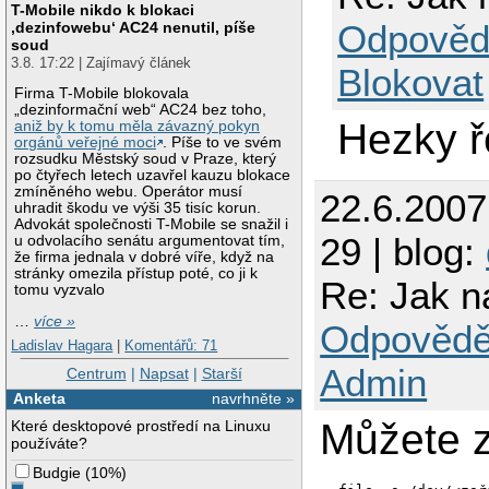
T-Mobile nikdo k blokaci
Odpověd
‚dezinfowebu‘ AC24 nenutil, píše
soud
3.8. 17:22 | Zajímavý článek
Blokovat
Firma T-Mobile blokovala
„dezinformační web“ AC24 bez toho,
Hezky 
aniž by k tomu měla závazný pokyn
orgánů veřejné moci
. Píše to ve svém
rozsudku Městský soud v Praze, který
po čtyřech letech uzavřel kauzu blokace
zmíněného webu. Operátor musí
22.6.200
uhradit škodu ve výši 35 tisíc korun.
Advokát společnosti T-Mobile se snažil i
29 | blog:
u odvolacího senátu argumentovat tím,
že firma jednala v dobré víře, když na
stránky omezila přístup poté, co ji k
Re: Jak 
tomu vyzvalo
…
více »
Odpovědě
Ladislav Hagara
|
Komentářů: 71
Admin
Centrum
|
Napsat
|
Starší
Anketa
navrhněte »
Můžete z
Které desktopové prostředí na Linuxu
používáte?
Budgie
(
10%
)