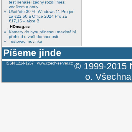
test nenašel žádný rozdíl mezi
vodíkem a antiv
Ušetřete 30 %: Windows 11 Pro jen
za €22,50 a Office 2024 Pro za
€17,15 – akce B
HDmag.cz
Kamery do bytu přinesou maximální
přehled o vaší domácnosti
Testovací novinka
Píšeme jinde
ISSN 1214-1267
www.czech-server.cz
© 1999-2015
o.
Všechna 