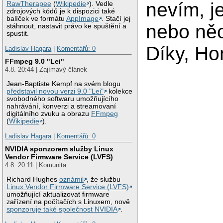
nevím, je
RawTherapee
(
Wikipedie
). Vedle
zdrojových kódů je k dispozici také
balíček ve formátu
AppImage
. Stačí jej
nebo něc
stáhnout, nastavit právo ke spuštění a
spustit.
Díky, Ho
Ladislav Hagara
|
Komentářů: 0
FFmpeg 9.0 "Lei"
4.8. 20:44 | Zajímavý článek
Jean-Baptiste Kempf na svém blogu
představil novou verzi 9.0 "Lei"
kolekce
svobodného softwaru umožňujícího
nahrávání, konverzi a streamovaní
digitálního zvuku a obrazu
FFmpeg
(
Wikipedie
).
Ladislav Hagara
|
Komentářů: 0
NVIDIA sponzorem služby Linux
Vendor Firmware Service (LVFS)
4.8. 20:11 | Komunita
Richard Hughes
oznámil
, že službu
Linux Vendor Firmware Service (LVFS)
umožňující aktualizovat firmware
zařízení na počítačích s Linuxem, nově
sponzoruje také společnost NVIDIA
.