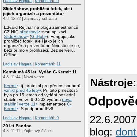
Ladislav Hagara
|
Komentářů: 0
SlideRshow, prohlížeč fotek, ale i
jejich organizér a prezentátor
4.8. 12:22 | Zajímavý software
Edvard Rejthar na blogu zaměstnanců
CZ.NIC
představil
svou aplikaci
SlideRshow
(
GitHub
). Funguje jako
prohlížeč fotek, ale i jako jejich
organizér a prezentátor. Neinstaluje se,
běží přímo v prohlížeči. Bez serveru.
Offline.
Ladislav Hagara
|
Komentářů: 11
Kermit má 45 let. Vydán C-Kermit 11
4.8. 11:44 | Nová verze
Nástroje:
Kermit
, tj. protokol pro přenos souborů,
vznikl před 45 lety
. Při této příležitosti
byla po 15 letech od vydání poslední
Odpově
stabilní verze 9.0.302 vydána
nová
stabilní verze 11
implementace
C-
Kermit
. S podporou IPv6.
22.6.200
Ladislav Hagara
|
Komentářů: 0
20 let Pandoc
blog:
don
4.8. 11:11 | Zajímavý článek