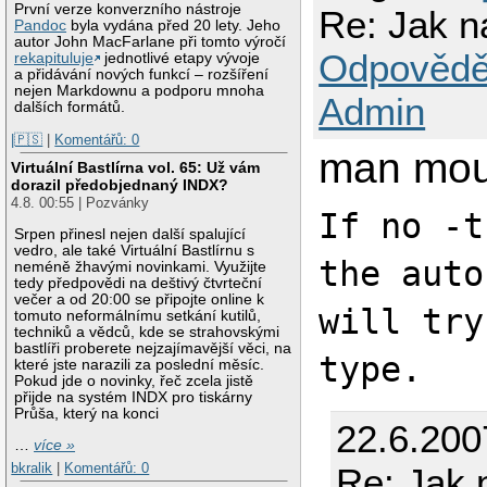
První verze konverzního nástroje
Re: Jak 
Pandoc
byla vydána před 20 lety. Jeho
autor John MacFarlane při tomto výročí
Odpovědě
rekapituluje
jednotlivé etapy vývoje
a přidávání nových funkcí – rozšíření
nejen Markdownu a podporu mnoha
Admin
dalších formátů.
|🇵🇸
|
Komentářů: 0
man mou
Virtuální Bastlírna vol. 65: Už vám
dorazil předobjednaný INDX?
4.8. 00:55 | Pozvánky
If no -t
Srpen přinesl nejen další spalující
vedro, ale také Virtuální Bastlírnu s
the auto
neméně žhavými novinkami. Využijte
tedy předpovědi na deštivý čtvrteční
večer a od 20:00 se připojte online k
will try
tomuto neformálnímu setkání kutilů,
techniků a vědců, kde se strahovskými
bastlíři proberete nejzajímavější věci, na
type.
které jste narazili za poslední měsíc.
Pokud jde o novinky, řeč zcela jistě
přijde na systém INDX pro tiskárny
Průša, který na konci
22.6.200
…
více »
bkralik
|
Komentářů: 0
Re: Jak 