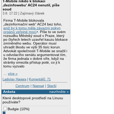
T-Mobile nikdo k blokaci
‚dezinfowebu‘ AC24 nenutil, píše
soud
3.8. 17:22 | Zajímavý článek
Firma T-Mobile blokovala
„dezinformační web“ AC24 bez toho,
aniž by k tomu měla závazný pokyn
orgánů veřejné moci
. Píše to ve svém
rozsudku Městský soud v Praze, který
po čtyřech letech uzavřel kauzu blokace
zmíněného webu. Operátor musí
uhradit škodu ve výši 35 tisíc korun.
Advokát společnosti T-Mobile se snažil i
u odvolacího senátu argumentovat tím,
že firma jednala v dobré víře, když na
stránky omezila přístup poté, co ji k
tomu vyzvalo
…
více »
Ladislav Hagara
|
Komentářů: 71
Centrum
|
Napsat
|
Starší
Anketa
navrhněte »
Které desktopové prostředí na Linuxu
používáte?
Budgie
(
10%
)