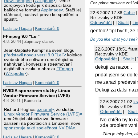
RawTherapee
(
Wikipedie
). Vedle
Cez párne mesiace zošíváš
zdrojových kódů je k dispozici také
balíček ve formátu
AppImage
. Stačí jej
22.6.2007 17:36
Cubic
|
stáhnout, nastavit právo ke spuštění a
Re: zvuky v KDE
spustit.
Odpovědět
| |
Sbalit
|
Li
Ladislav Hagara
|
Komentářů: 0
gentoo? tipl bych, ze
FFmpeg 9.0 "Lei"
Do you like what you see? 
4.8. 20:44 | Zajímavý článek
22.6.2007 18:51 frant
Jean-Baptiste Kempf na svém blogu
Re: zvuky v KDE
představil novou verzi 9.0 "Lei"
kolekce
Odpovědět
| |
Sbalit
|
svobodného softwaru umožňujícího
nahrávání, konverzi a streamovaní
dekuji za nazor...
digitálního zvuku a obrazu
FFmpeg
(
Wikipedie
).
pridal jsem se do te
me zarazi predevsim
Ladislav Hagara
|
Komentářů: 0
Dekuji za dalsi naz
NVIDIA sponzorem služby Linux
Vendor Firmware Service (LVFS)
4.8. 20:11 | Komunita
22.6.2007 21:02
le
Re: zvuky v KDE
Richard Hughes
oznámil
, že službu
Odpovědět
| |
Sbali
Linux Vendor Firmware Service (LVFS)
umožňující aktualizovat firmware
No chtělo by to 
zařízení na počítačích s Linuxem, nově
zda problém vznik
sponzoruje také společnost NVIDIA
.
..Zítra je taky den, a
Ladislav Hagara
|
Komentářů: 0