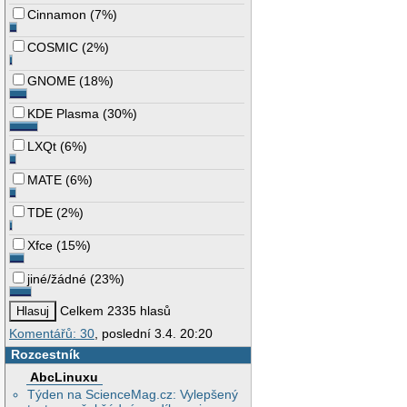
Cinnamon
(
7%
)
COSMIC
(
2%
)
GNOME
(
18%
)
KDE Plasma
(
30%
)
LXQt
(
6%
)
MATE
(
6%
)
TDE
(
2%
)
Xfce
(
15%
)
jiné/žádné
(
23%
)
Celkem 2335 hlasů
Komentářů: 30
, poslední 3.4. 20:20
Rozcestník
AbcLinuxu
Týden na ScienceMag.cz: Vylepšený