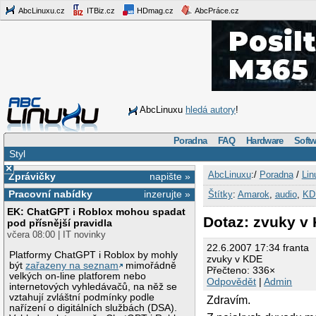
AbcLinuxu.cz
ITBiz.cz
HDmag.cz
AbcPráce.cz
AbcLinuxu
hledá autory
!
Poradna
FAQ
Hardware
Softw
Styl
×
AbcLinuxu
:/
Poradna
/
Lin
Zprávičky
napište »
Pracovní nabídky
inzerujte »
Štítky
:
Amarok
,
audio
,
KD
EK: ChatGPT i Roblox mohou spadat
Dotaz: zvuky v
pod přísnější pravidla
včera 08:00 | IT novinky
22.6.2007 17:34 franta
Platformy ChatGPT i Roblox by mohly
zvuky v KDE
být
zařazeny na seznam
mimořádně
Přečteno: 336×
velkých on-line platforem nebo
Odpovědět
|
Admin
internetových vyhledávačů, na něž se
vztahují zvláštní podmínky podle
Zdravím.
nařízení o digitálních službách (DSA).