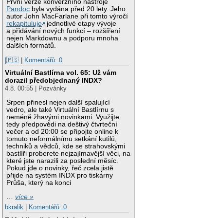
První verze konverzního nástroje
Pandoc
byla vydána před 20 lety. Jeho
autor John MacFarlane při tomto výročí
rekapituluje
jednotlivé etapy vývoje
a přidávání nových funkcí – rozšíření
nejen Markdownu a podporu mnoha
dalších formátů.
|🇵🇸
|
Komentářů: 0
Virtuální Bastlírna vol. 65: Už vám
dorazil předobjednaný INDX?
4.8. 00:55 | Pozvánky
Srpen přinesl nejen další spalující
vedro, ale také Virtuální Bastlírnu s
neméně žhavými novinkami. Využijte
tedy předpovědi na deštivý čtvrteční
večer a od 20:00 se připojte online k
tomuto neformálnímu setkání kutilů,
techniků a vědců, kde se strahovskými
bastlíři proberete nejzajímavější věci, na
které jste narazili za poslední měsíc.
Pokud jde o novinky, řeč zcela jistě
přijde na systém INDX pro tiskárny
Průša, který na konci
…
více »
bkralik
|
Komentářů: 0