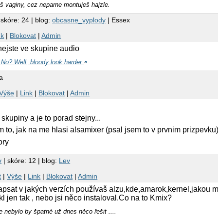
 vaginy, cez neparne montuješ hajzle.
 skóre: 24 | blog:
obcasne_vyplody
| Essex
nk
|
Blokovat
|
Admin
 nejste ve skupine audio
No? Well, bloody look harder.
a
Výše
|
Link
|
Blokovat
|
Admin
 skupiny a je to porad stejny...
 to, jak na me hlasi alsamixer (psal jsem to v prvnim prizpevku
ory
v
| skóre: 12 | blog:
Lev
t
|
Výše
|
Link
|
Blokovat
|
Admin
napsat v jakých verzích používaš alzu,kde,amarok,kernel,jakou 
l jen tak , nebo jsi něco instaloval.Co na to Kmix?
le nebylo by špatné už dnes něco řešit ....