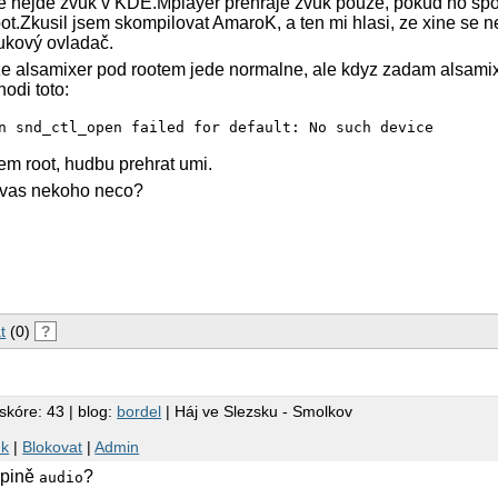
 nejde zvuk v KDE.Mplayer prehraje zvuk pouze, pokud ho sp
oot.Zkusil jsem skompilovat AmaroK, a ten mi hlasi, ze xine se n
vukový ovladač.
 ze alsamixer pod rootem jede normalne, ale kdyz zadam alsamix
hodi toto:
n snd_ctl_open failed for default: No such device
em root, hudbu prehrat umi.
a vas nekoho neco?
t
(0)
?
skóre: 43 | blog:
bordel
| Háj ve Slezsku - Smolkov
nk
|
Blokovat
|
Admin
kupině
?
audio