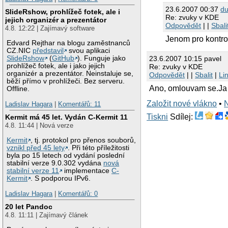
23.6.2007 00:37
du
SlideRshow, prohlížeč fotek, ale i
Re: zvuky v KDE
jejich organizér a prezentátor
Odpovědět
| |
Sbali
4.8. 12:22 | Zajímavý software
Jenom pro kontrol
Edvard Rejthar na blogu zaměstnanců
CZ.NIC
představil
svou aplikaci
SlideRshow
(
GitHub
). Funguje jako
23.6.2007 10:15 pavel
prohlížeč fotek, ale i jako jejich
Re: zvuky v KDE
organizér a prezentátor. Neinstaluje se,
Odpovědět
| |
Sbalit
|
Li
běží přímo v prohlížeči. Bez serveru.
Ano, omlouvam se.Ja s
Offline.
Založit nové vlákno
•
Ladislav Hagara
|
Komentářů: 11
Tiskni
Sdílej:
Kermit má 45 let. Vydán C-Kermit 11
4.8. 11:44 | Nová verze
Kermit
, tj. protokol pro přenos souborů,
vznikl před 45 lety
. Při této příležitosti
byla po 15 letech od vydání poslední
stabilní verze 9.0.302 vydána
nová
stabilní verze 11
implementace
C-
Kermit
. S podporou IPv6.
Ladislav Hagara
|
Komentářů: 0
20 let Pandoc
4.8. 11:11 | Zajímavý článek