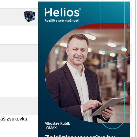
)
máš zvukovku,