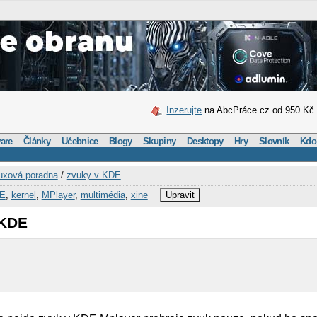
Inzerujte
na AbcPráce.cz od 950 Kč
are
Články
Učebnice
Blogy
Skupiny
Desktopy
Hry
Slovník
Kdo
uxová poradna
/
zvuky v KDE
E
,
kernel
,
MPlayer
,
multimédia
,
xine
Upravit
 KDE