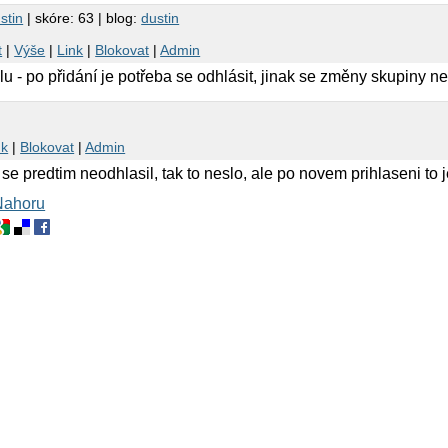
stin
| skóre: 63 | blog:
dustin
t
|
Výše
|
Link
|
Blokovat
|
Admin
u - po přidání je potřeba se odhlásit, jinak se změny skupiny ne
nk
|
Blokovat
|
Admin
e predtim neodhlasil, tak to neslo, ale po novem prihlaseni to 
Nahoru