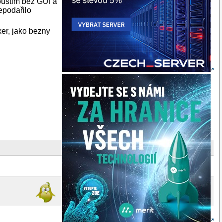
oustim bez GUI a
epodařilo
er, jako bezny