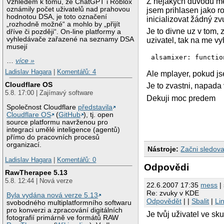
Z nejakych duvodu me
Vzhledem k tomu, že ChatGPT i Roblox
oznámily počet uživatelů nad prahovou
jsem prihlasen jako r
hodnotou DSA, je toto označení
inicializovat žádný z
„rozhodně možné“ a mohlo by „přijít
Je to divne uz v tom,
dříve či později“. On-line platformy a
vyhledávače zařazené na seznamy DSA
uzivatel, tak na me vy
musejí
alsamixer: functio
…
více »
Ladislav Hagara
|
Komentářů: 4
Ale mplayer, pokud js
Cloudflare OS
Je to zvastni, napad
5.8. 17:00 | Zajímavý software
Dekuji moc predem
Společnost Cloudflare
představila
Cloudflare OS
(
GitHub
), tj. open
source platformu navrženou pro
integraci umělé inteligence (agentů)
přímo do pracovních procesů
organizací.
Nástroje:
Začni sledova
Ladislav Hagara
|
Komentářů: 0
Odpovědi
RawTherapee 5.13
5.8. 12:44 | Nová verze
22.6.2007 17:35
mess
| 
Re: zvuky v KDE
Byla vydána nová verze 5.13
Odpovědět
| |
Sbalit
|
Li
svobodného multiplatformního softwaru
pro konverzi a zpracování digitálních
Je tvůj uživatel ve s
fotografií primárně ve formátů RAW