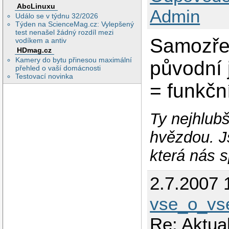
AbcLinuxu
Admin
Událo se v týdnu 32/2026
Týden na ScienceMag.cz: Vylepšený
test nenašel žádný rozdíl mezi
Samozřej
vodíkem a antiv
HDmag.cz
Kamery do bytu přinesou maximální
původní 
přehled o vaší domácnosti
Testovací novinka
= funkčn
Ty nejhlubš
hvězdou. J
která nás s
2.7.2007 
vse_o_v
Re: Aktua