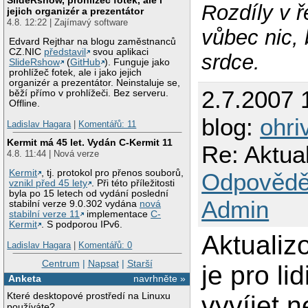
Rozdíly v 
jejich organizér a prezentátor
4.8. 12:22 | Zajímavý software
vůbec nic, 
Edvard Rejthar na blogu zaměstnanců
CZ.NIC
představil
svou aplikaci
srdce.
SlideRshow
(
GitHub
). Funguje jako
prohlížeč fotek, ale i jako jejich
organizér a prezentátor. Neinstaluje se,
2.7.2007 
běží přímo v prohlížeči. Bez serveru.
Offline.
blog:
ohri
Ladislav Hagara
|
Komentářů: 11
Kermit má 45 let. Vydán C-Kermit 11
Re: Aktua
4.8. 11:44 | Nová verze
Kermit
, tj. protokol pro přenos souborů,
Odpovědě
vznikl před 45 lety
. Při této příležitosti
byla po 15 letech od vydání poslední
Admin
stabilní verze 9.0.302 vydána
nová
stabilní verze 11
implementace
C-
Kermit
. S podporou IPv6.
Aktualiz
Ladislav Hagara
|
Komentářů: 0
Centrum
|
Napsat
|
Starší
je pro li
Anketa
navrhněte »
Které desktopové prostředí na Linuxu
vyvíjet 
používáte?