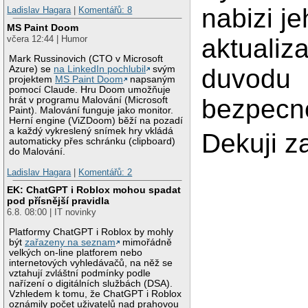
nabizi j
Ladislav Hagara
|
Komentářů: 8
MS Paint Doom
aktualiza
včera 12:44 | Humor
Mark Russinovich (CTO v Microsoft
duvodu
Azure) se
na LinkedIn pochlubil
svým
projektem
MS Paint Doom
napsaným
pomocí Claude. Hru Doom umožňuje
bezpecno
hrát v programu Malování (Microsoft
Paint). Malování funguje jako monitor.
Herní engine (ViZDoom) běží na pozadí
a každý vykreslený snímek hry vkládá
Dekuji z
automaticky přes schránku (clipboard)
do Malování.
Ladislav Hagara
|
Komentářů: 2
EK: ChatGPT i Roblox mohou spadat
pod přísnější pravidla
6.8. 08:00 | IT novinky
Platformy ChatGPT i Roblox by mohly
být
zařazeny na seznam
mimořádně
velkých on-line platforem nebo
internetových vyhledávačů, na něž se
vztahují zvláštní podmínky podle
nařízení o digitálních službách (DSA).
Vzhledem k tomu, že ChatGPT i Roblox
oznámily počet uživatelů nad prahovou