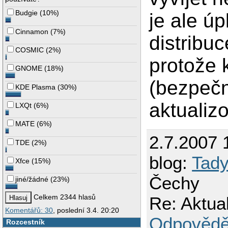
Budgie
(
10%
)
je ale úp
Cinnamon
(
7%
)
distribuc
COSMIC
(
2%
)
protože 
GNOME
(
18%
)
(bezpečn
KDE Plasma
(
30%
)
aktualiz
LXQt
(
6%
)
MATE
(
6%
)
2.7.2007 
TDE
(
2%
)
blog:
Tady
Xfce
(
15%
)
Čechy
jiné/žádné
(
23%
)
Celkem 2344 hlasů
Re: Aktua
Komentářů: 30
, poslední 3.4. 20:20
Odpovědě
Rozcestník