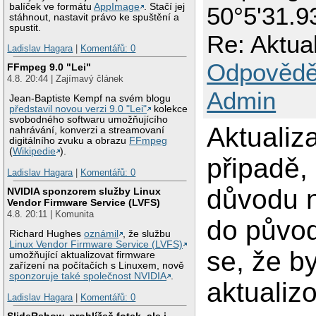
balíček ve formátu
AppImage
. Stačí jej
50°5'31.9
stáhnout, nastavit právo ke spuštění a
spustit.
Re: Aktua
Ladislav Hagara
|
Komentářů: 0
Odpovědě
FFmpeg 9.0 "Lei"
4.8. 20:44 | Zajímavý článek
Admin
Jean-Baptiste Kempf na svém blogu
představil novou verzi 9.0 "Lei"
kolekce
svobodného softwaru umožňujícího
Aktualiza
nahrávání, konverzi a streamovaní
digitálního zvuku a obrazu
FFmpeg
(
Wikipedie
).
připadě,
Ladislav Hagara
|
Komentářů: 0
důvodu n
NVIDIA sponzorem služby Linux
Vendor Firmware Service (LVFS)
4.8. 20:11 | Komunita
do původ
Richard Hughes
oznámil
, že službu
Linux Vendor Firmware Service (LVFS)
se, že b
umožňující aktualizovat firmware
zařízení na počítačích s Linuxem, nově
sponzoruje také společnost NVIDIA
.
aktualiz
Ladislav Hagara
|
Komentářů: 0
SlideRshow, prohlížeč fotek, ale i