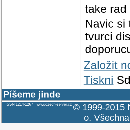
take ra
Navic si
tvurci di
doporucuj
Založit 
Tiskni
Sd
Píšeme jinde
ISSN 1214-1267
www.czech-server.cz
© 1999-2015
o.
Všechna 