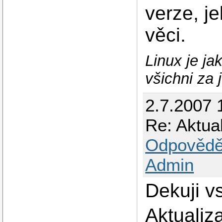
verze, je
věci.
Linux je ja
všichni za 
2.7.2007 
Re: Aktua
Odpovědě
Admin
Dekuji v
Aktualiz