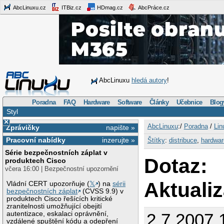
AbcLinuxu.cz
ITBiz.cz
HDmag.cz
AbcPráce.cz
AbcLinuxu
hledá autory
!
Poradna
FAQ
Hardware
Software
Články
Učebnice
Blog
Styl
×
AbcLinuxu
:/
Poradna
/
Lin
Zprávičky
napište »
Pracovní nabídky
inzerujte »
Štítky
:
distribuce
,
hardwar
Série bezpečnostních záplat v
Dotaz:
produktech Cisco
včera 16:00 | Bezpečnostní upozornění
Aktualiz
Vládní CERT upozorňuje (
𝕏
) na
sérii
bezpečnostních záplat
(CVSS 9.9) v
produktech Cisco řešících kritické
zranitelnosti umožňující obejití
autentizace, eskalaci oprávnění,
2.7.2007 
vzdálené spuštění kódu a odepření