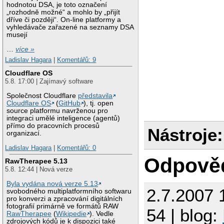
hodnotou DSA, je toto označení
„rozhodně možné“ a mohlo by „přijít
dříve či později“. On-line platformy a
vyhledávače zařazené na seznamy DSA
musejí
…
více »
Ladislav Hagara
|
Komentářů: 9
Cloudflare OS
5.8. 17:00 | Zajímavý software
Společnost Cloudflare
představila
Cloudflare OS
(
GitHub
), tj. open
source platformu navrženou pro
integraci umělé inteligence (agentů)
přímo do pracovních procesů
Nástroje:
organizací.
Ladislav Hagara
|
Komentářů: 0
Odpově
RawTherapee 5.13
5.8. 12:44 | Nová verze
Byla vydána nová verze 5.13
2.7.2007 
svobodného multiplatformního softwaru
pro konverzi a zpracování digitálních
fotografií primárně ve formátů RAW
54 | blog:
RawTherapee
(
Wikipedie
). Vedle
zdrojových kódů je k dispozici také