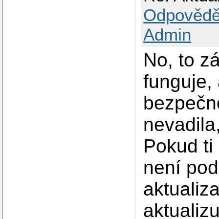
Odpovědě
Admin
No, to zá
funguje,
bezpečno
nevadila
Pokud ti
není pod
aktualiz
aktualiz