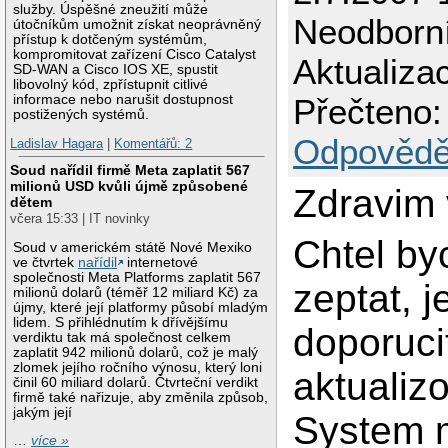
služby. Úspěšné zneužití může
Neodborn
útočníkům umožnit získat neoprávněný
přístup k dotčeným systémům,
kompromitovat zařízení Cisco Catalyst
Aktualiza
SD-WAN a Cisco IOS XE, spustit
libovolný kód, zpřístupnit citlivé
informace nebo narušit dostupnost
Přečteno:
postižených systémů.
Odpovědě
Ladislav Hagara
|
Komentářů: 2
Soud nařídil firmě Meta zaplatit 567
milionů USD kvůli újmě způsobené
Zdravim 
dětem
včera 15:33 | IT novinky
Chtel by
Soud v americkém státě Nové Mexiko
ve čtvrtek
nařídil
internetové
společnosti Meta Platforms zaplatit 567
zeptat, je
milionů dolarů (téměř 12 miliard Kč) za
újmy, které její platformy působí mladým
lidem. S přihlédnutím k dřívějšímu
doporuci
verdiktu tak má společnost celkem
zaplatit 942 milionů dolarů, což je malý
zlomek jejího ročního výnosu, který loni
aktualizo
činil 60 miliard dolarů. Čtvrteční verdikt
firmě také nařizuje, aby změnila způsob,
jakým její
System m
…
více »