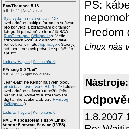
PS: kábe
RawTherapee 5.13
5.8. 12:44 | Nová verze
nepomohl
Byla vydána nová verze 5.13
svobodného multiplatformního softwaru
pro konverzi a zpracování digitálních
Predom 
fotografií primárně ve formátů RAW
RawTherapee
(
Wikipedie
). Vedle
zdrojových kódů je k dispozici také
Linux nás v
balíček ve formátu
AppImage
. Stačí jej
stáhnout, nastavit právo ke spuštění a
spustit.
Ladislav Hagara
|
Komentářů: 0
FFmpeg 9.0 "Lei"
4.8. 20:44 | Zajímavý článek
Nástroje:
Jean-Baptiste Kempf na svém blogu
představil novou verzi 9.0 "Lei"
kolekce
svobodného softwaru umožňujícího
Odpově
nahrávání, konverzi a streamovaní
digitálního zvuku a obrazu
FFmpeg
(
Wikipedie
).
Ladislav Hagara
|
Komentářů: 0
1.8.2007 
NVIDIA sponzorem služby Linux
Vendor Firmware Service (LVFS)
Re: Waiti