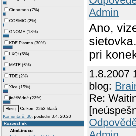
Admin
Cinnamon
(
7%
)
COSMIC
(
2%
)
Ano, vize
GNOME
(
18%
)
sietovka
KDE Plasma
(
30%
)
pri kone
LXQt
(
6%
)
MATE
(
6%
)
1.8.2007 
TDE
(
2%
)
blog:
Brai
Xfce
(
15%
)
Re: Waiti
jiné/žádné
(
23%
)
[neúspešn
Celkem 2352 hlasů
Komentářů: 30
, poslední 3.4. 20:20
Odpovědě
Rozcestník
AbcLinuxu
Admin