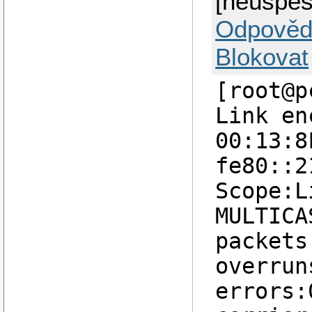
[neúspeš
Odpověd
Blokovat
[root@p
Link en
00:13:8
fe80::2
Scope:L
MULTICA
packets
overrun
errors: