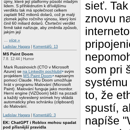
újmy, které její platformy působí mladým
sieť. Ta
lidem. S přihlédnutím k dřívějšímu
verdiktu tak má společnost celkem
znovu na
zaplatit 942 milionů dolarů, což je malý
zlomek jejího ročního výnosu, který loni
činil 60 miliard dolarů. Čtvrteční verdikt
internet
firmě také nařizuje, aby změnila způsob,
jakým její
pripojeni
…
více »
Ladislav Hagara
|
Komentářů: 13
nepomoh
MS Paint Doom
7.8. 12:44 | Humor
som pri š
Mark Russinovich (CTO v Microsoft
Azure) se
na LinkedIn pochlubil
svým
projektem
MS Paint Doom
napsaným
systému 
pomocí Claude. Hru Doom umožňuje
hrát v programu Malování (Microsoft
Paint). Malování funguje jako monitor.
to, že et
Herní engine (ViZDoom) běží na pozadí
a každý vykreslený snímek hry vkládá
automaticky přes schránku (clipboard)
spustí, 
do Malování.
Ladislav Hagara
|
Komentářů: 3
napíše "
EK: ChatGPT i Roblox mohou spadat
pod přísnější pravidla