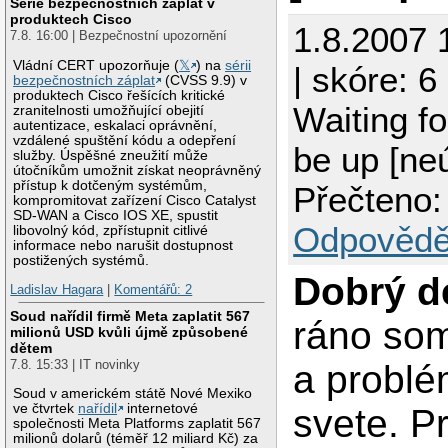
Série bezpečnostních záplat v
produktech Cisco
1.8.2007 
7.8. 16:00 | Bezpečnostní upozornění
Vládní CERT upozorňuje (
𝕏
) na
sérii
| skóre: 6 
bezpečnostních záplat
(CVSS 9.9) v
produktech Cisco řešících kritické
Waiting fo
zranitelnosti umožňující obejití
autentizace, eskalaci oprávnění,
vzdálené spuštění kódu a odepření
be up [ne
služby. Úspěšné zneužití může
útočníkům umožnit získat neoprávněný
přístup k dotčeným systémům,
Přečteno:
kompromitovat zařízení Cisco Catalyst
SD-WAN a Cisco IOS XE, spustit
Odpovědě
libovolný kód, zpřístupnit citlivé
informace nebo narušit dostupnost
postižených systémů.
Dobrý d
Ladislav Hagara
|
Komentářů: 2
Soud nařídil firmě Meta zaplatit 567
ráno so
milionů USD kvůli újmě způsobené
dětem
7.8. 15:33 | IT novinky
a problé
Soud v americkém státě Nové Mexiko
ve čtvrtek
nařídil
internetové
svete. Pr
společnosti Meta Platforms zaplatit 567
milionů dolarů (téměř 12 miliard Kč) za