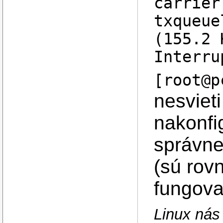
carrier
txqueue
(155.2 
Interru
[root@p
nesvieti
nakonfi
správne
(sú rovn
fungoval
Linux nás 