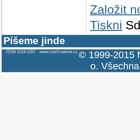
Založit 
Tiskni
Sd
Píšeme jinde
ISSN 1214-1267
www.czech-server.cz
© 1999-2015
o.
Všechna 