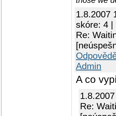
those we de
1.8.2007 
skóre: 4 |
Re: Waiti
[neúspešn
Odpovědě
Admin
A co vyp
1.8.2007
Re: Wait