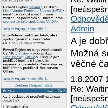
4.8. 20:11 | Komunita
[neúspešn
Richard Hughes
oznámil
, že službu
Linux Vendor Firmware Service (LVFS)
umožňující aktualizovat firmware
Odpovědě
zařízení na počítačích s Linuxem, nově
sponzoruje také společnost NVIDIA
.
Admin
Ladislav Hagara
|
Komentářů: 0
SlideRshow, prohlížeč fotek, ale i
A je dob
jejich organizér a prezentátor
4.8. 12:22 | Zajímavý software
Možná se
Edvard Rejthar na blogu zaměstnanců
CZ.NIC
představil
svou aplikaci
SlideRshow
(
GitHub
). Funguje jako
věčné ča
prohlížeč fotek, ale i jako jejich
organizér a prezentátor. Neinstaluje se,
běží přímo v prohlížeči. Bez serveru.
Offline.
1.8.2007 
Ladislav Hagara
|
Komentářů: 11
Centrum
|
Napsat
|
Starší
Re: Waiti
Anketa
navrhněte »
[neúspešn
Které desktopové prostředí na Linuxu
používáte?
Odpovědě
Budgie
(
10%
)