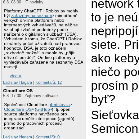
network 
6.8. 08:00 | IT novinky
Platformy ChatGPT i Roblox by mohly
to je ne
být
zařazeny na seznam
mimořádně
velkých on-line platforem nebo
internetových vyhledávačů, na něž se
nepripoj
vztahují zvláštní podmínky podle
nařízení o digitálních službách (DSA).
Vzhledem k tomu, že ChatGPT i Roblox
siete. Pr
oznámily počet uživatelů nad prahovou
hodnotou DSA, je toto označení
„rozhodně možné“ a mohlo by „přijít
ako keby
dříve či později“. On-line platformy a
vyhledávače zařazené na seznamy DSA
musejí
niečo po
…
více »
prosím p
Ladislav Hagara
|
Komentářů: 12
Cloudflare OS
byť?
5.8. 17:00 | Zajímavý software
Společnost Cloudflare
představila
Cloudflare OS
(
GitHub
), tj. open
Sieťovka
source platformu navrženou pro
integraci umělé inteligence (agentů)
přímo do pracovních procesů
Semicon
organizací.
Ladislav Hagara
|
Komentářů: 0