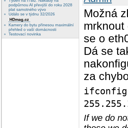
Týden na ITBiz: Náklady na
podpůrnou AI převýší do roku 2028
Možná zk
plat samotného vývo
Událo se v týdnu 32/2026
HDmag.cz
mrknout
Kamery do bytu přinesou maximální
přehled o vaší domácnosti
Testovací novinka
se o eth
Dá se ta
nakonfig
za chybo
ifconfig
255.255.
If we do no