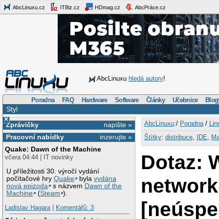
AbcLinuxu.cz
ITBiz.cz
HDmag.cz
AbcPráce.cz
AbcLinuxu
hledá autory
!
Poradna
FAQ
Hardware
Software
Články
Učebnice
Blog
Styl
×
AbcLinuxu
:/
Poradna
/
Lin
Zprávičky
napište »
Pracovní nabídky
inzerujte »
Štítky
:
distribuce
,
IDE
,
Ma
Quake: Dawn of the Machine
Dotaz: W
včera 04:44 | IT novinky
U příležitosti 30. výročí vydání
network
počítačové hry
Quake
byla
vydána
nová epizoda
s názvem
Dawn of the
Machine
(
Steam
).
[neúspe
Ladislav Hagara
|
Komentářů: 3