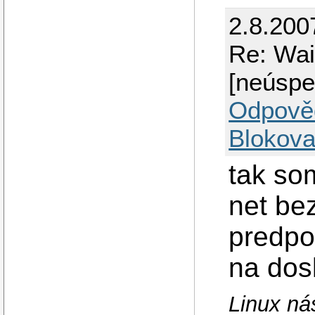
2.8.200
Re: Wai
[neúspe
Odpově
Blokova
tak som
net bez
predpo
na dosk
Linux nás