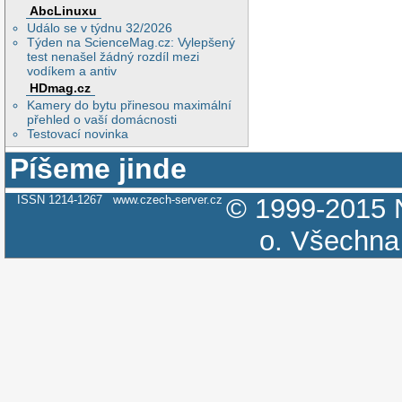
AbcLinuxu
Událo se v týdnu 32/2026
Týden na ScienceMag.cz: Vylepšený
test nenašel žádný rozdíl mezi
vodíkem a antiv
HDmag.cz
Kamery do bytu přinesou maximální
přehled o vaší domácnosti
Testovací novinka
Píšeme jinde
ISSN 1214-1267
www.czech-server.cz
© 1999-2015
o.
Všechna 