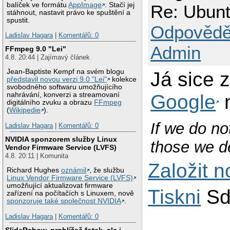
balíček ve formátu
AppImage
. Stačí jej
Re: Ubunt
stáhnout, nastavit právo ke spuštění a
spustit.
Odpovědě
Ladislav Hagara
|
Komentářů: 0
Admin
FFmpeg 9.0 "Lei"
4.8. 20:44 | Zajímavý článek
Jean-Baptiste Kempf na svém blogu
Já sice 
představil novou verzi 9.0 "Lei"
kolekce
svobodného softwaru umožňujícího
Google
nahrávání, konverzi a streamovaní
digitálního zvuku a obrazu
FFmpeg
(
Wikipedie
).
If we do no
Ladislav Hagara
|
Komentářů: 0
NVIDIA sponzorem služby Linux
those we de
Vendor Firmware Service (LVFS)
4.8. 20:11 | Komunita
Založit 
Richard Hughes
oznámil
, že službu
Linux Vendor Firmware Service (LVFS)
umožňující aktualizovat firmware
Tiskni
Sd
zařízení na počítačích s Linuxem, nově
sponzoruje také společnost NVIDIA
.
Ladislav Hagara
|
Komentářů: 0
SlideRshow, prohlížeč fotek, ale i