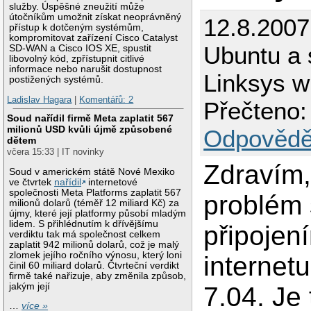
služby. Úspěšné zneužití může
útočníkům umožnit získat neoprávněný
12.8.2007
přístup k dotčeným systémům,
kompromitovat zařízení Cisco Catalyst
Ubuntu a 
SD-WAN a Cisco IOS XE, spustit
libovolný kód, zpřístupnit citlivé
informace nebo narušit dostupnost
Linksys 
postižených systémů.
Ladislav Hagara
|
Komentářů: 2
Přečteno:
Soud nařídil firmě Meta zaplatit 567
milionů USD kvůli újmě způsobené
Odpovědě
dětem
včera 15:33 | IT novinky
Zdravím
Soud v americkém státě Nové Mexiko
ve čtvrtek
nařídil
internetové
společnosti Meta Platforms zaplatit 567
problém 
milionů dolarů (téměř 12 miliard Kč) za
újmy, které její platformy působí mladým
lidem. S přihlédnutím k dřívějšímu
připojen
verdiktu tak má společnost celkem
zaplatit 942 milionů dolarů, což je malý
zlomek jejího ročního výnosu, který loni
internet
činil 60 miliard dolarů. Čtvrteční verdikt
firmě také nařizuje, aby změnila způsob,
jakým její
7.04. Je
…
více »