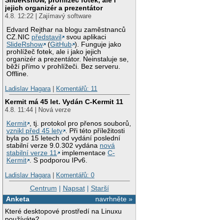
jejich organizér a prezentátor
4.8. 12:22 | Zajímavý software
Edvard Rejthar na blogu zaměstnanců
CZ.NIC
představil
svou aplikaci
SlideRshow
(
GitHub
). Funguje jako
prohlížeč fotek, ale i jako jejich
organizér a prezentátor. Neinstaluje se,
běží přímo v prohlížeči. Bez serveru.
Offline.
Ladislav Hagara
|
Komentářů: 11
Kermit má 45 let. Vydán C-Kermit 11
4.8. 11:44 | Nová verze
Kermit
, tj. protokol pro přenos souborů,
vznikl před 45 lety
. Při této příležitosti
byla po 15 letech od vydání poslední
stabilní verze 9.0.302 vydána
nová
stabilní verze 11
implementace
C-
Kermit
. S podporou IPv6.
Ladislav Hagara
|
Komentářů: 0
Centrum
|
Napsat
|
Starší
Anketa
navrhněte »
Které desktopové prostředí na Linuxu
používáte?