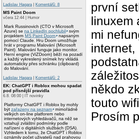
první set
Ladislav Hagara
|
Komentářů: 8
MS Paint Doom
linuxem 
včera 12:44 | Humor
Mark Russinovich (CTO v Microsoft
mi nefun
Azure) se
na LinkedIn pochlubil
svým
projektem
MS Paint Doom
napsaným
pomocí Claude. Hru Doom umožňuje
internet,
hrát v programu Malování (Microsoft
Paint). Malování funguje jako monitor.
Herní engine (ViZDoom) běží na pozadí
podstatn
a každý vykreslený snímek hry vkládá
automaticky přes schránku (clipboard)
do Malování.
záležito
Ladislav Hagara
|
Komentářů: 2
někdo zk
EK: ChatGPT i Roblox mohou spadat
pod přísnější pravidla
6.8. 08:00 | IT novinky
touto wif
Platformy ChatGPT i Roblox by mohly
být
zařazeny na seznam
mimořádně
Prosím p
velkých on-line platforem nebo
internetových vyhledávačů, na něž se
vztahují zvláštní podmínky podle
nařízení o digitálních službách (DSA).
Vzhledem k tomu, že ChatGPT i Roblox
oznámily počet uživatelů nad prahovou