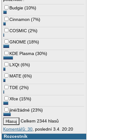
Budgie
(
10%
)
Cinnamon
(
7%
)
COSMIC
(
2%
)
GNOME
(
18%
)
KDE Plasma
(
30%
)
LXQt
(
6%
)
MATE
(
6%
)
TDE
(
2%
)
Xfce
(
15%
)
jiné/žádné
(
23%
)
Celkem 2344 hlasů
Komentářů: 30
, poslední 3.4. 20:20
Rozcestník