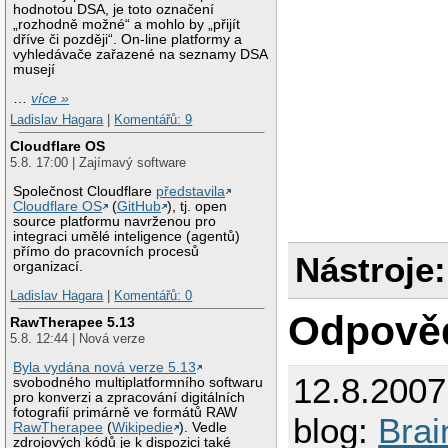
hodnotou DSA, je toto označení
„rozhodně možné“ a mohlo by „přijít
dříve či později“. On-line platformy a
vyhledávače zařazené na seznamy DSA
musejí
…
více »
Ladislav Hagara
|
Komentářů: 9
Cloudflare OS
5.8. 17:00 | Zajímavý software
Společnost Cloudflare
představila
Cloudflare OS
(
GitHub
), tj. open
source platformu navrženou pro
integraci umělé inteligence (agentů)
přímo do pracovních procesů
Nástroje:
organizací.
Ladislav Hagara
|
Komentářů: 0
Odpově
RawTherapee 5.13
5.8. 12:44 | Nová verze
Byla vydána nová verze 5.13
12.8.200
svobodného multiplatformního softwaru
pro konverzi a zpracování digitálních
fotografií primárně ve formátů RAW
blog:
Brai
RawTherapee
(
Wikipedie
). Vedle
zdrojových kódů je k dispozici také