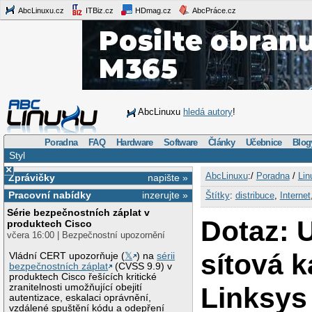
AbcLinuxu.cz
ITBiz.cz
HDmag.cz
AbcPráce.cz
AbcLinuxu
hledá autory
!
Poradna
FAQ
Hardware
Software
Články
Učebnice
Blog
Styl
×
AbcLinuxu
:/
Poradna
/
Lin
Zprávičky
napište »
Pracovní nabídky
inzerujte »
Štítky
:
distribuce
,
Internet
Série bezpečnostních záplat v
Dotaz: 
produktech Cisco
včera 16:00 | Bezpečnostní upozornění
sítová k
Vládní CERT upozorňuje (
𝕏
) na
sérii
bezpečnostních záplat
(CVSS 9.9) v
produktech Cisco řešících kritické
Linksy
zranitelnosti umožňující obejití
autentizace, eskalaci oprávnění,
vzdálené spuštění kódu a odepření