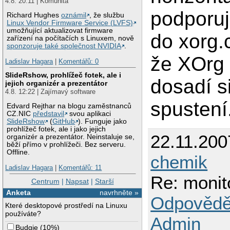
4.8. 20:11 | Komunita
podporuj
Richard Hughes
oznámil
, že službu
Linux Vendor Firmware Service (LVFS)
umožňující aktualizovat firmware
do xorg.
zařízení na počítačích s Linuxem, nově
sponzoruje také společnost NVIDIA
.
že XOrg 
Ladislav Hagara
|
Komentářů: 0
SlideRshow, prohlížeč fotek, ale i
dosadí s
jejich organizér a prezentátor
4.8. 12:22 | Zajímavý software
spustení
Edvard Rejthar na blogu zaměstnanců
CZ.NIC
představil
svou aplikaci
SlideRshow
(
GitHub
). Funguje jako
prohlížeč fotek, ale i jako jejich
22.11.200
organizér a prezentátor. Neinstaluje se,
běží přímo v prohlížeči. Bez serveru.
Offline.
chemik
Ladislav Hagara
|
Komentářů: 11
Re: moni
Centrum
|
Napsat
|
Starší
Anketa
navrhněte »
Odpovědě
Které desktopové prostředí na Linuxu
používáte?
Admin
Budgie
(
10%
)