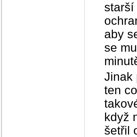
starší
ochran
aby s
se mu
minut
Jinak
ten c
takov
když n
šetřil