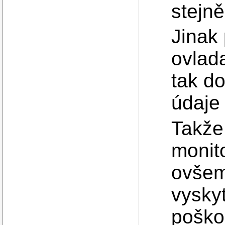
stejně
Jinak
ovlada
tak d
údaje
Takže
monit
ovšem
vyskyt
poškod