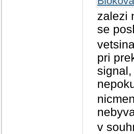
Blokova
zalezi 
se pos
vetsin
pri pre
signal
nepoku
nicmen
nebyva
v souh