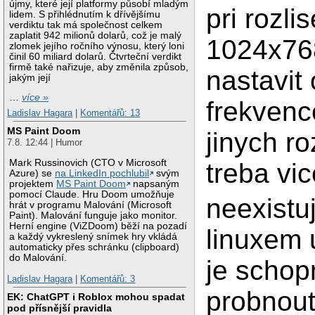
újmy, které její platformy působí mladým
pri rozlis
lidem. S přihlédnutím k dřívějšímu
verdiktu tak má společnost celkem
zaplatit 942 milionů dolarů, což je malý
1024x768
zlomek jejího ročního výnosu, který loni
činil 60 miliard dolarů. Čtvrteční verdikt
firmě také nařizuje, aby změnila způsob,
nastavit
jakým její
…
více »
frekvenc
Ladislav Hagara
|
Komentářů: 13
MS Paint Doom
jinych roz
7.8. 12:44 | Humor
Mark Russinovich (CTO v Microsoft
treba vic
Azure) se
na LinkedIn pochlubil
svým
projektem
MS Paint Doom
napsaným
pomocí Claude. Hru Doom umožňuje
neexistu
hrát v programu Malování (Microsoft
Paint). Malování funguje jako monitor.
Herní engine (ViZDoom) běží na pozadí
linuxem u
a každý vykreslený snímek hry vkládá
automaticky přes schránku (clipboard)
do Malování.
je schop
Ladislav Hagara
|
Komentářů: 3
probnout 
EK: ChatGPT i Roblox mohou spadat
pod přísnější pravidla