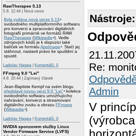
RawTherapee 5.13
5.8. 12:44 | Nová verze
Nástroje:
Byla vydána nová verze 5.13
svobodného multiplatformního softwaru
pro konverzi a zpracování digitálních
Odpově
fotografií primárně ve formátů RAW
RawTherapee
(
Wikipedie
). Vedle
zdrojových kódů je k dispozici také
balíček ve formátu
AppImage
. Stačí jej
21.11.200
stáhnout, nastavit právo ke spuštění a
spustit.
Re: moni
Ladislav Hagara
|
Komentářů: 0
FFmpeg 9.0 "Lei"
Odpovědě
4.8. 20:44 | Zajímavý článek
Jean-Baptiste Kempf na svém blogu
Admin
představil novou verzi 9.0 "Lei"
kolekce
svobodného softwaru umožňujícího
nahrávání, konverzi a streamovaní
V princíp
digitálního zvuku a obrazu
FFmpeg
(
Wikipedie
).
(výrobca
Ladislav Hagara
|
Komentářů: 0
NVIDIA sponzorem služby Linux
horizont
Vendor Firmware Service (LVFS)