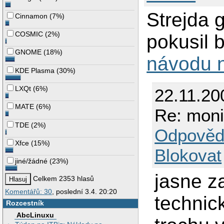
Strejda 
Cinnamon
(
7%
)
COSMIC
(
2%
)
pokusil 
GNOME
(
18%
)
návodu n
KDE Plasma
(
30%
)
LXQt
(
6%
)
22.11.20
MATE
(
6%
)
Re: moni
TDE
(
2%
)
Odpověd
Xfce
(
15%
)
Blokovat
jiné/žádné
(
23%
)
jasne z
Celkem 2353 hlasů
Komentářů: 30
, poslední 3.4. 20:20
technic
Rozcestník
AbcLinuxu