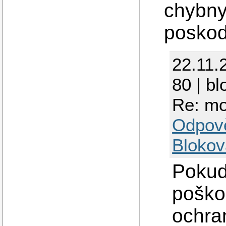
chybny
poskodi
22.11.
80 | bl
Re: mo
Odpov
Blokov
Pokud
poško
ochra