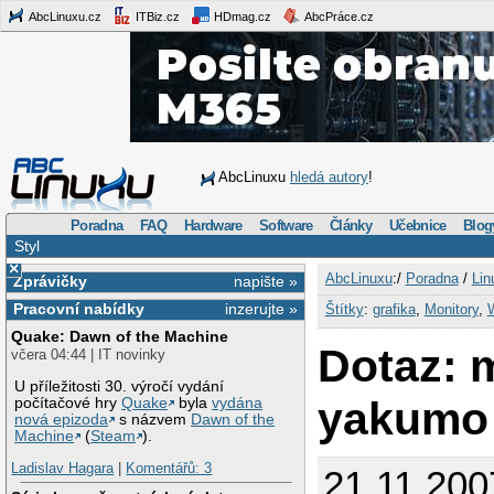
AbcLinuxu.cz
ITBiz.cz
HDmag.cz
AbcPráce.cz
AbcLinuxu
hledá autory
!
Poradna
FAQ
Hardware
Software
Články
Učebnice
Blog
Styl
×
AbcLinuxu
:/
Poradna
/
Lin
Zprávičky
napište »
Pracovní nabídky
inzerujte »
Štítky
:
grafika
,
Monitory
,
Quake: Dawn of the Machine
Dotaz: 
včera 04:44 | IT novinky
U příležitosti 30. výročí vydání
yakumo
počítačové hry
Quake
byla
vydána
nová epizoda
s názvem
Dawn of the
Machine
(
Steam
).
Ladislav Hagara
|
Komentářů: 3
21.11.200