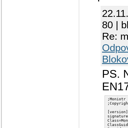
22.11
80 | 
Re: m
Odpo
Bloko
PS. 
EN1
;Moniotr 
;Copyrigh
[version]
signature
Class=Mon
ClassGuid