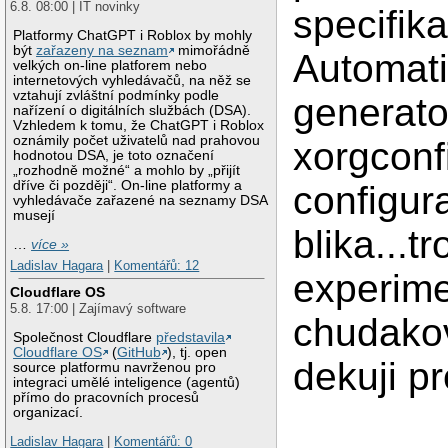
6.8. 08:00 | IT novinky
specifik
Platformy ChatGPT i Roblox by mohly
být
zařazeny na seznam
mimořádně
Automat
velkých on-line platforem nebo
internetových vyhledávačů, na něž se
vztahují zvláštní podmínky podle
generato
nařízení o digitálních službách (DSA).
Vzhledem k tomu, že ChatGPT i Roblox
oznámily počet uživatelů nad prahovou
xorgconf
hodnotou DSA, je toto označení
„rozhodně možné“ a mohlo by „přijít
dříve či později“. On-line platformy a
configur
vyhledávače zařazené na seznamy DSA
musejí
blika...t
…
více »
Ladislav Hagara
|
Komentářů: 12
experime
Cloudflare OS
5.8. 17:00 | Zajímavý software
chudakov
Společnost Cloudflare
představila
Cloudflare OS
(
GitHub
), tj. open
dekuji p
source platformu navrženou pro
integraci umělé inteligence (agentů)
přímo do pracovních procesů
organizací.
Ladislav Hagara
|
Komentářů: 0