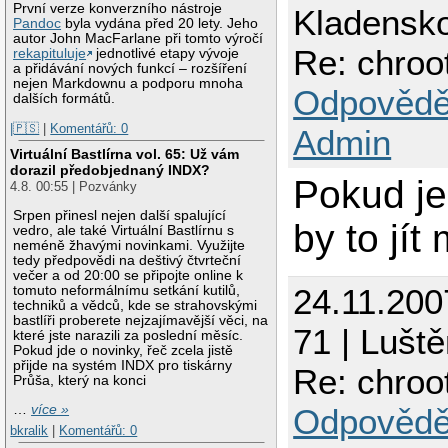
První verze konverzního nástroje
Kladensk
Pandoc
byla vydána před 20 lety. Jeho
autor John MacFarlane při tomto výročí
Re: chroo
rekapituluje
jednotlivé etapy vývoje
a přidávání nových funkcí – rozšíření
nejen Markdownu a podporu mnoha
Odpovědě
dalších formátů.
|🇵🇸
|
Komentářů: 0
Admin
Virtuální Bastlírna vol. 65: Už vám
dorazil předobjednaný INDX?
Pokud je
4.8. 00:55 | Pozvánky
Srpen přinesl nejen další spalující
by to jít
vedro, ale také Virtuální Bastlírnu s
neméně žhavými novinkami. Využijte
tedy předpovědi na deštivý čtvrteční
večer a od 20:00 se připojte online k
24.11.200
tomuto neformálnímu setkání kutilů,
techniků a vědců, kde se strahovskými
bastlíři proberete nejzajímavější věci, na
71 | Luště
které jste narazili za poslední měsíc.
Pokud jde o novinky, řeč zcela jistě
přijde na systém INDX pro tiskárny
Re: chroo
Průša, který na konci
…
více »
Odpovědě
bkralik
|
Komentářů: 0