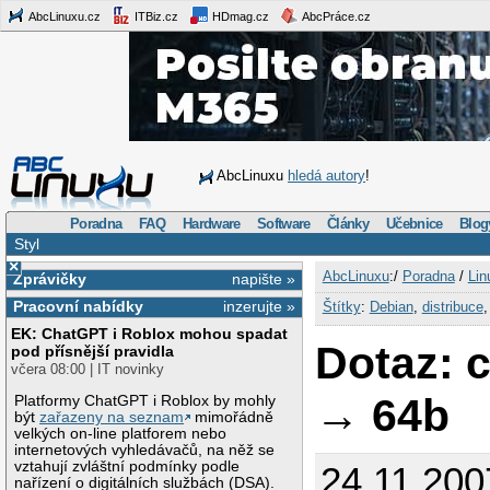
AbcLinuxu.cz
ITBiz.cz
HDmag.cz
AbcPráce.cz
AbcLinuxu
hledá autory
!
Poradna
FAQ
Hardware
Software
Články
Učebnice
Blog
Styl
×
AbcLinuxu
:/
Poradna
/
Lin
Zprávičky
napište »
Pracovní nabídky
inzerujte »
Štítky
:
Debian
,
distribuce
EK: ChatGPT i Roblox mohou spadat
Dotaz: 
pod přísnější pravidla
včera 08:00 | IT novinky
→ 64b
Platformy ChatGPT i Roblox by mohly
být
zařazeny na seznam
mimořádně
velkých on-line platforem nebo
internetových vyhledávačů, na něž se
vztahují zvláštní podmínky podle
24.11.200
nařízení o digitálních službách (DSA).