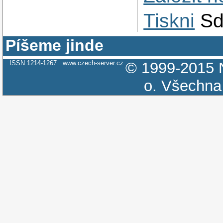
Tiskni
Sd
Píšeme jinde
ISSN 1214-1267
www.czech-server.cz
© 1999-2015
o.
Všechna 