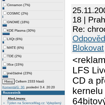
Cinnamon
(
7%
)
25.11.20
COSMIC
(
2%
)
18 | Pra
GNOME
(
18%
)
Re: chro
KDE Plasma
(
30%
)
Odpověd
LXQt
(
6%
)
Blokovat
MATE
(
6%
)
TDE
(
2%
)
<rekla
Xfce
(
15%
)
LFS Liv
jiné/žádné
(
23%
)
CD a p
Celkem 2333 hlasů
Komentářů: 30
, poslední 3.4. 20:20
kernelu
Rozcestník
64bitov
AbcLinuxu
Týden na ScienceMag.cz: Vylepšený