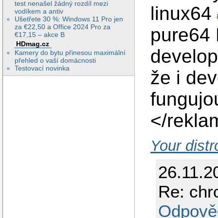
test nenašel žádný rozdíl mezi
linux64
vodíkem a antiv
Ušetřete 30 %: Windows 11 Pro jen
za €22,50 a Office 2024 Pro za
pure64 
€17,15 – akce B
HDmag.cz
develop
Kamery do bytu přinesou maximální
přehled o vaší domácnosti
Testovací novinka
že i de
fungujo
</rekla
Your distr
26.11.2
Re: chr
Odpově