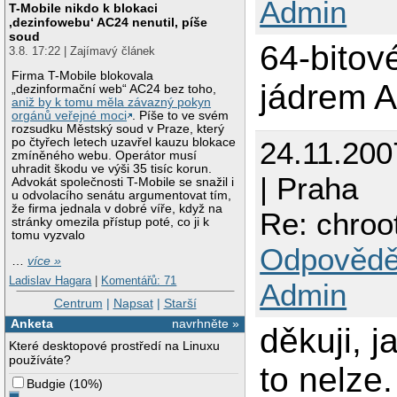
Admin
T-Mobile nikdo k blokaci
‚dezinfowebu‘ AC24 nenutil, píše
soud
64-bitov
3.8. 17:22 | Zajímavý článek
Firma T-Mobile blokovala
jádrem A
„dezinformační web“ AC24 bez toho,
aniž by k tomu měla závazný pokyn
orgánů veřejné moci
. Píše to ve svém
rozsudku Městský soud v Praze, který
24.11.200
po čtyřech letech uzavřel kauzu blokace
zmíněného webu. Operátor musí
uhradit škodu ve výši 35 tisíc korun.
| Praha
Advokát společnosti T-Mobile se snažil i
u odvolacího senátu argumentovat tím,
že firma jednala v dobré víře, když na
Re: chroo
stránky omezila přístup poté, co ji k
tomu vyzvalo
Odpovědě
…
více »
Ladislav Hagara
|
Komentářů: 71
Admin
Centrum
|
Napsat
|
Starší
Anketa
navrhněte »
děkuji, j
Které desktopové prostředí na Linuxu
používáte?
to nelze.
Budgie
(
10%
)