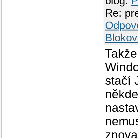
blog:
P
Re: pr
Odpov
Blokov
Takže 
Windo
stačí
někde
nastav
nemus
znova