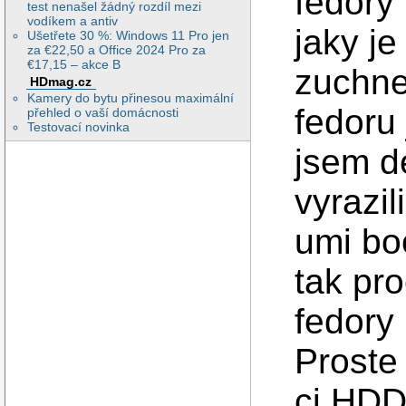
fedory 
test nenašel žádný rozdíl mezi
vodíkem a antiv
jaky j
Ušetřete 30 %: Windows 11 Pro jen
za €22,50 a Office 2024 Pro za
€17,15 – akce B
zuchne 
HDmag.cz
Kamery do bytu přinesou maximální
fedoru
přehled o vaší domácnosti
Testovací novinka
jsem d
vyrazi
umi bo
tak pr
fedory
Proste
ci HDD