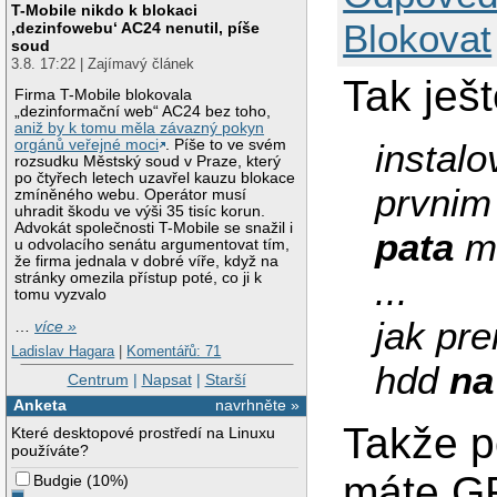
T-Mobile nikdo k blokaci
Blokovat
‚dezinfowebu‘ AC24 nenutil, píše
soud
3.8. 17:22 | Zajímavý článek
Tak ješt
Firma T-Mobile blokovala
„dezinformační web“ AC24 bez toho,
aniž by k tomu měla závazný pokyn
instal
orgánů veřejné moci
. Píše to ve svém
rozsudku Městský soud v Praze, který
po čtyřech letech uzavřel kauzu blokace
prvnim
zmíněného webu. Operátor musí
uhradit škodu ve výši 35 tisíc korun.
Advokát společnosti T-Mobile se snažil i
pata
m
u odvolacího senátu argumentovat tím,
že firma jednala v dobré víře, když na
...
stránky omezila přístup poté, co ji k
tomu vyzvalo
jak pre
…
více »
Ladislav Hagara
|
Komentářů: 71
hdd
na
Centrum
|
Napsat
|
Starší
Anketa
navrhněte »
Takže p
Které desktopové prostředí na Linuxu
používáte?
máte GR
Budgie
(
10%
)