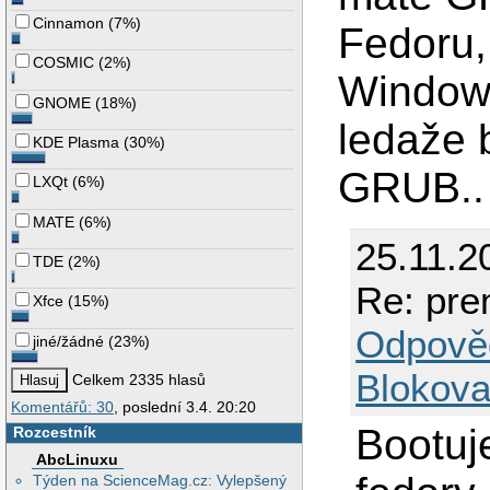
Cinnamon
(
7%
)
Fedoru,
COSMIC
(
2%
)
Windows
GNOME
(
18%
)
ledaže 
KDE Plasma
(
30%
)
GRUB..
LXQt
(
6%
)
MATE
(
6%
)
25.11.2
TDE
(
2%
)
Re: pr
Xfce
(
15%
)
Odpově
jiné/žádné
(
23%
)
Blokova
Celkem 2335 hlasů
Komentářů: 30
, poslední 3.4. 20:20
Bootuje
Rozcestník
AbcLinuxu
Týden na ScienceMag.cz: Vylepšený