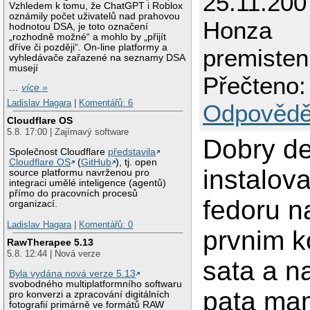
25.11.200
Vzhledem k tomu, že ChatGPT i Roblox
oznámily počet uživatelů nad prahovou
Honza
hodnotou DSA, je toto označení
„rozhodně možné“ a mohlo by „přijít
dříve či později“. On-line platformy a
premiste
vyhledávače zařazené na seznamy DSA
musejí
Přečteno:
…
více »
Ladislav Hagara
|
Komentářů: 6
Odpovědě
Cloudflare OS
5.8. 17:00 | Zajímavý software
Dobry de
Společnost Cloudflare
představila
Cloudflare OS
(
GitHub
), tj. open
instalov
source platformu navrženou pro
integraci umělé inteligence (agentů)
přímo do pracovních procesů
fedoru n
organizací.
Ladislav Hagara
|
Komentářů: 0
prvnim k
RawTherapee 5.13
5.8. 12:44 | Nová verze
sata a n
Byla vydána nová verze 5.13
svobodného multiplatformního softwaru
pata ma
pro konverzi a zpracování digitálních
fotografií primárně ve formátů RAW