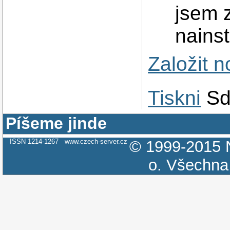
jsem z
nains
Založit 
Tiskni
Sd
Píšeme jinde
ISSN 1214-1267
www.czech-server.cz
© 1999-2015
o.
Všechna 