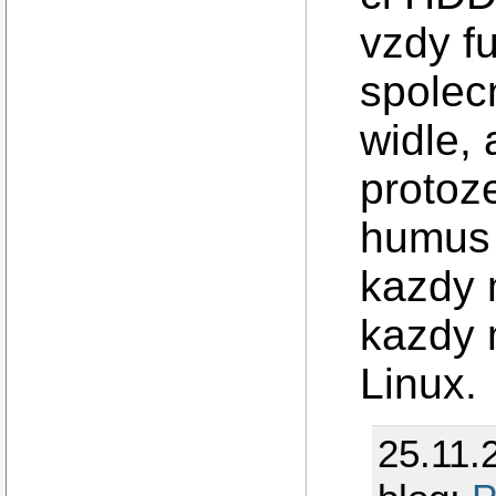
vzdy f
spolec
widle,
protoz
humus 
kazdy 
kazdy 
Linux.
25.11.