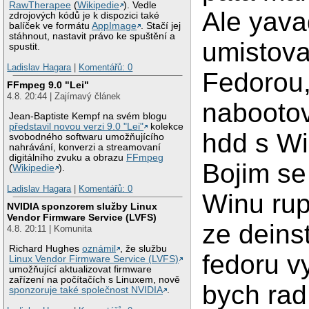
RawTherapee
(
Wikipedie
). Vedle
Ale yav
zdrojových kódů je k dispozici také
balíček ve formátu
AppImage
. Stačí jej
stáhnout, nastavit právo ke spuštění a
umistova
spustit.
Ladislav Hagara
|
Komentářů: 0
Fedorou,
FFmpeg 9.0 "Lei"
4.8. 20:44 | Zajímavý článek
nabootov
Jean-Baptiste Kempf na svém blogu
představil novou verzi 9.0 "Lei"
kolekce
hdd s W
svobodného softwaru umožňujícího
nahrávání, konverzi a streamovaní
digitálního zvuku a obrazu
FFmpeg
Bojim se
(
Wikipedie
).
Ladislav Hagara
|
Komentářů: 0
Winu ru
NVIDIA sponzorem služby Linux
Vendor Firmware Service (LVFS)
ze deins
4.8. 20:11 | Komunita
Richard Hughes
oznámil
, že službu
fedoru v
Linux Vendor Firmware Service (LVFS)
umožňující aktualizovat firmware
zařízení na počítačích s Linuxem, nově
bych rad
sponzoruje také společnost NVIDIA
.