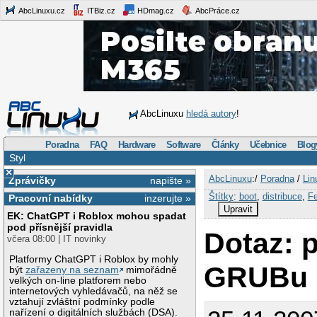
AbcLinuxu.cz
ITBiz.cz
HDmag.cz
AbcPráce.cz
AbcLinuxu
hledá autory
!
Poradna
FAQ
Hardware
Software
Články
Učebnice
Blog
Styl
×
AbcLinuxu
:/
Poradna
/
Lin
Zprávičky
napište »
Štítky
:
boot
,
distribuce
,
F
Pracovní nabídky
inzerujte »
Upravit
EK: ChatGPT i Roblox mohou spadat
pod přísnější pravidla
Dotaz: 
včera 08:00 | IT novinky
Platformy ChatGPT i Roblox by mohly
GRUBu
být
zařazeny na seznam
mimořádně
velkých on-line platforem nebo
internetových vyhledávačů, na něž se
vztahují zvláštní podmínky podle
nařízení o digitálních službách (DSA).