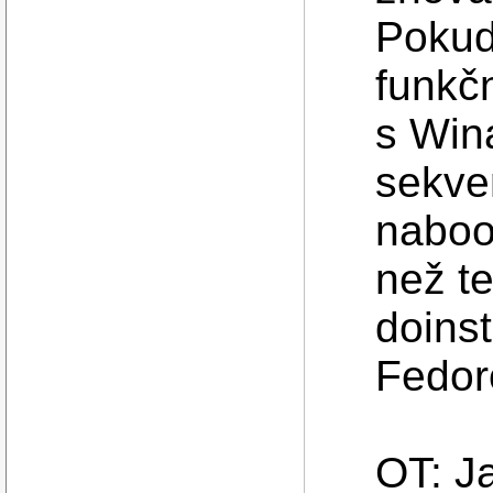
Pokud
funkčn
s Win
sekve
naboo
než t
doins
Fedor
OT: J