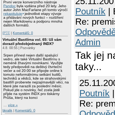
25.11.200
První verze konverzního nástroje
Pandoc
byla vydána před 20 lety. Jeho
Poutník
| 
autor John MacFarlane při tomto výročí
rekapituluje
jednotlivé etapy vývoje
a přidávání nových funkcí – rozšíření
Re: prem
nejen Markdownu a podporu mnoha
dalších formátů.
Odpovědě
|🇵🇸
|
Komentářů: 0
Admin
Virtuální Bastlírna vol. 65: Už vám
dorazil předobjednaný INDX?
4.8. 00:55 | Pozvánky
Tak jej 
Srpen přinesl nejen další spalující
vedro, ale také Virtuální Bastlírnu s
taky...
neméně žhavými novinkami. Využijte
tedy předpovědi na deštivý čtvrteční
večer a od 20:00 se připojte online k
tomuto neformálnímu setkání kutilů,
techniků a vědců, kde se strahovskými
25.11.20
bastlíři proberete nejzajímavější věci, na
které jste narazili za poslední měsíc.
Poutník
|
Pokud jde o novinky, řeč zcela jistě
přijde na systém INDX pro tiskárny
Průša, který na konci
Re: pre
…
více »
Odpověd
bkralik
|
Komentářů: 0