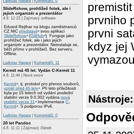
Ladislav Hagara
|
Komentářů: 0
premisti
SlideRshow, prohlížeč fotek, ale i
jejich organizér a prezentátor
prvniho 
4.8. 12:22 | Zajímavý software
Edvard Rejthar na blogu zaměstnanců
prvni sa
CZ.NIC
představil
svou aplikaci
SlideRshow
(
GitHub
). Funguje jako
prohlížeč fotek, ale i jako jejich
kdyz jej
organizér a prezentátor. Neinstaluje se,
běží přímo v prohlížeči. Bez serveru.
Offline.
vymazou 
Ladislav Hagara
|
Komentářů: 11
Kermit má 45 let. Vydán C-Kermit 11
4.8. 11:44 | Nová verze
Kermit
, tj. protokol pro přenos souborů,
vznikl před 45 lety
. Při této příležitosti
byla po 15 letech od vydání poslední
Nástroje:
stabilní verze 9.0.302 vydána
nová
stabilní verze 11
implementace
C-
Kermit
. S podporou IPv6.
Odpově
Ladislav Hagara
|
Komentářů: 0
20 let Pandoc
4.8. 11:11 | Zajímavý článek