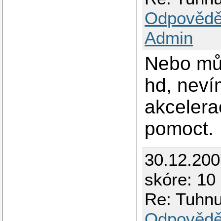
Odpovědě
Admin
Nebo můž
hd, neví
akcelerac
pomoct.
30.12.20
skóre: 10 
Re: Tuhnut
Odpovědě