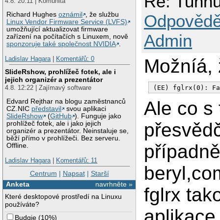
Re: Tuhnut
4.8. 20:11 | Komunita
  Load         "dri
EndSection

Richard Hughes
oznámil
, že službu
Odpovědě
Linux Vendor Firmware Service (LVFS)
Section "InputDevic
umožňující aktualizovat firmware
  Driver       "kbd
Admin
zařízení na počítačích s Linuxem, nově
  Identifier   "Ke
sponzoruje také společnost NVIDIA
.
  Option       "Pr
  Option       "Xk
Ladislav Hagara
|
Komentářů: 0
Možníá, ž
  Option       "Xk
  Option       "Xk
SlideRshow, prohlížeč fotek, ale i
  Option       "Xk
jejich organizér a prezentátor
EndSection

(EE) fglrx(0): F
4.8. 12:22 | Zajímavý software
Edvard Rejthar na blogu zaměstnanců
Ale co s
Section "InputDevic
CZ.NIC
představil
svou aplikaci
  Driver       "mou
SlideRshow
(
GitHub
). Funguje jako
  Identifier   "Mo
přesvědč
prohlížeč fotek, ale i jako jejich
  Option       "Bu
organizér a prezentátor. Neinstaluje se,
  Option       "De
běží přímo v prohlížeči. Bez serveru.
  Option       "Na
případně
Offline.
  Option       "Pr
  Option       "Ve
Ladislav Hagara
|
Komentářů: 11
beryl,co
  Option       "ZA
Centrum
|
Napsat
|
Starší
EndSection

Anketa
navrhněte »
fglrx ta
Section "Monitor"

Které desktopové prostředí na Linuxu
  Option       "Ca
používáte?
aplikace
  DisplaySize  408 
Budgie
(
10%
)
  HorizSync    30-8