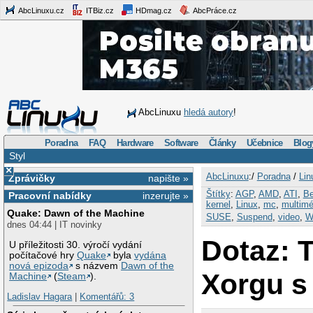
AbcLinuxu.cz
ITBiz.cz
HDmag.cz
AbcPráce.cz
AbcLinuxu
hledá autory
!
Poradna
FAQ
Hardware
Software
Články
Učebnice
Blog
Styl
×
AbcLinuxu
:/
Poradna
/
Lin
Zprávičky
napište »
Štítky
:
AGP
,
AMD
,
ATI
,
Be
Pracovní nabídky
inzerujte »
kernel
,
Linux
,
mc
,
multimé
Quake: Dawn of the Machine
SUSE
,
Suspend
,
video
,
W
dnes 04:44 | IT novinky
Dotaz: 
U příležitosti 30. výročí vydání
počítačové hry
Quake
byla
vydána
nová epizoda
s názvem
Dawn of the
Xorgu s 
Machine
(
Steam
).
Ladislav Hagara
|
Komentářů: 3