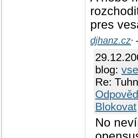
rozchodi
pres ves
djhanz.cz
-
29.12.2
blog:
vs
Re: Tuhn
Odpověd
Blokovat
No neví
opensus