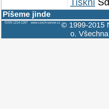
Tiskni
Sd
Píšeme jinde
ISSN 1214-1267
www.czech-server.cz
© 1999-2015
o.
Všechna 