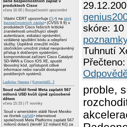
Série bezpečnostních záplat v
29.12.200
produktech Cisco
včera 16:00 | Bezpečnostní upozornění
genius200
Vládní CERT upozorňuje (
𝕏
) na
sérii
bezpečnostních záplat
(CVSS 9.9) v
skóre: 10 
produktech Cisco řešících kritické
zranitelnosti umožňující obejití
autentizace, eskalaci oprávnění,
poznamky
vzdálené spuštění kódu a odepření
služby. Úspěšné zneužití může
Tuhnutí Xo
útočníkům umožnit získat neoprávněný
přístup k dotčeným systémům,
kompromitovat zařízení Cisco Catalyst
Přečteno:
SD-WAN a Cisco IOS XE, spustit
libovolný kód, zpřístupnit citlivé
informace nebo narušit dostupnost
Odpovědě
postižených systémů.
Ladislav Hagara
|
Komentářů: 2
proble, 
Soud nařídil firmě Meta zaplatit 567
milionů USD kvůli újmě způsobené
rozchodi
dětem
včera 15:33 | IT novinky
akcelera
Soud v americkém státě Nové Mexiko
ve čtvrtek
nařídil
internetové
společnosti Meta Platforms zaplatit 567
milionů dolarů (téměř 12 miliard Kč) za