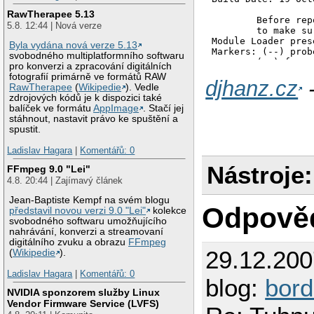
  FontPath     "/u
RawTherapee 5.13
  FontPath     "/u
5.8. 12:44 | Nová verze
  FontPath     "/u
  FontPath     "/u
Byla vydána nová verze 5.13
  FontPath     "/u
svobodného multiplatformního softwaru
  FontPath     "/u
pro konverzi a zpracování digitálních
  FontPath     "/u
fotografií primárně ve formátů RAW
  FontPath     "/u
djhanz.cz
-
RawTherapee
(
Wikipedie
). Vedle
  FontPath     "/u
zdrojových kódů je k dispozici také
  FontPath     "/u
balíček ve formátu
AppImage
. Stačí jej
  FontPath     "/u
stáhnout, nastavit právo ke spuštění a
  FontPath     "/u
spustit.
  FontPath     "/u
  FontPath     "/u
Ladislav Hagara
|
Komentářů: 0
  FontPath     "/o
  InputDevices "/d
Nástroje:
FFmpeg 9.0 "Lei"
  InputDevices "/d
4.8. 20:44 | Zajímavý článek
EndSection

Jean-Baptiste Kempf na svém blogu
Section "ServerFlag
Odpově
představil novou verzi 9.0 "Lei"
kolekce
  Option       "Al
svobodného softwaru umožňujícího
  Option       "Ig
nahrávání, konverzi a streamovaní
EndSection

digitálního zvuku a obrazu
FFmpeg
29.12.20
(
Wikipedie
).
Section "Module"

  Load         "dbe
Ladislav Hagara
|
Komentářů: 0
  Load         "typ
blog:
bord
  Load         "fr
NVIDIA sponzorem služby Linux
  Load         "ext
Vendor Firmware Service (LVFS)
  Load         "glx