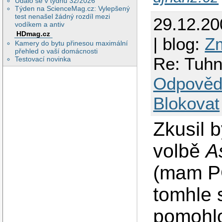
Událo se v týdnu 32/2026
    Depth      8

Týden na ScienceMag.cz: Vylepšený
    Modes      "12
test nenašel žádný rozdíl mezi
29.12.2
  EndSubSection

vodíkem a antiv
  Device       "De
HDmag.cz
  Identifier   "Sc
| blog:
Z
Kamery do bytu přinesou maximální
  Monitor      "Mo
přehled o vaší domácnosti
EndSection

Re: Tuhn
Testovací novinka
Section "Device"

Odpověd
  BoardName    "AT
  BusID        "3:0
  Driver       "fgl
Blokovat
  Identifier   "De
  Option       "FS
  Option       "FS
Zkusil 
  Option       "St
  Option       "FS
  Option       "FS
volbě
A
  Option       "Ca
  Option       "no
  Option       "Ps
(mam PC
  Option       "FS
  Option       "FS
  #Option       "No
tomhle 
  Option       "FS
  Option       "Vi
  Option       "Op
pomohlo
  Option       "Ce