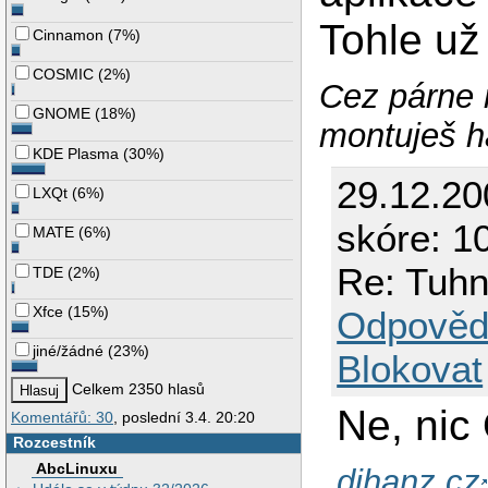
  Identifier   "Mo
Tohle už
  ModelName    "LG
Cinnamon
(
7%
)
  Option       "DPM
  VendorName   "GSM
COSMIC
(
2%
)
  VertRefresh  43-7
Cez párne 
  UseModes     "Mo
EndSection

GNOME
(
18%
)
montuješ ha
KDE Plasma
(
30%
)
Section "Modes"

  Identifier   "Mo
29.12.2
LXQt
(
6%
)
  Modeline 	"1440x900" 106 1440 1520 1672 1904 900 903 909 934 +hsync -vsync

EndSection

skóre: 10
MATE
(
6%
)
Section "Screen"

Re: Tuhn
TDE
(
2%
)
  DefaultDepth 24

  SubSection "Displ
    Depth      15

Xfce
(
15%
)
Odpověd
    Modes      "12
  EndSubSection

jiné/žádné
(
23%
)
  SubSection "Displ
Blokovat
    Depth      16

    Modes      "12
Celkem 2350 hlasů
  EndSubSection

Ne, nic
Komentářů: 30
, poslední 3.4. 20:20
  SubSection "Displ
    Depth      24

Rozcestník
    Modes      "12
AbcLinuxu
  EndSubSection

djhanz.cz
  SubSection "Displ