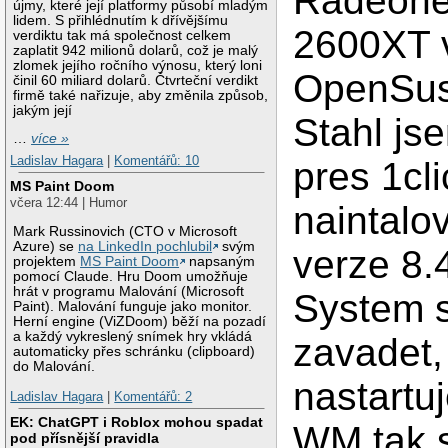
Radeon
újmy, které její platformy působí mladým
lidem. S přihlédnutím k dřívějšímu
2600XT 
verdiktu tak má společnost celkem
zaplatit 942 milionů dolarů, což je malý
zlomek jejího ročního výnosu, který loni
OpenSus
činil 60 miliard dolarů. Čtvrteční verdikt
firmě také nařizuje, aby změnila způsob,
jakým její
Stahl js
…
více »
Ladislav Hagara
|
Komentářů: 10
pres 1cli
MS Paint Doom
včera 12:44 | Humor
naintalov
Mark Russinovich (CTO v Microsoft
Azure) se
na LinkedIn pochlubil
svým
verze 8.
projektem
MS Paint Doom
napsaným
pomocí Claude. Hru Doom umožňuje
hrát v programu Malování (Microsoft
System 
Paint). Malování funguje jako monitor.
Herní engine (ViZDoom) běží na pozadí
a každý vykreslený snímek hry vkládá
zavadet,
automaticky přes schránku (clipboard)
do Malování.
nastartu
Ladislav Hagara
|
Komentářů: 2
EK: ChatGPT i Roblox mohou spadat
WM tak 
pod přísnější pravidla