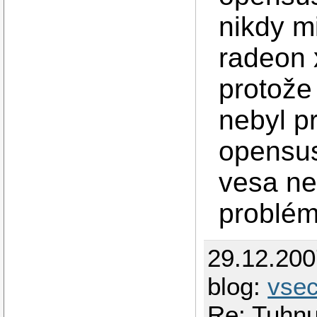
nikdy m
radeon 
protože 
nebyl p
opensus
vesa ne
problémy
29.12.20
blog:
vse
Re: Tuhnut