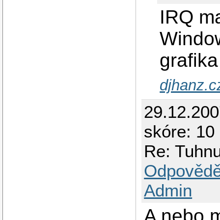
  Option       "Xi
  Screen       "Sc
IRQ ma
EndSection

Window
Section "DRI"

    Group      "vid
    Mode       0660
grafika
EndSection

Section "Extensions
djhanz.c
  Option       "DA
29.12.20
skóre: 10 
Re: Tuhnut
Odpovědě
Admin
A nebo 