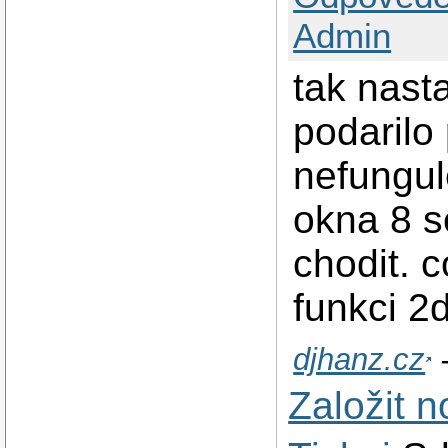
Admin
tak nast
podarilo
nefungul
okna 8 s
chodit. 
funkci 2
djhanz.cz
-
Založit 