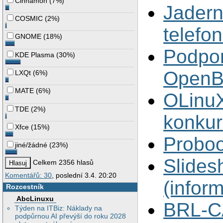
Cinnamon
(
7%
)
Jadern
COSMIC
(
2%
)
telefo
GNOME
(
18%
)
Podpo
KDE Plasma
(
30%
)
Open
LXQt
(
6%
)
MATE
(
6%
)
OLinuX
TDE
(
2%
)
konkur
Xfce
(
15%
)
Probo
jiné/žádné
(
23%
)
Slides
Celkem 2356 hlasů
Komentářů: 30
, poslední 3.4. 20:20
(infor
Rozcestník
AbcLinuxu
BRL-CA
Týden na ITBiz: Náklady na
podpůrnou AI převýší do roku 2028