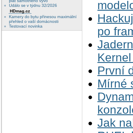
plat samotného vývo
modelo
Událo se v týdnu 32/2026
HDmag.cz
Hackuj
Kamery do bytu přinesou maximální
přehled o vaší domácnosti
Testovací novinka
po fra
Jadern
Kernel
První
Mírné
Dynami
konzol
Jak na