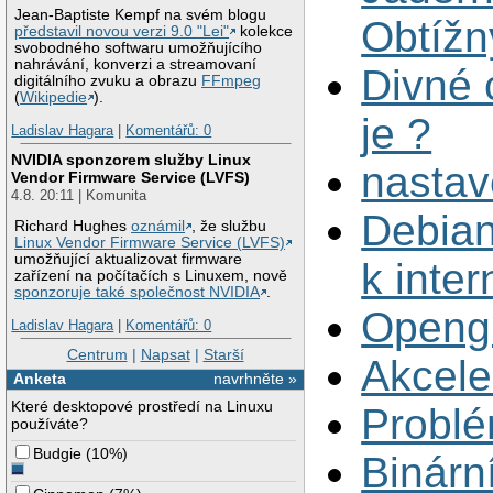
Jean-Baptiste Kempf na svém blogu
Obtížn
představil novou verzi 9.0 "Lei"
kolekce
svobodného softwaru umožňujícího
nahrávání, konverzi a streamovaní
Divné 
digitálního zvuku a obrazu
FFmpeg
(
Wikipedie
).
je ?
Ladislav Hagara
|
Komentářů: 0
NVIDIA sponzorem služby Linux
nastav
Vendor Firmware Service (LVFS)
4.8. 20:11 | Komunita
Debian
Richard Hughes
oznámil
, že službu
Linux Vendor Firmware Service (LVFS)
umožňující aktualizovat firmware
k inter
zařízení na počítačích s Linuxem, nově
sponzoruje také společnost NVIDIA
.
Opengl
Ladislav Hagara
|
Komentářů: 0
Centrum
|
Napsat
|
Starší
Akcele
Anketa
navrhněte »
Které desktopové prostředí na Linuxu
Problé
používáte?
Budgie
(
10%
)
Binárn