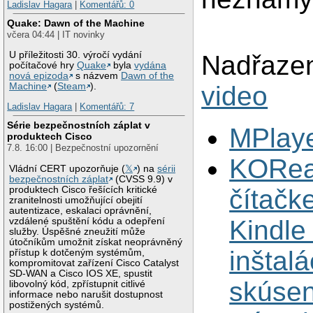
Ladislav Hagara
|
Komentářů: 0
Quake: Dawn of the Machine
včera 04:44 | IT novinky
U příležitosti 30. výročí vydání
Nadřazen
počítačové hry
Quake
byla
vydána
nová epizoda
s názvem
Dawn of the
video
Machine
(
Steam
).
Ladislav Hagara
|
Komentářů: 7
Série bezpečnostních záplat v
MPlaye
produktech Cisco
7.8. 16:00 | Bezpečnostní upozornění
KORea
Vládní CERT upozorňuje (
𝕏
) na
sérii
bezpečnostních záplat
(CVSS 9.9) v
čítačk
produktech Cisco řešících kritické
zranitelnosti umožňující obejití
autentizace, eskalaci oprávnění,
Kindle 
vzdálené spuštění kódu a odepření
služby. Úspěšné zneužití může
útočníkům umožnit získat neoprávněný
inštalá
přístup k dotčeným systémům,
kompromitovat zařízení Cisco Catalyst
SD-WAN a Cisco IOS XE, spustit
skúsen
libovolný kód, zpřístupnit citlivé
informace nebo narušit dostupnost
postižených systémů.