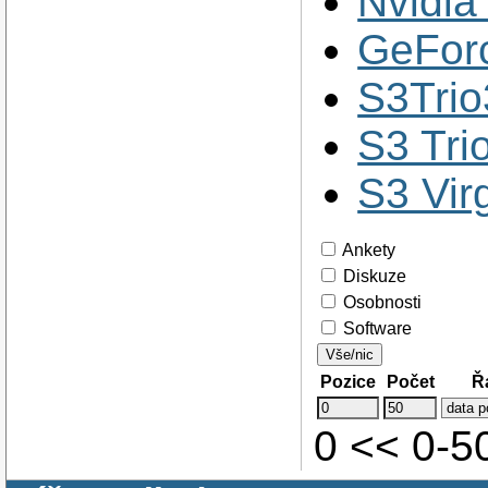
Nvidia
GeForc
S3Tri
S3 Tri
S3 Vir
Ankety
Diskuze
Osobnosti
Software
Vše/nic
Pozice
Počet
Ř
0 << 0-