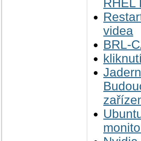
RHEL 
Restar
videa
BRL-C
kliknut
Jadern
Budouc
zařízen
Ubuntu
monito