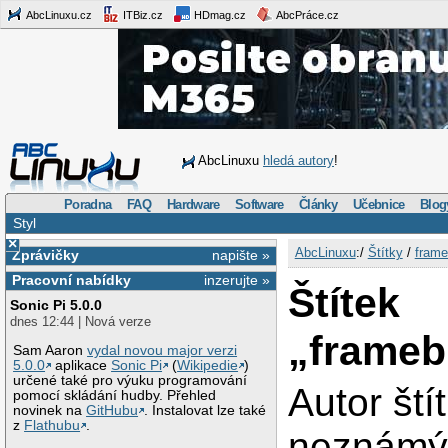
AbcLinuxu.cz
ITBiz.cz
HDmag.cz
AbcPráce.cz
AbcLinuxu
hledá autory
!
Poradna
FAQ
Hardware
Software
Články
Učebnice
Blog
Styl
×
AbcLinuxu
:/
Štítky
/
frame
Zprávičky
napište »
Pracovní nabídky
inzerujte »
Štítek
Sonic Pi 5.0.0
dnes 12:44 | Nová verze
„frameb
Sam Aaron
vydal novou major verzi
5.0.0
aplikace
Sonic Pi
(
Wikipedie
)
určené také pro výuku programování
Autor ští
pomocí skládání hudby. Přehled
novinek na
GitHubu
. Instalovat lze také
z
Flathubu
.
neznám