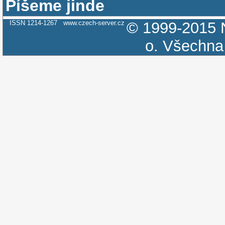
Píšeme jinde
ISSN 1214-1267
www.czech-server.cz
© 1999-2015
o.
Všechna 