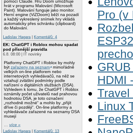
Lenovo
pomocí Claude. Hru Doom umožňuje
hrát v programu Malování (Microsoft
Paint). Malování funguje jako monitor.
Pro (v
Herní engine (ViZDoom) běží na pozadí
a každý vykreslený snímek hry vkládá
Rozbe
automaticky přes schránku (clipboard)
do Malování.
ESP32
Ladislav Hagara
|
Komentářů: 4
EK: ChatGPT i Roblox mohou spadat
pod přísnější pravidla
precho
6.8. 08:00 | IT novinky
GRUB +
Platformy ChatGPT i Roblox by mohly
být
zařazeny na seznam
mimořádně
velkých on-line platforem nebo
HDMI -
internetových vyhledávačů, na něž se
vztahují zvláštní podmínky podle
nařízení o digitálních službách (DSA).
Travel
Vzhledem k tomu, že ChatGPT i Roblox
oznámily počet uživatelů nad prahovou
hodnotou DSA, je toto označení
Linux 
„rozhodně možné“ a mohlo by „přijít
dříve či později“. On-line platformy a
vyhledávače zařazené na seznamy DSA
FreeBS
musejí
…
více »
NanoP
Ladislav Hagara
|
Komentářů: 13