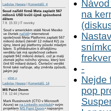
Návod
Ladislav Hagara
|
Komentářů: 4
na ker
Soud nařídil firmě Meta zaplatit 567
milionů USD kvůli újmě způsobené
dětem
(disku
7.8. 15:33 | IT novinky
Soud v americkém státě Nové Mexiko
Nastav
ve čtvrtek
nařídil
internetové
společnosti Meta Platforms zaplatit 567
milionů dolarů (téměř 12 miliard Kč) za
snímk
újmy, které její platformy působí mladým
lidem. S přihlédnutím k dřívějšímu
verdiktu tak má společnost celkem
frekve
zaplatit 942 milionů dolarů, což je malý
zlomek jejího ročního výnosu, který loni
činil 60 miliard dolarů. Čtvrteční verdikt
-
firmě také nařizuje, aby změnila způsob,
jakým její
Nejde 
…
více »
Ladislav Hagara
|
Komentářů: 14
pop pr
MS Paint Doom
7.8. 12:44 | Humor
Suspen
Mark Russinovich (CTO v Microsoft
Azure) se
na LinkedIn pochlubil
svým
projektem
MS Paint Doom
napsaným