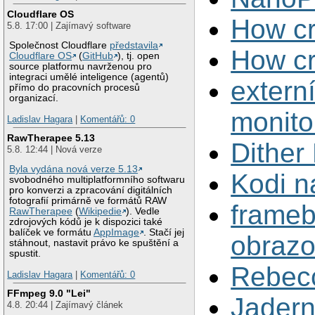
Cloudflare OS
How cr
5.8. 17:00 | Zajímavý software
Společnost Cloudflare
představila
How cr
Cloudflare OS
(
GitHub
), tj. open
source platformu navrženou pro
integraci umělé inteligence (agentů)
externí
přímo do pracovních procesů
organizací.
monito
Ladislav Hagara
|
Komentářů: 0
RawTherapee 5.13
Dithe
5.8. 12:44 | Nová verze
Byla vydána nová verze 5.13
Kodi n
svobodného multiplatformního softwaru
pro konverzi a zpracování digitálních
fotografií primárně ve formátů RAW
frameb
RawTherapee
(
Wikipedie
). Vedle
zdrojových kódů je k dispozici také
balíček ve formátu
AppImage
. Stačí jej
obrazo
stáhnout, nastavit právo ke spuštění a
spustit.
Rebec
Ladislav Hagara
|
Komentářů: 0
FFmpeg 9.0 "Lei"
Jadern
4.8. 20:44 | Zajímavý článek