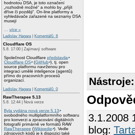
hodnotou DSA, je toto označení
„rozhodně možné“ a mohlo by „přijít
dříve či později“. On-line platformy a
vyhledávače zařazené na seznamy DSA
musejí
…
více »
Ladislav Hagara
|
Komentářů: 8
Cloudflare OS
5.8. 17:00 | Zajímavý software
Společnost Cloudflare
představila
Cloudflare OS
(
GitHub
), tj. open
source platformu navrženou pro
integraci umělé inteligence (agentů)
přímo do pracovních procesů
Nástroje:
organizací.
Ladislav Hagara
|
Komentářů: 0
Odpově
RawTherapee 5.13
5.8. 12:44 | Nová verze
Byla vydána nová verze 5.13
3.1.2008 
svobodného multiplatformního softwaru
pro konverzi a zpracování digitálních
fotografií primárně ve formátů RAW
blog:
Tart
RawTherapee
(
Wikipedie
). Vedle
zdrojových kódů je k dispozici také