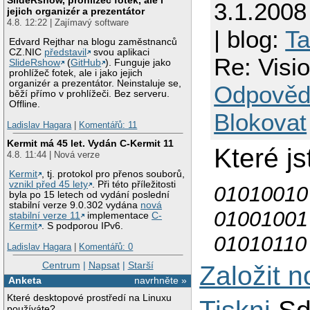
3.1.2008
jejich organizér a prezentátor
4.8. 12:22 | Zajímavý software
| blog:
Ta
Edvard Rejthar na blogu zaměstnanců
CZ.NIC
představil
svou aplikaci
Re: Vis
SlideRshow
(
GitHub
). Funguje jako
prohlížeč fotek, ale i jako jejich
organizér a prezentátor. Neinstaluje se,
Odpověd
běží přímo v prohlížeči. Bez serveru.
Offline.
Blokovat
Ladislav Hagara
|
Komentářů: 11
Kermit má 45 let. Vydán C-Kermit 11
Které js
4.8. 11:44 | Nová verze
Kermit
, tj. protokol pro přenos souborů,
vznikl před 45 lety
. Při této příležitosti
01010010
byla po 15 letech od vydání poslední
stabilní verze 9.0.302 vydána
nová
01001001
stabilní verze 11
implementace
C-
Kermit
. S podporou IPv6.
01010110
Ladislav Hagara
|
Komentářů: 0
Centrum
|
Napsat
|
Starší
Založit 
Anketa
navrhněte »
Které desktopové prostředí na Linuxu
používáte?