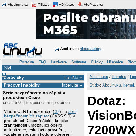
AbcLinuxu.cz
ITBiz.cz
HDmag.cz
AbcPráce.cz
AbcLinuxu
hledá autory
!
Poradna
FAQ
Hardware
Software
Články
Učebnice
Blog
Styl
×
AbcLinuxu
:/
Poradna
/
Lin
Zprávičky
napište »
Pracovní nabídky
inzerujte »
Štítky
:
AbcLinuxu
,
kernel
Série bezpečnostních záplat v
Dotaz:
produktech Cisco
dnes 16:00 | Bezpečnostní upozornění
VisionB
Vládní CERT upozorňuje (
𝕏
) na
sérii
bezpečnostních záplat
(CVSS 9.9) v
produktech Cisco řešících kritické
7200W
zranitelnosti umožňující obejití
autentizace, eskalaci oprávnění,
vzdálené spuštění kódu a odepření