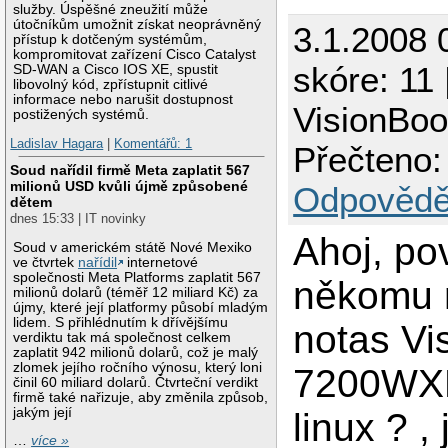
služby. Úspěšné zneužití může
útočníkům umožnit získat neoprávněný
3.1.2008 
přístup k dotčeným systémům,
kompromitovat zařízení Cisco Catalyst
skóre: 11 |
SD-WAN a Cisco IOS XE, spustit
libovolný kód, zpřístupnit citlivé
informace nebo narušit dostupnost
VisionBo
postižených systémů.
Ladislav Hagara
|
Komentářů: 1
Přečteno:
Soud nařídil firmě Meta zaplatit 567
milionů USD kvůli újmě způsobené
Odpovědě
dětem
dnes 15:33 | IT novinky
Ahoj, po
Soud v americkém státě Nové Mexiko
ve čtvrtek
nařídil
internetové
společnosti Meta Platforms zaplatit 567
někomu 
milionů dolarů (téměř 12 miliard Kč) za
újmy, které její platformy působí mladým
lidem. S přihlédnutím k dřívějšímu
notas Vi
verdiktu tak má společnost celkem
zaplatit 942 milionů dolarů, což je malý
zlomek jejího ročního výnosu, který loni
7200WXN
činil 60 miliard dolarů. Čtvrteční verdikt
firmě také nařizuje, aby změnila způsob,
jakým její
linux ? ,
…
více »