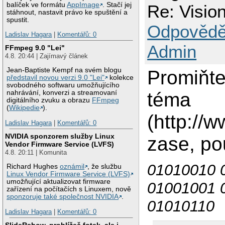
balíček ve formátu
AppImage
. Stačí jej
Re: Visi
stáhnout, nastavit právo ke spuštění a
spustit.
Odpovědě
Ladislav Hagara
|
Komentářů: 0
Admin
FFmpeg 9.0 "Lei"
4.8. 20:44 | Zajímavý článek
Jean-Baptiste Kempf na svém blogu
Promiňte
představil novou verzi 9.0 "Lei"
kolekce
svobodného softwaru umožňujícího
téma
nahrávání, konverzi a streamovaní
digitálního zvuku a obrazu
FFmpeg
(
Wikipedie
).
(http://
Ladislav Hagara
|
Komentářů: 0
NVIDIA sponzorem služby Linux
zase, pou
Vendor Firmware Service (LVFS)
4.8. 20:11 | Komunita
01010010 
Richard Hughes
oznámil
, že službu
Linux Vendor Firmware Service (LVFS)
umožňující aktualizovat firmware
01001001 
zařízení na počítačích s Linuxem, nově
sponzoruje také společnost NVIDIA
.
01010110
Ladislav Hagara
|
Komentářů: 0
SlideRshow, prohlížeč fotek, ale i