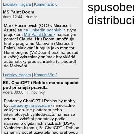
spusobe
Ladislav Hagara
|
Komentářů: 6
MS Paint Doom
distribu
dnes 12:44 | Humor
Mark Russinovich (CTO v Microsoft
Azure) se
na LinkedIn pochlubil
svým
projektem
MS Paint Doom
napsaným
pomocí Claude. Hru Doom umožňuje
hrát v programu Malování (Microsoft
Paint). Malování funguje jako monitor.
Herní engine (ViZDoom) běží na pozadí
a každý vykreslený snímek hry vkládá
automaticky přes schránku (clipboard)
do Malování.
Ladislav Hagara
|
Komentářů: 2
EK: ChatGPT i Roblox mohou spadat
pod přísnější pravidla
včera 08:00 | IT novinky
Platformy ChatGPT i Roblox by mohly
být
zařazeny na seznam
mimořádně
velkých on-line platforem nebo
internetových vyhledávačů, na něž se
vztahují zvláštní podmínky podle
nařízení o digitálních službách (DSA).
Vzhledem k tomu, že ChatGPT i Roblox
oznámily počet uživatelů nad prahovou