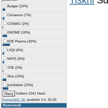
Tiskni
Sd
Budgie
(
10%
)
Cinnamon
(
7%
)
COSMIC
(
2%
)
GNOME
(
18%
)
KDE Plasma
(
30%
)
LXQt
(
6%
)
MATE
(
6%
)
TDE
(
2%
)
Xfce
(
15%
)
jiné/žádné
(
23%
)
Celkem 2341 hlasů
Komentářů: 30
, poslední 3.4. 20:20
Rozcestník