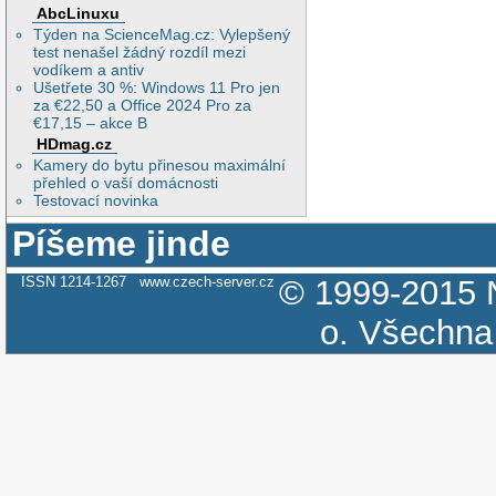
AbcLinuxu
Týden na ScienceMag.cz: Vylepšený
test nenašel žádný rozdíl mezi
vodíkem a antiv
Ušetřete 30 %: Windows 11 Pro jen
za €22,50 a Office 2024 Pro za
€17,15 – akce B
HDmag.cz
Kamery do bytu přinesou maximální
přehled o vaší domácnosti
Testovací novinka
Píšeme jinde
ISSN 1214-1267
www.czech-server.cz
© 1999-2015
o.
Všechna 