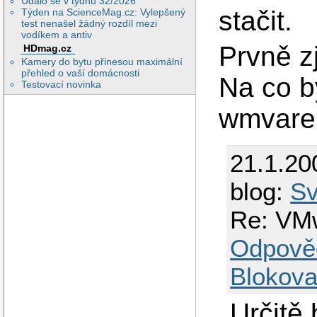
Událo se v týdnu 32/2026
stačit.
Týden na ScienceMag.cz: Vylepšený
test nenašel žádný rozdíl mezi
vodíkem a antiv
Prvně zj
HDmag.cz
Kamery do bytu přinesou maximální
přehled o vaší domácnosti
Na co b
Testovací novinka
wmvare
21.1.20
blog:
Sv
Re: VM
Odpově
Blokova
Určitě