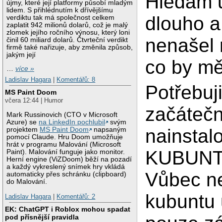
Hledám u
újmy, které její platformy působí mladým
lidem. S přihlédnutím k dřívějšímu
dlouho a
verdiktu tak má společnost celkem
zaplatit 942 milionů dolarů, což je malý
zlomek jejího ročního výnosu, který loni
nenašel
činil 60 miliard dolarů. Čtvrteční verdikt
firmě také nařizuje, aby změnila způsob,
jakým její
co by m
…
více »
Ladislav Hagara
|
Komentářů: 8
Potřebuj
MS Paint Doom
včera 12:44 | Humor
začátečn
Mark Russinovich (CTO v Microsoft
Azure) se
na LinkedIn pochlubil
svým
nainstal
projektem
MS Paint Doom
napsaným
pomocí Claude. Hru Doom umožňuje
hrát v programu Malování (Microsoft
KUBUNT
Paint). Malování funguje jako monitor.
Herní engine (ViZDoom) běží na pozadí
a každý vykreslený snímek hry vkládá
Vůbec ne
automaticky přes schránku (clipboard)
do Malování.
kubuntu
Ladislav Hagara
|
Komentářů: 2
EK: ChatGPT i Roblox mohou spadat
pod přísnější pravidla