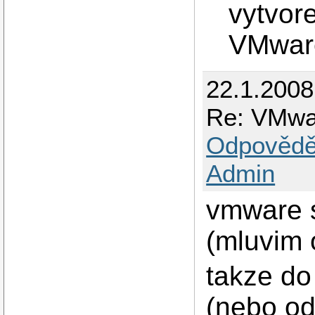
vytvore
VMware 
22.1.2008
Re: VMwa
Odpovědě
Admin
vmware s
(mluvim 
takze do 
(nebo o