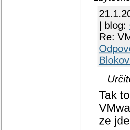
21.1.2
| blog:
Re: VM
Odpov
Blokov
Urči
Tak to
VMwar
ze jde