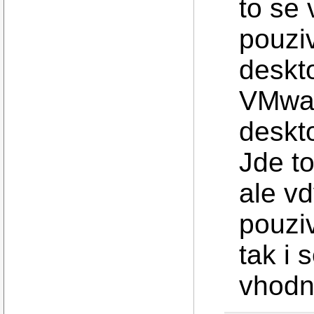
to se 
pouzi
deskt
VMwar
deskt
Jde to
ale vd
pouziv
tak i 
vhodn