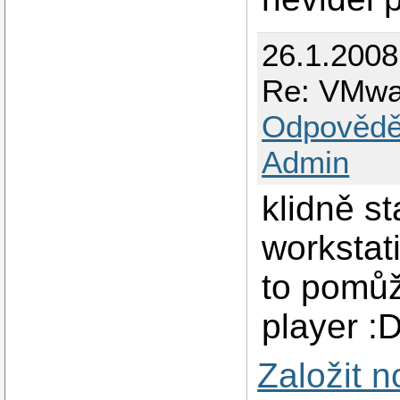
26.1.2008
Re: VMwa
Odpovědě
Admin
klidně s
workstati
to pomůž
player :
Založit 