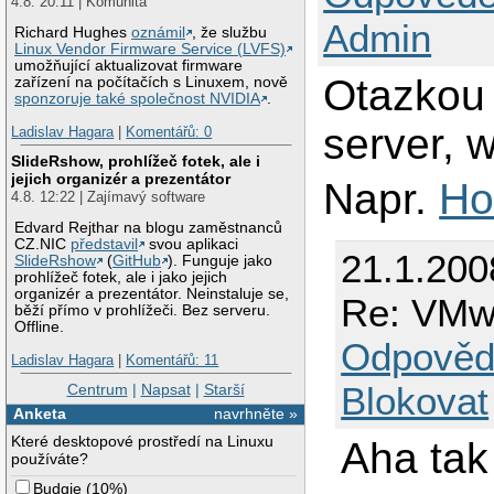
4.8. 20:11 | Komunita
Admin
Richard Hughes
oznámil
, že službu
Linux Vendor Firmware Service (LVFS)
umožňující aktualizovat firmware
Otazkou 
zařízení na počítačích s Linuxem, nově
sponzoruje také společnost NVIDIA
.
server, 
Ladislav Hagara
|
Komentářů: 0
SlideRshow, prohlížeč fotek, ale i
jejich organizér a prezentátor
Napr.
Ho
4.8. 12:22 | Zajímavý software
Edvard Rejthar na blogu zaměstnanců
CZ.NIC
představil
svou aplikaci
21.1.200
SlideRshow
(
GitHub
). Funguje jako
prohlížeč fotek, ale i jako jejich
organizér a prezentátor. Neinstaluje se,
Re: VMw
běží přímo v prohlížeči. Bez serveru.
Offline.
Odpověd
Ladislav Hagara
|
Komentářů: 11
Blokovat
Centrum
|
Napsat
|
Starší
Anketa
navrhněte »
Které desktopové prostředí na Linuxu
Aha tak 
používáte?
Budgie
(
10%
)