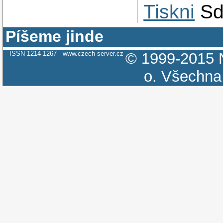
Tiskni
Sd
Píšeme jinde
ISSN 1214-1267
www.czech-server.cz
© 1999-2015
o.
Všechna 