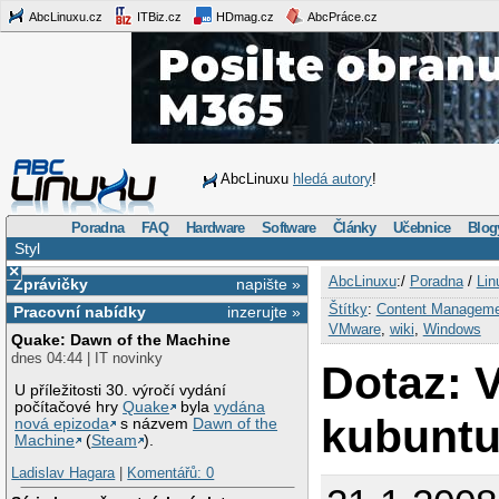
AbcLinuxu.cz
ITBiz.cz
HDmag.cz
AbcPráce.cz
AbcLinuxu
hledá autory
!
Poradna
FAQ
Hardware
Software
Články
Učebnice
Blog
Styl
×
AbcLinuxu
:/
Poradna
/
Lin
Zprávičky
napište »
Štítky
:
Content Managem
Pracovní nabídky
inzerujte »
VMware
,
wiki
,
Windows
Quake: Dawn of the Machine
dnes 04:44 | IT novinky
Dotaz: 
U příležitosti 30. výročí vydání
počítačové hry
Quake
byla
vydána
kubunt
nová epizoda
s názvem
Dawn of the
Machine
(
Steam
).
Ladislav Hagara
|
Komentářů: 0