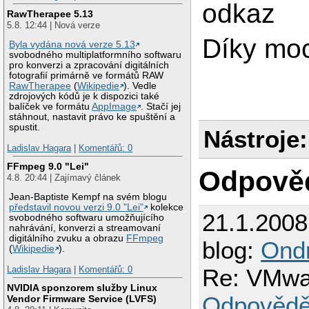
odkaz
RawTherapee 5.13
5.8. 12:44 | Nová verze
Díky mo
Byla vydána nová verze 5.13
svobodného multiplatformního softwaru
pro konverzi a zpracování digitálních
fotografií primárně ve formátů RAW
RawTherapee
(
Wikipedie
). Vedle
zdrojových kódů je k dispozici také
balíček ve formátu
AppImage
. Stačí jej
stáhnout, nastavit právo ke spuštění a
spustit.
Nástroje:
Ladislav Hagara
|
Komentářů: 0
FFmpeg 9.0 "Lei"
Odpově
4.8. 20:44 | Zajímavý článek
Jean-Baptiste Kempf na svém blogu
představil novou verzi 9.0 "Lei"
kolekce
21.1.200
svobodného softwaru umožňujícího
nahrávání, konverzi a streamovaní
digitálního zvuku a obrazu
FFmpeg
blog:
Ond
(
Wikipedie
).
Re: VMwa
Ladislav Hagara
|
Komentářů: 0
NVIDIA sponzorem služby Linux
Odpovědě
Vendor Firmware Service (LVFS)