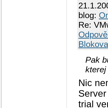
21.1.20
blog:
O
Re: VM
Odpově
Blokova
Pak b
kterej
Nic ne
Server 
trial v