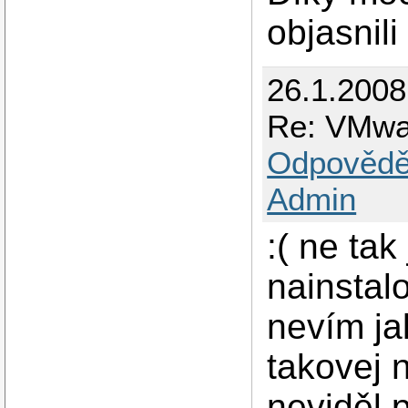
objasnili
26.1.2008
Re: VMwa
Odpovědě
Admin
:( ne ta
nainstal
nevím jak
takovej 
neviděl p