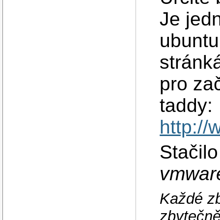
Je jed
ubuntu
stránk
pro za
taddy:
http:/
Stačil
vmware
Každé zb
zbytečně