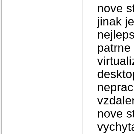
nove st
jinak j
nejleps
patrne 
virtual
deskto
neprac
vzdale
nove s
vychyta