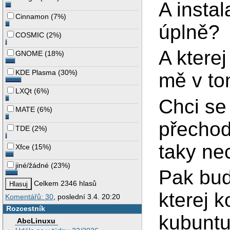
A instal
Cinnamon
(
7%
)
úplně?
COSMIC
(
2%
)
A kterej
GNOME
(
18%
)
KDE Plasma
(
30%
)
mě v tom
LXQt
(
6%
)
Chci se 
MATE
(
6%
)
přechod
TDE
(
2%
)
taky ne
Xfce
(
15%
)
jiné/žádné
(
23%
)
Pak bud
Celkem 2346 hlasů
kterej k
Komentářů: 30
, poslední 3.4. 20:20
Rozcestník
kubuntu
AbcLinuxu