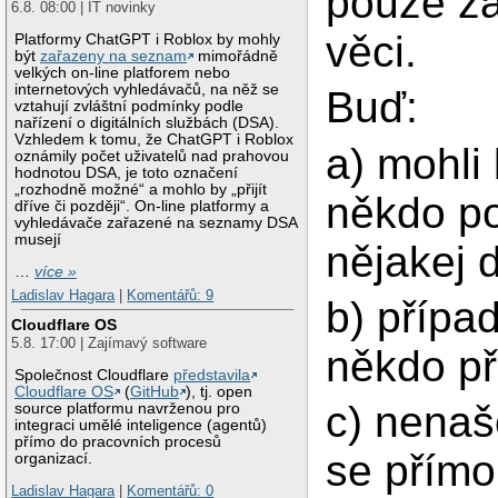
pouze zá
6.8. 08:00 | IT novinky
věci.
Platformy ChatGPT i Roblox by mohly
být
zařazeny na seznam
mimořádně
velkých on-line platforem nebo
internetových vyhledávačů, na něž se
Buď:
vztahují zvláštní podmínky podle
nařízení o digitálních službách (DSA).
Vzhledem k tomu, že ChatGPT i Roblox
a) mohli 
oznámily počet uživatelů nad prahovou
hodnotou DSA, je toto označení
„rozhodně možné“ a mohlo by „přijít
někdo p
dříve či později“. On-line platformy a
vyhledávače zařazené na seznamy DSA
musejí
nějakej 
…
více »
Ladislav Hagara
|
Komentářů: 9
b) přípa
Cloudflare OS
5.8. 17:00 | Zajímavý software
někdo p
Společnost Cloudflare
představila
Cloudflare OS
(
GitHub
), tj. open
c) nenaš
source platformu navrženou pro
integraci umělé inteligence (agentů)
přímo do pracovních procesů
se přímo 
organizací.
Ladislav Hagara
|
Komentářů: 0