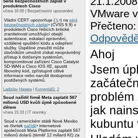
21.1.2008
Série bezpečnostních záplat v
produktech Cisco
VMware v
včera 16:00 | Bezpečnostní upozornění
Vládní CERT upozorňuje (
𝕏
) na
sérii
Přečteno:
bezpečnostních záplat
(CVSS 9.9) v
produktech Cisco řešících kritické
zranitelnosti umožňující obejití
Odpovědě
autentizace, eskalaci oprávnění,
vzdálené spuštění kódu a odepření
služby. Úspěšné zneužití může
Ahoj
útočníkům umožnit získat neoprávněný
přístup k dotčeným systémům,
kompromitovat zařízení Cisco Catalyst
Jsem úp
SD-WAN a Cisco IOS XE, spustit
libovolný kód, zpřístupnit citlivé
informace nebo narušit dostupnost
začáteč
postižených systémů.
Ladislav Hagara
|
Komentářů: 2
problém
Soud nařídil firmě Meta zaplatit 567
milionů USD kvůli újmě způsobené
jak nains
dětem
včera 15:33 | IT novinky
kubuntu
Soud v americkém státě Nové Mexiko
ve čtvrtek
nařídil
internetové
společnosti Meta Platforms zaplatit 567
milionů dolarů (téměř 12 miliard Kč) za