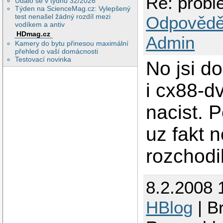
Re: prob
Událo se v týdnu 32/2026
Týden na ScienceMag.cz: Vylepšený
test nenašel žádný rozdíl mezi
Odpovědě
vodíkem a antiv
HDmag.cz
Admin
Kamery do bytu přinesou maximální
přehled o vaší domácnosti
Testovací novinka
No jsi d
i cx88-d
nacist. 
uz fakt 
rozchodi
8.2.2008 
HBlog
| B