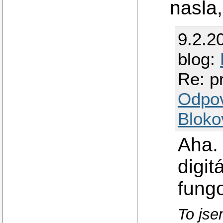
nasla,
9.2.2
blog:
Re: p
Odpo
Bloko
Aha. 
digit
fungo
To jsem