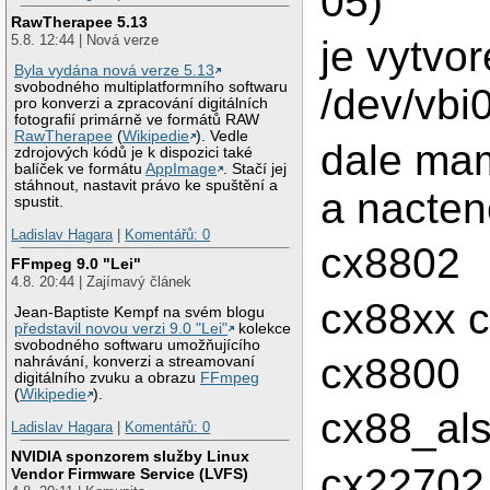
05)
RawTherapee 5.13
5.8. 12:44 | Nová verze
je vytvo
Byla vydána nová verze 5.13
svobodného multiplatformního softwaru
/dev/vbi
pro konverzi a zpracování digitálních
fotografií primárně ve formátů RAW
RawTherapee
(
Wikipedie
). Vedle
dale mam
zdrojových kódů je k dispozici také
balíček ve formátu
AppImage
. Stačí jej
stáhnout, nastavit právo ke spuštění a
a nacten
spustit.
Ladislav Hagara
|
Komentářů: 0
cx8802
FFmpeg 9.0 "Lei"
4.8. 20:44 | Zajímavý článek
cx88xx 
Jean-Baptiste Kempf na svém blogu
představil novou verzi 9.0 "Lei"
kolekce
svobodného softwaru umožňujícího
cx8800
nahrávání, konverzi a streamovaní
digitálního zvuku a obrazu
FFmpeg
(
Wikipedie
).
cx88_al
Ladislav Hagara
|
Komentářů: 0
NVIDIA sponzorem služby Linux
cx22702
Vendor Firmware Service (LVFS)