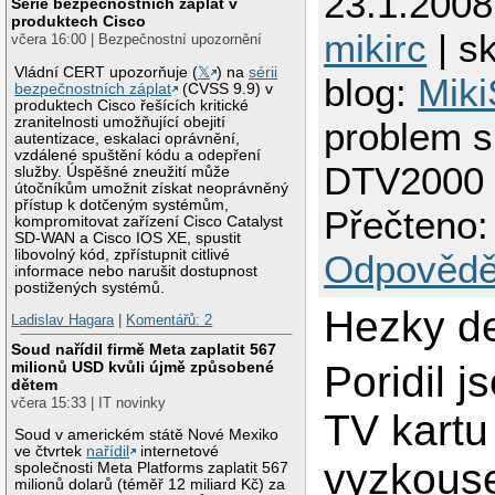
23.1.2008
Série bezpečnostních záplat v
produktech Cisco
mikirc
| sk
včera 16:00 | Bezpečnostní upozornění
Vládní CERT upozorňuje (
𝕏
) na
sérii
blog:
Miki
bezpečnostních záplat
(CVSS 9.9) v
produktech Cisco řešících kritické
zranitelnosti umožňující obejití
problem s
autentizace, eskalaci oprávnění,
vzdálené spuštění kódu a odepření
DTV2000
služby. Úspěšné zneužití může
útočníkům umožnit získat neoprávněný
přístup k dotčeným systémům,
Přečteno:
kompromitovat zařízení Cisco Catalyst
SD-WAN a Cisco IOS XE, spustit
libovolný kód, zpřístupnit citlivé
Odpovědě
informace nebo narušit dostupnost
postižených systémů.
Hezky de
Ladislav Hagara
|
Komentářů: 2
Soud nařídil firmě Meta zaplatit 567
milionů USD kvůli újmě způsobené
Poridil j
dětem
včera 15:33 | IT novinky
TV kartu
Soud v americkém státě Nové Mexiko
ve čtvrtek
nařídil
internetové
vyzkouse
společnosti Meta Platforms zaplatit 567
milionů dolarů (téměř 12 miliard Kč) za