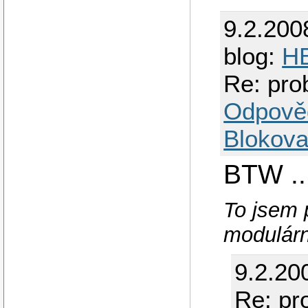
9.2.200
blog:
HB
Re: pro
Odpově
Blokova
BTW ..
To jsem p
modulárn
9.2.20
Re: pr