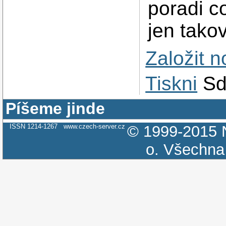
poradi co
jen takov
Založit 
Tiskni
Sd
Píšeme jinde
ISSN 1214-1267
www.czech-server.cz
© 1999-2015
o.
Všechna 