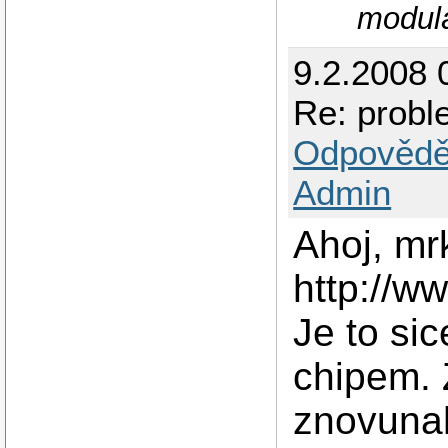
modulá
9.2.2008 
Re: prob
Odpovědě
Admin
Ahoj, mr
http://w
Je to sic
chipem. 
znovuna