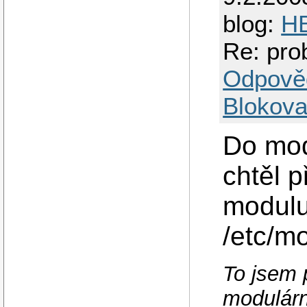
blog:
HB
Re: pro
Odpově
Blokova
Do mod
chtěl 
modulu
/etc/m
To jsem p
modulárn