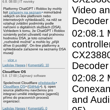
6.8. 08:00 | IT novinky
Video an
Platformy ChatGPT i Roblox by mohly
být
zařazeny na seznam
mimořádně
velkých on-line platforem nebo
Decoder 
internetových vyhledávačů, na něž se
vztahují zvláštní podmínky podle
nařízení o digitálních službách (DSA).
02:08.1 
Vzhledem k tomu, že ChatGPT i Roblox
oznámily počet uživatelů nad prahovou
hodnotou DSA, je toto označení
controll
„rozhodně možné“ a mohlo by „přijít
dříve či později“. On-line platformy a
vyhledávače zařazené na seznamy DSA
CX23880/
musejí
…
více »
Decoder 
Ladislav Hagara
|
Komentářů: 10
Cloudflare OS
02:08.2 
5.8. 17:00 | Zajímavý software
Společnost Cloudflare
představila
Conexan
Cloudflare OS
(
GitHub
), tj. open
source platformu navrženou pro
integraci umělé inteligence (agentů)
and Audi
přímo do pracovních procesů
organizací.
Ladislav Hagara
|
Komentářů: 0