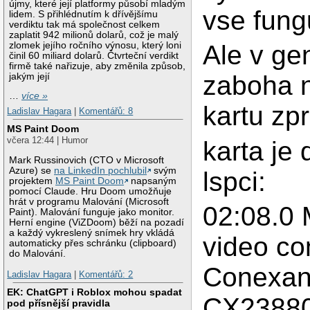
újmy, které její platformy působí mladým
vse fun
lidem. S přihlédnutím k dřívějšímu
verdiktu tak má společnost celkem
zaplatit 942 milionů dolarů, což je malý
zlomek jejího ročního výnosu, který loni
Ale v ge
činil 60 miliard dolarů. Čtvrteční verdikt
firmě také nařizuje, aby změnila způsob,
zaboha n
jakým její
…
více »
kartu zpr
Ladislav Hagara
|
Komentářů: 8
MS Paint Doom
včera 12:44 | Humor
karta je
Mark Russinovich (CTO v Microsoft
Azure) se
na LinkedIn pochlubil
svým
lspci:
projektem
MS Paint Doom
napsaným
pomocí Claude. Hru Doom umožňuje
hrát v programu Malování (Microsoft
02:08.0 
Paint). Malování funguje jako monitor.
Herní engine (ViZDoom) běží na pozadí
a každý vykreslený snímek hry vkládá
video con
automaticky přes schránku (clipboard)
do Malování.
Conexan
Ladislav Hagara
|
Komentářů: 2
EK: ChatGPT i Roblox mohou spadat
CX23880
pod přísnější pravidla