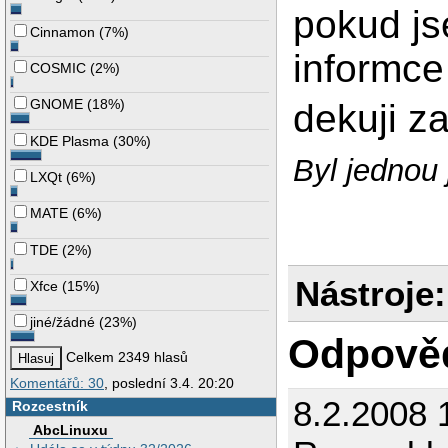
pokud js
Cinnamon
(
7%
)
informce
COSMIC
(
2%
)
GNOME
(
18%
)
dekuji z
KDE Plasma
(
30%
)
Byl jednou 
LXQt
(
6%
)
MATE
(
6%
)
TDE
(
2%
)
Nástroje:
Xfce
(
15%
)
jiné/žádné
(
23%
)
Odpově
Celkem 2349 hlasů
Komentářů: 30
, poslední 3.4. 20:20
8.2.2008 
Rozcestník
AbcLinuxu