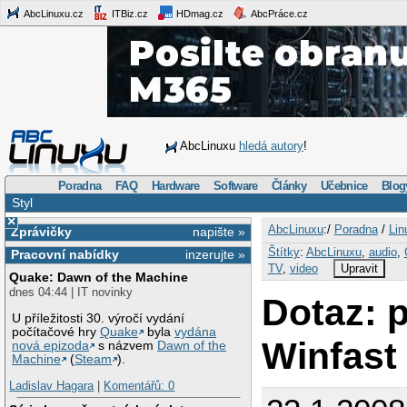
AbcLinuxu.cz
ITBiz.cz
HDmag.cz
AbcPráce.cz
AbcLinuxu
hledá autory
!
Poradna
FAQ
Hardware
Software
Články
Učebnice
Blog
Styl
×
AbcLinuxu
:/
Poradna
/
Lin
Zprávičky
napište »
Štítky
:
AbcLinuxu
,
audio
,
Pracovní nabídky
inzerujte »
TV
,
video
Upravit
Quake: Dawn of the Machine
dnes 04:44 | IT novinky
Dotaz: 
U příležitosti 30. výročí vydání
počítačové hry
Quake
byla
vydána
Winfast
nová epizoda
s názvem
Dawn of the
Machine
(
Steam
).
Ladislav Hagara
|
Komentářů: 0