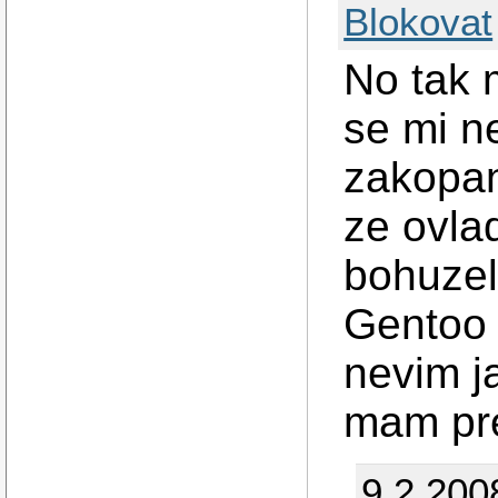
Blokovat
No tak 
se mi ne
zakopan
ze ovlad
bohuzel
Gentoo 
nevim j
mam pr
9.2.200