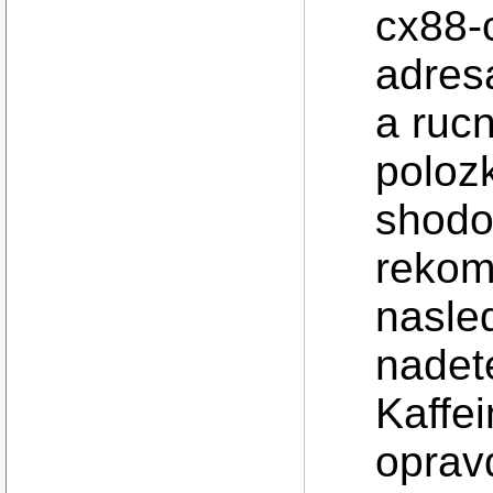
cx88-c
adres
a rucn
poloz
shodov
rekom
nasle
nadete
Kaffei
opravd