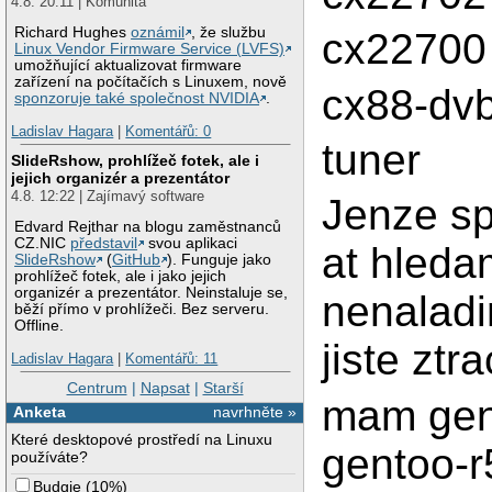
4.8. 20:11 | Komunita
Richard Hughes
oznámil
, že službu
cx22700
Linux Vendor Firmware Service (LVFS)
umožňující aktualizovat firmware
zařízení na počítačích s Linuxem, nově
cx88-dv
sponzoruje také společnost NVIDIA
.
Ladislav Hagara
|
Komentářů: 0
tuner
SlideRshow, prohlížeč fotek, ale i
jejich organizér a prezentátor
4.8. 12:22 | Zajímavý software
Jenze s
Edvard Rejthar na blogu zaměstnanců
CZ.NIC
představil
svou aplikaci
at hleda
SlideRshow
(
GitHub
). Funguje jako
prohlížeč fotek, ale i jako jejich
organizér a prezentátor. Neinstaluje se,
nenaladi
běží přímo v prohlížeči. Bez serveru.
Offline.
jiste ztr
Ladislav Hagara
|
Komentářů: 11
Centrum
|
Napsat
|
Starší
mam gent
Anketa
navrhněte »
Které desktopové prostředí na Linuxu
gentoo-r
používáte?
Budgie
(
10%
)