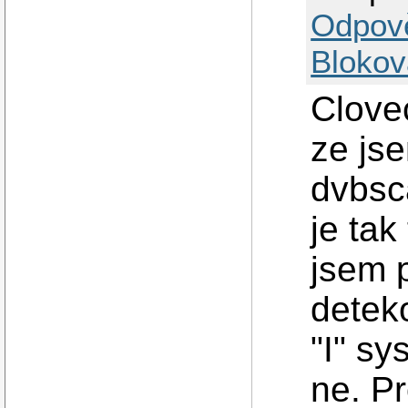
Odpov
Blokov
Clove
ze jse
dvbsc
je tak
jsem 
deteko
"I" sy
ne. Pr