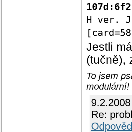
107d:6f2
H ver. J
[card=58
Jestli má
(tučně),
To jsem psal
modulární!
9.2.2008
Re: prob
Odpověd