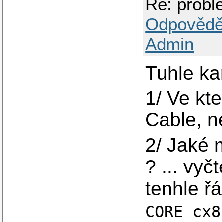
Re: prob
Odpovědě
Admin
Tuhle ka
1/ Ve kt
Cable, n
2/ Jaké 
? ... vy
tenhle ř
CORE cx8