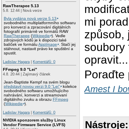
modificat
RawTherapee 5.13
5.8. 12:44 | Nová verze
mi poradi
Byla vydána nová verze 5.13
svobodného multiplatformního softwaru
pro konverzi a zpracování digitálních
způsob, j
fotografií primárně ve formátů RAW
RawTherapee
(
Wikipedie
). Vedle
zdrojových kódů je k dispozici také
soubory 
balíček ve formátu
AppImage
. Stačí jej
stáhnout, nastavit právo ke spuštění a
spustit.
opravit...
Ladislav Hagara
|
Komentářů: 0
FFmpeg 9.0 "Lei"
Poraďte 
4.8. 20:44 | Zajímavý článek
Jean-Baptiste Kempf na svém blogu
Amest I bo
představil novou verzi 9.0 "Lei"
kolekce
svobodného softwaru umožňujícího
nahrávání, konverzi a streamovaní
digitálního zvuku a obrazu
FFmpeg
(
Wikipedie
).
Ladislav Hagara
|
Komentářů: 0
NVIDIA sponzorem služby Linux
Nástroje:
Vendor Firmware Service (LVFS)