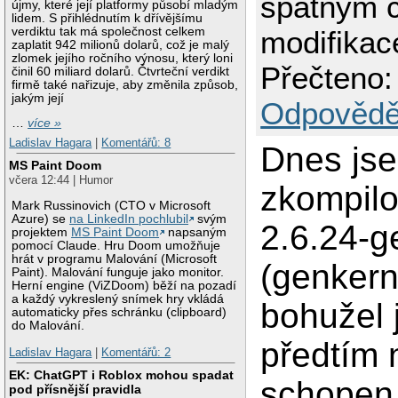
špatným 
újmy, které její platformy působí mladým
lidem. S přihlédnutím k dřívějšímu
verdiktu tak má společnost celkem
modifikac
zaplatit 942 milionů dolarů, což je malý
zlomek jejího ročního výnosu, který loni
Přečteno:
činil 60 miliard dolarů. Čtvrteční verdikt
firmě také nařizuje, aby změnila způsob,
jakým její
Odpovědě
…
více »
Ladislav Hagara
|
Komentářů: 8
Dnes js
MS Paint Doom
včera 12:44 | Humor
zkompilo
Mark Russinovich (CTO v Microsoft
Azure) se
na LinkedIn pochlubil
svým
2.6.24-g
projektem
MS Paint Doom
napsaným
pomocí Claude. Hru Doom umožňuje
hrát v programu Malování (Microsoft
(genkern
Paint). Malování funguje jako monitor.
Herní engine (ViZDoom) běží na pozadí
a každý vykreslený snímek hry vkládá
bohužel
automaticky přes schránku (clipboard)
do Malování.
předtím 
Ladislav Hagara
|
Komentářů: 2
EK: ChatGPT i Roblox mohou spadat
schopen 
pod přísnější pravidla