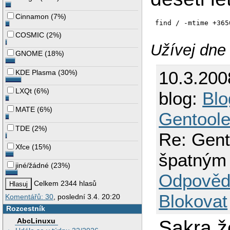
Cinnamon
(
7%
)
find / -mtime +365
COSMIC
(
2%
)
Užívej dne 
GNOME
(
18%
)
10.3.200
KDE Plasma
(
30%
)
LXQt
(
6%
)
blog:
Blo
MATE
(
6%
)
Gentool
TDE
(
2%
)
Re: Gent
Xfce
(
15%
)
špatným
jiné/žádné
(
23%
)
Odpověd
Celkem 2344 hlasů
Blokovat
Komentářů: 30
, poslední 3.4. 20:20
Rozcestník
Sakra ž
AbcLinuxu