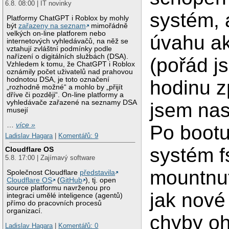
6.8. 08:00 | IT novinky
systém, 
Platformy ChatGPT i Roblox by mohly
být
zařazeny na seznam
mimořádně
velkých on-line platforem nebo
úvahu ak
internetových vyhledávačů, na něž se
vztahují zvláštní podmínky podle
nařízení o digitálních službách (DSA).
(pořád j
Vzhledem k tomu, že ChatGPT i Roblox
oznámily počet uživatelů nad prahovou
hodnotou DSA, je toto označení
hodinu z
„rozhodně možné“ a mohlo by „přijít
dříve či později“. On-line platformy a
vyhledávače zařazené na seznamy DSA
jsem nast
musejí
…
více »
Po bootu
Ladislav Hagara
|
Komentářů: 9
systém f
Cloudflare OS
5.8. 17:00 | Zajímavý software
mountnut
Společnost Cloudflare
představila
Cloudflare OS
(
GitHub
), tj. open
source platformu navrženou pro
jak nové 
integraci umělé inteligence (agentů)
přímo do pracovních procesů
organizací.
chyby oh
Ladislav Hagara
|
Komentářů: 0