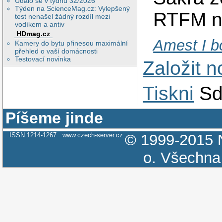
Událo se v týdnu 32/2026
Týden na ScienceMag.cz: Vylepšený
RTFM ne
test nenašel žádný rozdíl mezi
vodíkem a antiv
HDmag.cz
Amest I b
Kamery do bytu přinesou maximální
přehled o vaší domácnosti
Testovací novinka
Založit 
Tiskni
Sd
Píšeme jinde
ISSN 1214-1267
www.czech-server.cz
© 1999-2015
o.
Všechna 