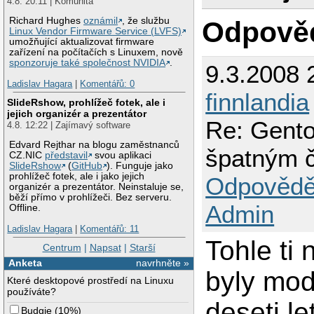
4.8. 20:11 | Komunita
Richard Hughes
oznámil
, že službu
Odpově
Linux Vendor Firmware Service (LVFS)
umožňující aktualizovat firmware
zařízení na počítačích s Linuxem, nově
sponzoruje také společnost NVIDIA
.
9.3.2008 
Ladislav Hagara
|
Komentářů: 0
finnlandia
SlideRshow, prohlížeč fotek, ale i
jejich organizér a prezentátor
Re: Gento
4.8. 12:22 | Zajímavý software
Edvard Rejthar na blogu zaměstnanců
špatným 
CZ.NIC
představil
svou aplikaci
SlideRshow
(
GitHub
). Funguje jako
prohlížeč fotek, ale i jako jejich
Odpovědě
organizér a prezentátor. Neinstaluje se,
běží přímo v prohlížeči. Bez serveru.
Admin
Offline.
Ladislav Hagara
|
Komentářů: 11
Tohle ti
Centrum
|
Napsat
|
Starší
Anketa
navrhněte »
byly mod
Které desktopové prostředí na Linuxu
používáte?
deseti le
Budgie
(
10%
)