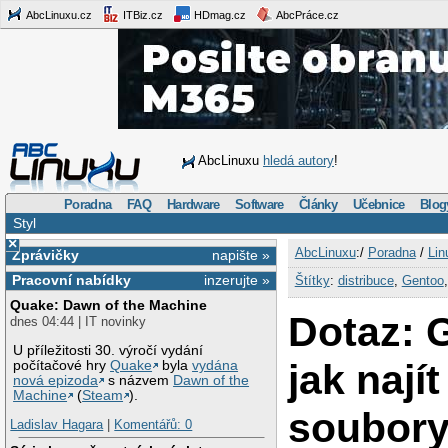
AbcLinuxu.cz
ITBiz.cz
HDmag.cz
AbcPráce.cz
AbcLinuxu
hledá autory
!
Poradna
FAQ
Hardware
Software
Články
Učebnice
Blog
Styl
×
AbcLinuxu
:/
Poradna
/
Lin
Zprávičky
napište »
Pracovní nabídky
inzerujte »
Štítky
:
distribuce
,
Gentoo
Quake: Dawn of the Machine
Dotaz: 
dnes 04:44 | IT novinky
U příležitosti 30. výročí vydání
jak nají
počítačové hry
Quake
byla
vydána
nová epizoda
s názvem
Dawn of the
Machine
(
Steam
).
soubory
Ladislav Hagara
|
Komentářů: 0