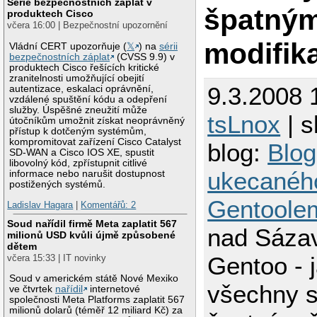
Série bezpečnostních záplat v
špatný
produktech Cisco
včera 16:00 | Bezpečnostní upozornění
modifik
Vládní CERT upozorňuje (
𝕏
) na
sérii
bezpečnostních záplat
(CVSS 9.9) v
produktech Cisco řešících kritické
zranitelnosti umožňující obejití
9.3.2008 
autentizace, eskalaci oprávnění,
vzdálené spuštění kódu a odepření
služby. Úspěšné zneužití může
tsLnox
| s
útočníkům umožnit získat neoprávněný
přístup k dotčeným systémům,
kompromitovat zařízení Cisco Catalyst
blog:
Blog
SD-WAN a Cisco IOS XE, spustit
libovolný kód, zpřístupnit citlivé
ukecanéh
informace nebo narušit dostupnost
postižených systémů.
Gentoole
Ladislav Hagara
|
Komentářů: 2
Soud nařídil firmě Meta zaplatit 567
nad Sáza
milionů USD kvůli újmě způsobené
dětem
Gentoo - j
včera 15:33 | IT novinky
Soud v americkém státě Nové Mexiko
všechny s
ve čtvrtek
nařídil
internetové
společnosti Meta Platforms zaplatit 567
milionů dolarů (téměř 12 miliard Kč) za