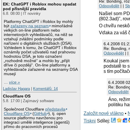
Re: Bonding, rô
EK: ChatGPT i Roblox mohou spadat
Odpovědět
| |
Sb
pod přísnější pravidla
Našiel som PDF
6.8. 08:00 | IT novinky
(802.3ad)", rov
Platformy ChatGPT i Roblox by mohly
O chvíľu neskô
být
zařazeny na seznam
mimořádně
velkých on-line platforem nebo
Vďaka za váš č
internetových vyhledávačů, na něž se
vztahují zvláštní podmínky podle
nařízení o digitálních službách (DSA).
6.4.2008 01:
Vzhledem k tomu, že ChatGPT i Roblox
Re: Bonding, 
oznámily počet uživatelů nad prahovou
Odpovědět
| |
hodnotou DSA, je toto označení
Koukal jsem 
„rozhodně možné“ a mohlo by „přijít
dříve či později“. On-line platformy a
podstatě to 
vyhledávače zařazené na seznamy DSA
s tím počíta
musejí
…
více »
6.4.2008 0
Re: Bonding
Ladislav Hagara
|
Komentářů: 14
Odpovědět
Cloudflare OS
Áno, režim
5.8. 17:00 | Zajímavý software
politiku h
Společnost Cloudflare
představila
Založit nové vlákno
•
Cloudflare OS
(
GitHub
), tj. open
source platformu navrženou pro
Tiskni
Sdílej:
integraci umělé inteligence (agentů)
přímo do pracovních procesů