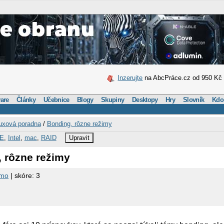
Inzerujte
na AbcPráce.cz od 950 Kč
are
Články
Učebnice
Blogy
Skupiny
Desktopy
Hry
Slovník
Kdo
uxová poradna
/
Bonding, rôzne režimy
DE
,
Intel
,
mac
,
RAID
Upravit
, rôzne režimy
imo
| skóre: 3