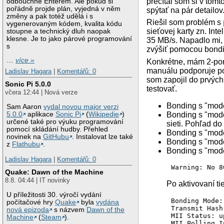
prečítal som si v tomt
odbouchne Enterem. Ale pokud si
pořádně projde plán, vyjedná v něm
spýtať na pár detailov
změny a pak totéž udělá i s
Riešil som problém s
vygenerovaným kódem, kvalita kódu
sieťovej karty zn. In
stoupne a technický dluh naopak
klesne. Je to jako párové programování
35 MB/s. Napadlo mi, 
s
zvýšiť pomocou bondi
…
více »
Konkrétne, mám 2-port
manuálu podporuje port
Ladislav Hagara
|
Komentářů: 0
som zapojil do prvých 
Sonic Pi 5.0.0
testovať.
včera 12:44 | Nová verze
Bonding s "mode
Sam Aaron
vydal novou major verzi
Bonding s "mode
5.0.0
aplikace
Sonic Pi
(
Wikipedie
)
určené také pro výuku programování
sieti. Pohľad do
pomocí skládání hudby. Přehled
Bonding s "mod
novinek na
GitHubu
. Instalovat lze také
Bonding s "mod
z
Flathubu
.
Bonding s "mode
Ladislav Hagara
|
Komentářů: 0
Warning: No 8
Quake: Dawn of the Machine
8.8. 04:44 | IT novinky
Po aktivovaní t
U příležitosti 30. výročí vydání
Bonding Mode:
počítačové hry
Quake
byla
vydána
Transmit Hash
nová epizoda
s názvem
Dawn of the
MII Status: up
Machine
(
Steam
).
MII Polling I