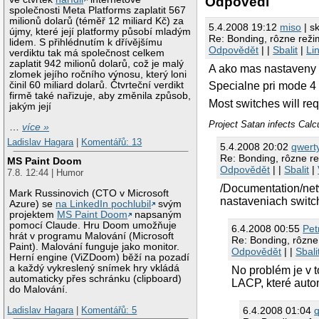
Odpovědi
společnosti Meta Platforms zaplatit 567
milionů dolarů (téměř 12 miliard Kč) za
5.4.2008 19:12
miso
| s
újmy, které její platformy působí mladým
Re: Bonding, rôzne reži
lidem. S přihlédnutím k dřívějšímu
Odpovědět
| |
Sbalit
|
Li
verdiktu tak má společnost celkem
zaplatit 942 milionů dolarů, což je malý
A ako mas nastaveny 
zlomek jejího ročního výnosu, který loni
činil 60 miliard dolarů. Čtvrteční verdikt
Specialne pri mode 4 
firmě také nařizuje, aby změnila způsob,
Most switches will re
jakým její
Project Satan infects Calc
…
více »
Ladislav Hagara
|
Komentářů: 13
5.4.2008 20:02
qwert
Re: Bonding, rôzne r
MS Paint Doom
Odpovědět
| |
Sbalit
|
7.8. 12:44 | Humor
/Documentation/netw
Mark Russinovich (CTO v Microsoft
nastaveniach switc
Azure) se
na LinkedIn pochlubil
svým
projektem
MS Paint Doom
napsaným
pomocí Claude. Hru Doom umožňuje
6.4.2008 00:55
Pet
hrát v programu Malování (Microsoft
Re: Bonding, rôzne
Paint). Malování funguje jako monitor.
Odpovědět
| |
Sbali
Herní engine (ViZDoom) běží na pozadí
a každý vykreslený snímek hry vkládá
No problém je v t
automaticky přes schránku (clipboard)
LACP, které autom
do Malování.
6.4.2008 01:04
Ladislav Hagara
|
Komentářů: 5