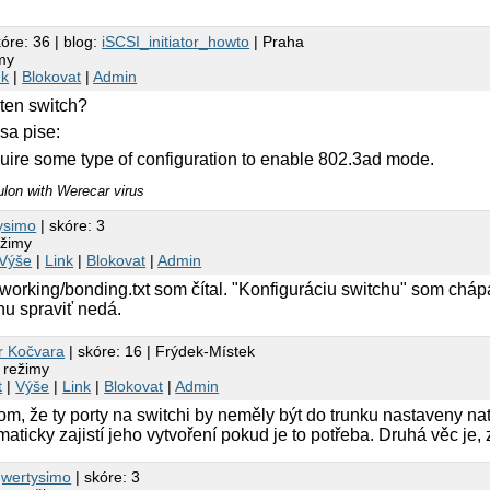
kóre: 36 | blog:
iSCSI_initiator_howto
| Praha
my
nk
|
Blokovat
|
Admin
ten switch?
sa pise:
quire some type of configuration to enable 802.3ad mode.
ulon with Werecar virus
ysimo
| skóre: 3
ežimy
Výše
|
Link
|
Blokovat
|
Admin
orking/bonding.txt som čítal. "Konfiguráciu switchu" som chápal
hu spraviť nedá.
r Kočvara
| skóre: 16 | Frýdek-Místek
 režimy
t
|
Výše
|
Link
|
Blokovat
|
Admin
om, že ty porty na switchi by neměly být do trunku nastaveny na
aticky zajistí jeho vytvoření pokud je to potřeba. Druhá věc je, 
qwertysimo
| skóre: 3