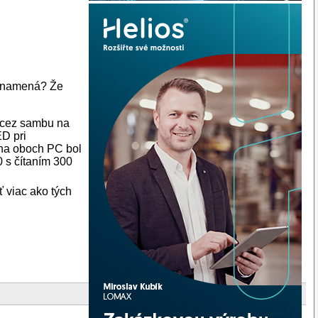
o znamená? Že
ť cez sambu na
ED pri
e na oboch PC bol
 0 s čítaním 300
ť viac ako tých