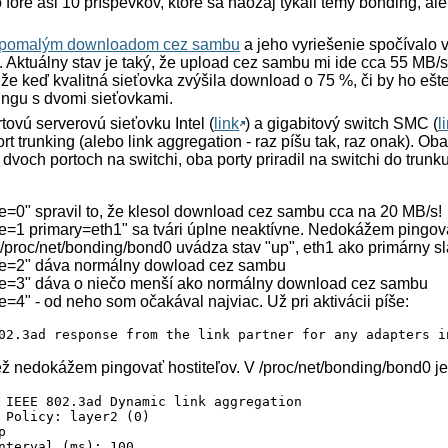
o fóre asi 10 príspevkov, ktoré sa naozaj týkali témy bonding, a
.
pomalým downloadom cez sambu
a jeho vyriešenie spočívalo v 
tel. Aktuálny stav je taký, že upload cez sambu mi ide cca 55 MB
že keď kvalitná sieťovka zvýšila download o 75 %, či by ho eš
ngu s dvomi sieťovkami.
ovú serverovú sieťovku Intel (
link
) a gigabitový switch SMC (
l
 trunking (alebo link aggregation - raz píšu tak, raz onak). Oba
dvoch portoch na switchi, oba porty priradil na switchi do trunk
=0" spravil to, že klesol download cez sambu cca na 20 MB/s!
=1 primary=eth1" sa tvári úplne neaktívne. Nedokážem pingova
 /proc/net/bonding/bond0 uvádza stav "up", eth1 ako primárny sl
e=2" dáva normálny dowload cez sambu
e=3" dáva o niečo menší ako normálny download cez sambu
=4" - od neho som očakával najviac. Už pri aktivácii píše:
02.3ad response from the link partner for any adapters i
iež nedokážem pingovať hostiteľov. V /proc/net/bonding/bond0 j
 IEEE 802.3ad Dynamic link aggregation

 Policy: layer2 (0)



nterval (ms): 100
