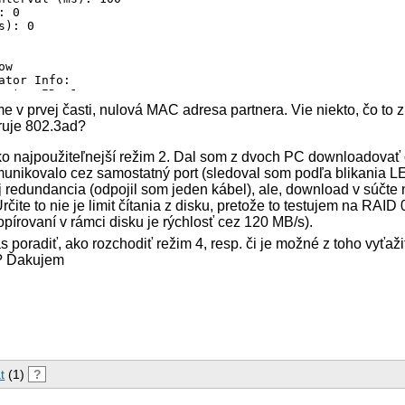
 0

s): 0

w

ator Info:

gator ID: 1

r of ports: 1

me v prvej časti, nulová MAC adresa partnera. Vie niekto, čo t
 Key: 17

ruje 802.3ad?
er Key: 1

er Mac Address: 00:00:00:00:00:00

í ako najpoužiteľnejší režim 2. Dal som z dvoch PC downloadova
unikovalo cez samostatný port (sledoval som podľa blikania L
ce: eth1

aj redundancia (odpojil som jeden kábel), ale, download v súčt


Count: 0

rčite to nie je limit čítania z disku, pretože to testujem na RAID
addr: 00:15:17:6f:a1:b4

opírovaní v rámci disku je rýchlosť cez 120 MB/s).
 1

 poradiť, ako rozchodiť režim 4, resp. či je možné z toho vyťaži
ce: eth2

? Ďakujem


Count: 0

addr: 00:15:17:6f:a1:b5

: 2
t
(1)
?