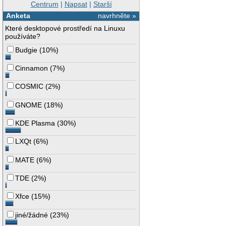
Centrum
|
Napsat
|
Starší
Anketa
navrhněte »
Které desktopové prostředí na Linuxu
používáte?
Budgie
(
10%
)
Cinnamon
(
7%
)
COSMIC
(
2%
)
GNOME
(
18%
)
KDE Plasma
(
30%
)
LXQt
(
6%
)
MATE
(
6%
)
TDE
(
2%
)
Xfce
(
15%
)
jiné/žádné
(
23%
)