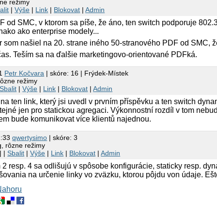
zne režimy
alit
|
Výše
|
Link
|
Blokovat
|
Admin
 od SMC, v ktorom sa píše, že áno, ten switch podporuje 802.3a
nako ako enterprise modely...
r som našiel na 20. strane iného 50-stranového PDF od SMC, že 
as. Teším sa na ďalšie marketingovo-orientované PDFká.
21
Petr Kočvara
| skóre: 16 | Frýdek-Místek
rôzne režimy
Sbalit
|
Výše
|
Link
|
Blokovat
|
Admin
na ten link, který jsi uvedl v prvním příspěvku a ten switch d
stejné jen pro statickou agregaci. Výkonnostní rozdíl v tom nebu
čem bude komunikovat více klientů najednou.
2:33
qwertysimo
| skóre: 3
, rôzne režimy
| |
Sbalit
|
Výše
|
Link
|
Blokovat
|
Admin
 2 resp. 4 sa odlišujú v spôsobe konfigurácie, staticky resp. dy
ašovania na určenie linky vo zväzku, ktorou pôjdu von údaje. Eš
Nahoru