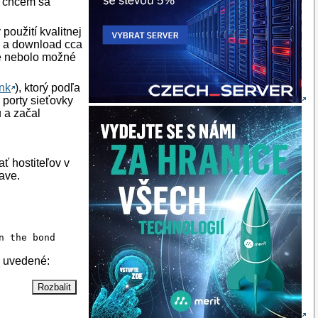
le chcem sa
použití kvalitnej
/s a download cca
te nebolo možné
ink
), ktorý podľa
 porty sieťovky
u a začal
ť hostiteľov v
ave.
n the bond
e uvedené: