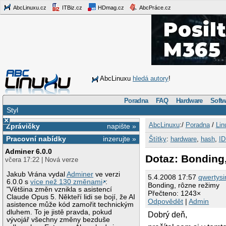
AbcLinuxu.cz
ITBiz.cz
HDmag.cz
AbcPráce.cz
AbcLinuxu
hledá autory
!
Poradna
FAQ
Hardware
Softw
Styl
×
AbcLinuxu
:/
Poradna
/
Lin
Zprávičky
napište »
Pracovní nabídky
inzerujte »
Štítky
:
hardware
,
hash
,
I
Adminer 6.0.0
Dotaz: Bonding
včera 17:22 | Nová verze
Jakub Vrána vydal
Adminer
ve verzi
5.4.2008 17:57
qwertys
6.0.0 s
více než 130 změnami
:
Bonding, rôzne režimy
"Většina změn vznikla s asistencí
Přečteno: 1243×
Claude Opus 5. Někteří lidi se bojí, že AI
Odpovědět
|
Admin
asistence může kód zamořit technickým
dluhem. To je jistě pravda, pokud
Dobrý deň,
vývojář všechny změny bezduše