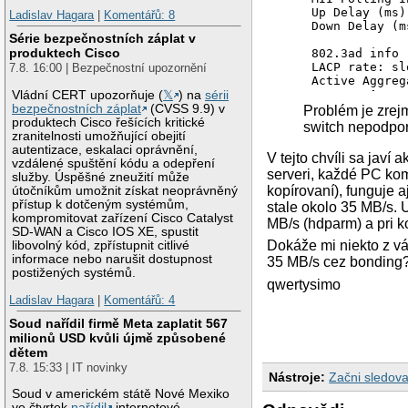
Up Delay (ms):
Ladislav Hagara
|
Komentářů: 8
Down Delay (m
Série bezpečnostních záplat v
produktech Cisco
802.3ad info

LACP rate: slo
7.8. 16:00 | Bezpečnostní upozornění
Active Aggreg
        Aggre
Vládní CERT upozorňuje (
𝕏
) na
sérii
        Numbe
bezpečnostních záplat
(CVSS 9.9) v
Problém je zrej
        Actor
produktech Cisco řešících kritické
switch nepodpo
        Partn
zranitelnosti umožňující obejití
        Partn
autentizace, eskalaci oprávnění,
V tejto chvíli sa jav
vzdálené spuštění kódu a odepření
serveri, každé PC kom
Slave Interfa
služby. Úspěšné zneužití může
kopírovaní), funguje 
MII Status: up
útočníkům umožnit získat neoprávněný
Link Failure 
přístup k dotčeným systémům,
stale okolo 35 MB/s. U
Permanent HW 
kompromitovat zařízení Cisco Catalyst
MB/s (hdparm) a pri k
Aggregator ID:
SD-WAN a Cisco IOS XE, spustit
Dokáže mi niekto z vás
libovolný kód, zpřístupnit citlivé
Slave Interfa
informace nebo narušit dostupnost
35 MB/s cez bonding
MII Status: up
postižených systémů.
qwertysimo
Link Failure 
Permanent HW 
Ladislav Hagara
|
Komentářů: 4
Aggregator ID
Soud nařídil firmě Meta zaplatit 567
milionů USD kvůli újmě způsobené
dětem
7.8. 15:33 | IT novinky
Nástroje:
Začni sledova
Soud v americkém státě Nové Mexiko
ve čtvrtek
nařídil
internetové