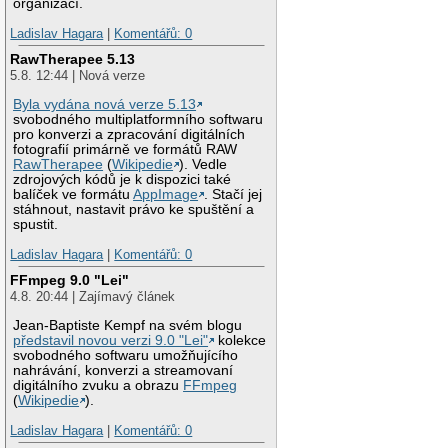
organizací.
Ladislav Hagara
|
Komentářů: 0
RawTherapee 5.13
5.8. 12:44 | Nová verze
Byla vydána nová verze 5.13
svobodného multiplatformního softwaru
pro konverzi a zpracování digitálních
fotografií primárně ve formátů RAW
RawTherapee
(
Wikipedie
). Vedle
zdrojových kódů je k dispozici také
balíček ve formátu
AppImage
. Stačí jej
stáhnout, nastavit právo ke spuštění a
spustit.
Ladislav Hagara
|
Komentářů: 0
FFmpeg 9.0 "Lei"
4.8. 20:44 | Zajímavý článek
Jean-Baptiste Kempf na svém blogu
představil novou verzi 9.0 "Lei"
kolekce
svobodného softwaru umožňujícího
nahrávání, konverzi a streamovaní
digitálního zvuku a obrazu
FFmpeg
(
Wikipedie
).
Ladislav Hagara
|
Komentářů: 0