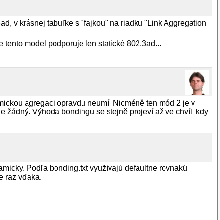
d, v krásnej tabuľke s "fajkou" na riadku "Link Aggregation
tento model podporuje len statické 802.3ad...
ynamickou agregaci opravdu neumí. Nicméně ten mód 2 je v
de žádný. Výhoda bondingu se stejně projeví až ve chvíli kdy
namicky. Podľa bonding.txt využívajú defaultne rovnakú
te raz vďaka.