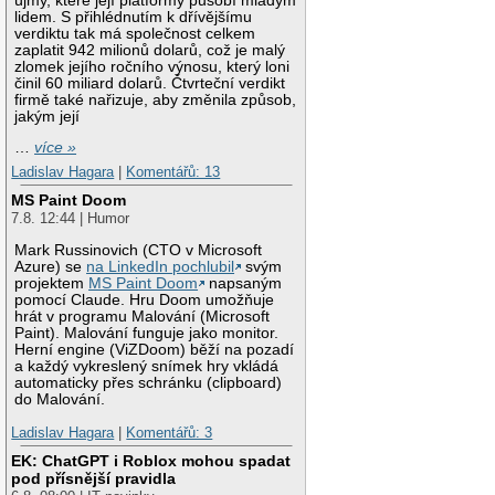
újmy, které její platformy působí mladým
lidem. S přihlédnutím k dřívějšímu
verdiktu tak má společnost celkem
zaplatit 942 milionů dolarů, což je malý
zlomek jejího ročního výnosu, který loni
činil 60 miliard dolarů. Čtvrteční verdikt
firmě také nařizuje, aby změnila způsob,
jakým její
…
více »
Ladislav Hagara
|
Komentářů: 13
MS Paint Doom
7.8. 12:44 | Humor
Mark Russinovich (CTO v Microsoft
Azure) se
na LinkedIn pochlubil
svým
projektem
MS Paint Doom
napsaným
pomocí Claude. Hru Doom umožňuje
hrát v programu Malování (Microsoft
Paint). Malování funguje jako monitor.
Herní engine (ViZDoom) běží na pozadí
a každý vykreslený snímek hry vkládá
automaticky přes schránku (clipboard)
do Malování.
Ladislav Hagara
|
Komentářů: 3
EK: ChatGPT i Roblox mohou spadat
pod přísnější pravidla