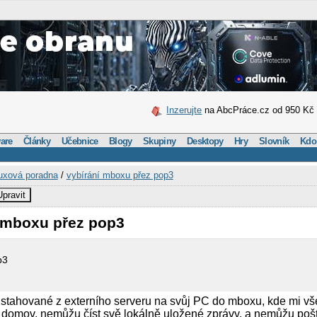
Inzerujte
na AbcPráce.cz od 950 Kč
are
Články
Učebnice
Blogy
Skupiny
Desktopy
Hry
Slovník
Kdo
uxová poradna
/
vybírání mboxu přez pop3
Upravit
í mboxu přez pop3
p3
stahované z externího serveru na svůj PC do mboxu, kde mi vš
domov, nemůžu číst svě lokálně uložené zprávy, a nemůžu poštu