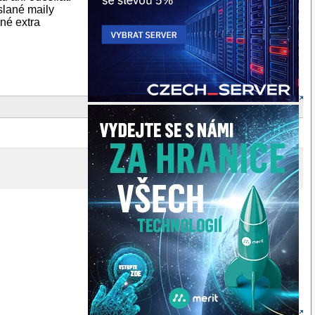
slané maily
né extra