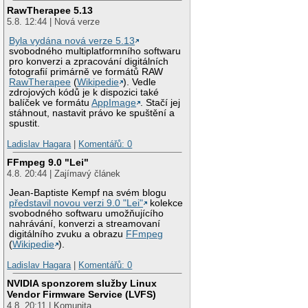
RawTherapee 5.13
5.8. 12:44 | Nová verze
Byla vydána nová verze 5.13
svobodného multiplatformního softwaru
pro konverzi a zpracování digitálních
fotografií primárně ve formátů RAW
RawTherapee
(
Wikipedie
). Vedle
zdrojových kódů je k dispozici také
balíček ve formátu
AppImage
. Stačí jej
stáhnout, nastavit právo ke spuštění a
spustit.
Ladislav Hagara
|
Komentářů: 0
FFmpeg 9.0 "Lei"
4.8. 20:44 | Zajímavý článek
Jean-Baptiste Kempf na svém blogu
představil novou verzi 9.0 "Lei"
kolekce
svobodného softwaru umožňujícího
nahrávání, konverzi a streamovaní
digitálního zvuku a obrazu
FFmpeg
(
Wikipedie
).
Ladislav Hagara
|
Komentářů: 0
NVIDIA sponzorem služby Linux
Vendor Firmware Service (LVFS)
4.8. 20:11 | Komunita