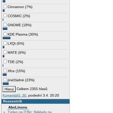
Cinnamon
(
7%
)
COSMIC
(
2%
)
GNOME
(
18%
)
KDE Plasma
(
30%
)
LXQt
(
6%
)
MATE
(
6%
)
TDE
(
2%
)
Xfce
(
15%
)
jiné/žádné
(
23%
)
Celkem 2355 hlasů
Komentářů: 30
, poslední 3.4. 20:20
Rozcestník
AbcLinuxu
Týden na ITBiz: Náklady na