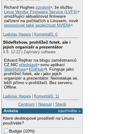
Richard Hughes
oznámil
, že službu
Linux Vendor Firmware Service (LVFS)
umožňující aktualizovat firmware
zařízení na počítačích s Linuxem, nově
sponzoruje také společnost NVIDIA
.
Ladislav Hagara
|
Komentářů: 0
SlideRshow, prohlížeč fotek, ale i
jejich organizér a prezentátor
4.8. 12:22 | Zajímavý software
Edvard Rejthar na blogu zaměstnanců
CZ.NIC
představil
svou aplikaci
SlideRshow
(
GitHub
). Funguje jako
prohlížeč fotek, ale i jako jejich
organizér a prezentátor. Neinstaluje se,
běží přímo v prohlížeči. Bez serveru.
Offline.
Ladislav Hagara
|
Komentářů: 11
Centrum
|
Napsat
|
Starší
Anketa
navrhněte »
Které desktopové prostředí na Linuxu
používáte?
Budgie
(
10%
)