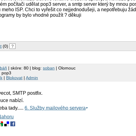
ém počítači udělat pop3 server, a smtp server který by mnou po
 meho ISP. Chci to vyřešit co nejjednodušeji, a nepotřebuju žád
ogramy by bylo vhodné použít ? děkuji
t
(0)
?
obáň
| skóre: 80 | blog:
soban
| Olomouc
z pop3
nk
|
Blokovat
|
Admin
ecot, SMTP postfix.
buce nabízí.
eba tady.....
6. Služby mailového servera
Nahoru