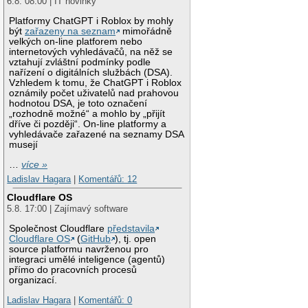
6.8. 08:00 | IT novinky
Platformy ChatGPT i Roblox by mohly
být
zařazeny na seznam
mimořádně
velkých on-line platforem nebo
internetových vyhledávačů, na něž se
vztahují zvláštní podmínky podle
nařízení o digitálních službách (DSA).
Vzhledem k tomu, že ChatGPT i Roblox
oznámily počet uživatelů nad prahovou
hodnotou DSA, je toto označení
„rozhodně možné“ a mohlo by „přijít
dříve či později“. On-line platformy a
vyhledávače zařazené na seznamy DSA
musejí
…
více »
Ladislav Hagara
|
Komentářů: 12
Cloudflare OS
5.8. 17:00 | Zajímavý software
Společnost Cloudflare
představila
Cloudflare OS
(
GitHub
), tj. open
source platformu navrženou pro
integraci umělé inteligence (agentů)
přímo do pracovních procesů
organizací.
Ladislav Hagara
|
Komentářů: 0