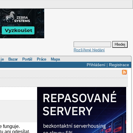
Rozšířené hledání
 je
Bazar
Portál
Práce
Mapa
Přihlášení
|
Registrace
e funguje.
 ani odesílat.