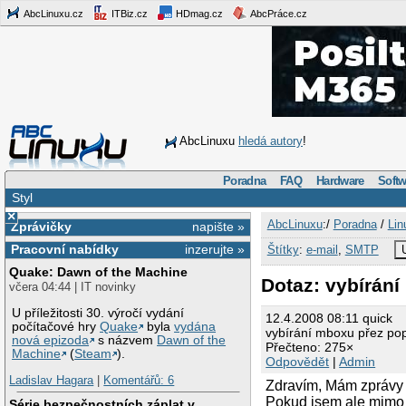
AbcLinuxu.cz
ITBiz.cz
HDmag.cz
AbcPráce.cz
AbcLinuxu
hledá autory
!
Poradna
FAQ
Hardware
Softw
Styl
×
AbcLinuxu
:/
Poradna
/
Lin
Zprávičky
napište »
Pracovní nabídky
inzerujte »
Štítky
:
e-mail
,
SMTP
Quake: Dawn of the Machine
Dotaz: vybírán
včera 04:44 | IT novinky
U příležitosti 30. výročí vydání
12.4.2008 08:11 quick
počítačové hry
Quake
byla
vydána
vybírání mboxu přez po
nová epizoda
s názvem
Dawn of the
Přečteno: 275×
Machine
(
Steam
).
Odpovědět
|
Admin
Ladislav Hagara
|
Komentářů: 6
Zdravím, Mám zprávy 
Pokud jsem ale mimo 
Série bezpečnostních záplat v