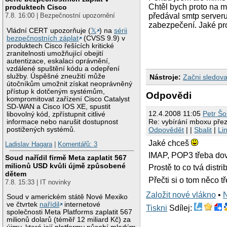
Chtěl bych proto na m
produktech Cisco
7.8. 16:00 | Bezpečnostní upozornění
předával smtp serveru
zabezpečení. Jaké pr
Vládní CERT upozorňuje (
𝕏
) na
sérii
bezpečnostních záplat
(CVSS 9.9) v
produktech Cisco řešících kritické
zranitelnosti umožňující obejití
autentizace, eskalaci oprávnění,
vzdálené spuštění kódu a odepření
služby. Úspěšné zneužití může
Nástroje:
Začni sledova
útočníkům umožnit získat neoprávněný
přístup k dotčeným systémům,
Odpovědi
kompromitovat zařízení Cisco Catalyst
SD-WAN a Cisco IOS XE, spustit
12.4.2008 11:05
Petr Š
libovolný kód, zpřístupnit citlivé
Re: vybírání mboxu pře
informace nebo narušit dostupnost
Odpovědět
| |
Sbalit
|
Li
postižených systémů.
Jaké chceš
Ladislav Hagara
|
Komentářů: 3
IMAP, POP3 třeba dov
Soud nařídil firmě Meta zaplatit 567
milionů USD kvůli újmě způsobené
Prostě to co tvá distri
dětem
Přečti si o tom něco tř
7.8. 15:33 | IT novinky
Založit nové vlákno
•
Soud v americkém státě Nové Mexiko
ve čtvrtek
nařídil
internetové
Tiskni
Sdílej:
společnosti Meta Platforms zaplatit 567
milionů dolarů (téměř 12 miliard Kč) za