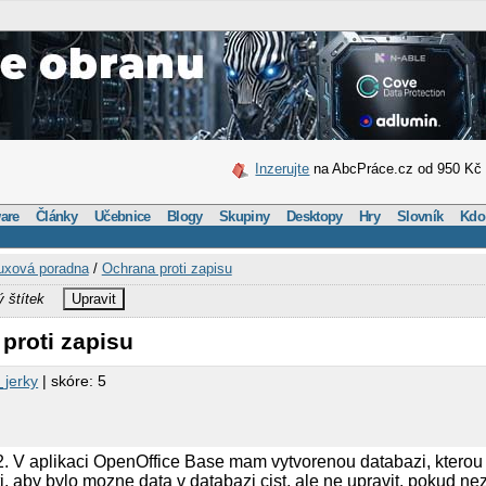
Inzerujte
na AbcPráce.cz od 950 Kč
are
Články
Učebnice
Blogy
Skupiny
Desktopy
Hry
Slovník
Kdo
uxová poradna
/
Ochrana proti zapisu
ý štítek
Upravit
proti zapisu
_jerky
| skóre: 5
. V aplikaci OpenOffice Base mam vytvorenou databazi, kterou 
 tj. aby bylo mozne data v databazi cist, ale ne upravit, pokud 