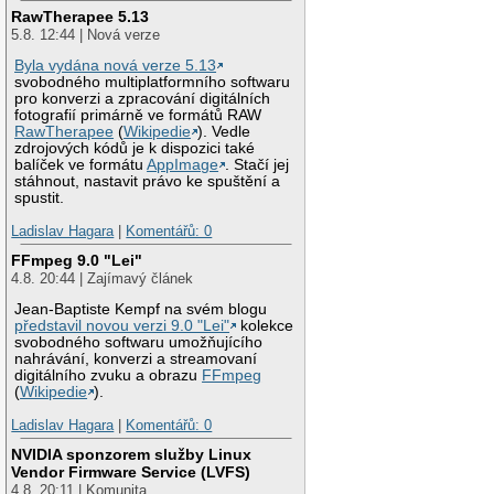
RawTherapee 5.13
5.8. 12:44 | Nová verze
Byla vydána nová verze 5.13
svobodného multiplatformního softwaru
pro konverzi a zpracování digitálních
fotografií primárně ve formátů RAW
RawTherapee
(
Wikipedie
). Vedle
zdrojových kódů je k dispozici také
balíček ve formátu
AppImage
. Stačí jej
stáhnout, nastavit právo ke spuštění a
spustit.
Ladislav Hagara
|
Komentářů: 0
FFmpeg 9.0 "Lei"
4.8. 20:44 | Zajímavý článek
Jean-Baptiste Kempf na svém blogu
představil novou verzi 9.0 "Lei"
kolekce
svobodného softwaru umožňujícího
nahrávání, konverzi a streamovaní
digitálního zvuku a obrazu
FFmpeg
(
Wikipedie
).
Ladislav Hagara
|
Komentářů: 0
NVIDIA sponzorem služby Linux
Vendor Firmware Service (LVFS)
4.8. 20:11 | Komunita