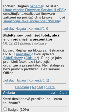
Richard Hughes
oznámil
, že službu
Linux Vendor Firmware Service (LVFS)
umožňující aktualizovat firmware
zařízení na počítačích s Linuxem, nově
sponzoruje také společnost NVIDIA
.
Ladislav Hagara
|
Komentářů: 0
SlideRshow, prohlížeč fotek, ale i
jejich organizér a prezentátor
4.8. 12:22 | Zajímavý software
Edvard Rejthar na blogu zaměstnanců
CZ.NIC
představil
svou aplikaci
SlideRshow
(
GitHub
). Funguje jako
prohlížeč fotek, ale i jako jejich
organizér a prezentátor. Neinstaluje se,
běží přímo v prohlížeči. Bez serveru.
Offline.
Ladislav Hagara
|
Komentářů: 11
Centrum
|
Napsat
|
Starší
Anketa
navrhněte »
Které desktopové prostředí na Linuxu
používáte?
Budgie
(
10%
)