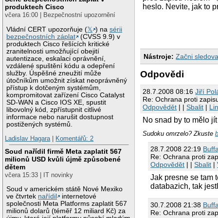
heslo. Nevite, jak to 
produktech Cisco
včera 16:00 | Bezpečnostní upozornění
Vládní CERT upozorňuje (
𝕏
) na
sérii
bezpečnostních záplat
(CVSS 9.9) v
produktech Cisco řešících kritické
zranitelnosti umožňující obejití
Nástroje:
Začni sledova
autentizace, eskalaci oprávnění,
vzdálené spuštění kódu a odepření
Odpovědi
služby. Úspěšné zneužití může
útočníkům umožnit získat neoprávněný
přístup k dotčeným systémům,
28.7.2008 08:16
Jiří Po
kompromitovat zařízení Cisco Catalyst
Re: Ochrana proti zapis
SD-WAN a Cisco IOS XE, spustit
Odpovědět
| |
Sbalit
|
Li
libovolný kód, zpřístupnit citlivé
informace nebo narušit dostupnost
No snad by to mělo jí
postižených systémů.
Sudoku omrzelo? Zkuste
Ladislav Hagara
|
Komentářů: 2
28.7.2008 22:19
Buff
Soud nařídil firmě Meta zaplatit 567
Re: Ochrana proti zap
milionů USD kvůli újmě způsobené
Odpovědět
| |
Sbalit
|
dětem
včera 15:33 | IT novinky
Jak presne se tam 
databazich, tak jest
Soud v americkém státě Nové Mexiko
ve čtvrtek
nařídil
internetové
společnosti Meta Platforms zaplatit 567
30.7.2008 21:38
Buff
milionů dolarů (téměř 12 miliard Kč) za
Re: Ochrana proti zap