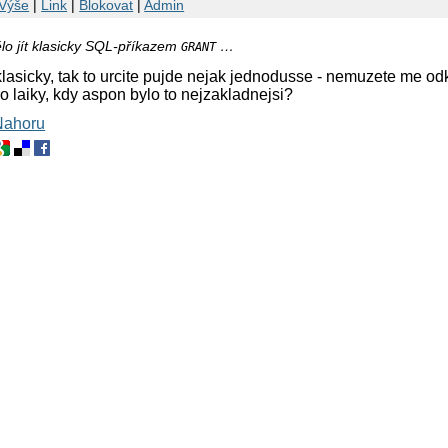
Výše
|
Link
|
Blokovat
|
Admin
lo jít klasicky SQL-příkazem
…
GRANT
 klasicky, tak to urcite pujde nejak jednodusse - nemuzete me o
ro laiky, kdy aspon bylo to nejzakladnejsi?
Nahoru