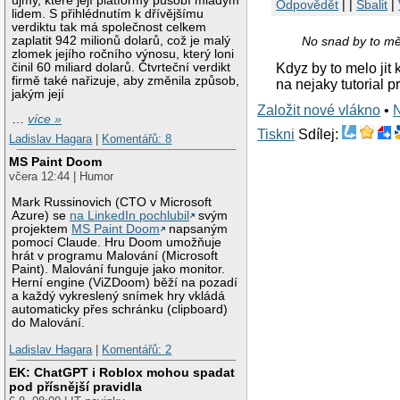
újmy, které její platformy působí mladým
Odpovědět
| |
Sbalit
|
lidem. S přihlédnutím k dřívějšímu
verdiktu tak má společnost celkem
No snad by to mě
zaplatit 942 milionů dolarů, což je malý
zlomek jejího ročního výnosu, který loni
činil 60 miliard dolarů. Čtvrteční verdikt
Kdyz by to melo jit
firmě také nařizuje, aby změnila způsob,
na nejaky tutorial p
jakým její
Založit nové vlákno
•
…
více »
Tiskni
Sdílej:
Ladislav Hagara
|
Komentářů: 8
MS Paint Doom
včera 12:44 | Humor
Mark Russinovich (CTO v Microsoft
Azure) se
na LinkedIn pochlubil
svým
projektem
MS Paint Doom
napsaným
pomocí Claude. Hru Doom umožňuje
hrát v programu Malování (Microsoft
Paint). Malování funguje jako monitor.
Herní engine (ViZDoom) běží na pozadí
a každý vykreslený snímek hry vkládá
automaticky přes schránku (clipboard)
do Malování.
Ladislav Hagara
|
Komentářů: 2
EK: ChatGPT i Roblox mohou spadat
pod přísnější pravidla