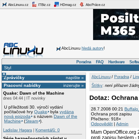
AbcLinuxu.cz
ITBiz.cz
HDmag.cz
AbcPráce.cz
AbcLinuxu
hledá autory
!
Poradna
FAQ
Hardware
Softw
Styl
×
AbcLinuxu
:/
Poradna
/
Lin
Zprávičky
napište »
Pracovní nabídky
inzerujte »
Štítky
:
není přiřazen žádn
Quake: Dawn of the Machine
Dotaz: Ochrana 
dnes 04:44 | IT novinky
U příležitosti 30. výročí vydání
28.7.2008 00:21
Buffalo
počítačové hry
Quake
byla
vydána
Ochrana proti zapisu
nová epizoda
s názvem
Dawn of the
Přečteno: 918×
Machine
(
Steam
).
Odpovědět
|
Admin
Ladislav Hagara
|
Komentářů: 0
Mam OpenOffice.org 2
proti zapisu heslem -
Série bezpečnostních záplat v