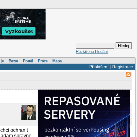
Rozšířené hledání
 je
Bazar
Portál
Práce
Mapa
Přihlášení
|
Registrace
chci ochranit
nezadam spravne