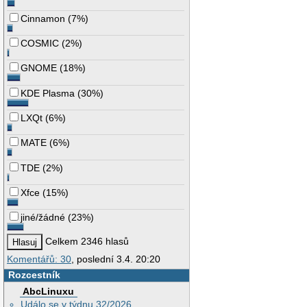
Cinnamon
(
7%
)
COSMIC
(
2%
)
GNOME
(
18%
)
KDE Plasma
(
30%
)
LXQt
(
6%
)
MATE
(
6%
)
TDE
(
2%
)
Xfce
(
15%
)
jiné/žádné
(
23%
)
Celkem 2346 hlasů
Komentářů: 30
, poslední 3.4. 20:20
Rozcestník
AbcLinuxu
Událo se v týdnu 32/2026