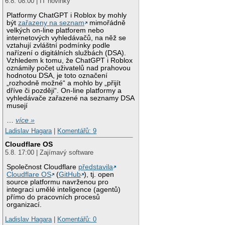
6.8. 08:00 | IT novinky
Platformy ChatGPT i Roblox by mohly
být
zařazeny na seznam
mimořádně
velkých on-line platforem nebo
internetových vyhledávačů, na něž se
vztahují zvláštní podmínky podle
nařízení o digitálních službách (DSA).
Vzhledem k tomu, že ChatGPT i Roblox
oznámily počet uživatelů nad prahovou
hodnotou DSA, je toto označení
„rozhodně možné“ a mohlo by „přijít
dříve či později“. On-line platformy a
vyhledávače zařazené na seznamy DSA
musejí
…
více »
Ladislav Hagara
|
Komentářů: 9
Cloudflare OS
5.8. 17:00 | Zajímavý software
Společnost Cloudflare
představila
Cloudflare OS
(
GitHub
), tj. open
source platformu navrženou pro
integraci umělé inteligence (agentů)
přímo do pracovních procesů
organizací.
Ladislav Hagara
|
Komentářů: 0