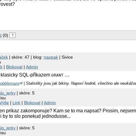
provest?
t
(0)
?
láček
| skóre: 47 | blog:
naopak
| Sivice
u
nk
|
Blokovat
|
Admin
t klasicky SQL-příkazem
…
GRANT
bobblemaze
! | Statistiky jsou jak bikiny. Napoví hodně, všechno ale neukážo
alo_jerky
| skóre: 5
isu
Výše
|
Link
|
Blokovat
|
Admin
ten prikaz zakomponuje? Kam se to ma napsat? Prosim, nejsem 
li by to slo ponekud jednodusse...
alo_jerky
| skóre: 5
isu