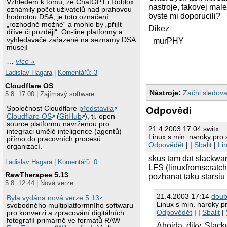
Vzhledem k tomu, že ChatGPT i Roblox
nastroje, takovej ma
oznámily počet uživatelů nad prahovou
byste mi doporucili?
hodnotou DSA, je toto označení
„rozhodně možné“ a mohlo by „přijít
Dikez
dříve či později“. On-line platformy a
vyhledávače zařazené na seznamy DSA
_murPHY
musejí
…
více »
Ladislav Hagara
|
Komentářů: 3
Cloudflare OS
Nástroje:
Začni sledova
5.8. 17:00 | Zajímavý software
Společnost Cloudflare
představila
Odpovědi
Cloudflare OS
(
GitHub
), tj. open
source platformu navrženou pro
21.4.2003 17:04 switx
integraci umělé inteligence (agentů)
Linux s min. naroky pro 
přímo do pracovních procesů
Odpovědět
| |
Sbalit
|
Li
organizací.
skus tam dat slackware
Ladislav Hagara
|
Komentářů: 0
LFS (linuxfromscratch.
RawTherapee 5.13
pozhanat taku starsiu
5.8. 12:44 | Nová verze
21.4.2003 17:14
doub
Byla vydána nová verze 5.13
Linux s min. naroky pr
svobodného multiplatformního softwaru
Odpovědět
| |
Sbalit
|
pro konverzi a zpracování digitálních
fotografií primárně ve formátů RAW
Ahojda, diky, Slack