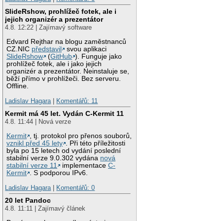
SlideRshow, prohlížeč fotek, ale i
jejich organizér a prezentátor
4.8. 12:22 | Zajímavý software
Edvard Rejthar na blogu zaměstnanců
CZ.NIC
představil
svou aplikaci
SlideRshow
(
GitHub
). Funguje jako
prohlížeč fotek, ale i jako jejich
organizér a prezentátor. Neinstaluje se,
běží přímo v prohlížeči. Bez serveru.
Offline.
Ladislav Hagara
|
Komentářů: 11
Kermit má 45 let. Vydán C-Kermit 11
4.8. 11:44 | Nová verze
Kermit
, tj. protokol pro přenos souborů,
vznikl před 45 lety
. Při této příležitosti
byla po 15 letech od vydání poslední
stabilní verze 9.0.302 vydána
nová
stabilní verze 11
implementace
C-
Kermit
. S podporou IPv6.
Ladislav Hagara
|
Komentářů: 0
20 let Pandoc
4.8. 11:11 | Zajímavý článek