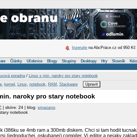
Inzerujte
na AbcPráce.cz od 950 Kč
are
Články
Učebnice
Blogy
Skupiny
Desktopy
Hry
Slovník
Kdo
uxová poradna
/
Linux s min. naroky pro stary notebook
e
,
kernel
,
Linux
,
notebook
,
RAM
,
Slackware
Upravit
min. naroky pro stary notebook
Z
| skóre: 24 | blog:
smazano
 stary notebook
 i386ku se 4mb ram a 300mb diskem. Chci si tam hodit tucnaka
arsi (jednoduchej, oskubanej) compiler, Vi editor a nejaky zakla