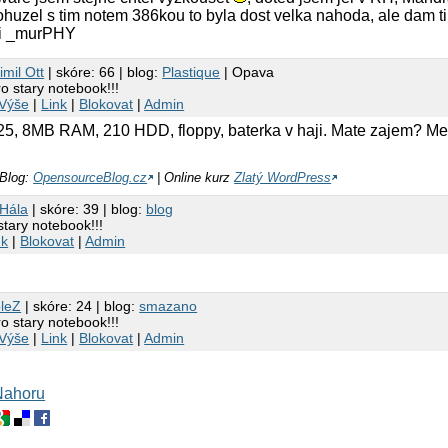
ohuzel s tim notem 386kou to byla dost velka nahoda, ale dam ti
i _murPHY
imil Ott
| skóre: 66 | blog:
Plastique
| Opava
o stary notebook!!!
Výše
|
Link
|
Blokovat
|
Admin
, 8MB RAM, 210 HDD, floppy, baterka v haji. Mate zajem? Me
 Blog:
OpensourceBlog.cz
| Online kurz
Zlatý WordPress
Hála
| skóre: 39 | blog:
blog
stary notebook!!!
nk
|
Blokovat
|
Admin
leZ
| skóre: 24 | blog:
smazano
o stary notebook!!!
Výše
|
Link
|
Blokovat
|
Admin
Nahoru