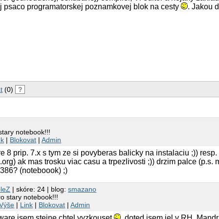
lej psaco programatorskej poznamkovej blok na cesty
. Jakou d
t
(0)
?
stary notebook!!!
nk
|
Blokovat
|
Admin
 8 prip. 7.x s tym ze si povyberas balicky na instalaciu ;)) resp
org) ak mas trosku viac casu a trpezlivosti ;)) drzim palce (p.s.
 386? (noteboook) ;)
leZ
| skóre: 24 | blog:
smazano
o stary notebook!!!
Výše
|
Link
|
Blokovat
|
Admin
ware jsem stejne chtel vyzkouset
, doted jsem jel v RH, Mand