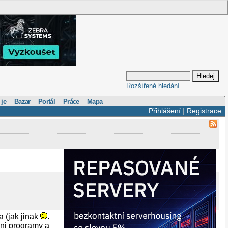
Rozšířené hledání
 je
Bazar
Portál
Práce
Mapa
Přihlášení
|
Registrace
 (jak jinak
.
dni programy a