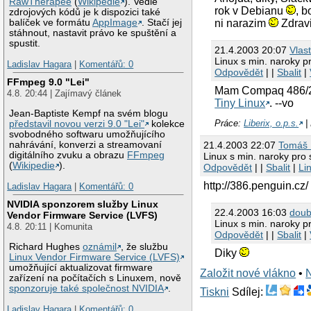
RawTherapee
(
Wikipedie
). Vedle
rok v Debianu
, b
zdrojových kódů je k dispozici také
balíček ve formátu
AppImage
. Stačí jej
ni narazim
Zdrav
stáhnout, nastavit právo ke spuštění a
spustit.
21.4.2003 20:07
Vlast
Linux s min. naroky pr
Ladislav Hagara
|
Komentářů: 0
Odpovědět
| |
Sbalit
|
FFmpeg 9.0 "Lei"
Mam Compaq 486/25
4.8. 20:44 | Zajímavý článek
Tiny Linux
. --vo
Jean-Baptiste Kempf na svém blogu
Práce:
Liberix, o.p.s.
|
představil novou verzi 9.0 "Lei"
kolekce
svobodného softwaru umožňujícího
21.4.2003 22:07
Tomáš 
nahrávání, konverzi a streamovaní
digitálního zvuku a obrazu
FFmpeg
Linux s min. naroky pro 
(
Wikipedie
).
Odpovědět
| |
Sbalit
|
Li
http://386.penguin.cz/
Ladislav Hagara
|
Komentářů: 0
NVIDIA sponzorem služby Linux
22.4.2003 16:03
doub
Vendor Firmware Service (LVFS)
Linux s min. naroky pr
4.8. 20:11 | Komunita
Odpovědět
| |
Sbalit
|
Richard Hughes
oznámil
, že službu
Diky
Linux Vendor Firmware Service (LVFS)
umožňující aktualizovat firmware
Založit nové vlákno
•
zařízení na počítačích s Linuxem, nově
sponzoruje také společnost NVIDIA
.
Tiskni
Sdílej:
Ladislav Hagara
|
Komentářů: 0