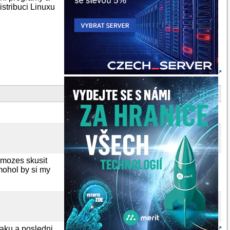
istribuci Linuxu
. mozes skusit
 mohol by si my
raku a posledni