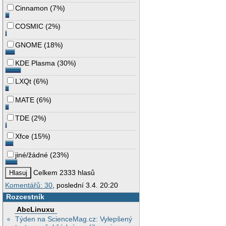
Cinnamon
(
7%
)
COSMIC
(
2%
)
GNOME
(
18%
)
KDE Plasma
(
30%
)
LXQt
(
6%
)
MATE
(
6%
)
TDE
(
2%
)
Xfce
(
15%
)
jiné/žádné
(
23%
)
Celkem 2333 hlasů
Komentářů: 30
, poslední 3.4. 20:20
Rozcestník
AbcLinuxu
Týden na ScienceMag.cz: Vylepšený