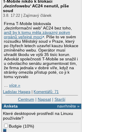
T-Mobile nikdo k blokaci
‚dezinfowebu‘ AC24 nenutil, píše
soud
3.8. 17:22 | Zajímavý článek
Firma T-Mobile blokovala
„dezinformační web“ AC24 bez toho,
aniž by k tomu měla závazný pokyn
orgánů veřejné moci
. Píše to ve svém
rozsudku Městský soud v Praze, který
po čtyřech letech uzavřel kauzu blokace
zmíněného webu. Operátor musí
uhradit škodu ve výši 35 tisíc korun.
Advokát společnosti T-Mobile se snažil i
u odvolacího senátu argumentovat tím,
že firma jednala v dobré víře, když na
stránky omezila přístup poté, co ji k
tomu vyzvalo
…
více »
Ladislav Hagara
|
Komentářů: 71
Centrum
|
Napsat
|
Starší
Anketa
navrhněte »
Které desktopové prostředí na Linuxu
používáte?
Budgie
(
10%
)