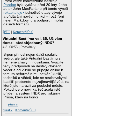
První verze konverzního nástroje
Pandoc
byla vydána před 20 lety. Jeho
autor John MacFarlane při tomto výročí
rekapituluje
jednotlivé etapy vývoje
a přidávání nových funkcí – rozšíření
nejen Markdownu a podporu mnoha
dalších formátů.
|🇵🇸
|
Komentářů: 0
Virtuální Bastlírna vol. 65: Už vám
dorazil předobjednaný INDX?
4.8. 00:55 | Pozvánky
Srpen přinesl nejen další spalující
vedro, ale také Virtuální Bastlírnu s
neméně žhavými novinkami. Využijte
tedy předpovědi na deštivý čtvrteční
večer a od 20:00 se připojte online k
tomuto neformálnímu setkání kutilů,
techniků a vědců, kde se strahovskými
bastlíři proberete nejzajímavější věci, na
které jste narazili za poslední měsíc.
Pokud jde o novinky, řeč zcela jistě
přijde na systém INDX pro tiskárny
Průša, který na konci
…
více »
bkralik
|
Komentářů: 0