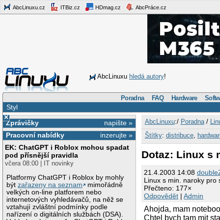
AbcLinuxu.cz
ITBiz.cz
HDmag.cz
AbcPráce.cz
AbcLinuxu
hledá autory
!
Poradna
FAQ
Hardware
Softw
Styl
×
AbcLinuxu
:/
Poradna
/
Lin
Zprávičky
napište »
Pracovní nabídky
inzerujte »
Štítky
:
distribuce
,
hardwar
EK: ChatGPT i Roblox mohou spadat
Dotaz: Linux s 
pod přísnější pravidla
včera 08:00 | IT novinky
21.4.2003 14:08
double
Platformy ChatGPT i Roblox by mohly
Linux s min. naroky pro
být
zařazeny na seznam
mimořádně
Přečteno: 177×
velkých on-line platforem nebo
Odpovědět
|
Admin
internetových vyhledávačů, na něž se
vztahují zvláštní podmínky podle
Ahojda, mam notebook
nařízení o digitálních službách (DSA).
Chtel bych tam mit st