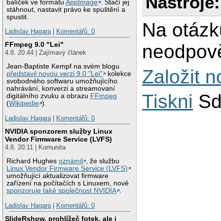
Nástroje:
balíček ve formátu
AppImage
. Stačí jej
stáhnout, nastavit právo ke spuštění a
spustit.
Na otázk
Ladislav Hagara
|
Komentářů: 0
FFmpeg 9.0 "Lei"
neodpově
4.8. 20:44 | Zajímavý článek
Jean-Baptiste Kempf na svém blogu
Založit 
představil novou verzi 9.0 "Lei"
kolekce
svobodného softwaru umožňujícího
nahrávání, konverzi a streamovaní
Tiskni
Sd
digitálního zvuku a obrazu
FFmpeg
(
Wikipedie
).
Ladislav Hagara
|
Komentářů: 0
NVIDIA sponzorem služby Linux
Vendor Firmware Service (LVFS)
4.8. 20:11 | Komunita
Richard Hughes
oznámil
, že službu
Linux Vendor Firmware Service (LVFS)
umožňující aktualizovat firmware
zařízení na počítačích s Linuxem, nově
sponzoruje také společnost NVIDIA
.
Ladislav Hagara
|
Komentářů: 0
SlideRshow, prohlížeč fotek, ale i