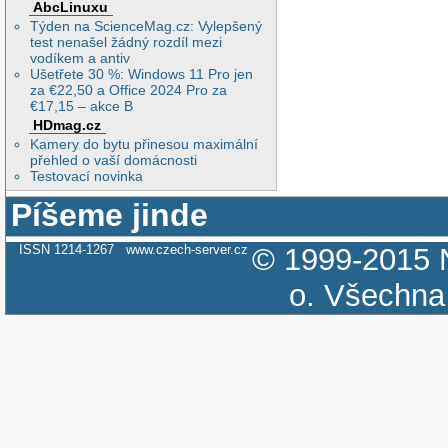
AbcLinuxu
Týden na ScienceMag.cz: Vylepšený
test nenašel žádný rozdíl mezi
vodíkem a antiv
Ušetřete 30 %: Windows 11 Pro jen
za €22,50 a Office 2024 Pro za
€17,15 – akce B
HDmag.cz
Kamery do bytu přinesou maximální
přehled o vaší domácnosti
Testovací novinka
Píšeme jinde
ISSN 1214-1267
www.czech-server.cz
© 1999-2015
o.
Všechna 