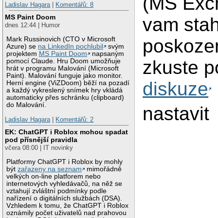
(MS Exc
Ladislav Hagara
|
Komentářů: 8
MS Paint Doom
vam stah
dnes 12:44 | Humor
Mark Russinovich (CTO v Microsoft
poskozen
Azure) se
na LinkedIn pochlubil
svým
projektem
MS Paint Doom
napsaným
zkuste 
pomocí Claude. Hru Doom umožňuje
hrát v programu Malování (Microsoft
Paint). Malování funguje jako monitor.
diskuze
Herní engine (ViZDoom) běží na pozadí
a každý vykreslený snímek hry vkládá
automaticky přes schránku (clipboard)
do Malování.
nastavit
Ladislav Hagara
|
Komentářů: 2
EK: ChatGPT i Roblox mohou spadat
pod přísnější pravidla
včera 08:00 | IT novinky
Platformy ChatGPT i Roblox by mohly
být
zařazeny na seznam
mimořádně
velkých on-line platforem nebo
internetových vyhledávačů, na něž se
vztahují zvláštní podmínky podle
nařízení o digitálních službách (DSA).
Vzhledem k tomu, že ChatGPT i Roblox
oznámily počet uživatelů nad prahovou