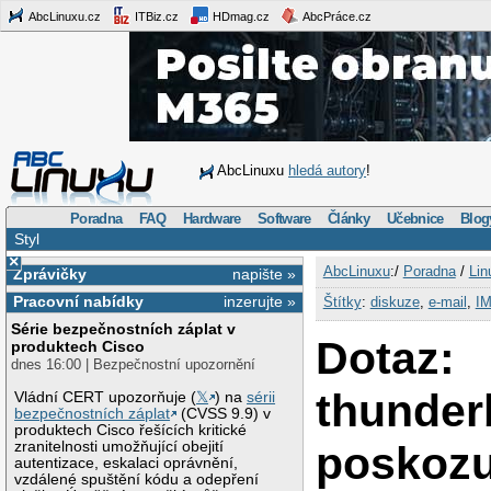
AbcLinuxu.cz
ITBiz.cz
HDmag.cz
AbcPráce.cz
AbcLinuxu
hledá autory
!
Poradna
FAQ
Hardware
Software
Články
Učebnice
Blog
Styl
×
AbcLinuxu
:/
Poradna
/
Lin
Zprávičky
napište »
Pracovní nabídky
inzerujte »
Štítky
:
diskuze
,
e-mail
,
I
Série bezpečnostních záplat v
Dotaz:
produktech Cisco
dnes 16:00 | Bezpečnostní upozornění
thunder
Vládní CERT upozorňuje (
𝕏
) na
sérii
bezpečnostních záplat
(CVSS 9.9) v
produktech Cisco řešících kritické
poskozu
zranitelnosti umožňující obejití
autentizace, eskalaci oprávnění,
vzdálené spuštění kódu a odepření