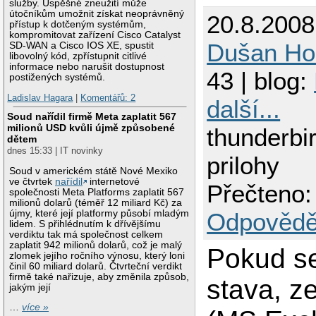
služby. Úspěšné zneužití může
útočníkům umožnit získat neoprávněný
20.8.2008
přístup k dotčeným systémům,
kompromitovat zařízení Cisco Catalyst
Dušan Ho
SD-WAN a Cisco IOS XE, spustit
libovolný kód, zpřístupnit citlivé
informace nebo narušit dostupnost
43 | blog:
postižených systémů.
Ladislav Hagara
|
Komentářů: 2
další...
Soud nařídil firmě Meta zaplatit 567
milionů USD kvůli újmě způsobené
thunderbi
dětem
dnes 15:33 | IT novinky
prilohy
Soud v americkém státě Nové Mexiko
ve čtvrtek
nařídil
internetové
Přečteno:
společnosti Meta Platforms zaplatit 567
milionů dolarů (téměř 12 miliard Kč) za
újmy, které její platformy působí mladým
Odpovědě
lidem. S přihlédnutím k dřívějšímu
verdiktu tak má společnost celkem
zaplatit 942 milionů dolarů, což je malý
Pokud s
zlomek jejího ročního výnosu, který loni
činil 60 miliard dolarů. Čtvrteční verdikt
firmě také nařizuje, aby změnila způsob,
stava, z
jakým její
…
více »