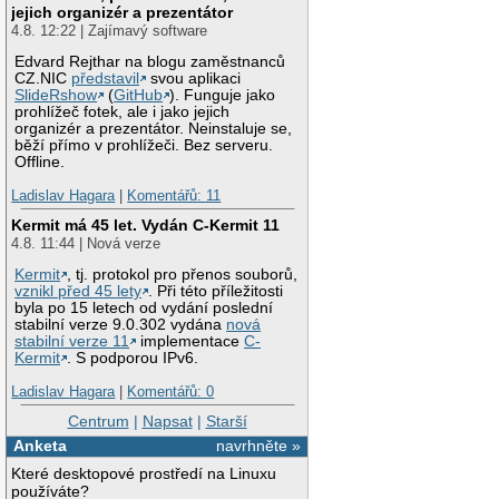
jejich organizér a prezentátor
4.8. 12:22 | Zajímavý software
Edvard Rejthar na blogu zaměstnanců
CZ.NIC
představil
svou aplikaci
SlideRshow
(
GitHub
). Funguje jako
prohlížeč fotek, ale i jako jejich
organizér a prezentátor. Neinstaluje se,
běží přímo v prohlížeči. Bez serveru.
Offline.
Ladislav Hagara
|
Komentářů: 11
Kermit má 45 let. Vydán C-Kermit 11
4.8. 11:44 | Nová verze
Kermit
, tj. protokol pro přenos souborů,
vznikl před 45 lety
. Při této příležitosti
byla po 15 letech od vydání poslední
stabilní verze 9.0.302 vydána
nová
stabilní verze 11
implementace
C-
Kermit
. S podporou IPv6.
Ladislav Hagara
|
Komentářů: 0
Centrum
|
Napsat
|
Starší
Anketa
navrhněte »
Které desktopové prostředí na Linuxu
používáte?