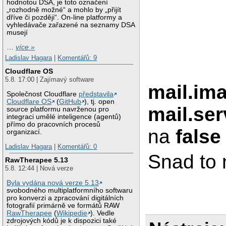
hodnotou DSA, je toto označení
„rozhodně možné“ a mohlo by „přijít
dříve či později“. On-line platformy a
vyhledávače zařazené na seznamy DSA
musejí
…
více »
Ladislav Hagara
|
Komentářů: 9
Cloudflare OS
5.8. 17:00 | Zajímavý software
mail.im
Společnost Cloudflare
představila
Cloudflare OS
(
GitHub
), tj. open
mail.se
source platformu navrženou pro
integraci umělé inteligence (agentů)
přímo do pracovních procesů
na
false
organizací.
Ladislav Hagara
|
Komentářů: 0
Snad to
RawTherapee 5.13
5.8. 12:44 | Nová verze
Byla vydána nová verze 5.13
svobodného multiplatformního softwaru
pro konverzi a zpracování digitálních
fotografií primárně ve formátů RAW
RawTherapee
(
Wikipedie
). Vedle
zdrojových kódů je k dispozici také