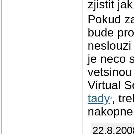
zjistit ja
Pokud za
bude pro
neslouzi
je neco 
vetsinou
Virtual S
tady
, tr
nakopne.
22.8.200