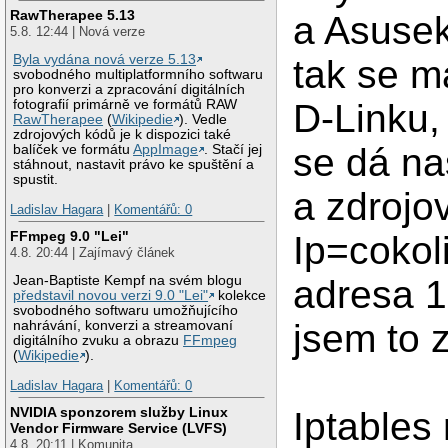
RawTherapee 5.13
a Asusek
5.8. 12:44 | Nová verze
Byla vydána nová verze 5.13
tak se m
svobodného multiplatformního softwaru
pro konverzi a zpracování digitálních
D-Linku, 
fotografií primárně ve formátů RAW
RawTherapee
(
Wikipedie
). Vedle
zdrojových kódů je k dispozici také
se dá na
balíček ve formátu
AppImage
. Stačí jej
stáhnout, nastavit právo ke spuštění a
spustit.
a zdrojov
Ladislav Hagara
|
Komentářů: 0
FFmpeg 9.0 "Lei"
Ip=cokoli
4.8. 20:44 | Zajímavý článek
adresa 1
Jean-Baptiste Kempf na svém blogu
představil novou verzi 9.0 "Lei"
kolekce
svobodného softwaru umožňujícího
jsem to z
nahrávání, konverzi a streamovaní
digitálního zvuku a obrazu
FFmpeg
(
Wikipedie
).
Ladislav Hagara
|
Komentářů: 0
NVIDIA sponzorem služby Linux
Iptables
Vendor Firmware Service (LVFS)
4.8. 20:11 | Komunita