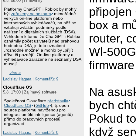
6.8. 08:00 | IT novinky
připojen
Platformy ChatGPT i Roblox by mohly
být
zařazeny na seznam
mimořádně
velkých on-line platforem nebo
box a mů
internetových vyhledávačů, na něž se
vztahují zvláštní podmínky podle
nařízení o digitálních službách (DSA).
router, c
Vzhledem k tomu, že ChatGPT i Roblox
oznámily počet uživatelů nad prahovou
hodnotou DSA, je toto označení
Wl-500G
„rozhodně možné“ a mohlo by „přijít
dříve či později“. On-line platformy a
vyhledávače zařazené na seznamy DSA
firmware 
musejí
…
více »
Ladislav Hagara
|
Komentářů: 9
Cloudflare OS
Na asusk
5.8. 17:00 | Zajímavý software
Společnost Cloudflare
představila
bych chtě
Cloudflare OS
(
GitHub
), tj. open
source platformu navrženou pro
Pokud to
integraci umělé inteligence (agentů)
přímo do pracovních procesů
organizací.
když ser
Ladislav Hagara
|
Komentářů: 0