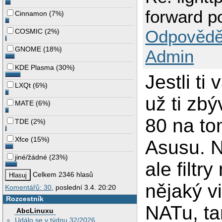
forward p
Cinnamon
(
7%
)
Odpovědě
COSMIC
(
2%
)
GNOME
(
18%
)
Admin
KDE Plasma
(
30%
)
Jestli ti 
LXQt
(
6%
)
už ti zb
MATE
(
6%
)
80 na to
TDE
(
2%
)
Xfce
(
15%
)
Asusu. N
jiné/žádné
(
23%
)
ale filtr
Celkem 2346 hlasů
nějaký vi
Komentářů: 30
, poslední 3.4. 20:20
Rozcestník
NATu, ta
AbcLinuxu
Událo se v týdnu 32/2026