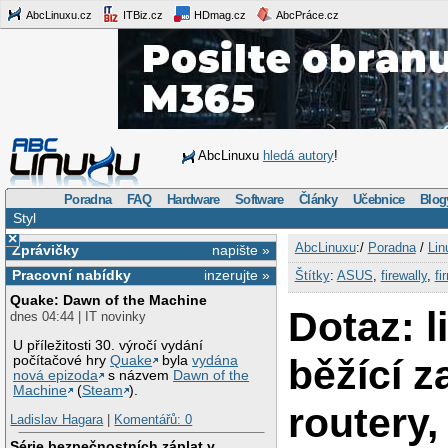
AbcLinuxu.cz
ITBiz.cz
HDmag.cz
AbcPráce.cz
AbcLinuxu
hledá autory
!
Poradna
FAQ
Hardware
Software
Články
Učebnice
Blog
Styl
×
AbcLinuxu
:/
Poradna
/
Lin
Zprávičky
napište »
Pracovní nabídky
inzerujte »
Štítky
:
ASUS
,
firewally
,
fi
Quake: Dawn of the Machine
Dotaz: l
dnes 04:44 | IT novinky
U příležitosti 30. výročí vydání
běžící 
počítačové hry
Quake
byla
vydána
nová epizoda
s názvem
Dawn of the
Machine
(
Steam
).
routery,
Ladislav Hagara
|
Komentářů: 0
Série bezpečnostních záplat v