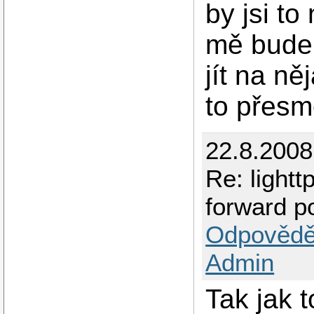
by jsi to
mě bude 
jít na ně
to přesm
22.8.2008
Re: lightt
forward p
Odpovědě
Admin
Tak jak 