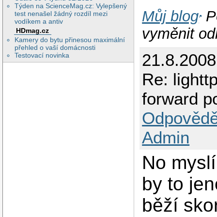
Týden na ScienceMag.cz: Vylepšený
Můj blog
P
test nenašel žádný rozdíl mezi
vodíkem a antiv
vyměnit od
HDmag.cz
Kamery do bytu přinesou maximální
přehled o vaší domácnosti
21.8.2008 
Testovací novinka
Re: lightt
forward p
Odpovědě
Admin
No myslím
by to je
běží sko