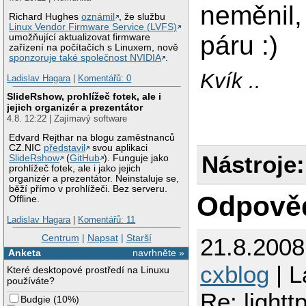
neměnil,
Richard Hughes
oznámil
, že službu
Linux Vendor Firmware Service (LVFS)
páru :)
umožňující aktualizovat firmware
zařízení na počítačích s Linuxem, nově
sponzoruje také společnost NVIDIA
.
Kvík ..
Ladislav Hagara
|
Komentářů: 0
SlideRshow, prohlížeč fotek, ale i
jejich organizér a prezentátor
4.8. 12:22 | Zajímavý software
Edvard Rejthar na blogu zaměstnanců
CZ.NIC
představil
svou aplikaci
Nástroje:
SlideRshow
(
GitHub
). Funguje jako
prohlížeč fotek, ale i jako jejich
organizér a prezentátor. Neinstaluje se,
běží přímo v prohlížeči. Bez serveru.
Odpově
Offline.
Ladislav Hagara
|
Komentářů: 11
Centrum
|
Napsat
|
Starší
21.8.200
Anketa
navrhněte »
cxblog
| L
Které desktopové prostředí na Linuxu
používáte?
Re: lightt
Budgie
(
10%
)