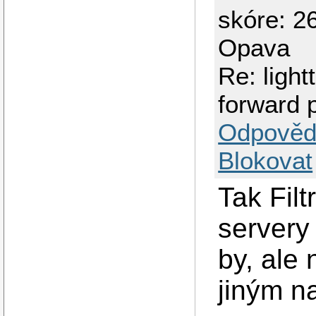
skóre: 26
Opava
Re: light
forward 
Odpověd
Blokovat
Tak Filt
servery 
by, ale 
jiným n