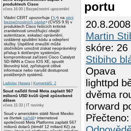
portu
produktech Cisco
včera 16:00 | Bezpečnostní upozornění
Vládní CERT upozorňuje (
𝕏
) na
sérii
20.8.2008
bezpečnostních záplat
(CVSS 9.9) v
produktech Cisco řešících kritické
zranitelnosti umožňující obejití
Martin St
autentizace, eskalaci oprávnění,
vzdálené spuštění kódu a odepření
služby. Úspěšné zneužití může
skóre: 26 
útočníkům umožnit získat neoprávněný
přístup k dotčeným systémům,
Stibiho bl
kompromitovat zařízení Cisco Catalyst
SD-WAN a Cisco IOS XE, spustit
libovolný kód, zpřístupnit citlivé
Opava
informace nebo narušit dostupnost
postižených systémů.
lighttpd b
Ladislav Hagara
|
Komentářů: 2
Soud nařídil firmě Meta zaplatit 567
dvěma rou
milionů USD kvůli újmě způsobené
dětem
forward p
včera 15:33 | IT novinky
Soud v americkém státě Nové Mexiko
Přečteno:
ve čtvrtek
nařídil
internetové
společnosti Meta Platforms zaplatit 567
Odpovědě
milionů dolarů (téměř 12 miliard Kč) za