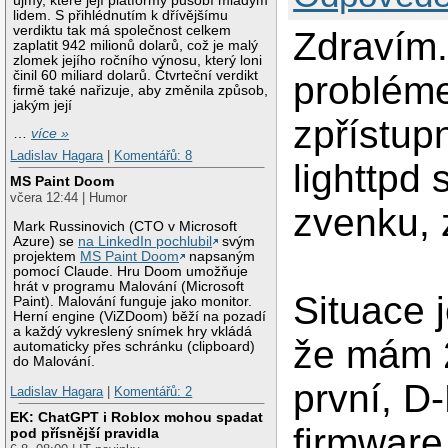
újmy, které její platformy působí mladým
lidem. S přihlédnutím k dřívějšímu
verdiktu tak má společnost celkem
Zdravím
zaplatit 942 milionů dolarů, což je malý
zlomek jejího ročního výnosu, který loni
činil 60 miliard dolarů. Čtvrteční verdikt
problém
firmě také nařizuje, aby změnila způsob,
jakým její
zpřístup
…
více »
Ladislav Hagara
|
Komentářů: 8
lighttpd 
MS Paint Doom
včera 12:44 | Humor
zvenku, z
Mark Russinovich (CTO v Microsoft
Azure) se
na LinkedIn pochlubil
svým
projektem
MS Paint Doom
napsaným
pomocí Claude. Hru Doom umožňuje
hrát v programu Malování (Microsoft
Situace 
Paint). Malování funguje jako monitor.
Herní engine (ViZDoom) běží na pozadí
a každý vykreslený snímek hry vkládá
že mám 2
automaticky přes schránku (clipboard)
do Malování.
první, D-
Ladislav Hagara
|
Komentářů: 2
EK: ChatGPT i Roblox mohou spadat
firmware
pod přísnější pravidla