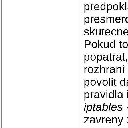
predpokla
presmero
skutecne
Pokud to
popatrat
rozhrani
povolit d
pravidla 
iptables 
zavreny 