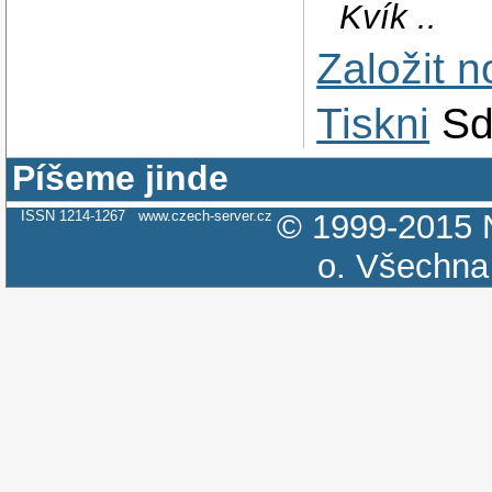
Kvík ..
Založit 
Tiskni
Sd
Píšeme jinde
ISSN 1214-1267
www.czech-server.cz
© 1999-2015
o.
Všechna 