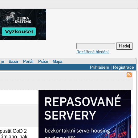
Rozšířené hledání
 je
Bazar
Portál
Práce
Mapa
Přihlášení
|
Registrace
pustit CoD 2
 dám ano, pak