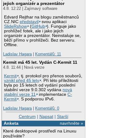
jejich organizér a prezentátor
4.8. 12:22 | Zajímavý software
Edvard Rejthar na blogu zaměstnanců
CZ.NIC
představil
svou aplikaci
SlideRshow
(
GitHub
). Funguje jako
prohlížeč fotek, ale i jako jejich
organizér a prezentátor. Neinstaluje se,
běží přímo v prohlížeči. Bez serveru.
Offline.
Ladislav Hagara
|
Komentářů: 11
Kermit má 45 let. Vydán C-Kermit 11
4.8. 11:44 | Nová verze
Kermit
, tj. protokol pro přenos souborů,
vznikl před 45 lety
. Při této příležitosti
byla po 15 letech od vydání poslední
stabilní verze 9.0.302 vydána
nová
stabilní verze 11
implementace
C-
Kermit
. S podporou IPv6.
Ladislav Hagara
|
Komentářů: 0
Centrum
|
Napsat
|
Starší
Anketa
navrhněte »
Které desktopové prostředí na Linuxu
používáte?