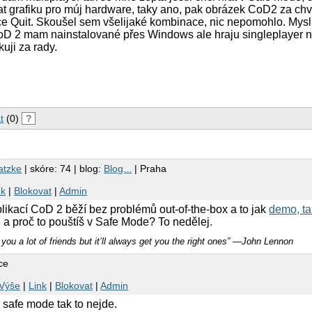
ovat grafiku pro múj hardware, taky ano, pak obrázek CoD2 za chv
e Quit. Skoušel sem všelijaké kombinace, nic nepomohlo. Myslí
oD 2 mam nainstalované přes Windows ale hraju singleplayer 
uji za rady.
t
(0)
?
atzke
| skóre: 74 | blog:
Blog...
| Praha
nk
|
Blokovat
|
Admin
ikací CoD 2 běží bez problémů out-of-the-box a to jak
demo, tak
a proč to pouštíš v Safe Mode? To nedělej.
you a lot of friends but it’ll always get you the right ones” ―John Lennon
ce
r
Výše
|
Link
|
Blokovat
|
Admin
v safe mode tak to nejde.