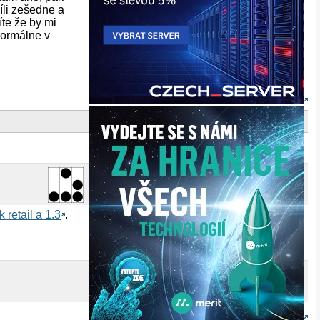
íli zešedne a
te že by mi
normálne v
 retail a 1.3
.