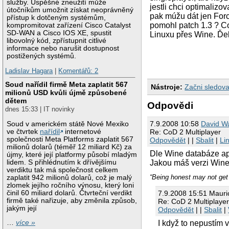
služby. Úspěšné zneužití může
jestli chci optimaliz
útočníkům umožnit získat neoprávněný
pak múžu dát jen Forc
přístup k dotčeným systémům,
pomohl patch 1.3 ? C
kompromitovat zařízení Cisco Catalyst
SD-WAN a Cisco IOS XE, spustit
Linuxu přes Wine. Ďek
libovolný kód, zpřístupnit citlivé
informace nebo narušit dostupnost
postižených systémů.
Ladislav Hagara
|
Komentářů: 2
Soud nařídil firmě Meta zaplatit 567
Nástroje:
Začni sledova
milionů USD kvůli újmě způsobené
dětem
Odpovědi
dnes 15:33 | IT novinky
7.9.2008 10:58
David W
Soud v americkém státě Nové Mexiko
Re: CoD 2 Multiplayer
ve čtvrtek
nařídil
internetové
společnosti Meta Platforms zaplatit 567
Odpovědět
| |
Sbalit
|
Li
milionů dolarů (téměř 12 miliard Kč) za
Dle Wine databáze apl
újmy, které její platformy působí mladým
Jakou máš verzi Wine 
lidem. S přihlédnutím k dřívějšímu
verdiktu tak má společnost celkem
“Being honest may not get 
zaplatit 942 milionů dolarů, což je malý
zlomek jejího ročního výnosu, který loni
činil 60 miliard dolarů. Čtvrteční verdikt
7.9.2008 15:51 Mauri
firmě také nařizuje, aby změnila způsob,
Re: CoD 2 Multiplaye
jakým její
Odpovědět
| |
Sbalit
|
I když to nepustím 
…
více »