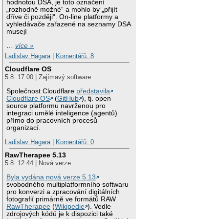
hodnotou DSA, je toto označení
„rozhodně možné“ a mohlo by „přijít
dříve či později“. On-line platformy a
vyhledávače zařazené na seznamy DSA
musejí
…
více »
Ladislav Hagara
|
Komentářů: 8
Cloudflare OS
5.8. 17:00 | Zajímavý software
Společnost Cloudflare
představila
Cloudflare OS
(
GitHub
), tj. open
source platformu navrženou pro
integraci umělé inteligence (agentů)
přímo do pracovních procesů
organizací.
Ladislav Hagara
|
Komentářů: 0
RawTherapee 5.13
5.8. 12:44 | Nová verze
Byla vydána nová verze 5.13
svobodného multiplatformního softwaru
pro konverzi a zpracování digitálních
fotografií primárně ve formátů RAW
RawTherapee
(
Wikipedie
). Vedle
zdrojových kódů je k dispozici také