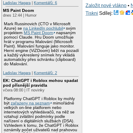
Ladislav Hagara
|
Komentářů: 6
Založit nové vlákno
•
MS Paint Doom
Tiskni
Sdílej:
dnes 12:44 | Humor
Mark Russinovich (CTO v Microsoft
Azure) se
na LinkedIn pochlubil
svým
projektem
MS Paint Doom
napsaným
pomocí Claude. Hru Doom umožňuje
hrát v programu Malování (Microsoft
Paint). Malování funguje jako monitor.
Herní engine (ViZDoom) běží na pozadí
a každý vykreslený snímek hry vkládá
automaticky přes schránku (clipboard)
do Malování.
Ladislav Hagara
|
Komentářů: 2
EK: ChatGPT i Roblox mohou spadat
pod přísnější pravidla
včera 08:00 | IT novinky
Platformy ChatGPT i Roblox by mohly
být
zařazeny na seznam
mimořádně
velkých on-line platforem nebo
internetových vyhledávačů, na něž se
vztahují zvláštní podmínky podle
nařízení o digitálních službách (DSA).
Vzhledem k tomu, že ChatGPT i Roblox
oznámily počet uživatelů nad prahovou