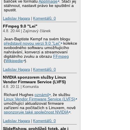
balíček ve formátu
AppImage
. Stačí jej
stáhnout, nastavit právo ke spuštění a
spustit.
Ladislav Hagara
|
Komentářů: 0
FFmpeg 9.0 "Lei"
4.8. 20:44 | Zajímavý článek
Jean-Baptiste Kempf na svém blogu
představil novou verzi 9.0 "Lei"
kolekce
svobodného softwaru umožňujícího
nahrávání, konverzi a streamovaní
digitálního zvuku a obrazu
FFmpeg
(
Wikipedie
).
Ladislav Hagara
|
Komentářů: 0
NVIDIA sponzorem služby Linux
Vendor Firmware Service (LVFS)
4.8. 20:11 | Komunita
Richard Hughes
oznámil
, že službu
Linux Vendor Firmware Service (LVFS)
umožňující aktualizovat firmware
zařízení na počítačích s Linuxem, nově
sponzoruje také společnost NVIDIA
.
Ladislav Hagara
|
Komentářů: 0
SlideRshow, prohlížeč fotek, ale i