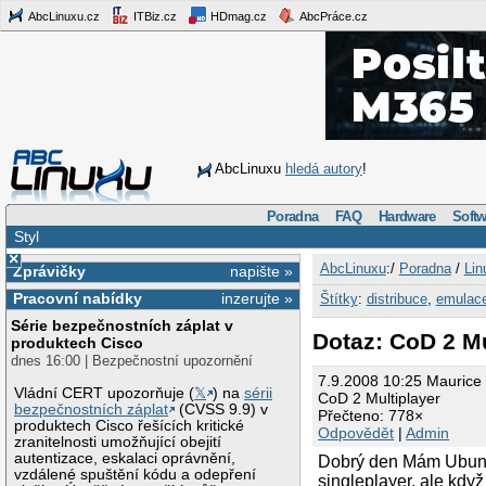
AbcLinuxu.cz
ITBiz.cz
HDmag.cz
AbcPráce.cz
AbcLinuxu
hledá autory
!
Poradna
FAQ
Hardware
Softw
Styl
×
AbcLinuxu
:/
Poradna
/
Lin
Zprávičky
napište »
Pracovní nabídky
inzerujte »
Štítky
:
distribuce
,
emulac
Série bezpečnostních záplat v
Dotaz: CoD 2 Mu
produktech Cisco
dnes 16:00 | Bezpečnostní upozornění
7.9.2008 10:25 Maurice
Vládní CERT upozorňuje (
𝕏
) na
sérii
CoD 2 Multiplayer
bezpečnostních záplat
(CVSS 9.9) v
Přečteno: 778×
produktech Cisco řešících kritické
Odpovědět
|
Admin
zranitelnosti umožňující obejití
autentizace, eskalaci oprávnění,
Dobrý den Mám Ubuntu
vzdálené spuštění kódu a odepření
singleplayer, ale kdy