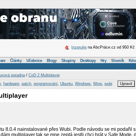
Inzerujte
na AbcPráce.cz od 950 Kč
are
Články
Učebnice
Blogy
Skupiny
Desktopy
Hry
Slovník
Kdo
uxová poradna
/
CoD 2 Multiplayer
e
,
hardware
,
patch
,
programování
,
Ubuntu
,
Windows
,
Wine
,
wubi
Upravit
ltiplayer
 8.0.4 nainstalované přes Wubi. Podle návodu se mi podařil s
ž dám multiplayer tak se mne zeptá jestli chci hrát v Safe Mode,