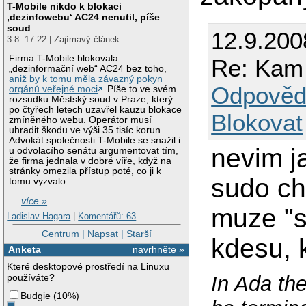
T-Mobile nikdo k blokaci
‚dezinfowebu‘ AC24 nenutil, píše
soud
12.9.200
3.8. 17:22 | Zajímavý článek
Firma T-Mobile blokovala
Re: Kam 
„dezinformační web“ AC24 bez toho,
aniž by k tomu měla závazný pokyn
Odpověd
orgánů veřejné moci
. Píše to ve svém
rozsudku Městský soud v Praze, který
po čtyřech letech uzavřel kauzu blokace
Blokovat
zmíněného webu. Operátor musí
uhradit škodu ve výši 35 tisíc korun.
Advokát společnosti T-Mobile se snažil i
nevim j
u odvolacího senátu argumentovat tím,
že firma jednala v dobré víře, když na
stránky omezila přístup poté, co ji k
sudo ch
tomu vyzvalo
…
více »
muze "s
Ladislav Hagara
|
Komentářů: 63
Centrum
|
Napsat
|
Starší
kdesu, 
Anketa
navrhněte »
Které desktopové prostředí na Linuxu
používáte?
In Ada the
Budgie
(
10%
)