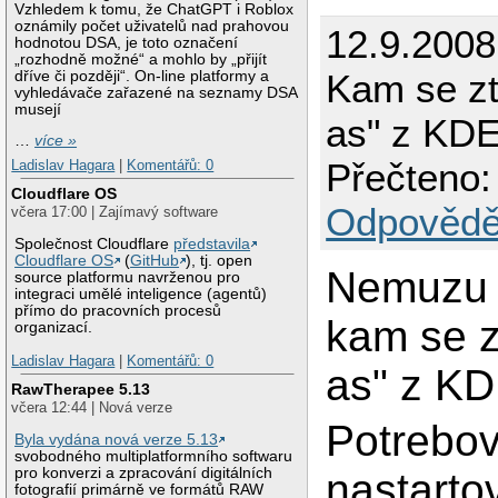
Vzhledem k tomu, že ChatGPT i Roblox
oznámily počet uživatelů nad prahovou
12.9.2008 
hodnotou DSA, je toto označení
„rozhodně možné“ a mohlo by „přijít
Kam se ztr
dříve či později“. On-line platformy a
vyhledávače zařazené na seznamy DSA
musejí
as" z KDE
…
více »
Přečteno:
Ladislav Hagara
|
Komentářů: 0
Cloudflare OS
Odpovědě
včera 17:00 | Zajímavý software
Společnost Cloudflare
představila
Cloudflare OS
(
GitHub
), tj. open
Nemuzu 
source platformu navrženou pro
integraci umělé inteligence (agentů)
přímo do pracovních procesů
kam se zt
organizací.
Ladislav Hagara
|
Komentářů: 0
as" z K
RawTherapee 5.13
včera 12:44 | Nová verze
Potrebov
Byla vydána nová verze 5.13
svobodného multiplatformního softwaru
pro konverzi a zpracování digitálních
nastarto
fotografií primárně ve formátů RAW