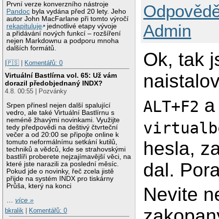
První verze konverzního nástroje
Odpovědě
Pandoc
byla vydána před 20 lety. Jeho
autor John MacFarlane při tomto výročí
Admin
rekapituluje
jednotlivé etapy vývoje
a přidávání nových funkcí – rozšíření
nejen Markdownu a podporu mnoha
dalších formátů.
Ok, tak 
|🇵🇸
|
Komentářů: 0
naistalov
Virtuální Bastlírna vol. 65: Už vám
dorazil předobjednaný INDX?
4.8. 00:55 | Pozvánky
a
ALT+F2
Srpen přinesl nejen další spalující
vedro, ale také Virtuální Bastlírnu s
neméně žhavými novinkami. Využijte
virtualb
tedy předpovědi na deštivý čtvrteční
večer a od 20:00 se připojte online k
hesla, z
tomuto neformálnímu setkání kutilů,
techniků a vědců, kde se strahovskými
bastlíři proberete nejzajímavější věci, na
dal. Por
které jste narazili za poslední měsíc.
Pokud jde o novinky, řeč zcela jistě
přijde na systém INDX pro tiskárny
Průša, který na konci
Nevite n
…
více »
zakopan
bkralik
|
Komentářů: 0