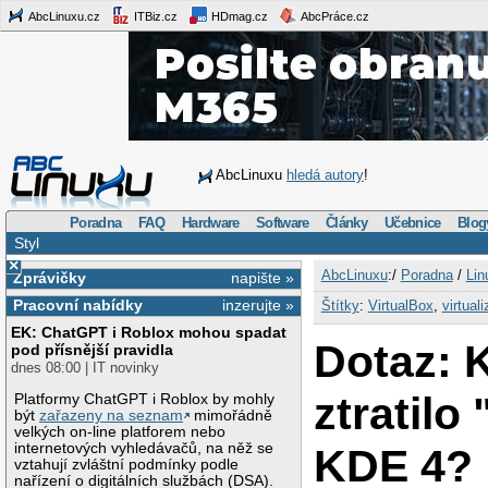
AbcLinuxu.cz
ITBiz.cz
HDmag.cz
AbcPráce.cz
AbcLinuxu
hledá autory
!
Poradna
FAQ
Hardware
Software
Články
Učebnice
Blog
Styl
×
AbcLinuxu
:/
Poradna
/
Lin
Zprávičky
napište »
Pracovní nabídky
inzerujte »
Štítky
:
VirtualBox
,
virtual
EK: ChatGPT i Roblox mohou spadat
Dotaz: 
pod přísnější pravidla
dnes 08:00 | IT novinky
ztratilo
Platformy ChatGPT i Roblox by mohly
být
zařazeny na seznam
mimořádně
velkých on-line platforem nebo
internetových vyhledávačů, na něž se
KDE 4?
vztahují zvláštní podmínky podle
nařízení o digitálních službách (DSA).