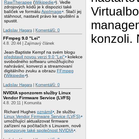
RawTherapee
(
Wikipedie
). Vedle
zdrojových kódů je k dispozici také
Virtualb
balíček ve formátu
AppImage
. Stačí jej
stáhnout, nastavit právo ke spuštění a
manage
spustit.
Ladislav Hagara
|
Komentářů: 0
konzoli. 
FFmpeg 9.0 "Lei"
4.8. 20:44 | Zajímavý článek
Jean-Baptiste Kempf na svém blogu
představil novou verzi 9.0 "Lei"
kolekce
svobodného softwaru umožňujícího
nahrávání, konverzi a streamovaní
digitálního zvuku a obrazu
FFmpeg
(
Wikipedie
).
Ladislav Hagara
|
Komentářů: 0
NVIDIA sponzorem služby Linux
Vendor Firmware Service (LVFS)
4.8. 20:11 | Komunita
Richard Hughes
oznámil
, že službu
Linux Vendor Firmware Service (LVFS)
umožňující aktualizovat firmware
zařízení na počítačích s Linuxem, nově
sponzoruje také společnost NVIDIA
.