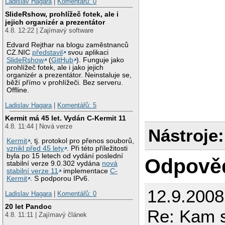
Ladislav Hagara
|
Komentářů: 0
SlideRshow, prohlížeč fotek, ale i
jejich organizér a prezentátor
4.8. 12:22 | Zajímavý software
Edvard Rejthar na blogu zaměstnanců
CZ.NIC
představil
svou aplikaci
SlideRshow
(
GitHub
). Funguje jako
prohlížeč fotek, ale i jako jejich
organizér a prezentátor. Neinstaluje se,
běží přímo v prohlížeči. Bez serveru.
Offline.
Ladislav Hagara
|
Komentářů: 5
Kermit má 45 let. Vydán C-Kermit 11
4.8. 11:44 | Nová verze
Nástroje:
Kermit
, tj. protokol pro přenos souborů,
vznikl před 45 lety
. Při této příležitosti
byla po 15 letech od vydání poslední
Odpově
stabilní verze 9.0.302 vydána
nová
stabilní verze 11
implementace
C-
Kermit
. S podporou IPv6.
12.9.2008 
Ladislav Hagara
|
Komentářů: 0
20 let Pandoc
Re: Kam s
4.8. 11:11 | Zajímavý článek