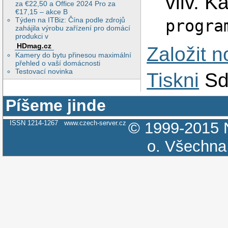
vliv. 
za €22,50 a Office 2024 Pro za
€17,15 – akce B
Týden na ITBiz: Čína podle zdrojů
progra
zahájila výrobu zařízení pro domácí
produkci v
HDmag.cz
Založit 
Kamery do bytu přinesou maximální
přehled o vaší domácnosti
Testovací novinka
Tiskni
Sd
Píšeme jinde
ISSN 1214-1267
www.czech-server.cz
© 1999-2015
o.
Všechna 