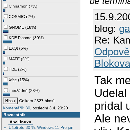
be termin
Cinnamon
(
7%
)
15.9.20
COSMIC
(
2%
)
blog:
ga
GNOME
(
18%
)
Re: Kam
KDE Plasma
(
30%
)
Odpově
LXQt
(
6%
)
MATE
(
6%
)
Blokova
TDE
(
2%
)
Tak me
Xfce
(
15%
)
Udelal
jiné/žádné
(
23%
)
Celkem 2327 hlasů
pridal 
Komentářů: 30
, poslední 3.4. 20:20
Ale ne
Rozcestník
AbcLinuxu
Ušetřete 30 %: Windows 11 Pro jen