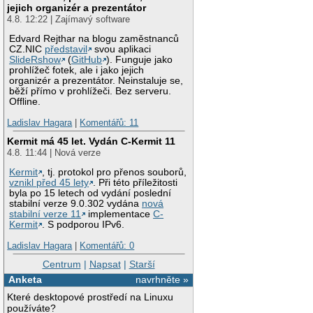
jejich organizér a prezentátor
4.8. 12:22 | Zajímavý software
Edvard Rejthar na blogu zaměstnanců
CZ.NIC
představil
svou aplikaci
SlideRshow
(
GitHub
). Funguje jako
prohlížeč fotek, ale i jako jejich
organizér a prezentátor. Neinstaluje se,
běží přímo v prohlížeči. Bez serveru.
Offline.
Ladislav Hagara
|
Komentářů: 11
Kermit má 45 let. Vydán C-Kermit 11
4.8. 11:44 | Nová verze
Kermit
, tj. protokol pro přenos souborů,
vznikl před 45 lety
. Při této příležitosti
byla po 15 letech od vydání poslední
stabilní verze 9.0.302 vydána
nová
stabilní verze 11
implementace
C-
Kermit
. S podporou IPv6.
Ladislav Hagara
|
Komentářů: 0
Centrum
|
Napsat
|
Starší
Anketa
navrhněte »
Které desktopové prostředí na Linuxu
používáte?