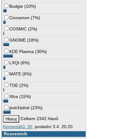
Budgie
(
10%
)
Cinnamon
(
7%
)
COSMIC
(
2%
)
GNOME
(
18%
)
KDE Plasma
(
30%
)
LXQt
(
6%
)
MATE
(
6%
)
TDE
(
2%
)
Xfce
(
15%
)
jiné/žádné
(
23%
)
Celkem 2342 hlasů
Komentářů: 30
, poslední 3.4. 20:20
Rozcestník