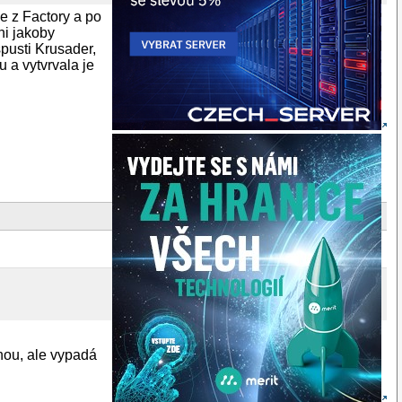
e z Factory a po
ni jakoby
pusti Krusader,
 a vytvrvala je
hou, ale vypadá