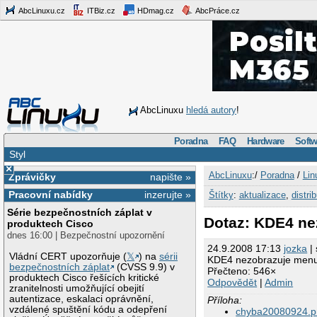
AbcLinuxu.cz
ITBiz.cz
HDmag.cz
AbcPráce.cz
AbcLinuxu
hledá autory
!
Poradna
FAQ
Hardware
Softw
Styl
×
AbcLinuxu
:/
Poradna
/
Lin
Zprávičky
napište »
Pracovní nabídky
inzerujte »
Štítky
:
aktualizace
,
distri
Série bezpečnostních záplat v
Dotaz: KDE4 nez
produktech Cisco
dnes 16:00 | Bezpečnostní upozornění
24.9.2008 17:13
jozka
| 
Vládní CERT upozorňuje (
𝕏
) na
sérii
KDE4 nezobrazuje menu, 
bezpečnostních záplat
(CVSS 9.9) v
Přečteno: 546×
produktech Cisco řešících kritické
Odpovědět
|
Admin
zranitelnosti umožňující obejití
autentizace, eskalaci oprávnění,
Příloha:
vzdálené spuštění kódu a odepření
chyba20080924.p