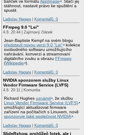
balíček ve formátu
AppImage
. Stačí jej
stáhnout, nastavit právo ke spuštění a
spustit.
Ladislav Hagara
|
Komentářů: 0
FFmpeg 9.0 "Lei"
4.8. 20:44 | Zajímavý článek
Jean-Baptiste Kempf na svém blogu
představil novou verzi 9.0 "Lei"
kolekce
svobodného softwaru umožňujícího
nahrávání, konverzi a streamovaní
digitálního zvuku a obrazu
FFmpeg
(
Wikipedie
).
Ladislav Hagara
|
Komentářů: 0
NVIDIA sponzorem služby Linux
Vendor Firmware Service (LVFS)
4.8. 20:11 | Komunita
Richard Hughes
oznámil
, že službu
Linux Vendor Firmware Service (LVFS)
umožňující aktualizovat firmware
zařízení na počítačích s Linuxem, nově
sponzoruje také společnost NVIDIA
.
Ladislav Hagara
|
Komentářů: 0
SlideRshow, prohlížeč fotek, ale i