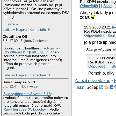
hodnotou DSA, je toto označení
Re: KDE4 nezobrazuje
„rozhodně možné“ a mohlo by „přijít
Odpovědět
| |
Sbalit
|
dříve či později“. On-line platformy a
Ahojky tak tady ji
vyhledávače zařazené na seznamy DSA
musejí
zdaru
…
více »
25.9.2008 20:21
le
Ladislav Hagara
|
Komentářů: 8
Re: KDE4 nezobrazu
Odpovědět
| |
Sbali
Cloudflare OS
5.8. 17:00 | Zajímavý software
jo a priste lip hle
Společnost Cloudflare
představila
..Zítra je taky den, a
Cloudflare OS
(
GitHub
), tj. open
source platformu navrženou pro
25.9.2008 20:4
integraci umělé inteligence (agentů)
Re: KDE4 nezobra
přímo do pracovních procesů
Odpovědět
| |
Sb
organizací.
Pomohlo, diky!
Ladislav Hagara
|
Komentářů: 0
Založit nové vlákno
•
RawTherapee 5.13
5.8. 12:44 | Nová verze
Tiskni
Sdílej:
Byla vydána nová verze 5.13
svobodného multiplatformního softwaru
pro konverzi a zpracování digitálních
fotografií primárně ve formátů RAW
RawTherapee
(
Wikipedie
). Vedle
zdrojových kódů je k dispozici také