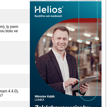
im), ty jsem
kou botu ve
(mam 4.4.0),
u?