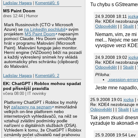
Ladislav Hagara
|
Komentářů: 6
Tu chybu s GStreamer
MS Paint Doom
dnes 12:44 | Humor
24.9.2008 18:11
jozk
Re: KDE4 nezobrazuje
Mark Russinovich (CTO v Microsoft
Odpovědět
| |
Sbalit
|
Azure) se
na LinkedIn pochlubil
svým
Nemam, vim, ze mi to
projektem
MS Paint Doom
napsaným
pomocí Claude. Hru Doom umožňuje
mel... Nejvic me se
hrát v programu Malování (Microsoft
vyvojove verzi KDE4
Paint). Malování funguje jako monitor.
Herní engine (ViZDoom) běží na pozadí
24.9.2008 19:02
jozk
a každý vykreslený snímek hry vkládá
automaticky přes schránku (clipboard)
Re: KDE4 nezobrazuje
do Malování.
Odpovědět
| |
Sbalit
|
Příloha:
Ladislav Hagara
|
Komentářů: 2
.xsession-error
EK: ChatGPT i Roblox mohou spadat
Jeste mne napadlo, 
pod přísnější pravidla
včera 08:00 | IT novinky
25.9.2008 19:01
jozka
| 
Platformy ChatGPT i Roblox by mohly
Re: KDE4 nezobrazuje me
být
zařazeny na seznam
mimořádně
Odpovědět
| |
Sbalit
|
Li
velkých on-line platforem nebo
internetových vyhledávačů, na něž se
Tak jsem zkusil dnesn
vztahují zvláštní podmínky podle
vyzaduje to akonadi-r
nařízení o digitálních službách (DSA).
Vzhledem k tomu, že ChatGPT i Roblox
25.9.2008 19:54 Lev
oznámily počet uživatelů nad prahovou