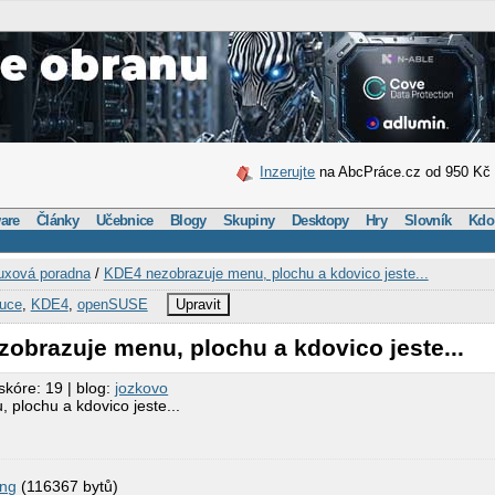
Inzerujte
na AbcPráce.cz od 950 Kč
are
Články
Učebnice
Blogy
Skupiny
Desktopy
Hry
Slovník
Kdo
uxová poradna
/
KDE4 nezobrazuje menu, plochu a kdovico jeste...
buce
,
KDE4
,
openSUSE
Upravit
obrazuje menu, plochu a kdovico jeste...
skóre: 19 | blog:
jozkovo
plochu a kdovico jeste...
ng
(116367 bytů)