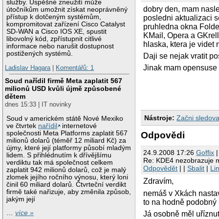
služby. Úspěšné zneužití může
dobry den, mam nasle
útočníkům umožnit získat neoprávněný
přístup k dotčeným systémům,
posledni aktualizaci 
kompromitovat zařízení Cisco Catalyst
pruhledna okna Folder
SD-WAN a Cisco IOS XE, spustit
KMail, Opera a GKrell
libovolný kód, zpřístupnit citlivé
hlaska, ktera je videt
informace nebo narušit dostupnost
postižených systémů.
Daji se nejak vratit 
Jinak mam opensuse 1
Ladislav Hagara
|
Komentářů: 1
Soud nařídil firmě Meta zaplatit 567
milionů USD kvůli újmě způsobené
dětem
dnes 15:33 | IT novinky
Nástroje:
Začni sledova
Soud v americkém státě Nové Mexiko
ve čtvrtek
nařídil
internetové
společnosti Meta Platforms zaplatit 567
Odpovědi
milionů dolarů (téměř 12 miliard Kč) za
újmy, které její platformy působí mladým
24.9.2008 17:26
Goffix
|
lidem. S přihlédnutím k dřívějšímu
Re: KDE4 nezobrazuje me
verdiktu tak má společnost celkem
Odpovědět
| |
Sbalit
|
Li
zaplatit 942 milionů dolarů, což je malý
zlomek jejího ročního výnosu, který loni
Zdravím,
činil 60 miliard dolarů. Čtvrteční verdikt
firmě také nařizuje, aby změnila způsob,
nemáš v Xkách nastav
jakým její
to na hodně podobný
…
více »
Já osobně měl uříznut