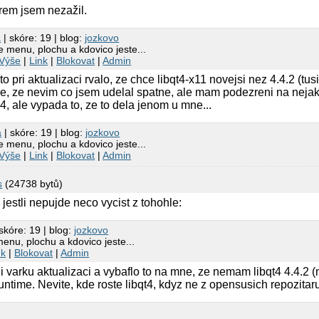
em jsem nezažil.
a
| skóre: 19 | blog:
jozkovo
 menu, plochu a kdovico jeste...
Výše
|
Link
|
Blokovat
|
Admin
 pri aktualizaci rvalo, ze chce libqt4-x11 novejsi nez 4.4.2 (tus
re, ze nevim co jsem udelal spatne, ale mam podezreni na neja
, ale vypada to, ze to dela jenom u mne...
a
| skóre: 19 | blog:
jozkovo
 menu, plochu a kdovico jeste...
Výše
|
Link
|
Blokovat
|
Admin
s
(24738 bytů)
jestli nepujde neco vycist z tohohle:
skóre: 19 | blog:
jozkovo
nu, plochu a kdovico jeste...
nk
|
Blokovat
|
Admin
i varku aktualizaci a vybaflo to na mne, ze nemam libqt4 4.4.2 
untime. Nevite, kde roste libqt4, kdyz ne z opensusich repozitar