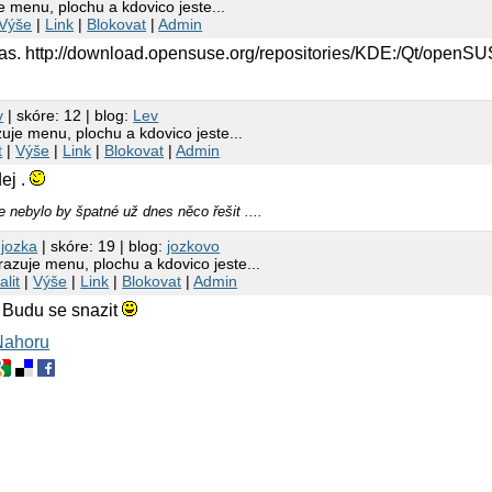
 menu, plochu a kdovico jeste...
Výše
|
Link
|
Blokovat
|
Admin
 mas. http://download.opensuse.org/repositories/KDE:/Qt/open
v
| skóre: 12 | blog:
Lev
je menu, plochu a kdovico jeste...
t
|
Výše
|
Link
|
Blokovat
|
Admin
dej .
le nebylo by špatné už dnes něco řešit ....
3
jozka
| skóre: 19 | blog:
jozkovo
zuje menu, plochu a kdovico jeste...
alit
|
Výše
|
Link
|
Blokovat
|
Admin
 Budu se snazit
Nahoru