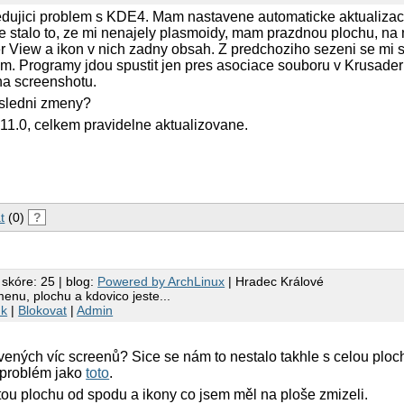
dujici problem s KDE4. Mam nastavene automaticke aktualizac
se stalo to, ze mi nenajely plasmoidy, mam prazdnou plochu, na 
 View a ikon v nich zadny obsah. Z predchoziho sezeni se mi s
m. Programy jdou spustit jen pres asociace souboru v Krusaderu
 na screenshotu.
posledni zmeny?
1.0, celkem pravidelne aktualizovane.
t
(0)
?
 skóre: 25 | blog:
Powered by ArchLinux
| Hradec Králové
nu, plochu a kdovico jeste...
nk
|
Blokovat
|
Admin
ených víc screenů? Sice se nám to nestalo takhle s celou ploc
 problém jako
toto
.
ou plochu od spodu a ikony co jsem měl na ploše zmizeli.