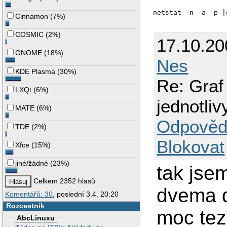
netstat -n -a -p |
Cinnamon
(
7%
)
COSMIC
(
2%
)
17.10.2
GNOME
(
18%
)
Nes
KDE Plasma
(
30%
)
Re: Graf
LXQt
(
6%
)
jednotli
MATE
(
6%
)
Odpověd
TDE
(
2%
)
Blokovat
Xfce
(
15%
)
jiné/žádné
(
23%
)
tak jse
Celkem 2352 hlasů
dvema d
Komentářů: 30
, poslední 3.4. 20:20
Rozcestník
moc te
AbcLinuxu