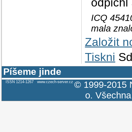
odpichl
ICQ 45410
mala znalo
Založit 
Tiskni
Sd
Píšeme jinde
ISSN 1214-1267
www.czech-server.cz
© 1999-2015
o.
Všechna 