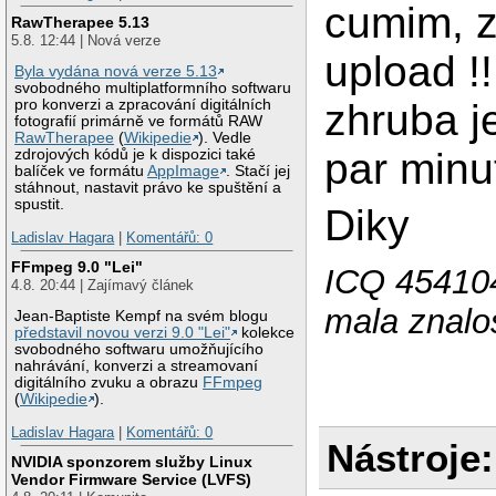
cumim, z
RawTherapee 5.13
5.8. 12:44 | Nová verze
upload !!
Byla vydána nová verze 5.13
svobodného multiplatformního softwaru
zhruba j
pro konverzi a zpracování digitálních
fotografií primárně ve formátů RAW
RawTherapee
(
Wikipedie
). Vedle
par minu
zdrojových kódů je k dispozici také
balíček ve formátu
AppImage
. Stačí jej
stáhnout, nastavit právo ke spuštění a
spustit.
Diky
Ladislav Hagara
|
Komentářů: 0
FFmpeg 9.0 "Lei"
ICQ 454104
4.8. 20:44 | Zajímavý článek
mala znalos
Jean-Baptiste Kempf na svém blogu
představil novou verzi 9.0 "Lei"
kolekce
svobodného softwaru umožňujícího
nahrávání, konverzi a streamovaní
digitálního zvuku a obrazu
FFmpeg
(
Wikipedie
).
Ladislav Hagara
|
Komentářů: 0
Nástroje:
NVIDIA sponzorem služby Linux
Vendor Firmware Service (LVFS)