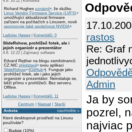
4.8. 20:11 | Komunita
Odpově
Richard Hughes
oznámil
, že službu
Linux Vendor Firmware Service (LVFS)
umožňující aktualizovat firmware
17.10.20
zařízení na počítačích s Linuxem, nově
sponzoruje také společnost NVIDIA
.
rastos
Ladislav Hagara
|
Komentářů: 0
SlideRshow, prohlížeč fotek, ale i
Re: Graf 
jejich organizér a prezentátor
4.8. 12:22 | Zajímavý software
jednotliv
Edvard Rejthar na blogu zaměstnanců
CZ.NIC
představil
svou aplikaci
Odpovědě
SlideRshow
(
GitHub
). Funguje jako
prohlížeč fotek, ale i jako jejich
organizér a prezentátor. Neinstaluje se,
Admin
běží přímo v prohlížeči. Bez serveru.
Offline.
Ja by so
Ladislav Hagara
|
Komentářů: 11
Centrum
|
Napsat
|
Starší
pozrel, 
Anketa
navrhněte »
Které desktopové prostředí na Linuxu
najviac 
používáte?
Budgie
(
10%
)