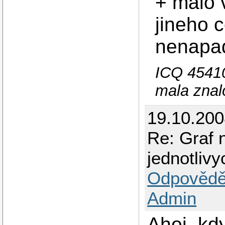
+ malo 
jineho 
nenapad
ICQ 45410
mala znalo
19.10.200
Re: Graf 
jednotliv
Odpovědě
Admin
Ahoj, kd