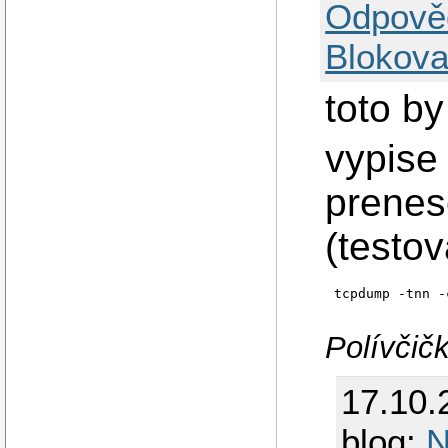
Odpově
Blokova
toto b
vypise
prenes
(testo
tcpdump -tnn -
Polívčičk
17.10.
blog:
N