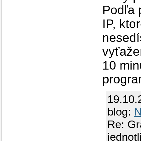
Podľa 
IP, kto
nesedí
vyťaže
10 min
progra
19.10.
blog:
N
Re: Gr
jednot