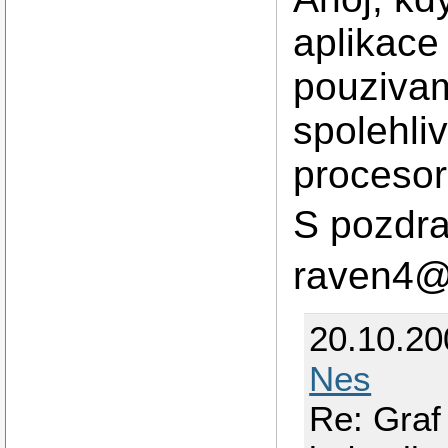
aplikace 
pouzivam
spolehli
procesor
S pozdr
raven4@
20.10.20
Nes
Re: Graf