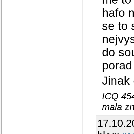
hafo m
se to 
nejvy
do so
porad 
Jinak
ICQ 454
mala zn
17.10.2