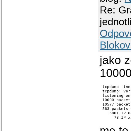
Re: Gr
jednot
Odpov
Blokov
jako z
10000
tcpdump -tnn
tcpdump: ver
listening on
10000 packet
10577 packet
563 packets 
   5801 IP 8
     78 IP x
me to 