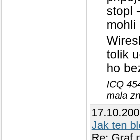
stopl 
mohli 
Wires
tolik 
ho bez
ICQ 454
mala zn
17.10.20
Jak ten bl
Re: Graf 