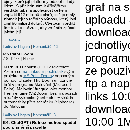
újmy, které její platformy působí mladým
graf na 
lidem. S přihlédnutím k dřívějšímu
verdiktu tak má společnost celkem
zaplatit 942 milionů dolarů, což je malý
uploadu 
zlomek jejího ročního výnosu, který loni
činil 60 miliard dolarů. Čtvrteční verdikt
firmě také nařizuje, aby změnila způsob,
downloa
jakým její
…
více »
jednotliy
Ladislav Hagara
|
Komentářů: 13
programu 
MS Paint Doom
7.8. 12:44 | Humor
ze pouzi
Mark Russinovich (CTO v Microsoft
Azure) se
na LinkedIn pochlubil
svým
projektem
MS Paint Doom
napsaným
ftp a nap
pomocí Claude. Hru Doom umožňuje
hrát v programu Malování (Microsoft
Paint). Malování funguje jako monitor.
links 10
Herní engine (ViZDoom) běží na pozadí
a každý vykreslený snímek hry vkládá
automaticky přes schránku (clipboard)
download
do Malování.
Ladislav Hagara
|
Komentářů: 3
10:00 1
EK: ChatGPT i Roblox mohou spadat
pod přísnější pravidla