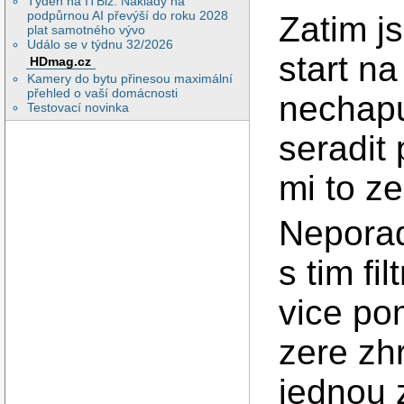
Týden na ITBiz: Náklady na
podpůrnou AI převýší do roku 2028
Zatim j
plat samotného vývo
Událo se v týdnu 32/2026
start na
HDmag.cz
Kamery do bytu přinesou maximální
přehled o vaší domácnosti
nechapu
Testovací novinka
seradit 
mi to z
Neporad
s tim fi
vice po
zere zh
jednou 