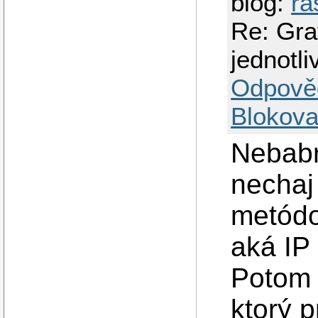
blog:
ra
Re: Gra
jednotl
Odpově
Blokova
Nebabri
nechaj
metódo
aká IP 
Potom 
ktorý 