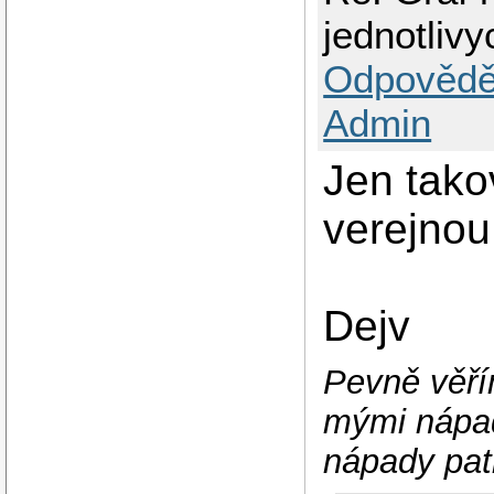
jednotliv
Odpovědě
Admin
Jen tak
verejnou
Dejv
Pevně věří
mými nápad
nápady patř