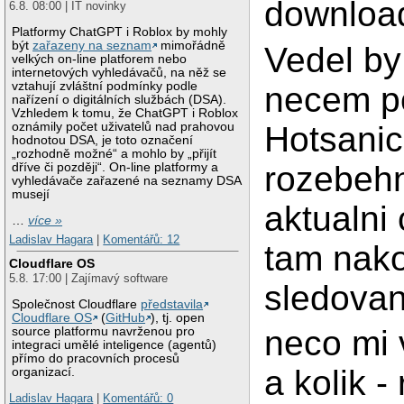
download 
6.8. 08:00 | IT novinky
Platformy ChatGPT i Roblox by mohly
být
zařazeny na seznam
mimořádně
Vedel by 
velkých on-line platforem nebo
internetových vyhledávačů, na něž se
vztahují zvláštní podmínky podle
necem 
nařízení o digitálních službách (DSA).
Vzhledem k tomu, že ChatGPT i Roblox
Hotsani
oznámily počet uživatelů nad prahovou
hodnotou DSA, je toto označení
„rozhodně možné“ a mohlo by „přijít
rozebehn
dříve či později“. On-line platformy a
vyhledávače zařazené na seznamy DSA
musejí
aktualni 
…
více »
Ladislav Hagara
|
Komentářů: 12
tam nako
Cloudflare OS
5.8. 17:00 | Zajímavý software
sledovan
Společnost Cloudflare
představila
Cloudflare OS
(
GitHub
), tj. open
neco mi v
source platformu navrženou pro
integraci umělé inteligence (agentů)
přímo do pracovních procesů
a kolik -
organizací.
Ladislav Hagara
|
Komentářů: 0