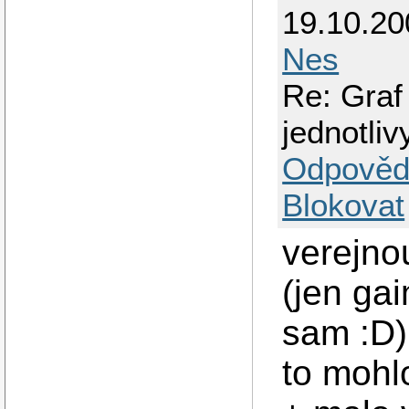
19.10.2
Nes
Re: Graf
jednotli
Odpověd
Blokovat
verejn
(jen ga
sam :D)
to mohl