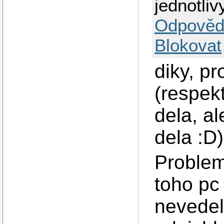
jednotli
Odpověd
Blokovat
diky, p
(respekt
dela, al
dela :D)
Problem
toho pc
nevedel