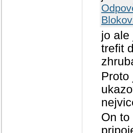
Odpov
Blokov
jo ale
trefit
zhrub
Proto 
ukazov
nejvic
On to
pripoj