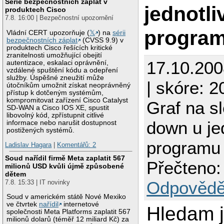
Série bezpečnostních záplat v
jednotli
produktech Cisco
7.8. 16:00 | Bezpečnostní upozornění
progra
Vládní CERT upozorňuje (
𝕏
) na
sérii
bezpečnostních záplat
(CVSS 9.9) v
produktech Cisco řešících kritické
zranitelnosti umožňující obejití
17.10.20
autentizace, eskalaci oprávnění,
vzdálené spuštění kódu a odepření
služby. Úspěšné zneužití může
| skóre: 2
útočníkům umožnit získat neoprávněný
přístup k dotčeným systémům,
kompromitovat zařízení Cisco Catalyst
Graf na s
SD-WAN a Cisco IOS XE, spustit
libovolný kód, zpřístupnit citlivé
down u je
informace nebo narušit dostupnost
postižených systémů.
programu
Ladislav Hagara
|
Komentářů: 2
Soud nařídil firmě Meta zaplatit 567
Přečteno:
milionů USD kvůli újmě způsobené
dětem
Odpovědě
7.8. 15:33 | IT novinky
Soud v americkém státě Nové Mexiko
ve čtvrtek
nařídil
internetové
Hledam 
společnosti Meta Platforms zaplatit 567
milionů dolarů (téměř 12 miliard Kč) za