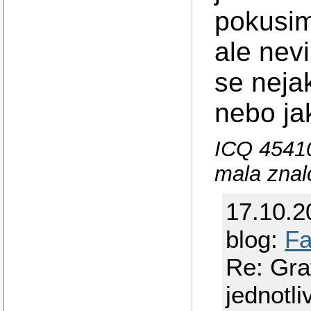
pokusim
ale nev
se neja
nebo ja
ICQ 45410
mala znalo
17.10.2
blog:
Fa
Re: Gra
jednotl