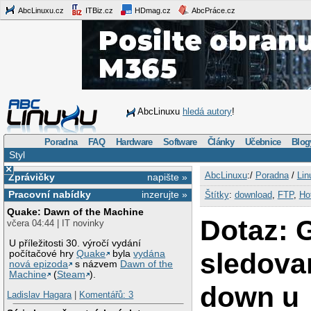
AbcLinuxu.cz
ITBiz.cz
HDmag.cz
AbcPráce.cz
AbcLinuxu
hledá autory
!
Poradna
FAQ
Hardware
Software
Články
Učebnice
Blog
Styl
×
AbcLinuxu
:/
Poradna
/
Lin
Zprávičky
napište »
Pracovní nabídky
inzerujte »
Štítky
:
download
,
FTP
,
Ho
Quake: Dawn of the Machine
Dotaz: 
včera 04:44 | IT novinky
U příležitosti 30. výročí vydání
sledovan
počítačové hry
Quake
byla
vydána
nová epizoda
s názvem
Dawn of the
Machine
(
Steam
).
down u
Ladislav Hagara
|
Komentářů: 3