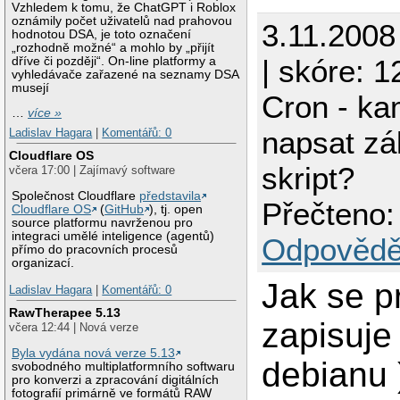
Vzhledem k tomu, že ChatGPT i Roblox
oznámily počet uživatelů nad prahovou
3.11.2008
hodnotou DSA, je toto označení
„rozhodně možné“ a mohlo by „přijít
| skóre: 1
dříve či později“. On-line platformy a
vyhledávače zařazené na seznamy DSA
musejí
Cron - ka
…
více »
napsat zá
Ladislav Hagara
|
Komentářů: 0
Cloudflare OS
skript?
včera 17:00 | Zajímavý software
Společnost Cloudflare
představila
Přečteno:
Cloudflare OS
(
GitHub
), tj. open
source platformu navrženou pro
integraci umělé inteligence (agentů)
Odpovědě
přímo do pracovních procesů
organizací.
Jak se p
Ladislav Hagara
|
Komentářů: 0
RawTherapee 5.13
zapisuje
včera 12:44 | Nová verze
Byla vydána nová verze 5.13
debianu 
svobodného multiplatformního softwaru
pro konverzi a zpracování digitálních
fotografií primárně ve formátů RAW