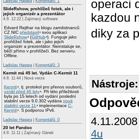
operaci 
Ladislav Hagara
|
Komentářů: 1
SlideRshow, prohlížeč fotek, ale i
kazdou 
jejich organizér a prezentátor
4.8. 12:22 | Zajímavý software
Edvard Rejthar na blogu zaměstnanců
diky za
CZ.NIC
představil
svou aplikaci
SlideRshow
(
GitHub
). Funguje jako
prohlížeč fotek, ale i jako jejich
organizér a prezentátor. Neinstaluje se,
běží přímo v prohlížeči. Bez serveru.
Offline.
Ladislav Hagara
|
Komentářů: 3
Kermit má 45 let. Vydán C-Kermit 11
4.8. 11:44 | Nová verze
Nástroje:
Kermit
, tj. protokol pro přenos souborů,
vznikl před 45 lety
. Při této příležitosti
byla po 15 letech od vydání poslední
Odpově
stabilní verze 9.0.302 vydána
nová
stabilní verze 11
implementace
C-
Kermit
. S podporou IPv6.
4.11.2008
Ladislav Hagara
|
Komentářů: 0
20 let Pandoc
4u
4.8. 11:11 | Zajímavý článek