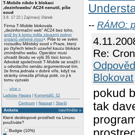
T-Mobile nikdo k blokaci
Understa
‚dezinfowebu‘ AC24 nenutil, píše
soud
3.8. 17:22 | Zajímavý článek
--
RÁMO: p
Firma T-Mobile blokovala
„dezinformační web“ AC24 bez toho,
aniž by k tomu měla závazný pokyn
4.11.200
orgánů veřejné moci
. Píše to ve svém
rozsudku Městský soud v Praze, který
po čtyřech letech uzavřel kauzu blokace
Re: Cro
zmíněného webu. Operátor musí
uhradit škodu ve výši 35 tisíc korun.
Odpověd
Advokát společnosti T-Mobile se snažil i
u odvolacího senátu argumentovat tím,
že firma jednala v dobré víře, když na
Blokovat
stránky omezila přístup poté, co ji k
tomu vyzvalo
pokud b
…
více »
Ladislav Hagara
|
Komentářů: 52
tak dave
Centrum
|
Napsat
|
Starší
Anketa
navrhněte »
program
Které desktopové prostředí na Linuxu
používáte?
prostred
Budgie
(
10%
)