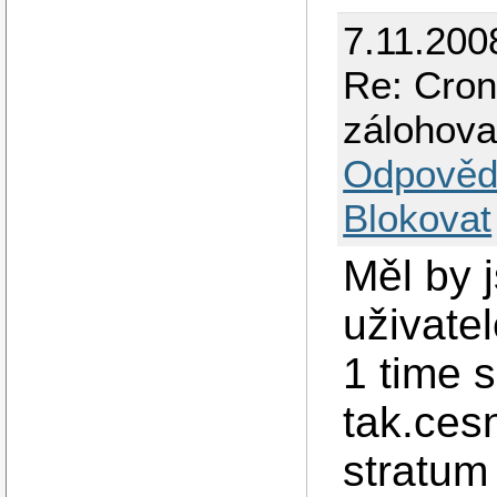
7.11.200
Re: Cron
zálohova
Odpověd
Blokovat
Měl by 
uživate
1 time s
tak.cesn
stratum 