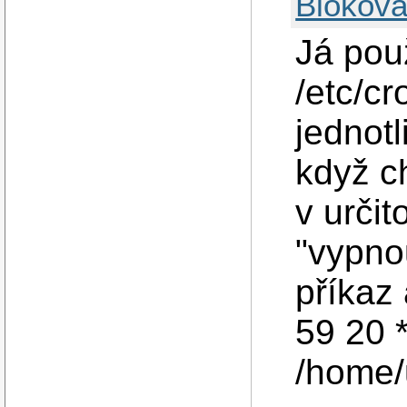
Blokova
Já pou
/etc/cr
jednotl
když c
v určit
"vypno
příkaz
59 20 *
/home/