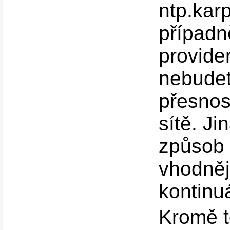
ntp.kar
případn
provide
nebudet
přesnos
sítě. Ji
způsob 
vhodnějš
kontinu
Kromě t