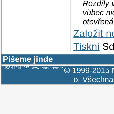
Rozdíly 
vůbec nic
otevřená
Založit 
Tiskni
Sd
Píšeme jinde
ISSN 1214-1267
www.czech-server.cz
© 1999-2015
o.
Všechna 