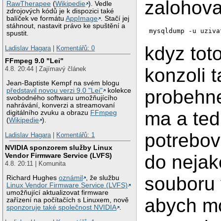
zalohova
RawTherapee
(
Wikipedie
). Vedle
zdrojových kódů je k dispozici také
balíček ve formátu
AppImage
. Stačí jej
stáhnout, nastavit právo ke spuštění a
mysqldump -u uziva
spustit.
kdyz tot
Ladislav Hagara
|
Komentářů: 0
FFmpeg 9.0 "Lei"
konzoli 
4.8. 20:44 | Zajímavý článek
Jean-Baptiste Kempf na svém blogu
probehne
představil novou verzi 9.0 "Lei"
kolekce
svobodného softwaru umožňujícího
nahrávání, konverzi a streamovaní
ma a ted
digitálního zvuku a obrazu
FFmpeg
(
Wikipedie
).
potrebov
Ladislav Hagara
|
Komentářů: 1
NVIDIA sponzorem služby Linux
do neja
Vendor Firmware Service (LVFS)
4.8. 20:11 | Komunita
souboru 
Richard Hughes
oznámil
, že službu
Linux Vendor Firmware Service (LVFS)
umožňující aktualizovat firmware
abych mo
zařízení na počítačích s Linuxem, nově
sponzoruje také společnost NVIDIA
.