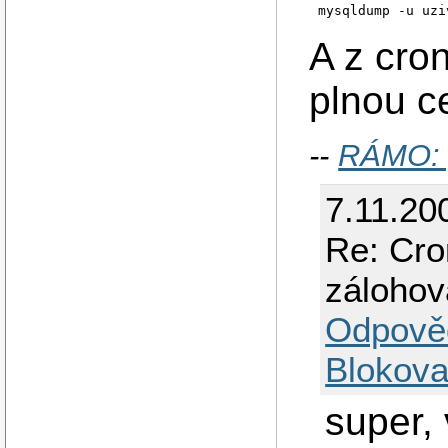
A z cron
plnou c
--
RÁMO: 
7.11.20
Re: Cro
zálohov
Odpově
Blokova
super,