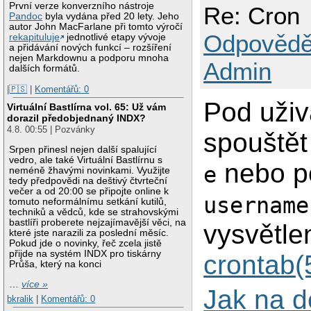
První verze konverzního nástroje
Re: Cron
Pandoc
byla vydána před 20 lety. Jeho
autor John MacFarlane při tomto výročí
Odpovědě
rekapituluje
jednotlivé etapy vývoje
a přidávání nových funkcí – rozšíření
nejen Markdownu a podporu mnoha
Admin
dalších formátů.
|🇵🇸
|
Komentářů: 0
Pod uživ
Virtuální Bastlírna vol. 65: Už vám
dorazil předobjednaný INDX?
4.8. 00:55 | Pozvánky
spouštět
Srpen přinesl nejen další spalující
vedro, ale také Virtuální Bastlírnu s
nebo p
e
neméně žhavými novinkami. Využijte
tedy předpovědi na deštivý čtvrteční
večer a od 20:00 se připojte online k
username
tomuto neformálnímu setkání kutilů,
techniků a vědců, kde se strahovskými
bastlíři proberete nejzajímavější věci, na
vysvětle
které jste narazili za poslední měsíc.
Pokud jde o novinky, řeč zcela jistě
přijde na systém INDX pro tiskárny
crontab(
Průša, který na konci
…
více »
Jak na 
bkralik
|
Komentářů: 0