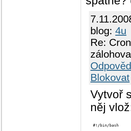
spatne? 
7.11.200
blog:
4u
Re: Cron
zálohova
Odpověd
Blokovat
Vytvoř 
něj vlož
#!/bin/bash
