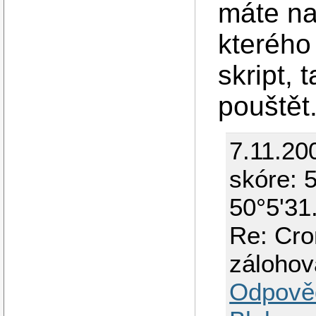
máte na
kterého
skript,
pouštět
7.11.20
skóre: 5
50°5'31
Re: Cro
zálohov
Odpově