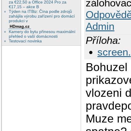
zálohovac
za €22,50 a Office 2024 Pro za
€17,15 – akce B
Odpovědě
Týden na ITBiz: Čína podle zdrojů
zahájila výrobu zařízení pro domácí
produkci v
Admin
HDmag.cz
Kamery do bytu přinesou maximální
přehled o vaší domácnosti
Příloha:
Testovací novinka
screen
Bohuzel 
prikazov
vlozeni 
pravdepo
Muze me