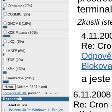
Cinnamon
(
7%
)
terminal
COSMIC
(
2%
)
Zkusili js
GNOME
(
18%
)
KDE Plasma
(
30%
)
4.11.20
LXQt
(
6%
)
Re: Cro
MATE
(
6%
)
Odpově
TDE
(
2%
)
Blokova
Xfce
(
15%
)
a jest
jiné/žádné
(
23%
)
Celkem 2327 hlasů
6.11.2008
Komentářů: 30
, poslední 3.4. 20:20
Rozcestník
Re: Cron 
AbcLinuxu
Ušetřete 30 %: Windows 11 Pro jen