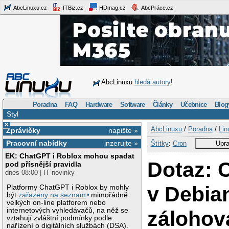
AbcLinuxu.cz
ITBiz.cz
HDmag.cz
AbcPráce.cz
AbcLinuxu
hledá autory
!
Poradna
FAQ
Hardware
Software
Články
Učebnice
Blog
Styl
×
AbcLinuxu
:/
Poradna
/
Lin
Zprávičky
napište »
Pracovní nabídky
inzerujte »
Štítky
:
Cron
Upra
EK: ChatGPT i Roblox mohou spadat
Dotaz: 
pod přísnější pravidla
dnes 08:00 | IT novinky
v Debia
Platformy ChatGPT i Roblox by mohly
být
zařazeny na seznam
mimořádně
velkých on-line platforem nebo
internetových vyhledávačů, na něž se
zálohova
vztahují zvláštní podmínky podle
nařízení o digitálních službách (DSA).