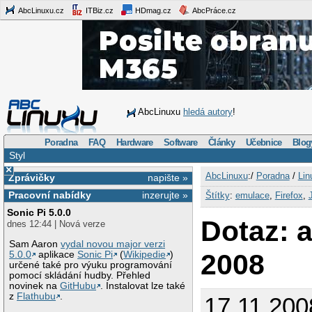
AbcLinuxu.cz
ITBiz.cz
HDmag.cz
AbcPráce.cz
AbcLinuxu
hledá autory
!
Poradna
FAQ
Hardware
Software
Články
Učebnice
Blog
Styl
×
AbcLinuxu
:/
Poradna
/
Lin
Zprávičky
napište »
Pracovní nabídky
inzerujte »
Štítky
:
emulace
,
Firefox
,
Sonic Pi 5.0.0
Dotaz: a
dnes 12:44 | Nová verze
Sam Aaron
vydal novou major verzi
2008
5.0.0
aplikace
Sonic Pi
(
Wikipedie
)
určené také pro výuku programování
pomocí skládání hudby. Přehled
novinek na
GitHubu
. Instalovat lze také
z
Flathubu
.
17.11.20