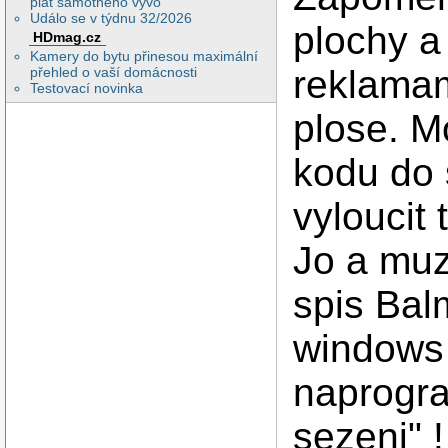
plat samotného vývo
Událo se v týdnu 32/2026
plochy a
HDmag.cz
Kamery do bytu přinesou maximální
reklamam
přehled o vaší domácnosti
Testovací novinka
plose. M
kodu do 
vyloucit 
Jo a muz
spis Bal
windows
naprogra
sezeni" !