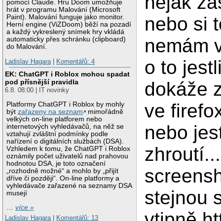
nějak zas
pomocí Claude. Hru Doom umožňuje
hrát v programu Malování (Microsoft
nebo si 
Paint). Malování funguje jako monitor.
Herní engine (ViZDoom) běží na pozadí
a každý vykreslený snímek hry vkládá
nemám v
automaticky přes schránku (clipboard)
do Malování.
o to jest
Ladislav Hagara
|
Komentářů: 4
EK: ChatGPT i Roblox mohou spadat
pod přísnější pravidla
dokáže z
6.8. 08:00 | IT novinky
ve firefo
Platformy ChatGPT i Roblox by mohly
být
zařazeny na seznam
mimořádně
velkých on-line platforem nebo
nebo jest
internetových vyhledávačů, na něž se
vztahují zvláštní podmínky podle
nařízení o digitálních službách (DSA).
zhroutí..
Vzhledem k tomu, že ChatGPT i Roblox
oznámily počet uživatelů nad prahovou
hodnotou DSA, je toto označení
screens
„rozhodně možné“ a mohlo by „přijít
dříve či později“. On-line platformy a
vyhledávače zařazené na seznamy DSA
stejnou 
musejí
…
více »
vtipně ht
Ladislav Hagara
|
Komentářů: 13