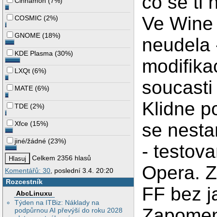
co se ti 
Cinnamon
(
7%
)
Ve Wine 
COSMIC
(
2%
)
GNOME
(
18%
)
neudela 
KDE Plasma
(
30%
)
modifika
LXQt
(
6%
)
soucasti
MATE
(
6%
)
Klidne po
TDE
(
2%
)
se nesta
Xfce
(
15%
)
jiné/žádné
(
23%
)
- testov
Celkem 2356 hlasů
Opera. Z
Komentářů: 30
, poslední 3.4. 20:20
Rozcestník
FF bez j
AbcLinuxu
Týden na ITBiz: Náklady na
Zapomen 
podpůrnou AI převýší do roku 2028