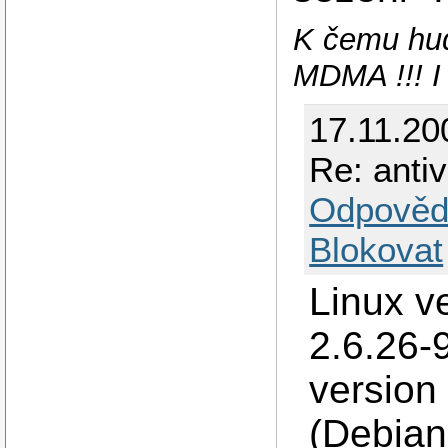
K čemu hud
MDMA !!! I
17.11.2
Re: antiv
Odpověd
Blokovat
Linux v
2.6.26-
version
(Debian