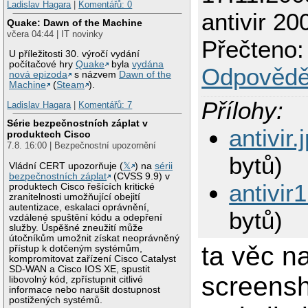
Ladislav Hagara
|
Komentářů: 0
antivir 20
Quake: Dawn of the Machine
včera 04:44 | IT novinky
Přečteno:
U příležitosti 30. výročí vydání
počítačové hry
Quake
byla
vydána
Odpovědě
nová epizoda
s názvem
Dawn of the
Machine
(
Steam
).
Přílohy:
Ladislav Hagara
|
Komentářů: 7
Série bezpečnostních záplat v
antivir.
produktech Cisco
7.8. 16:00 | Bezpečnostní upozornění
bytů)
Vládní CERT upozorňuje (
𝕏
) na
sérii
bezpečnostních záplat
(CVSS 9.9) v
antivir1
produktech Cisco řešících kritické
zranitelnosti umožňující obejití
autentizace, eskalaci oprávnění,
bytů)
vzdálené spuštění kódu a odepření
služby. Úspěšné zneužití může
útočníkům umožnit získat neoprávněný
ta věc n
přístup k dotčeným systémům,
kompromitovat zařízení Cisco Catalyst
SD-WAN a Cisco IOS XE, spustit
screens
libovolný kód, zpřístupnit citlivé
informace nebo narušit dostupnost
postižených systémů.