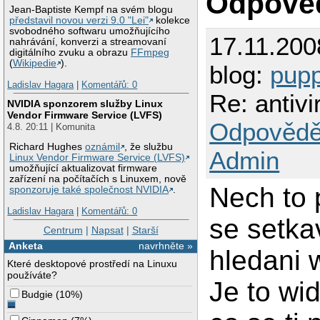
Odpově
Jean-Baptiste Kempf na svém blogu
představil novou verzi 9.0 "Lei"
kolekce
svobodného softwaru umožňujícího
17.11.200
nahrávání, konverzi a streamovaní
digitálního zvuku a obrazu
FFmpeg
(
Wikipedie
).
blog:
pupp
Ladislav Hagara
|
Komentářů: 0
Re: antivi
NVIDIA sponzorem služby Linux
Vendor Firmware Service (LVFS)
Odpovědě
4.8. 20:11 | Komunita
Richard Hughes
oznámil
, že službu
Admin
Linux Vendor Firmware Service (LVFS)
umožňující aktualizovat firmware
zařízení na počítačích s Linuxem, nově
Nech to 
sponzoruje také společnost NVIDIA
.
Ladislav Hagara
|
Komentářů: 0
se setka
Centrum
|
Napsat
|
Starší
Anketa
navrhněte »
hledani w
Které desktopové prostředí na Linuxu
používáte?
Je to wi
Budgie
(
10%
)