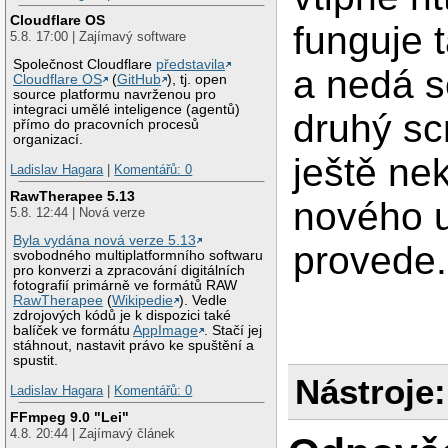
Cloudflare OS
funguje 
5.8. 17:00 | Zajímavý software
Společnost Cloudflare
představila
a nedá se
Cloudflare OS
(
GitHub
), tj. open
source platformu navrženou pro
integraci umělé inteligence (agentů)
druhý sc
přímo do pracovních procesů
organizací.
ještě nek
Ladislav Hagara
|
Komentářů: 0
RawTherapee 5.13
nového u
5.8. 12:44 | Nová verze
Byla vydána nová verze 5.13
provede.
svobodného multiplatformního softwaru
pro konverzi a zpracování digitálních
fotografií primárně ve formátů RAW
RawTherapee
(
Wikipedie
). Vedle
zdrojových kódů je k dispozici také
balíček ve formátu
AppImage
. Stačí jej
stáhnout, nastavit právo ke spuštění a
spustit.
Nástroje:
Ladislav Hagara
|
Komentářů: 0
FFmpeg 9.0 "Lei"
4.8. 20:44 | Zajímavý článek