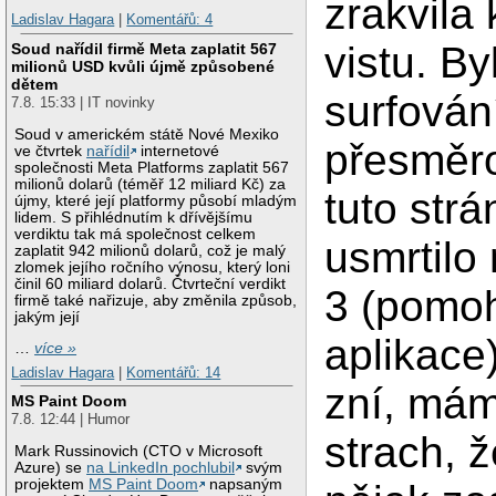
zrakvila
Ladislav Hagara
|
Komentářů: 4
vistu. By
Soud nařídil firmě Meta zaplatit 567
milionů USD kvůli újmě způsobené
dětem
surfován
7.8. 15:33 | IT novinky
Soud v americkém státě Nové Mexiko
přesměr
ve čtvrtek
nařídil
internetové
společnosti Meta Platforms zaplatit 567
milionů dolarů (téměř 12 miliard Kč) za
tuto strá
újmy, které její platformy působí mladým
lidem. S přihlédnutím k dřívějšímu
verdiktu tak má společnost celkem
usmrtilo 
zaplatit 942 milionů dolarů, což je malý
zlomek jejího ročního výnosu, který loni
činil 60 miliard dolarů. Čtvrteční verdikt
3 (pomoh
firmě také nařizuje, aby změnila způsob,
jakým její
aplikace
…
více »
Ladislav Hagara
|
Komentářů: 14
zní, mám
MS Paint Doom
7.8. 12:44 | Humor
strach, ž
Mark Russinovich (CTO v Microsoft
Azure) se
na LinkedIn pochlubil
svým
projektem
MS Paint Doom
napsaným