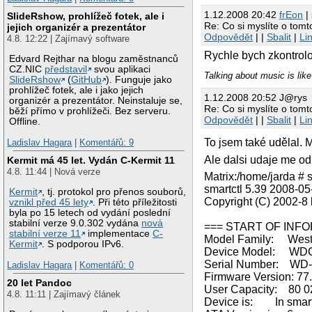
1.12.2008 20:42
frEon
| 
SlideRshow, prohlížeč fotek, ale i
Re: Co si myslíte o tom
jejich organizér a prezentátor
Odpovědět
| |
Sbalit
|
Li
4.8. 12:22 | Zajímavý software
Rychle bych zkontrolo
Edvard Rejthar na blogu zaměstnanců
CZ.NIC
představil
svou aplikaci
Talking about music is like
SlideRshow
(
GitHub
). Funguje jako
prohlížeč fotek, ale i jako jejich
1.12.2008 20:52 J@rys
organizér a prezentátor. Neinstaluje se,
Re: Co si myslíte o tom
běží přímo v prohlížeči. Bez serveru.
Odpovědět
| |
Sbalit
|
Li
Offline.
To jsem také udělal.
Ladislav Hagara
|
Komentářů: 9
Ale dalsi udaje me od 
Kermit má 45 let. Vydán C-Kermit 11
4.8. 11:44 | Nová verze
Matrix:/home/jarda # s
smartctl 5.39 2008-05-
Kermit
, tj. protokol pro přenos souborů,
Copyright (C) 2002-8 
vznikl před 45 lety
. Při této příležitosti
byla po 15 letech od vydání poslední
stabilní verze 9.0.302 vydána
nová
=== START OF INF
stabilní verze 11
implementace
C-
Model Family: Wester
Kermit
. S podporou IPv6.
Device Model: WD
Serial Number: W
Ladislav Hagara
|
Komentářů: 0
Firmware Version: 7
20 let Pandoc
User Capacity: 80 0
4.8. 11:11 | Zajímavý článek
Device is: In smartct