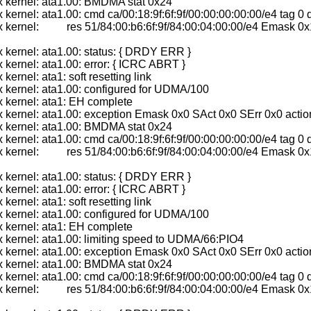
x kernel: ata1.00: BMDMA stat 0x24
 kernel: ata1.00: cmd ca/00:18:9f:6f:9f/00:00:00:00:00/e4 tag 0
x kernel: res 51/84:00:b6:6f:9f/84:00:04:00:00/e4 Emask 0x
 kernel: ata1.00: status: { DRDY ERR }
 kernel: ata1.00: error: { ICRC ABRT }
kernel: ata1: soft resetting link
 kernel: ata1.00: configured for UDMA/100
 kernel: ata1: EH complete
 kernel: ata1.00: exception Emask 0x0 SAct 0x0 SErr 0x0 actio
x kernel: ata1.00: BMDMA stat 0x24
 kernel: ata1.00: cmd ca/00:18:9f:6f:9f/00:00:00:00:00/e4 tag 0
x kernel: res 51/84:00:b6:6f:9f/84:00:04:00:00/e4 Emask 0x
 kernel: ata1.00: status: { DRDY ERR }
 kernel: ata1.00: error: { ICRC ABRT }
kernel: ata1: soft resetting link
 kernel: ata1.00: configured for UDMA/100
 kernel: ata1: EH complete
 kernel: ata1.00: limiting speed to UDMA/66:PIO4
 kernel: ata1.00: exception Emask 0x0 SAct 0x0 SErr 0x0 actio
x kernel: ata1.00: BMDMA stat 0x24
 kernel: ata1.00: cmd ca/00:18:9f:6f:9f/00:00:00:00:00/e4 tag 0
x kernel: res 51/84:00:b6:6f:9f/84:00:04:00:00/e4 Emask 0x