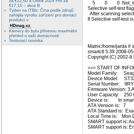
za €22,50 a Office 2024 Pro za
5 0 0 Not_tes
€17,15 – akce B
Selective self-test fla
Týden na ITBiz: Čína podle zdrojů
After scanning selec
zahájila výrobu zařízení pro domácí
If Selective self-test
produkci v
HDmag.cz
Kamery do bytu přinesou maximální
přehled o vaší domácnosti
Testovací novinka
Matrix:/home/jarda # s
smartctl 5.39 2008-05-
Copyright (C) 2002-8 
=== START OF INF
Model Family: Seaga
Device Model: ST
Serial Number: 9R
Firmware Version: 3
User Capacity: 250 
Device is: In smartct
ATA Version is: 7
ATA Standard is: Exact
Local Time is: Mon 
SMART support is: Av
SMART support is: E