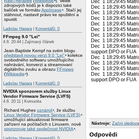
RawTherapee
(
Wikipedie
). Vedle
Dec 1 18:29:45 Matrix
zdrojových kódů je k dispozici také
Dec 1 18:29:45 Matrix
balíček ve formátu
AppImage
. Stačí jej
Dec 1 18:29:45 Matrix 
stáhnout, nastavit právo ke spuštění a
Dec 1 18:29:45 Matrix
spustit.
Dec 1 18:29:45 Matrix
Ladislav Hagara
|
Komentářů: 0
Dec 1 18:29:45 Matrix
Dec 1 18:29:45 Matrix 
FFmpeg 9.0 "Lei"
Dec 1 18:29:45 Matrix
4.8. 20:44 | Zajímavý článek
Dec 1 18:29:45 Matrix
Jean-Baptiste Kempf na svém blogu
support DPO or FUA
představil novou verzi 9.0 "Lei"
kolekce
Dec 1 18:29:45 Matrix
svobodného softwaru umožňujícího
Dec 1 18:29:45 Matrix 
nahrávání, konverzi a streamovaní
Dec 1 18:29:45 Matrix
digitálního zvuku a obrazu
FFmpeg
Dec 1 18:29:45 Matrix
(
Wikipedie
).
support DPO or FUA
Ladislav Hagara
|
Komentářů: 0
NVIDIA sponzorem služby Linux
Vendor Firmware Service (LVFS)
4.8. 20:11 | Komunita
Richard Hughes
oznámil
, že službu
Linux Vendor Firmware Service (LVFS)
umožňující aktualizovat firmware
Nástroje:
Začni sledova
zařízení na počítačích s Linuxem, nově
sponzoruje také společnost NVIDIA
.
Odpovědi
Ladislav Hagara
|
Komentářů: 0