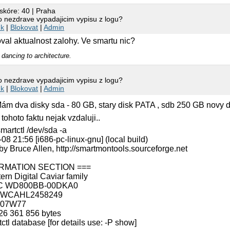
skóre: 40 | Praha
to nezdrave vypadajicim vypisu z logu?
nk
|
Blokovat
|
Admin
val aktualnost zalohy. Ve smartu nic?
 dancing to architecture.
to nezdrave vypadajicim vypisu z logu?
nk
|
Blokovat
|
Admin
 Mám dva disky sda - 80 GB, stary disk PATA , sdb 250 GB no
tohoto faktu nejak vzdaluji..
martctl /dev/sda -a
08 21:56 [i686-pc-linux-gnu] (local build)
by Bruce Allen, http://smartmontools.sourceforge.net
ORMATION SECTION ===
n Digital Caviar family
C WD800BB-00DKA0
D-WCAHL2458249
7.07W77
26 361 856 bytes
l database [for details use: -P show]