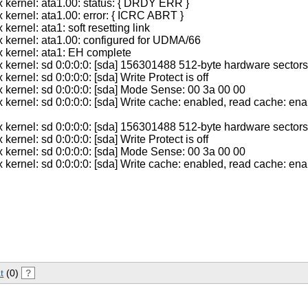
 kernel: ata1.00: status: { DRDY ERR }
 kernel: ata1.00: error: { ICRC ABRT }
kernel: ata1: soft resetting link
 kernel: ata1.00: configured for UDMA/66
 kernel: ata1: EH complete
 kernel: sd 0:0:0:0: [sda] 156301488 512-byte hardware sector
kernel: sd 0:0:0:0: [sda] Write Protect is off
 kernel: sd 0:0:0:0: [sda] Mode Sense: 00 3a 00 00
 kernel: sd 0:0:0:0: [sda] Write cache: enabled, read cache: ena
 kernel: sd 0:0:0:0: [sda] 156301488 512-byte hardware sector
kernel: sd 0:0:0:0: [sda] Write Protect is off
 kernel: sd 0:0:0:0: [sda] Mode Sense: 00 3a 00 00
 kernel: sd 0:0:0:0: [sda] Write cache: enabled, read cache: ena
t
(0)
?