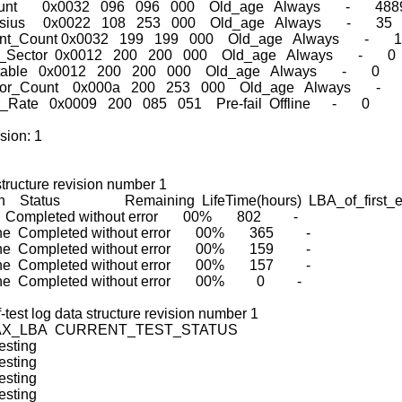
Count 0x0032 096 096 000 Old_age Always - 488
Celsius 0x0022 108 253 000 Old_age Always - 35
Event_Count 0x0032 199 199 000 Old_age Always - 
ing_Sector 0x0012 200 200 000 Old_age Always - 0
rrectable 0x0012 200 200 000 Old_age Always - 0
ror_Count 0x000a 200 253 000 Old_age Always - 
ror_Rate 0x0009 200 085 051 Pre-fail Offline - 0
sion: 1
tructure revision number 1
ion Status Remaining LifeTime(hours) LBA_of_first_er
ine Completed without error 00% 802 -
fline Completed without error 00% 365 -
fline Completed without error 00% 159 -
fline Completed without error 00% 157 -
fline Completed without error 00% 0 -
test log data structure revision number 1
AX_LBA CURRENT_TEST_STATUS
ting
ting
ting
ting