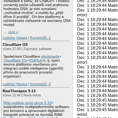
Dec 1 18:29:44 Matri
Vzhledem k tomu, že ChatGPT i Roblox
oznámily počet uživatelů nad prahovou
Dec 1 18:29:44 Matrix
hodnotou DSA, je toto označení
Dec 1 18:29:44 Matri
„rozhodně možné“ a mohlo by „přijít
error)
dříve či později“. On-line platformy a
Dec 1 18:29:44 Matrix
vyhledávače zařazené na seznamy DSA
Dec 1 18:29:44 Matrix
musejí
Dec 1 18:29:44 Matrix 
…
více »
Dec 1 18:29:44 Matrix
Ladislav Hagara
|
Komentářů: 1
Dec 1 18:29:44 Matrix
Dec 1 18:29:44 Matrix
Cloudflare OS
Dec 1 18:29:44 Matri
včera 17:00 | Zajímavý software
Dec 1 18:29:44 Matrix
Společnost Cloudflare
představila
Dec 1 18:29:44 Matri
Cloudflare OS
(
GitHub
), tj. open
error)
source platformu navrženou pro
Dec 1 18:29:44 Matrix
integraci umělé inteligence (agentů)
Dec 1 18:29:44 Matrix
přímo do pracovních procesů
Dec 1 18:29:44 Matrix 
organizací.
Dec 1 18:29:44 Matrix
Ladislav Hagara
|
Komentářů: 0
Dec 1 18:29:44 Matrix
Dec 1 18:29:44 Matrix
RawTherapee 5.13
Dec 1 18:29:45 Matrix
včera 12:44 | Nová verze
Dec 1 18:29:45 Matri
Byla vydána nová verze 5.13
Dec 1 18:29:45 Matrix
svobodného multiplatformního softwaru
Dec 1 18:29:45 Matri
pro konverzi a zpracování digitálních
error)
fotografií primárně ve formátů RAW