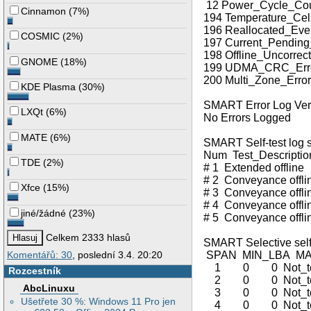
12 Power_Cycle_
Cinnamon
(
7%
)
194 Temperature_
196 Reallocated_
COSMIC
(
2%
)
197 Current_Pend
198 Offline_Unco
GNOME
(
18%
)
199 UDMA_CRC_Er
200 Multi_Zone_Er
KDE Plasma
(
30%
)
SMART Error Log Ver
LXQt
(
6%
)
No Errors Logged
MATE
(
6%
)
SMART Self-test log s
Num Test_Descript
TDE
(
2%
)
# 1 Extended offl
# 2 Conveyance of
Xfce
(
15%
)
# 3 Conveyance of
# 4 Conveyance of
jiné/žádné
(
23%
)
# 5 Conveyance of
Celkem 2333 hlasů
SMART Selective self-
SPAN MIN_LBA M
Komentářů: 30
, poslední 3.4. 20:20
1 0 0 Not_tes
Rozcestník
2 0 0 Not_tes
AbcLinuxu
3 0 0 Not_tes
Ušetřete 30 %: Windows 11 Pro jen
4 0 0 Not_tes