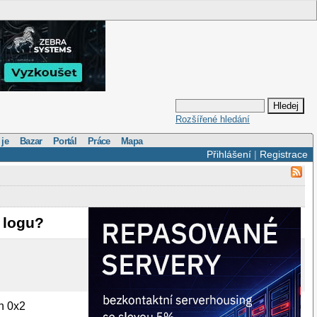
Rozšířené hledání
 je
Bazar
Portál
Práce
Mapa
Přihlášení
|
Registrace
 logu?
n 0x2