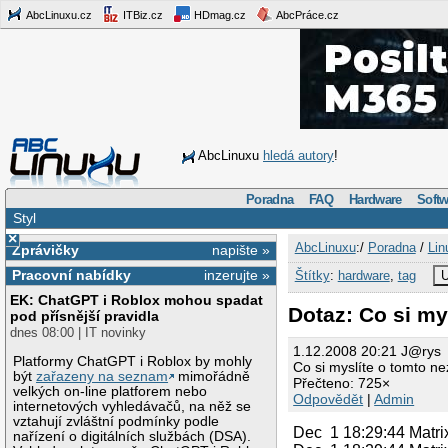
AbcLinuxu.cz
ITBiz.cz
HDmag.cz
AbcPráce.cz
AbcLinuxu
hledá autory
!
Poradna
FAQ
Hardware
Softw
Styl
×
AbcLinuxu
:/
Poradna
/
Lin
Zprávičky
napište »
Pracovní nabídky
inzerujte »
Štítky
:
hardware
,
tag
U
EK: ChatGPT i Roblox mohou spadat
Dotaz: Co si my
pod přísnější pravidla
dnes 08:00 | IT novinky
1.12.2008 20:21 J@rys
Platformy ChatGPT i Roblox by mohly
Co si myslíte o tomto n
být
zařazeny na seznam
mimořádně
Přečteno: 725×
velkých on-line platforem nebo
Odpovědět
|
Admin
internetových vyhledávačů, na něž se
vztahují zvláštní podmínky podle
Dec 1 18:29:44 Matrix
nařízení o digitálních službách (DSA).