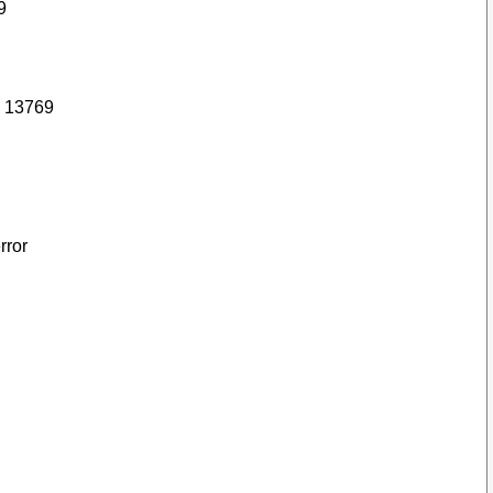
9
1
13769
ror