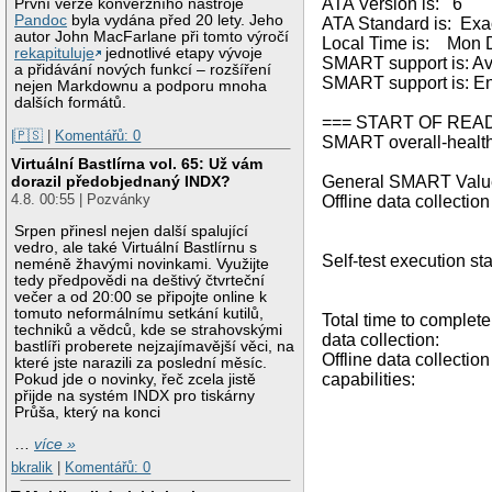
ATA Version is: 6
První verze konverzního nástroje
Pandoc
byla vydána před 20 lety. Jeho
ATA Standard is: Exact
autor John MacFarlane při tomto výročí
Local Time is: Mon 
rekapituluje
jednotlivé etapy vývoje
SMART support is: Av
a přidávání nových funkcí – rozšíření
SMART support is: E
nejen Markdownu a podporu mnoha
dalších formátů.
=== START OF REA
|🇵🇸
|
Komentářů: 0
SMART overall-health
Virtuální Bastlírna vol. 65: Už vám
General SMART Valu
dorazil předobjednaný INDX?
4.8. 00:55 | Pozvánky
Offline data collection
was suspended 
Srpen přinesl nejen další spalující
Auto Offline 
vedro, ale také Virtuální Bastlírnu s
Self-test execution s
neméně žhavými novinkami. Využijte
without error 
tedy předpovědi na deštivý čtvrteční
večer a od 20:00 se připojte online k
been r
tomuto neformálnímu setkání kutilů,
Total time to complete
techniků a vědců, kde se strahovskými
data collection: 
bastlíři proberete nejzajímavější věci, na
Offline data collection
které jste narazili za poslední měsíc.
capabilities: (0x
Pokud jde o novinky, řeč zcela jistě
přijde na systém INDX pro tiskárny
Auto Offline da
Průša, který na konci
Suspend Offl
comma
…
více »
Offline surf
bkralik
|
Komentářů: 0
Self-test 