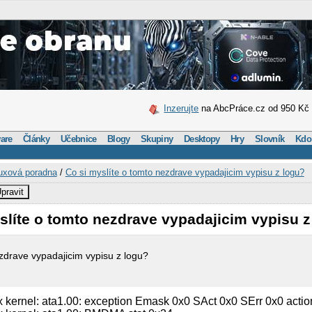
Inzerujte
na AbcPráce.cz od 950 Kč
are
Články
Učebnice
Blogy
Skupiny
Desktopy
Hry
Slovník
Kdo
uxová poradna
/
Co si myslíte o tomto nezdrave vypadajicim vypisu z logu?
pravit
slíte o tomto nezdrave vypadajicim vypisu z
ezdrave vypadajicim vypisu z logu?
 kernel: ata1.00: exception Emask 0x0 SAct 0x0 SErr 0x0 actio