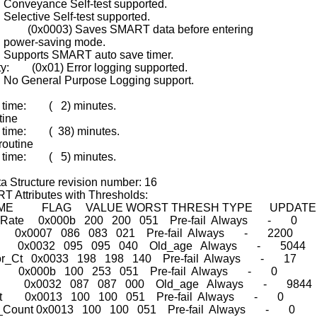
elf-test supported.
lf-test supported.
: (0x0003) Saves SMART data before entering
ing mode.
ART auto save timer.
ity: (0x01) Error logging supported.
urpose Logging support.
g time: ( 2) minutes.
tine
 time: ( 38) minutes.
routine
g time: ( 5) minutes.
a Structure revision number: 16
T Attributes with Thresholds:
NAME FLAG VALUE WORST THRESH TYPE UPDATED
_Rate 0x000b 200 200 051 Pre-fail Always - 0
0x0007 086 083 021 Pre-fail Always - 2200
unt 0x0032 095 095 040 Old_age Always - 5044
ctor_Ct 0x0033 198 198 140 Pre-fail Always - 17
te 0x000b 100 253 051 Pre-fail Always - 0
rs 0x0032 087 087 000 Old_age Always - 9844
unt 0x0013 100 100 051 Pre-fail Always - 0
try_Count 0x0013 100 100 051 Pre-fail Always - 0