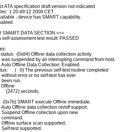
 ATA specification draft version not indicated
Dec 1 20:49:12 2008 CET
ailable - device has SMART capability.
nabled
D SMART DATA SECTION ===
 self-assessment test result: PASSED
es:
 status: (0x84) Offline data collection activity
by an interrupting command from host.
Data Collection: Enabled.
tatus: ( 0) The previous self-test routine completed
or no self-test has ever
un.
 Offline
(2472) seconds.
7b) SMART execute Offline immediate.
ta collection on/off support.
ine collection upon new
nd.
ace scan supported.
supported.