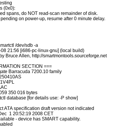
ting
gs (0x0):
ted spans, do NOT read-scan remainder of disk.
 is pending on power-up, resume after 0 minute delay.
martctl /dev/sdb -a
08 21:56 [i686-pc-linux-gnu] (local build)
by Bruce Allen, http://smartmontools.sourceforge.net
ORMATION SECTION ===
te Barracuda 7200.10 family
3250410AS
Y1V4PL
.AAC
059 350 016 bytes
l database [for details use: -P show]
 ATA specification draft version not indicated
Dec 1 20:52:19 2008 CET
ailable - device has SMART capability.
nabled