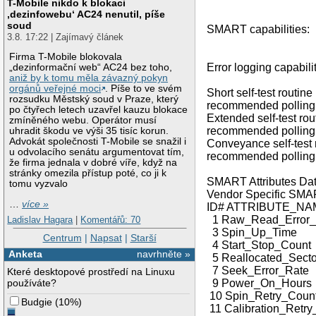
T-Mobile nikdo k blokaci
Conveyance S
‚dezinfowebu‘ AC24 nenutil, píše
Selective Se
soud
SMART capabilities
3.8. 17:22 | Zajímavý článek
power-sav
Supports SM
Firma T-Mobile blokovala
Error logging capabil
„dezinformační web“ AC24 bez toho,
aniž by k tomu měla závazný pokyn
No General P
orgánů veřejné moci
. Píše to ve svém
Short self-test routine
rozsudku Městský soud v Praze, který
recommended pollin
po čtyřech letech uzavřel kauzu blokace
Extended self-test rou
zmíněného webu. Operátor musí
recommended polling
uhradit škodu ve výši 35 tisíc korun.
Advokát společnosti T-Mobile se snažil i
Conveyance self-test 
u odvolacího senátu argumentovat tím,
recommended pollin
že firma jednala v dobré víře, když na
stránky omezila přístup poté, co ji k
SMART Attributes Dat
tomu vyzvalo
Vendor Specific SMAR
…
více »
ID# ATTRIBUTE_
1 Raw_Read_Error
Ladislav Hagara
|
Komentářů: 70
3 Spin_Up_Time 
Centrum
|
Napsat
|
Starší
4 Start_Stop_Co
Anketa
navrhněte »
5 Reallocated_Se
7 Seek_Error_Ra
Které desktopové prostředí na Linuxu
používáte?
9 Power_On_Hou
10 Spin_Retry_Co
Budgie
(
10%
)
11 Calibration_Re