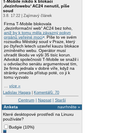
T-Mobile nikdo k blokaci
‚dezinfowebu‘ AC24 nenutil, píše
soud
3.8. 17:22 | Zajímavý článek
Firma T-Mobile blokovala
„dezinformační web“ AC24 bez toho,
aniž by k tomu měla závazný pokyn
orgánů veřejné moci
. Píše to ve svém
rozsudku Městský soud v Praze, který
po čtyřech letech uzavřel kauzu blokace
zmíněného webu. Operátor musí
uhradit škodu ve výši 35 tisíc korun.
Advokát společnosti T-Mobile se snažil i
u odvolacího senátu argumentovat tím,
že firma jednala v dobré víře, když na
stránky omezila přístup poté, co ji k
tomu vyzvalo
…
více »
Ladislav Hagara
|
Komentářů: 70
Centrum
|
Napsat
|
Starší
Anketa
navrhněte »
Které desktopové prostředí na Linuxu
používáte?
Budgie
(
10%
)