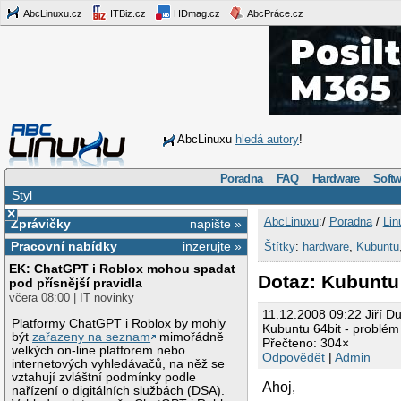
AbcLinuxu.cz
ITBiz.cz
HDmag.cz
AbcPráce.cz
AbcLinuxu
hledá autory
!
Poradna
FAQ
Hardware
Softw
Styl
×
AbcLinuxu
:/
Poradna
/
Lin
Zprávičky
napište »
Pracovní nabídky
inzerujte »
Štítky
:
hardware
,
Kubuntu
EK: ChatGPT i Roblox mohou spadat
Dotaz: Kubuntu 
pod přísnější pravidla
včera 08:00 | IT novinky
11.12.2008 09:22 Jiří D
Platformy ChatGPT i Roblox by mohly
Kubuntu 64bit - problém
být
zařazeny na seznam
mimořádně
Přečteno: 304×
velkých on-line platforem nebo
Odpovědět
|
Admin
internetových vyhledávačů, na něž se
vztahují zvláštní podmínky podle
Ahoj,
nařízení o digitálních službách (DSA).