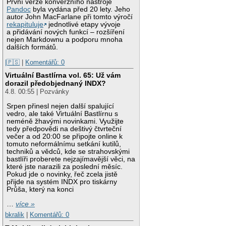
První verze konverzního nástroje
Pandoc
byla vydána před 20 lety. Jeho
autor John MacFarlane při tomto výročí
rekapituluje
jednotlivé etapy vývoje
a přidávání nových funkcí – rozšíření
nejen Markdownu a podporu mnoha
dalších formátů.
|🇵🇸
|
Komentářů: 0
Virtuální Bastlírna vol. 65: Už vám
dorazil předobjednaný INDX?
4.8. 00:55 | Pozvánky
Srpen přinesl nejen další spalující
vedro, ale také Virtuální Bastlírnu s
neméně žhavými novinkami. Využijte
tedy předpovědi na deštivý čtvrteční
večer a od 20:00 se připojte online k
tomuto neformálnímu setkání kutilů,
techniků a vědců, kde se strahovskými
bastlíři proberete nejzajímavější věci, na
které jste narazili za poslední měsíc.
Pokud jde o novinky, řeč zcela jistě
přijde na systém INDX pro tiskárny
Průša, který na konci
…
více »
bkralik
|
Komentářů: 0