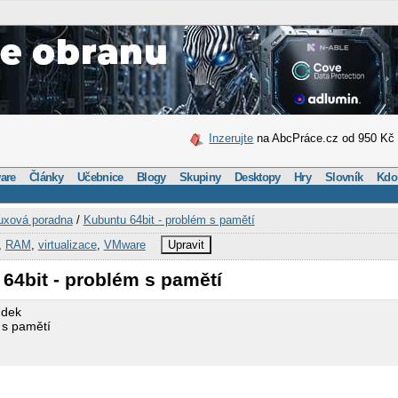
Inzerujte
na AbcPráce.cz od 950 Kč
are
Články
Učebnice
Blogy
Skupiny
Desktopy
Hry
Slovník
Kdo
uxová poradna
/
Kubuntu 64bit - problém s pamětí
,
RAM
,
virtualizace
,
VMware
Upravit
64bit - problém s pamětí
udek
 s pamětí