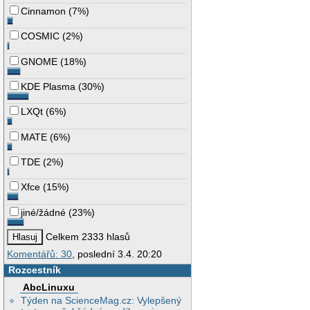
Cinnamon
(
7%
)
COSMIC
(
2%
)
GNOME
(
18%
)
KDE Plasma
(
30%
)
LXQt
(
6%
)
MATE
(
6%
)
TDE
(
2%
)
Xfce
(
15%
)
jiné/žádné
(
23%
)
Celkem 2333 hlasů
Komentářů: 30
, poslední 3.4. 20:20
Rozcestník
AbcLinuxu
Týden na ScienceMag.cz: Vylepšený