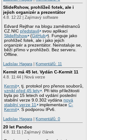
SlideRshow, prohlížeč fotek, ale i
jejich organizér a prezentátor
4.8. 12:22 | Zajímavý software
Edvard Rejthar na blogu zaměstnanců
CZ.NIC
představil
svou aplikaci
SlideRshow
(
GitHub
). Funguje jako
prohlížeč fotek, ale i jako jejich
organizér a prezentátor. Neinstaluje se,
běží přímo v prohlížeči. Bez serveru.
Offline.
Ladislav Hagara
|
Komentářů: 11
Kermit má 45 let. Vydán C-Kermit 11
4.8. 11:44 | Nová verze
Kermit
, tj. protokol pro přenos souborů,
vznikl před 45 lety
. Při této příležitosti
byla po 15 letech od vydání poslední
stabilní verze 9.0.302 vydána
nová
stabilní verze 11
implementace
C-
Kermit
. S podporou IPv6.
Ladislav Hagara
|
Komentářů: 0
20 let Pandoc
4.8. 11:11 | Zajímavý článek