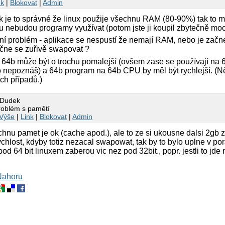
nk
|
Blokovat
|
Admin
 je to správné že linux použije všechnu RAM (80-90%) tak to m
 nebudou programy využívat (potom jste ji koupil zbytečně moc
ní problém - aplikace se nespustí že nemají RAM, nebo je začne
čne se zuřivě swapovat ?
 64b může být o trochu pomalejší (ovšem zase se používají na 
o nepoznáš) a 64b program na 64b CPU by měl být rychlejší. (
ch případů.)
í Dudek
problém s pamětí
Výše
|
Link
|
Blokovat
|
Admin
chnu pamet je ok (cache apod.), ale to ze si ukousne dalsi 2gb 
chlost, kdyby totiz nezacal swapowat, tak by to bylo uplne v por
 pod 64 bit linuxem zaberou vic nez pod 32bit., popr. jestli to jde
Nahoru