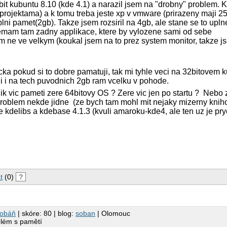
4bit kubuntu 8.10 (kde 4.1) a narazil jsem na "drobny" problem. 
projektama) a k tomu treba jeste xp v vmware (prirazeny maji 25
ni pamet(2gb). Takze jsem rozsiril na 4gb, ale stane se to uplne
emam tam zadny applikace, ktere by vylozene sami od sebe
m ne ve velkym (koukal jsem na to prez system monitor, takze
a pokud si to dobre pamatuji, tak mi tyhle veci na 32bitovem 
 i na tech puvodnich 2gb ram vcelku v pohode.
lik vic pameti zere 64bitovy OS ? Zere vic jen po startu ? Nebo 
roblem nekde jidne (ze bych tam mohl mit nejaky mizerny knihov
e kdelibs a kdebase 4.1.3 (kvuli amaroku-kde4, ale ten uz je pry
t
(0)
?
Šobáň
| skóre: 80 | blog:
soban
| Olomouc
blém s pamětí