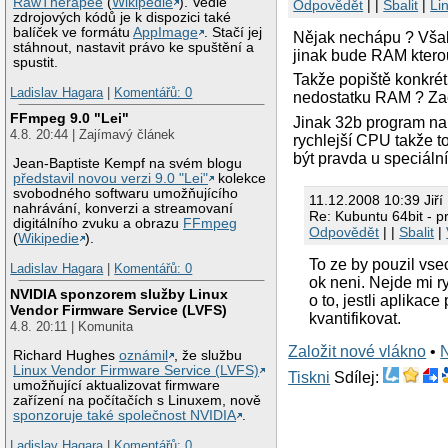
RawTherapee
(
Wikipedie
). Vedle
Odpovědět
| |
Sbalit
|
Li
zdrojových kódů je k dispozici také
balíček ve formátu
AppImage
. Stačí jej
Nějak nechápu ? Však
stáhnout, nastavit právo ke spuštění a
jinak bude RAM kterou
spustit.
Takže popiště konkrét
Ladislav Hagara
|
Komentářů: 0
nedostatku RAM ? Za
FFmpeg 9.0 "Lei"
Jinak 32b program na
4.8. 20:44 | Zajímavý článek
rychlejší CPU takže t
být pravda u speciální
Jean-Baptiste Kempf na svém blogu
představil novou verzi 9.0 "Lei"
kolekce
svobodného softwaru umožňujícího
11.12.2008 10:39 Jiř
nahrávání, konverzi a streamovaní
Re: Kubuntu 64bit - 
digitálního zvuku a obrazu
FFmpeg
Odpovědět
| |
Sbalit
|
(
Wikipedie
).
To ze by pouzil vse
Ladislav Hagara
|
Komentářů: 0
ok neni. Nejde mi ry
NVIDIA sponzorem služby Linux
o to, jestli aplikace
Vendor Firmware Service (LVFS)
kvantifikovat.
4.8. 20:11 | Komunita
Založit nové vlákno
•
Richard Hughes
oznámil
, že službu
Linux Vendor Firmware Service (LVFS)
Tiskni
Sdílej:
umožňující aktualizovat firmware
zařízení na počítačích s Linuxem, nově
sponzoruje také společnost NVIDIA
.
Ladislav Hagara
|
Komentářů: 0