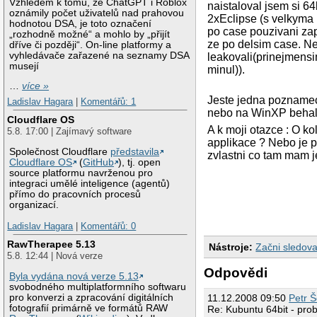
Vzhledem k tomu, že ChatGPT i Roblox
naistaloval jsem si 6
oznámily počet uživatelů nad prahovou
2xEclipse (s velkyma 
hodnotou DSA, je toto označení
po case pouzivani zapl
„rozhodně možné“ a mohlo by „přijít
ze po delsim case. N
dříve či později“. On-line platformy a
vyhledávače zařazené na seznamy DSA
leakovali(prinejmensi
musejí
minul)).
…
více »
Jeste jedna poznameck
Ladislav Hagara
|
Komentářů: 1
nebo na WinXP behali
Cloudflare OS
A k moji otazce : O ko
5.8. 17:00 | Zajímavý software
applikace ? Nebo je p
Společnost Cloudflare
představila
zvlastni co tam mam j
Cloudflare OS
(
GitHub
), tj. open
source platformu navrženou pro
integraci umělé inteligence (agentů)
přímo do pracovních procesů
organizací.
Ladislav Hagara
|
Komentářů: 0
RawTherapee 5.13
Nástroje:
Začni sledova
5.8. 12:44 | Nová verze
Odpovědi
Byla vydána nová verze 5.13
svobodného multiplatformního softwaru
11.12.2008 09:50
Petr 
pro konverzi a zpracování digitálních
fotografií primárně ve formátů RAW
Re: Kubuntu 64bit - pro