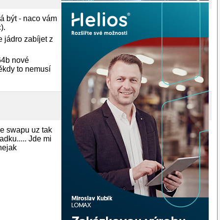
á být - naco vám
).
 jádro zabíjet z
64b nové
Někdy to nemusí
ze swapu uz tak
adku..... Jde mi
 nejak