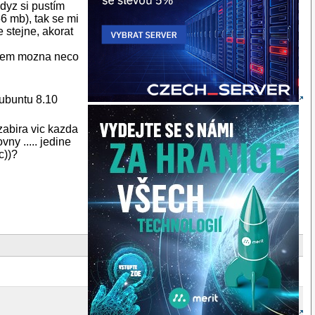
Kdyz si pustím
6 mb), tak se mi
 stejne, akorat
 jsem mozna neco
kubuntu 8.10
zabira vic kazda
ny ..... jedine
c))?