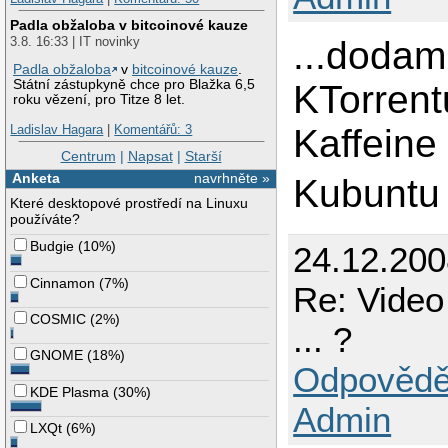
Padla obžaloba v bitcoinové kauze
...dodam 
3.8. 16:33 | IT novinky
Padla obžaloba
v
bitcoinové kauze
.
Státní zástupkyně chce pro Blažka 6,5
KTorrent
roku vězení, pro Titze 8 let.
Kaffeine
Ladislav Hagara
|
Komentářů: 3
Centrum
|
Napsat
|
Starší
Anketa
navrhněte »
Kubuntu
Které desktopové prostředí na Linuxu
používáte?
Budgie
(
10%
)
24.12.200
Cinnamon
(
7%
)
Re: Video
COSMIC
(
2%
)
... ?
GNOME
(
18%
)
Odpovědě
KDE Plasma
(
30%
)
Admin
LXQt
(
6%
)