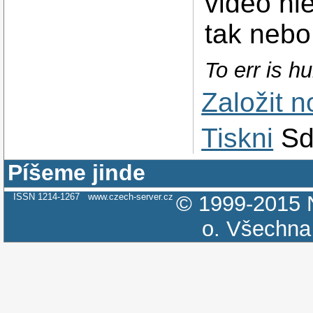
video hl
tak nebo
To err is hu
Založit 
Tiskni
Sd
Píšeme jinde
ISSN 1214-1267
www.czech-server.cz
© 1999-2015
o.
Všechna 