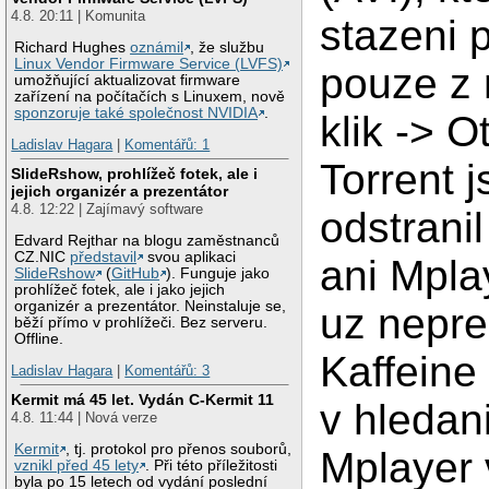
4.8. 20:11 | Komunita
stazeni 
Richard Hughes
oznámil
, že službu
Linux Vendor Firmware Service (LVFS)
pouze z 
umožňující aktualizovat firmware
zařízení na počítačích s Linuxem, nově
sponzoruje také společnost NVIDIA
.
klik -> Ot
Ladislav Hagara
|
Komentářů: 1
Torrent 
SlideRshow, prohlížeč fotek, ale i
jejich organizér a prezentátor
4.8. 12:22 | Zajímavý software
odstranil
Edvard Rejthar na blogu zaměstnanců
CZ.NIC
představil
svou aplikaci
ani Mpla
SlideRshow
(
GitHub
). Funguje jako
prohlížeč fotek, ale i jako jejich
organizér a prezentátor. Neinstaluje se,
uz nepre
běží přímo v prohlížeči. Bez serveru.
Offline.
Kaffeine
Ladislav Hagara
|
Komentářů: 3
Kermit má 45 let. Vydán C-Kermit 11
v hledan
4.8. 11:44 | Nová verze
Kermit
, tj. protokol pro přenos souborů,
Mplayer 
vznikl před 45 lety
. Při této příležitosti
byla po 15 letech od vydání poslední