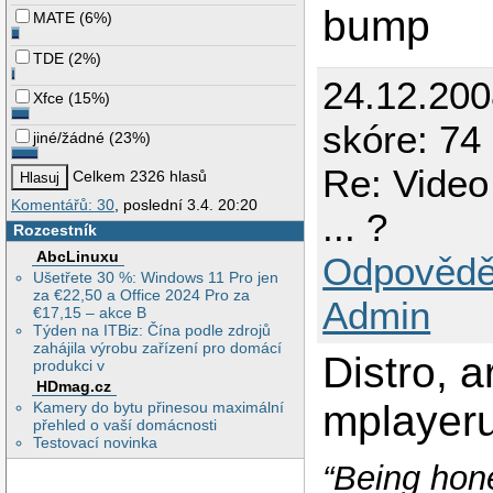
bump
MATE
(
6%
)
TDE
(
2%
)
24.12.20
Xfce
(
15%
)
skóre: 74 
jiné/žádné
(
23%
)
Re: Video
Celkem 2326 hlasů
Komentářů: 30
, poslední 3.4. 20:20
... ?
Rozcestník
AbcLinuxu
Odpovědě
Ušetřete 30 %: Windows 11 Pro jen
za €22,50 a Office 2024 Pro za
Admin
€17,15 – akce B
Týden na ITBiz: Čína podle zdrojů
zahájila výrobu zařízení pro domácí
Distro, a
produkci v
HDmag.cz
mplayeru
Kamery do bytu přinesou maximální
přehled o vaší domácnosti
Testovací novinka
“Being hone