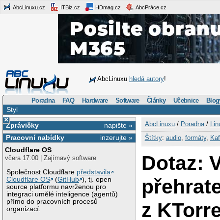
AbcLinuxu.cz
ITBiz.cz
HDmag.cz
AbcPráce.cz
AbcLinuxu
hledá autory
!
Poradna
FAQ
Hardware
Software
Články
Učebnice
Blog
Styl
×
AbcLinuxu
:/
Poradna
/
Lin
Zprávičky
napište »
Pracovní nabídky
inzerujte »
Štítky
:
audio
,
formáty
,
Kaf
Cloudflare OS
Dotaz: 
včera 17:00 | Zajímavý software
Společnost Cloudflare
představila
přehrat
Cloudflare OS
(
GitHub
), tj. open
source platformu navrženou pro
integraci umělé inteligence (agentů)
přímo do pracovních procesů
z KTorre
organizací.