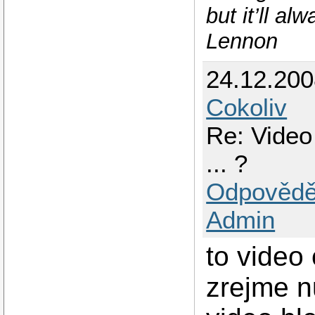
but it’ll a
Lennon
24.12.20
Cokoliv
Re: Video
... ?
Odpovědě
Admin
to video
zrejme n