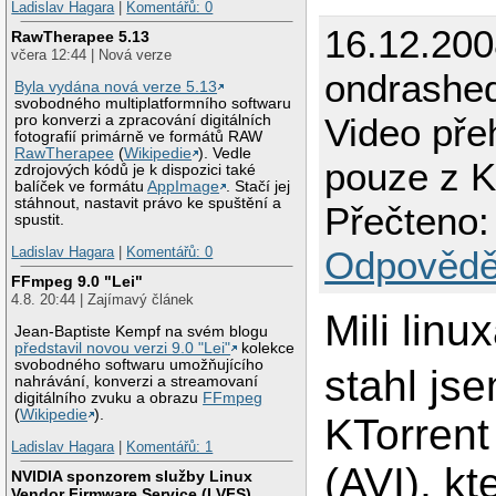
Ladislav Hagara
|
Komentářů: 0
16.12.200
RawTherapee 5.13
včera 12:44 | Nová verze
ondrashe
Byla vydána nová verze 5.13
svobodného multiplatformního softwaru
Video pře
pro konverzi a zpracování digitálních
fotografií primárně ve formátů RAW
RawTherapee
(
Wikipedie
). Vedle
pouze z KT
zdrojových kódů je k dispozici také
balíček ve formátu
AppImage
. Stačí jej
stáhnout, nastavit právo ke spuštění a
Přečteno:
spustit.
Odpovědě
Ladislav Hagara
|
Komentářů: 0
FFmpeg 9.0 "Lei"
4.8. 20:44 | Zajímavý článek
Mili linux
Jean-Baptiste Kempf na svém blogu
představil novou verzi 9.0 "Lei"
kolekce
svobodného softwaru umožňujícího
stahl js
nahrávání, konverzi a streamovaní
digitálního zvuku a obrazu
FFmpeg
(
Wikipedie
).
KTorrent
Ladislav Hagara
|
Komentářů: 1
(AVI), kt
NVIDIA sponzorem služby Linux
Vendor Firmware Service (LVFS)