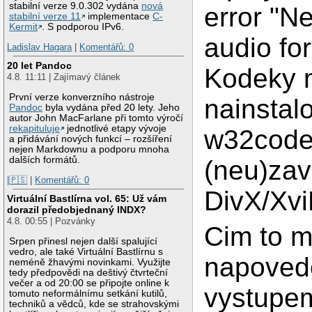
stabilní verze 9.0.302 vydána
nová
error "N
stabilní verze 11
implementace
C-
Kermit
. S podporou IPv6.
audio fo
Ladislav Hagara
|
Komentářů: 0
20 let Pandoc
Kodeky
4.8. 11:11 | Zajímavý článek
První verze konverzního nástroje
nainstal
Pandoc
byla vydána před 20 lety. Jeho
autor John MacFarlane při tomto výročí
rekapituluje
jednotlivé etapy vývoje
w32codec
a přidávání nových funkcí – rozšíření
nejen Markdownu a podporu mnoha
dalších formátů.
(neu)zav
|🇵🇸
|
Komentářů: 0
DivX/Xvi
Virtuální Bastlírna vol. 65: Už vám
dorazil předobjednaný INDX?
4.8. 00:55 | Pozvánky
Cim to m
Srpen přinesl nejen další spalující
vedro, ale také Virtuální Bastlírnu s
napoved
neméně žhavými novinkami. Využijte
tedy předpovědi na deštivý čtvrteční
večer a od 20:00 se připojte online k
vystupe
tomuto neformálnímu setkání kutilů,
techniků a vědců, kde se strahovskými