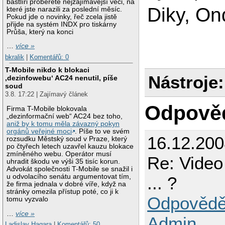
bastlíři proberete nejzajímavější věci, na
Diky, On
které jste narazili za poslední měsíc.
Pokud jde o novinky, řeč zcela jistě
přijde na systém INDX pro tiskárny
Průša, který na konci
…
více »
bkralik
|
Komentářů: 0
T-Mobile nikdo k blokaci
Nástroje:
‚dezinfowebu‘ AC24 nenutil, píše
soud
3.8. 17:22 | Zajímavý článek
Odpově
Firma T-Mobile blokovala
„dezinformační web“ AC24 bez toho,
aniž by k tomu měla závazný pokyn
orgánů veřejné moci
. Píše to ve svém
16.12.200
rozsudku Městský soud v Praze, který
po čtyřech letech uzavřel kauzu blokace
zmíněného webu. Operátor musí
Re: Video
uhradit škodu ve výši 35 tisíc korun.
Advokát společnosti T-Mobile se snažil i
u odvolacího senátu argumentovat tím,
... ?
že firma jednala v dobré víře, když na
stránky omezila přístup poté, co ji k
Odpovědě
tomu vyzvalo
…
více »
Admin
Ladislav Hagara
|
Komentářů: 50