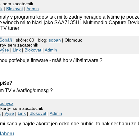
y- sem zacatecnik
nk
|
Blokovat
|
Admin
naly v programu kdetv tak mi to zadny nenajde a tvtime je pouz
e winech mi to hlasi jako SAA7135HL Multimedia Capture Device
TV tuner
 Šobáň
| skóre: 80 | blog:
soban
| Olomouc
rty- sem zacatecnik
Výše
|
Link
|
Blokovat
|
Admin
ou potřebuje fimware - máš ho v /lib/fimware ?
ypíše?
m TV v /var/log/dmesg ?
ochycz
 karty- sem zacatecnik
t
|
Výše
|
Link
|
Blokovat
|
Admin
 mi kanaly najde akorat jen ocko noe public. to nak nechapu ze 
Nahoru