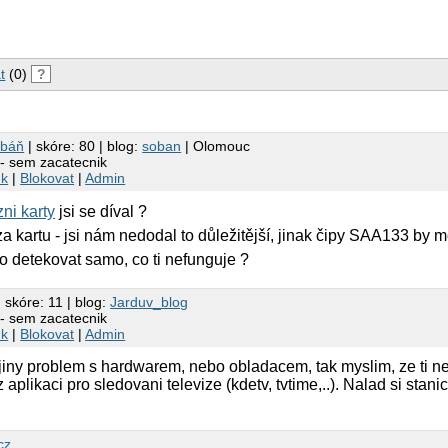
t
(0)
?
obáň
| skóre: 80 | blog:
soban
| Olomouc
y- sem zacatecnik
nk
|
Blokovat
|
Admin
ni karty
jsi se díval ?
za kartu - jsi nám nedodal to důležitější, jinak čipy SAA133 by m
o detekovat samo, co ti nefunguje ?
 skóre: 11 | blog:
Jarduv_blog
y- sem zacatecnik
nk
|
Blokovat
|
Admin
ny problem s hardwarem, nebo obladacem, tak myslim, ze ti neb
 aplikaci pro sledovani televize (kdetv, tvtime,..). Nalad si stan
cz