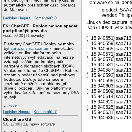
a každý vykreslený snímek hry vkládá
Hardware se mi identif
automaticky přes schránku (clipboard)
product: SAA7131
do Malování.
vendor: Philips 
Ladislav Hagara
|
Komentářů: 0
Linux video capture in
EK: ChatGPT i Roblox mohou spadat
saa7130/34: v4l2 driv
pod přísnější pravidla
včera 08:00 | IT novinky
[ 15.940551] saa7133[
[ 15.940559] saa7133[0]: i2
Platformy ChatGPT i Roblox by mohly
být
zařazeny na seznam
mimořádně
[ 15.940565] saa7133[0
velkých on-line platforem nebo
[ 15.940571] saa7133[0]: i2
internetových vyhledávačů, na něž se
[ 15.940576] saa7133[0]
vztahují zvláštní podmínky podle
[ 15.940581] saa7133[0]: i2
nařízení o digitálních službách (DSA).
[ 15.940587] saa7133[0]: i2
Vzhledem k tomu, že ChatGPT i Roblox
oznámily počet uživatelů nad prahovou
[ 15.940592] saa7133[0]: i2
hodnotou DSA, je toto označení
[ 15.940598] saa7133[0]: i2
„rozhodně možné“ a mohlo by „přijít
[ 15.940603] saa7133[0]: i2
dříve či později“. On-line platformy a
[ 15.940609] saa7133[0]: i2
vyhledávače zařazené na seznamy DSA
[ 15.940614] saa7133[0]: i2
musejí
[ 15.940620] saa7133[0]: i2
…
více »
[ 15.940625] saa7133[0]: i2
Ladislav Hagara
|
Komentářů: 7
[ 15.940631] saa7133[0]: i2
[ 15.940636] saa7133[0]: i2c
Cloudflare OS
5.8. 17:00 | Zajímavý software