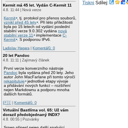
Tiskni
Sdílej:
Kermit má 45 let. Vydán C-Kermit 11
4.8. 11:44 | Nová verze
Kermit
, tj. protokol pro přenos souborů,
vznikl před 45 lety
. Při této příležitosti
byla po 15 letech od vydání poslední
stabilní verze 9.0.302 vydána
nová
stabilní verze 11
implementace
C-
Kermit
. S podporou IPv6.
Ladislav Hagara
|
Komentářů: 0
20 let Pandoc
4.8. 11:11 | Zajímavý článek
První verze konverzního nástroje
Pandoc
byla vydána před 20 lety. Jeho
autor John MacFarlane při tomto výročí
rekapituluje
jednotlivé etapy vývoje
a přidávání nových funkcí – rozšíření
nejen Markdownu a podporu mnoha
dalších formátů.
|🇵🇸
|
Komentářů: 0
Virtuální Bastlírna vol. 65: Už vám
dorazil předobjednaný INDX?
4.8. 00:55 | Pozvánky
Srpen přinesl nejen další spalující