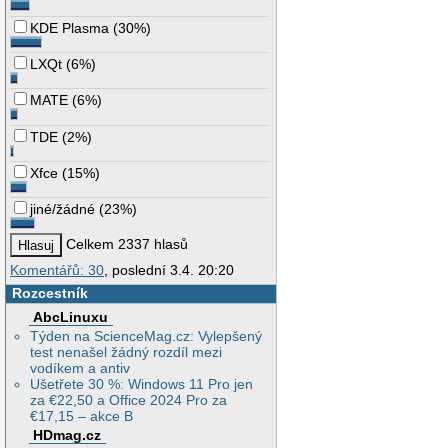
KDE Plasma
(
30%
)
LXQt
(
6%
)
MATE
(
6%
)
TDE
(
2%
)
Xfce
(
15%
)
jiné/žádné
(
23%
)
Celkem 2337 hlasů
Komentářů: 30
, poslední 3.4. 20:20
Rozcestník
AbcLinuxu
Týden na ScienceMag.cz: Vylepšený
test nenašel žádný rozdíl mezi
vodíkem a antiv
Ušetřete 30 %: Windows 11 Pro jen
za €22,50 a Office 2024 Pro za
€17,15 – akce B
HDmag.cz