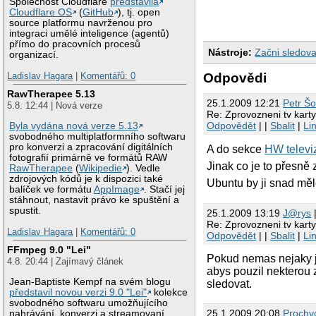
Společnost Cloudflare
představila
Cloudflare OS
(
GitHub
), tj. open
source platformu navrženou pro
integraci umělé inteligence (agentů)
přímo do pracovních procesů
Nástroje:
Začni sledova
organizací.
Ladislav Hagara
|
Komentářů: 0
Odpovědi
RawTherapee 5.13
25.1.2009 12:21
Petr Š
5.8. 12:44 | Nová verze
Re: Zprovozneni tv kart
Odpovědět
| |
Sbalit
|
Li
Byla vydána nová verze 5.13
svobodného multiplatformního softwaru
pro konverzi a zpracování digitálních
A do sekce
HW televiz
fotografií primárně ve formátů RAW
Jinak co je to přesně 
RawTherapee
(
Wikipedie
). Vedle
zdrojových kódů je k dispozici také
Ubuntu by ji snad měl
balíček ve formátu
AppImage
. Stačí jej
stáhnout, nastavit právo ke spuštění a
spustit.
25.1.2009 13:19
J@rys
|
Re: Zprovozneni tv kart
Ladislav Hagara
|
Komentářů: 0
Odpovědět
| |
Sbalit
|
Li
FFmpeg 9.0 "Lei"
Pokud nemas nejaky ji
4.8. 20:44 | Zajímavý článek
abys pouzil nekterou z
Jean-Baptiste Kempf na svém blogu
sledovat.
představil novou verzi 9.0 "Lei"
kolekce
svobodného softwaru umožňujícího
25.1.2009 20:08
Prochy
nahrávání, konverzi a streamovaní