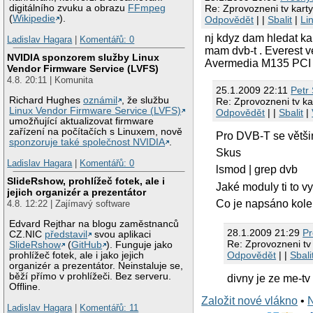
digitálního zvuku a obrazu
FFmpeg
Re: Zprovozneni tv kart
(
Wikipedie
).
Odpovědět
| |
Sbalit
|
Li
nj kdyz dam hledat ka
Ladislav Hagara
|
Komentářů: 0
mam dvb-t . Everest v
NVIDIA sponzorem služby Linux
Avermedia M135 PCI 
Vendor Firmware Service (LVFS)
4.8. 20:11 | Komunita
25.1.2009 22:11
Petr
Richard Hughes
oznámil
, že službu
Re: Zprovozneni tv ka
Linux Vendor Firmware Service (LVFS)
Odpovědět
| |
Sbalit
|
umožňující aktualizovat firmware
zařízení na počítačích s Linuxem, nově
Pro DVB-T se většin
sponzoruje také společnost NVIDIA
.
Skus
Ladislav Hagara
|
Komentářů: 0
lsmod | grep dvb
SlideRshow, prohlížeč fotek, ale i
Jaké moduly ti to v
jejich organizér a prezentátor
Co je napsáno kole
4.8. 12:22 | Zajímavý software
Edvard Rejthar na blogu zaměstnanců
28.1.2009 21:29
Pr
CZ.NIC
představil
svou aplikaci
Re: Zprovozneni tv
SlideRshow
(
GitHub
). Funguje jako
Odpovědět
| |
Sbali
prohlížeč fotek, ale i jako jejich
organizér a prezentátor. Neinstaluje se,
běží přímo v prohlížeči. Bez serveru.
divny je ze me-tv
Offline.
Založit nové vlákno
•
Ladislav Hagara
|
Komentářů: 11