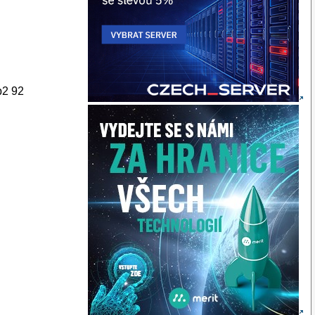
b2 92