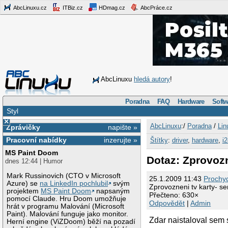
AbcLinuxu.cz
ITBiz.cz
HDmag.cz
AbcPráce.cz
AbcLinuxu
hledá autory
!
Poradna
FAQ
Hardware
Softw
Styl
×
AbcLinuxu
:/
Poradna
/
Lin
Zprávičky
napište »
Pracovní nabídky
inzerujte »
Štítky
:
driver
,
hardware
,
i
MS Paint Doom
Dotaz: Zprovozn
dnes 12:44 | Humor
Mark Russinovich (CTO v Microsoft
25.1.2009 11:43
Prochy
Azure) se
na LinkedIn pochlubil
svým
Zprovozneni tv karty- s
projektem
MS Paint Doom
napsaným
Přečteno: 630×
pomocí Claude. Hru Doom umožňuje
Odpovědět
|
Admin
hrát v programu Malování (Microsoft
Paint). Malování funguje jako monitor.
Zdar naistaloval sem s
Herní engine (ViZDoom) běží na pozadí