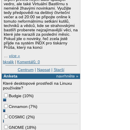
vedro, ale také Virtuální Bastlírnu s
neméně žhavými novinkami. Využijte
tedy předpovědi na deštivý čtvrteční
večer a od 20:00 se připojte online k
tomuto neformálnímu setkání kutilů,
techniků a vědců, kde se strahovskými
bastlíři proberete nejzajímavější věci, na
které jste narazili za poslední měsíc.
Pokud jde o novinky, řeč zcela jistě
přijde na systém INDX pro tiskárny
Průša, který na konci
…
více »
bkralik
|
Komentářů: 0
Centrum
|
Napsat
|
Starší
Anketa
navrhněte »
Které desktopové prostředí na Linuxu
používáte?
Budgie
(
10%
)
Cinnamon
(
7%
)
COSMIC
(
2%
)
GNOME
(
18%
)