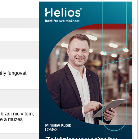
ěly fungovat.
rani nic v tom,
ice a muzes