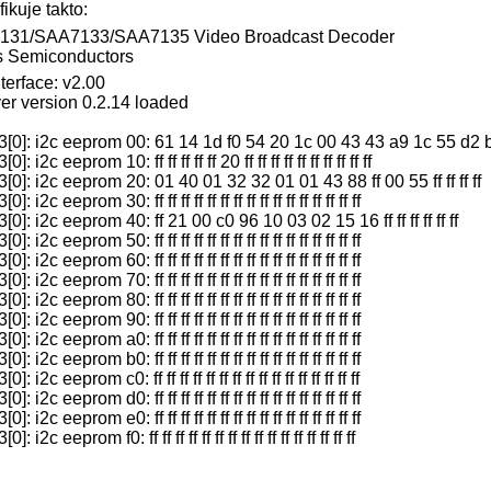
ikuje takto:
/SAA7133/SAA7135 Video Broadcast Decoder
Semiconductors
terface: v2.00
er version 0.2.14 loaded
0]: i2c eeprom 00: 61 14 1d f0 54 20 1c 00 43 43 a9 1c 55 d2 
c eeprom 10: ff ff ff ff ff 20 ff ff ff ff ff ff ff ff ff ff
]: i2c eeprom 20: 01 40 01 32 32 01 01 43 88 ff 00 55 ff ff ff ff
c eeprom 30: ff ff ff ff ff ff ff ff ff ff ff ff ff ff ff ff
: i2c eeprom 40: ff 21 00 c0 96 10 03 02 15 16 ff ff ff ff ff ff
c eeprom 50: ff ff ff ff ff ff ff ff ff ff ff ff ff ff ff ff
c eeprom 60: ff ff ff ff ff ff ff ff ff ff ff ff ff ff ff ff
c eeprom 70: ff ff ff ff ff ff ff ff ff ff ff ff ff ff ff ff
c eeprom 80: ff ff ff ff ff ff ff ff ff ff ff ff ff ff ff ff
c eeprom 90: ff ff ff ff ff ff ff ff ff ff ff ff ff ff ff ff
c eeprom a0: ff ff ff ff ff ff ff ff ff ff ff ff ff ff ff ff
c eeprom b0: ff ff ff ff ff ff ff ff ff ff ff ff ff ff ff ff
c eeprom c0: ff ff ff ff ff ff ff ff ff ff ff ff ff ff ff ff
c eeprom d0: ff ff ff ff ff ff ff ff ff ff ff ff ff ff ff ff
c eeprom e0: ff ff ff ff ff ff ff ff ff ff ff ff ff ff ff ff
 eeprom f0: ff ff ff ff ff ff ff ff ff ff ff ff ff ff ff ff