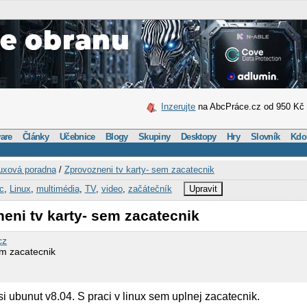
Inzerujte
na AbcPráce.cz od 950 Kč
are
Články
Učebnice
Blogy
Skupiny
Desktopy
Hry
Slovník
Kdo
uxová poradna
/
Zprovozneni tv karty- sem zacatecnik
2c
,
Linux
,
multimédia
,
TV
,
video
,
začátečník
Upravit
eni tv karty- sem zacatecnik
cz
em zacatecnik
i ubunut v8.04. S praci v linux sem uplnej zacatecnik.