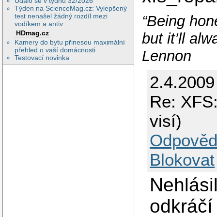
Událo se v týdnu 32/2026
Týden na ScienceMag.cz: Vylepšený
test nenašel žádný rozdíl mezi
“Being hone
vodíkem a antiv
HDmag.cz
but it’ll a
Kamery do bytu přinesou maximální
přehled o vaší domácnosti
Lennon
Testovací novinka
2.4.2009
Re: XFS:
visí)
Odpověd
Blokovat
Nehlási
odkráčí 