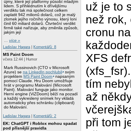
újmy, které její platformy působí mladým
už je to 
lidem. S přihlédnutím k dřívějšímu
verdiktu tak má společnost celkem
zaplatit 942 milionů dolarů, což je malý
než rok,
zlomek jejího ročního výnosu, který loni
činil 60 miliard dolarů. Čtvrteční verdikt
firmě také nařizuje, aby změnila způsob,
cronu na
jakým její
…
více »
každoden
Ladislav Hagara
|
Komentářů: 8
XFS def
MS Paint Doom
včera 12:44 | Humor
(xfs_fsr)
Mark Russinovich (CTO v Microsoft
Azure) se
na LinkedIn pochlubil
svým
projektem
MS Paint Doom
napsaným
tím neby
pomocí Claude. Hru Doom umožňuje
hrát v programu Malování (Microsoft
Paint). Malování funguje jako monitor.
až někd
Herní engine (ViZDoom) běží na pozadí
a každý vykreslený snímek hry vkládá
automaticky přes schránku (clipboard)
včerejšk
do Malování.
Ladislav Hagara
|
Komentářů: 2
při tom j
EK: ChatGPT i Roblox mohou spadat
pod přísnější pravidla