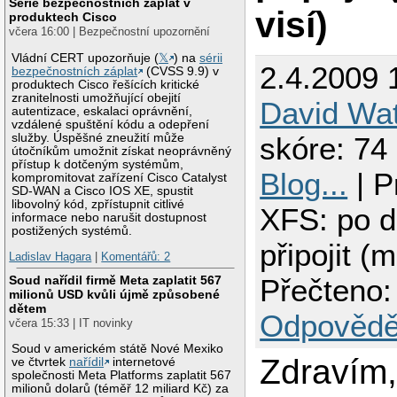
Série bezpečnostních záplat v
visí)
produktech Cisco
včera 16:00 | Bezpečnostní upozornění
Vládní CERT upozorňuje (
𝕏
) na
sérii
2.4.2009 
bezpečnostních záplat
(CVSS 9.9) v
produktech Cisco řešících kritické
zranitelnosti umožňující obejití
David Wa
autentizace, eskalaci oprávnění,
vzdálené spuštění kódu a odepření
služby. Úspěšné zneužití může
skóre: 74 
útočníkům umožnit získat neoprávněný
přístup k dotčeným systémům,
Blog...
| P
kompromitovat zařízení Cisco Catalyst
SD-WAN a Cisco IOS XE, spustit
libovolný kód, zpřístupnit citlivé
XFS: po d
informace nebo narušit dostupnost
postižených systémů.
připojit (
Ladislav Hagara
|
Komentářů: 2
Soud nařídil firmě Meta zaplatit 567
Přečteno:
milionů USD kvůli újmě způsobené
dětem
Odpovědě
včera 15:33 | IT novinky
Soud v americkém státě Nové Mexiko
Zdravím
ve čtvrtek
nařídil
internetové
společnosti Meta Platforms zaplatit 567
milionů dolarů (téměř 12 miliard Kč) za