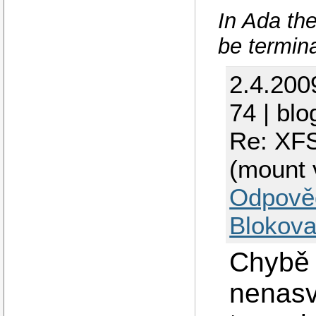
In Ada the
be termin
2.4.200
74 | blo
Re: XFS
(mount v
Odpově
Blokova
Chybě 
nenasv