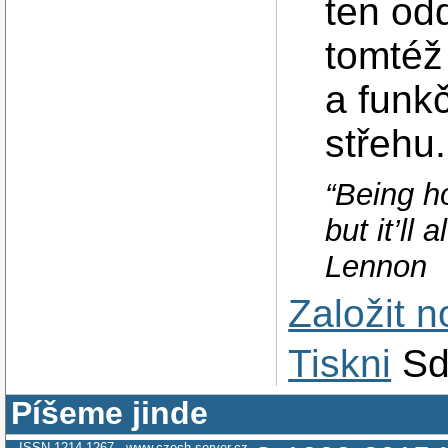
ten odd
tomtéž
a funk
střehu.
“Being ho
but it’ll
Lennon
Založit 
Tiskni
Sd
Píšeme jinde
ISSN 1214-1267
www.czech-server.cz