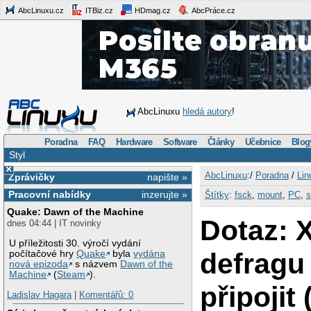
AbcLinuxu.cz
ITBiz.cz
HDmag.cz
AbcPráce.cz
AbcLinuxu
hledá autory
!
Poradna
FAQ
Hardware
Software
Články
Učebnice
Blog
Styl
×
AbcLinuxu
:/
Poradna
/
Lin
Zprávičky
napište »
Pracovní nabídky
inzerujte »
Štítky
:
fsck
,
mount
,
PC
,
s
Quake: Dawn of the Machine
Dotaz: 
dnes 04:44 | IT novinky
U příležitosti 30. výročí vydání
defragu
počítačové hry
Quake
byla
vydána
nová epizoda
s názvem
Dawn of the
Machine
(
Steam
).
připojit
Ladislav Hagara
|
Komentářů: 0