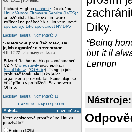
4.8. 20:11 | Komunita
zachráni
Richard Hughes
oznámil
, že službu
Linux Vendor Firmware Service (LVFS)
umožňující aktualizovat firmware
zařízení na počítačích s Linuxem, nově
Díky.
sponzoruje také společnost NVIDIA
.
Ladislav Hagara
|
Komentářů: 0
“Being hone
SlideRshow, prohlížeč fotek, ale i
jejich organizér a prezentátor
but it’ll a
4.8. 12:22 | Zajímavý software
Lennon
Edvard Rejthar na blogu zaměstnanců
CZ.NIC
představil
svou aplikaci
SlideRshow
(
GitHub
). Funguje jako
prohlížeč fotek, ale i jako jejich
organizér a prezentátor. Neinstaluje se,
běží přímo v prohlížeči. Bez serveru.
Offline.
Ladislav Hagara
|
Komentářů: 11
Nástroje:
Centrum
|
Napsat
|
Starší
Anketa
navrhněte »
Odpově
Které desktopové prostředí na Linuxu
používáte?
Budgie
(
10%
)