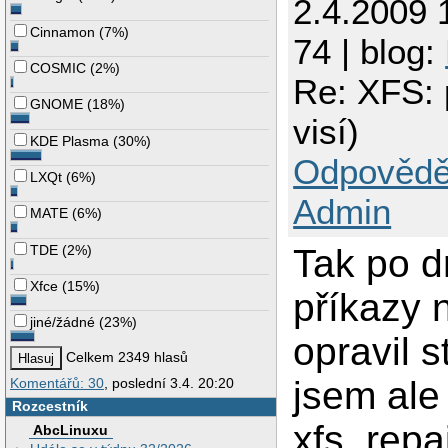
2.4.2009 
Cinnamon
(
7%
)
74 | blog:
COSMIC
(
2%
)
Re: XFS: 
GNOME
(
18%
)
visí)
KDE Plasma
(
30%
)
Odpovědě
LXQt
(
6%
)
Admin
MATE
(
6%
)
TDE
(
2%
)
Tak po d
Xfce
(
15%
)
příkazy 
jiné/žádné
(
23%
)
opravil 
Celkem 2349 hlasů
jsem ale 
Komentářů: 30
, poslední 3.4. 20:20
Rozcestník
xfs_repai
AbcLinuxu