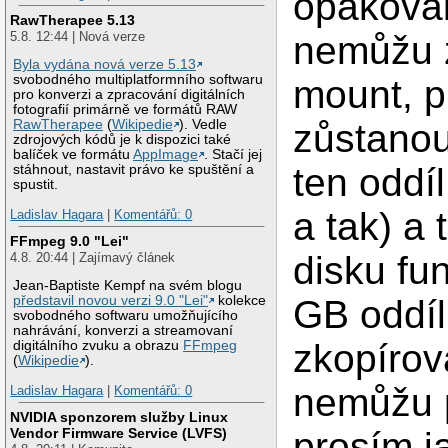
opakoval
RawTherapee 5.13
nemůžu z
5.8. 12:44 | Nová verze
Byla vydána nová verze 5.13
svobodného multiplatformního softwaru
mount, p
pro konverzi a zpracování digitálních
fotografií primárně ve formátů RAW
zůstanou
RawTherapee
(
Wikipedie
). Vedle
zdrojových kódů je k dispozici také
balíček ve formátu
AppImage
. Stačí jej
ten oddíl
stáhnout, nastavit právo ke spuštění a
spustit.
a tak) a 
Ladislav Hagara
|
Komentářů: 0
FFmpeg 9.0 "Lei"
disku fu
4.8. 20:44 | Zajímavý článek
Jean-Baptiste Kempf na svém blogu
GB oddíl
představil novou verzi 9.0 "Lei"
kolekce
svobodného softwaru umožňujícího
nahrávání, konverzi a streamovaní
zkopírova
digitálního zvuku a obrazu
FFmpeg
(
Wikipedie
).
nemůžu p
Ladislav Hagara
|
Komentářů: 0
NVIDIA sponzorem služby Linux
Vendor Firmware Service (LVFS)
prosím j