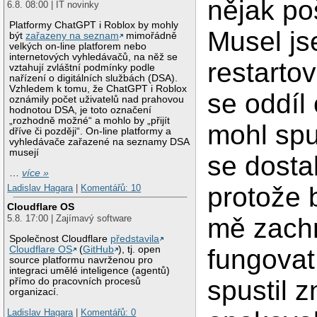
nějak po
6.8. 08:00 | IT novinky
Platformy ChatGPT i Roblox by mohly
Musel j
být
zařazeny na seznam
mimořádně
velkých on-line platforem nebo
internetových vyhledávačů, na něž se
restarto
vztahují zvláštní podmínky podle
nařízení o digitálních službách (DSA).
Vzhledem k tomu, že ChatGPT i Roblox
se oddíl 
oznámily počet uživatelů nad prahovou
hodnotou DSA, je toto označení
„rozhodně možné“ a mohlo by „přijít
mohl spu
dříve či později“. On-line platformy a
vyhledávače zařazené na seznamy DSA
musejí
se dostal
…
více »
protože 
Ladislav Hagara
|
Komentářů: 10
Cloudflare OS
mě zachr
5.8. 17:00 | Zajímavý software
Společnost Cloudflare
představila
Cloudflare OS
(
GitHub
), tj. open
fungovat
source platformu navrženou pro
integraci umělé inteligence (agentů)
spustil 
přímo do pracovních procesů
organizací.
Ladislav Hagara
|
Komentářů: 0