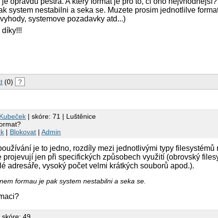
je opravdu pestra. A ktery format je pro to, ci ono nejvhodnejsí
k system nestabilni a seka se. Muzete prosim jednotlilve format
evyhody, systemove pozadavky atd...)
 díky!!!
t
(0)
?
 Kubeček
| skóre: 71 | Luštěnice
format?
nk
|
Blokovat
|
Admin
užívání je to jedno, rozdíly mezi jednotlivými typy filesystémů 
 projevují jen při specifických způsobech využití (obrovský file
lé adresáře, vysoký počet velmi krátkých souborů apod.).
nem formau je pak system nestabilni a seka se.
rmaci?
 skóre: 49