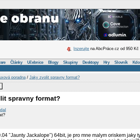
Inzerujte
na AbcPráce.cz od 950 Kč
are
Články
Učebnice
Blogy
Skupiny
Desktopy
Hry
Slovník
Kdo
uxová poradna
/
Jaky zvolit spravny format?
t
lit spravny format?
idal
at?
 9.04 "Jaunty Jackalope") 64bit, je pro mne malym oriskem jaky t