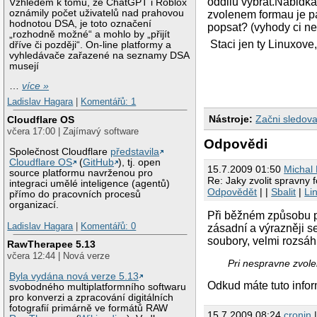
oddilu vybrat.Nabidka 
Vzhledem k tomu, že ChatGPT i Roblox
oznámily počet uživatelů nad prahovou
zvolenem formau je pa
hodnotou DSA, je toto označení
popsat? (vyhody ci n
„rozhodně možné“ a mohlo by „přijít
Staci jen ty Linuxove,
dříve či později“. On-line platformy a
vyhledávače zařazené na seznamy DSA
musejí
…
více »
Ladislav Hagara
|
Komentářů: 1
Nástroje:
Začni sledova
Cloudflare OS
včera 17:00 | Zajímavý software
Odpovědi
Společnost Cloudflare
představila
Cloudflare OS
(
GitHub
), tj. open
15.7.2009 01:50
Michal
source platformu navrženou pro
Re: Jaky zvolit spravny 
integraci umělé inteligence (agentů)
Odpovědět
| |
Sbalit
|
Li
přímo do pracovních procesů
organizací.
Při běžném způsobu po
Ladislav Hagara
|
Komentářů: 0
zásadní a výrazněji se
soubory, velmi rozsáh
RawTherapee 5.13
včera 12:44 | Nová verze
Pri nespravne zvole
Byla vydána nová verze 5.13
Odkud máte tuto info
svobodného multiplatformního softwaru
pro konverzi a zpracování digitálních
fotografií primárně ve formátů RAW
15.7.2009 08:24
cronin
|