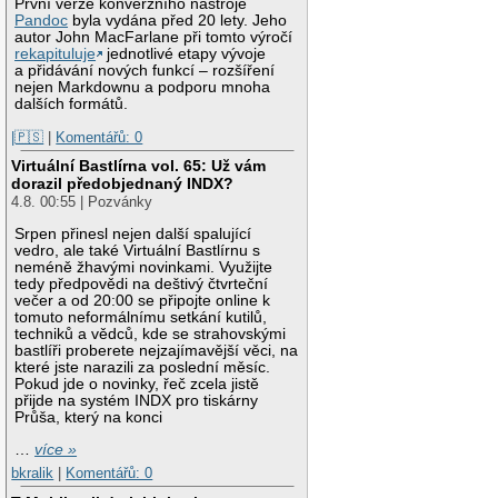
První verze konverzního nástroje
Pandoc
byla vydána před 20 lety. Jeho
autor John MacFarlane při tomto výročí
rekapituluje
jednotlivé etapy vývoje
a přidávání nových funkcí – rozšíření
nejen Markdownu a podporu mnoha
dalších formátů.
|🇵🇸
|
Komentářů: 0
Virtuální Bastlírna vol. 65: Už vám
dorazil předobjednaný INDX?
4.8. 00:55 | Pozvánky
Srpen přinesl nejen další spalující
vedro, ale také Virtuální Bastlírnu s
neméně žhavými novinkami. Využijte
tedy předpovědi na deštivý čtvrteční
večer a od 20:00 se připojte online k
tomuto neformálnímu setkání kutilů,
techniků a vědců, kde se strahovskými
bastlíři proberete nejzajímavější věci, na
které jste narazili za poslední měsíc.
Pokud jde o novinky, řeč zcela jistě
přijde na systém INDX pro tiskárny
Průša, který na konci
…
více »
bkralik
|
Komentářů: 0