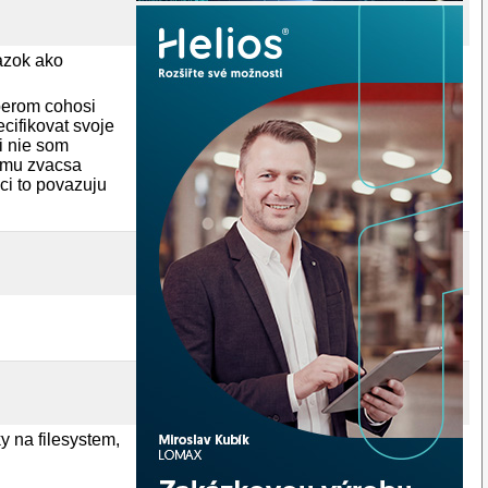
tazok ako
berom cohosi
cifikovat svoje
i nie som
emu zvacsa
ci to povazuju
y na filesystem,