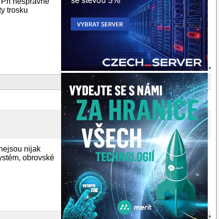
? Pri nespravne
y trosku
nejsou nijak
systém, obrovské