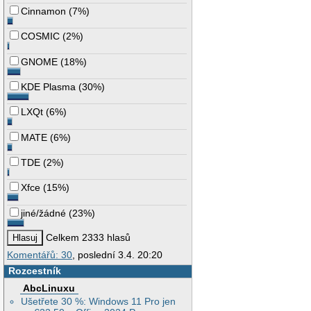
Cinnamon
(
7%
)
COSMIC
(
2%
)
GNOME
(
18%
)
KDE Plasma
(
30%
)
LXQt
(
6%
)
MATE
(
6%
)
TDE
(
2%
)
Xfce
(
15%
)
jiné/žádné
(
23%
)
Celkem 2333 hlasů
Komentářů: 30
, poslední 3.4. 20:20
Rozcestník
AbcLinuxu
Ušetřete 30 %: Windows 11 Pro jen