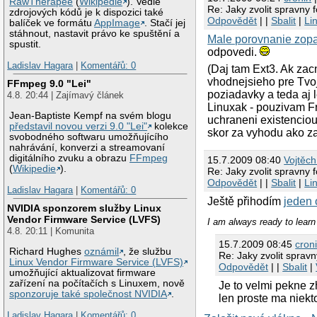
RawTherapee
(
Wikipedie
). Vedle
Re: Jaky zvolit spravny 
zdrojových kódů je k dispozici také
Odpovědět
| |
Sbalit
|
Li
balíček ve formátu
AppImage
. Stačí jej
stáhnout, nastavit právo ke spuštění a
Male porovnanie zop
spustit.
odpovedi.
Ladislav Hagara
|
Komentářů: 0
(Daj tam Ext3. Ak zac
vhodnejsieho pre Tvoj
FFmpeg 9.0 "Lei"
poziadavky a teda aj 
4.8. 20:44 | Zajímavý článek
Linuxak - pouzivam F
Jean-Baptiste Kempf na svém blogu
uchraneni existencio
představil novou verzi 9.0 "Lei"
kolekce
skor za vyhodu ako z
svobodného softwaru umožňujícího
nahrávání, konverzi a streamovaní
digitálního zvuku a obrazu
FFmpeg
15.7.2009 08:40
Vojtěc
(
Wikipedie
).
Re: Jaky zvolit spravny 
Odpovědět
| |
Sbalit
|
Li
Ladislav Hagara
|
Komentářů: 0
Ještě přihodím
jeden
NVIDIA sponzorem služby Linux
Vendor Firmware Service (LVFS)
I am always ready to learn 
4.8. 20:11 | Komunita
15.7.2009 08:45
cron
Richard Hughes
oznámil
, že službu
Re: Jaky zvolit sprav
Linux Vendor Firmware Service (LVFS)
Odpovědět
| |
Sbalit
|
umožňující aktualizovat firmware
zařízení na počítačích s Linuxem, nově
Je to velmi pekne z
sponzoruje také společnost NVIDIA
.
len proste ma niekt
Ladislav Hagara
|
Komentářů: 0