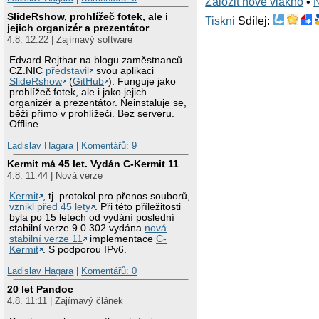
Založit nové vlákno
•
SlideRshow, prohlížeč fotek, ale i
Tiskni
Sdílej:
jejich organizér a prezentátor
4.8. 12:22 | Zajímavý software
Edvard Rejthar na blogu zaměstnanců
CZ.NIC
představil
svou aplikaci
SlideRshow
(
GitHub
). Funguje jako
prohlížeč fotek, ale i jako jejich
organizér a prezentátor. Neinstaluje se,
běží přímo v prohlížeči. Bez serveru.
Offline.
Ladislav Hagara
|
Komentářů: 9
Kermit má 45 let. Vydán C-Kermit 11
4.8. 11:44 | Nová verze
Kermit
, tj. protokol pro přenos souborů,
vznikl před 45 lety
. Při této příležitosti
byla po 15 letech od vydání poslední
stabilní verze 9.0.302 vydána
nová
stabilní verze 11
implementace
C-
Kermit
. S podporou IPv6.
Ladislav Hagara
|
Komentářů: 0
20 let Pandoc
4.8. 11:11 | Zajímavý článek