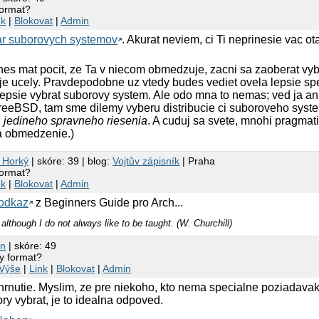
format?
nk
|
Blokovat
|
Admin
ar suborovych systemov
. Akurat neviem, ci Ti neprinesie vac o
nes mat pocit, ze Ta v niecom obmedzuje, zacni sa zaoberat vy
e ucely. Pravdepodobne uz vtedy budes vediet ovela lepsie spe
lepsie vybrat suborovy system. Ale odo mna to nemas; ved ja an
reeBSD, tam sme dilemy vyberu distribucie ci suboroveho syst
u
jedineho spravneho riesenia
. A cuduj sa svete, mnohi pragmati
a obmedzenie.)
h Horký
| skóre: 39 | blog:
Vojtův zápisník
| Praha
format?
nk
|
Blokovat
|
Admin
 odkaz
z Beginners Guide pro Arch...
although I do not always like to be taught. (W. Churchill)
in
| skóre: 49
ny format?
Výše
|
Link
|
Blokovat
|
Admin
hrnutie. Myslim, ze pre niekoho, kto nema specialne poziadavak
ory vybrat, je to idealna odpoved.