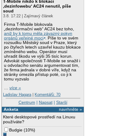
T-Mobile nikdo k blokaci
‚dezinfowebu‘ AC24 nenutil, píše
soud
3.8. 17:22 | Zajímavý článek
Firma T-Mobile blokovala
„dezinformační web“ AC24 bez toho,
aniž by k tomu měla závazný pokyn
orgánů veřejné moci
. Píše to ve svém
rozsudku Městský soud v Praze, který
po čtyřech letech uzavřel kauzu blokace
zmíněného webu. Operátor musí
uhradit škodu ve výši 35 tisíc korun.
Advokát společnosti T-Mobile se snažil i
u odvolacího senátu argumentovat tím,
že firma jednala v dobré víře, když na
stránky omezila přístup poté, co ji k
tomu vyzvalo
…
více »
Ladislav Hagara
|
Komentářů: 70
Centrum
|
Napsat
|
Starší
Anketa
navrhněte »
Které desktopové prostředí na Linuxu
používáte?
Budgie
(
10%
)