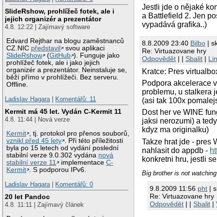
Jestli jde o nějaké ko
SlideRshow, prohlížeč fotek, ale i
a Battlefield 2. Jen 
jejich organizér a prezentátor
vypadává grafika..)
4.8. 12:22 | Zajímavý software
Edvard Rejthar na blogu zaměstnanců
8.8.2009 23:40
Bilbo
| s
CZ.NIC
představil
svou aplikaci
Re: Virtuazovane hry
SlideRshow
(
GitHub
). Funguje jako
Odpovědět
| |
Sbalit
|
Li
prohlížeč fotek, ale i jako jejich
organizér a prezentátor. Neinstaluje se,
Kratce: Pres virtualb
běží přímo v prohlížeči. Bez serveru.
Podpora akcelerace ve
Offline.
problemu, u stalkera 
Ladislav Hagara
|
Komentářů: 11
(asi tak 100x pomalej
Kermit má 45 let. Vydán C-Kermit 11
Dost her ve WINE fung
4.8. 11:44 | Nová verze
jaksi nerozumi) a ted
kdyz ma originalku)
Kermit
, tj. protokol pro přenos souborů,
vznikl před 45 lety
. Při této příležitosti
Takze hrat jde - pres 
byla po 15 letech od vydání poslední
nahlasit do appdb -
ht
stabilní verze 9.0.302 vydána
nová
konkretni hru, jestli
stabilní verze 11
implementace
C-
Kermit
. S podporou IPv6.
Big brother is not watching
Ladislav Hagara
|
Komentářů: 0
9.8.2009 11:56
pht
| s
Re: Virtuazovane hry
20 let Pandoc
Odpovědět
| |
Sbalit
|
4.8. 11:11 | Zajímavý článek