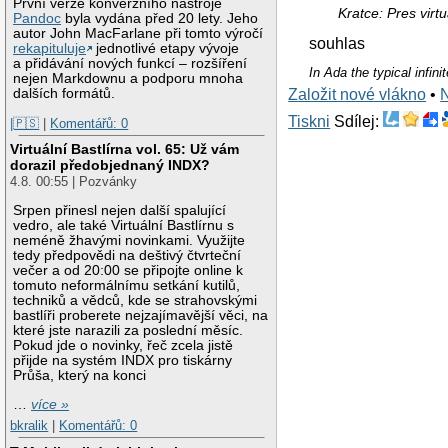
První verze konverzního nástroje
Kratce: Pres virt
Pandoc
byla vydána před 20 lety. Jeho
autor John MacFarlane při tomto výročí
souhlas
rekapituluje
jednotlivé etapy vývoje
a přidávání nových funkcí – rozšíření
In Ada the typical infin
nejen Markdownu a podporu mnoha
dalších formátů.
Založit nové vlákno
•
Tiskni
Sdílej:
|🇵🇸
|
Komentářů: 0
Virtuální Bastlírna vol. 65: Už vám
dorazil předobjednaný INDX?
4.8. 00:55 | Pozvánky
Srpen přinesl nejen další spalující
vedro, ale také Virtuální Bastlírnu s
neméně žhavými novinkami. Využijte
tedy předpovědi na deštivý čtvrteční
večer a od 20:00 se připojte online k
tomuto neformálnímu setkání kutilů,
techniků a vědců, kde se strahovskými
bastlíři proberete nejzajímavější věci, na
které jste narazili za poslední měsíc.
Pokud jde o novinky, řeč zcela jistě
přijde na systém INDX pro tiskárny
Průša, který na konci
…
více »
bkralik
|
Komentářů: 0