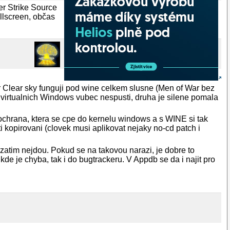
ter Strike Source
llscreen, občas
er Clear sky funguji pod wine celkem slusne (Men of War bez
a virtualnich Windows vubec nespusti, druha je silene pomala
ochrana, ktera se cpe do kernelu windows a s WINE si tak
i kopirovani (clovek musi aplikovat nejaky no-cd patch i
re zatim nejdou. Pokud se na takovou narazi, je dobre to
de je chyba, tak i do bugtrackeru. V Appdb se da i najit pro