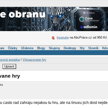
Inzerujte
na AbcPráce.cz od 950 Kč
are
Články
Učebnice
Blogy
Skupiny
Desktopy
Hry
Slovník
Kdo
uxová poradna
/
Virtuazovane hry
Upravit
vane hry
rx
ku casto rad zahraju nejakou tu hru, ale na linuxu jich dost nejde