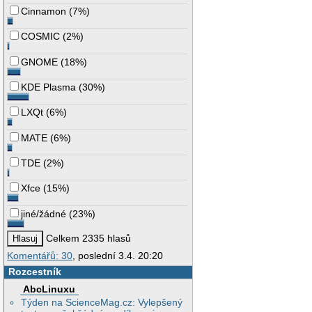
Cinnamon
(
7%
)
COSMIC
(
2%
)
GNOME
(
18%
)
KDE Plasma
(
30%
)
LXQt
(
6%
)
MATE
(
6%
)
TDE
(
2%
)
Xfce
(
15%
)
jiné/žádné
(
23%
)
Celkem 2335 hlasů
Komentářů: 30
, poslední 3.4. 20:20
Rozcestník
AbcLinuxu
Týden na ScienceMag.cz: Vylepšený