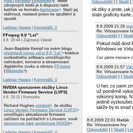
RawTherapee
(
Wikipedie
). Vedle
Odpovědět
| |
Sbalit
|
zdrojových kódů je k dispozici také
ok diky a jeste, ja
balíček ve formátu
AppImage
. Stačí jej
stáhnout, nastavit právo ke spuštění a
slabi graficky karte
spustit.
8.8.2009 21:26
me
Ladislav Hagara
|
Komentářů: 0
Re: Virtuazovane h
FFmpeg 9.0 "Lei"
Odpovědět
| |
Sbali
4.8. 20:44 | Zajímavý článek
Pokud máš dost R
Jean-Baptiste Kempf na svém blogu
Windows ve Virtu
představil novou verzi 9.0 "Lei"
kolekce
Cez párne mesiace z
svobodného softwaru umožňujícího
nahrávání, konverzi a streamovaní
digitálního zvuku a obrazu
FFmpeg
8.8.2009 21:57
Vác
(
Wikipedie
).
Re: Virtuazovane h
Odpovědět
| |
Sbali
Ladislav Hagara
|
Komentářů: 0
U her, co jsem z
NVIDIA sponzorem služby Linux
už poměrně vykop
Vendor Firmware Service (LVFS)
výkonný komp. Ně
4.8. 20:11 | Komunita
jedině vyzkoušet.
Richard Hughes
oznámil
, že službu
takže by to snad
Linux Vendor Firmware Service (LVFS)
umožňující aktualizovat firmware
zařízení na počítačích s Linuxem, nově
8.8.2009 22:01 Matlák
sponzoruje také společnost NVIDIA
.
Re: Virtuazovane hry
Odpovědět
| |
Sbalit
|
Li
Ladislav Hagara
|
Komentářů: 0