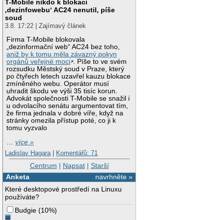
T-Mobile nikdo k blokaci
‚dezinfowebu‘ AC24 nenutil, píše
soud
3.8. 17:22 | Zajímavý článek
Firma T-Mobile blokovala
„dezinformační web“ AC24 bez toho,
aniž by k tomu měla závazný pokyn
orgánů veřejné moci
. Píše to ve svém
rozsudku Městský soud v Praze, který
po čtyřech letech uzavřel kauzu blokace
zmíněného webu. Operátor musí
uhradit škodu ve výši 35 tisíc korun.
Advokát společnosti T-Mobile se snažil i
u odvolacího senátu argumentovat tím,
že firma jednala v dobré víře, když na
stránky omezila přístup poté, co ji k
tomu vyzvalo
…
více »
Ladislav Hagara
|
Komentářů: 71
Centrum
|
Napsat
|
Starší
Anketa
navrhněte »
Které desktopové prostředí na Linuxu
používáte?
Budgie
(
10%
)