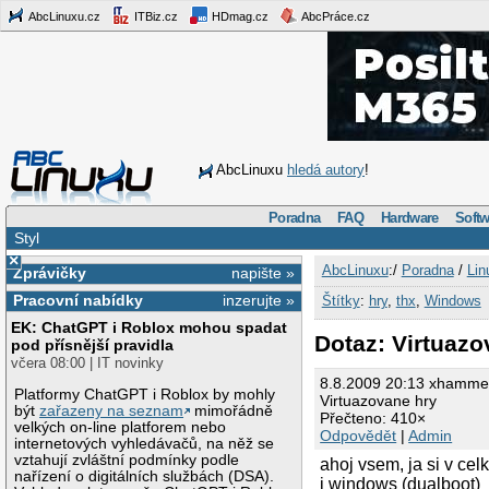
AbcLinuxu.cz
ITBiz.cz
HDmag.cz
AbcPráce.cz
AbcLinuxu
hledá autory
!
Poradna
FAQ
Hardware
Softw
Styl
×
AbcLinuxu
:/
Poradna
/
Lin
Zprávičky
napište »
Pracovní nabídky
inzerujte »
Štítky
:
hry
,
thx
,
Windows
EK: ChatGPT i Roblox mohou spadat
Dotaz: Virtuazo
pod přísnější pravidla
včera 08:00 | IT novinky
8.8.2009 20:13 xhamme
Platformy ChatGPT i Roblox by mohly
Virtuazovane hry
být
zařazeny na seznam
mimořádně
Přečteno: 410×
velkých on-line platforem nebo
Odpovědět
|
Admin
internetových vyhledávačů, na něž se
vztahují zvláštní podmínky podle
ahoj vsem, ja si v cel
nařízení o digitálních službách (DSA).
i windows (dualboot)