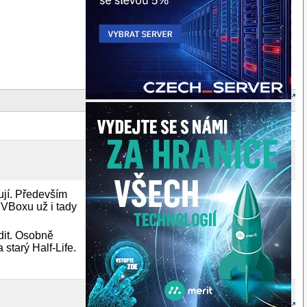
?
ují. Především
e VBoxu už i tady
dit. Osobně
 starý Half-Life.