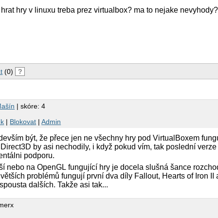
 hrat hry v linuxu treba prez virtualbox? ma to nejake nevyhody
t
(0)
?
Mašín
| skóre: 4
nk
|
Blokovat
|
Admin
vším být, že přece jen ne všechny hry pod VirtualBoxem fung
 Direct3D by asi nechodily, i když pokud vím, tak poslední verz
entálni podporu.
ší nebo na OpenGL fungující hry je docela slušná šance rozcho
tších problémů fungují první dva díly Fallout, Hearts of Iron II a
spousta dalších. Takže asi tak...
merx