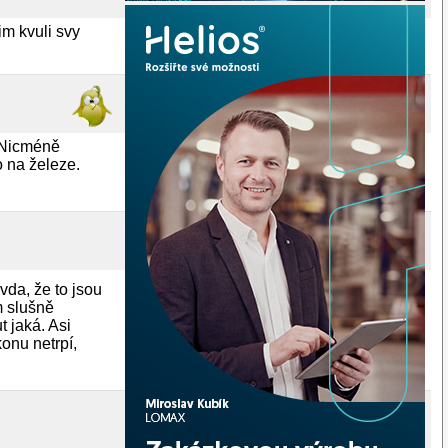
im kvuli svy
. Nicméně
 na železe.
da, že to jsou
m slušně
 jaká. Asi
onu netrpí,