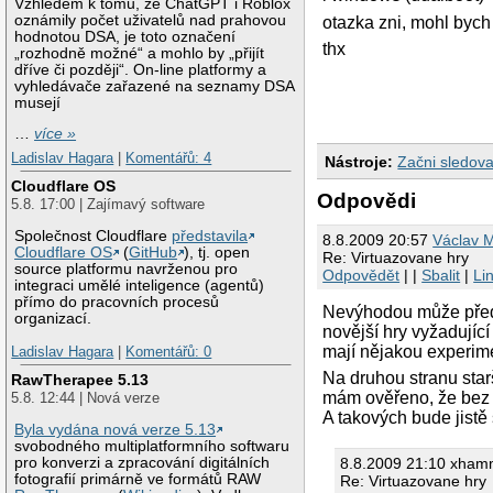
Vzhledem k tomu, že ChatGPT i Roblox
oznámily počet uživatelů nad prahovou
otazka zni, mohl bych
hodnotou DSA, je toto označení
thx
„rozhodně možné“ a mohlo by „přijít
dříve či později“. On-line platformy a
vyhledávače zařazené na seznamy DSA
musejí
…
více »
Ladislav Hagara
|
Komentářů: 4
Nástroje:
Začni sledova
Cloudflare OS
Odpovědi
5.8. 17:00 | Zajímavý software
Společnost Cloudflare
představila
8.8.2009 20:57
Václav 
Cloudflare OS
(
GitHub
), tj. open
Re: Virtuazovane hry
source platformu navrženou pro
Odpovědět
| |
Sbalit
|
Li
integraci umělé inteligence (agentů)
přímo do pracovních procesů
Nevýhodou může přede
organizací.
novější hry vyžadující
mají nějakou experim
Ladislav Hagara
|
Komentářů: 0
Na druhou stranu star
RawTherapee 5.13
mám ověřeno, že bez vě
5.8. 12:44 | Nová verze
A takových bude jistě 
Byla vydána nová verze 5.13
svobodného multiplatformního softwaru
pro konverzi a zpracování digitálních
8.8.2009 21:10 xham
fotografií primárně ve formátů RAW
Re: Virtuazovane hry