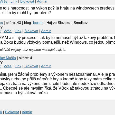
Výše
|
Link
|
Blokovat
|
Admin
k je to s narocnosti na vykon pc? já hraju na windowsech predevs
... s tim by mohl byt problem?
ss
| skóre: 43 | blog:
bordel
| Háj ve Slezsku - Smolkov
ry
t
|
Výše
|
Link
|
Blokovat
|
Admin
AM a silný procesor, tak by to nemusel být až takový problém
alBoxu budou vždycky pomalejší, než Windows, co jedou přímo
ošíváš vaginy, cez neparne montuješ hajzle.
lav Mašín
| skóre: 4
ry
t
|
Výše
|
Link
|
Blokovat
|
Admin
mínil, jsem žádné problémy s výkonem nezaznamenal. Ale je prav
ávky nebo ne příliš náročné hry a kromě toho taky mám celke
jaká ztráta na výkonu tam určitě bude, ale nedokážu odhadnout
.. Obecně se ale myslím říká, že VBox až takovou ztrátou na výk
 nemusela být taková hrůza.
nk
|
Blokovat
|
Admin