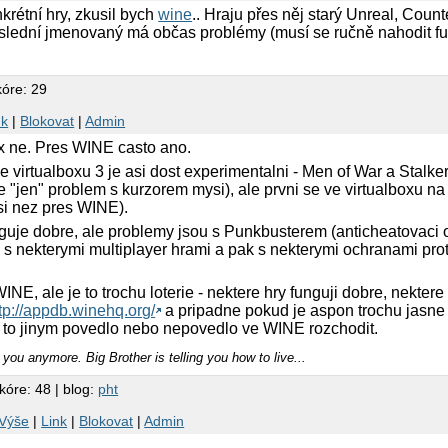
nkrétní hry, zkusil bych
wine
.. Hraju přes něj starý Unreal, Coun
poslední jmenovaný má občas problémy (musí se ručně nahodit fu
kóre: 29
nk
|
Blokovat
|
Admin
ox ne. Pres WINE casto ano.
 virtualboxu 3 je asi dost experimentalni - Men of War a Stalk
je "jen" problem s kurzorem mysi), ale prvni se ve virtualboxu n
si nez pres WINE).
uje dobre, ale problemy jsou s Punkbusterem (anticheatovaci 
y s nekterymi multiplayer hrami a pak s nekterymi ochranami prot
WINE, ale je to trochu loterie - nektere hry funguji dobre, nekte
tp://appdb.winehq.org/
a pripadne pokud je aspon trochu jasne k
 se to jinym povedlo nebo nepovedlo ve WINE rozchodit.
 you anymore. Big Brother is telling you how to live...
kóre: 48 | blog:
pht
Výše
|
Link
|
Blokovat
|
Admin