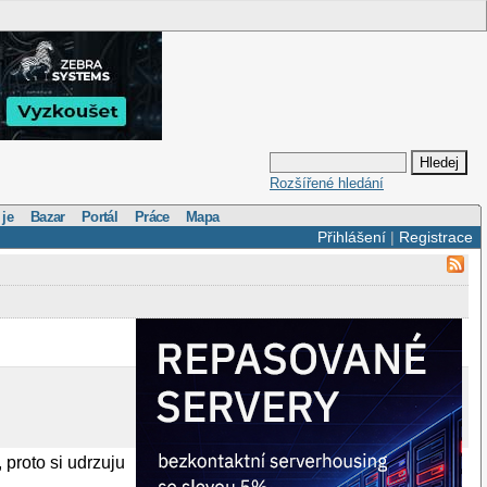
Rozšířené hledání
 je
Bazar
Portál
Práce
Mapa
Přihlášení
|
Registrace
, proto si udrzuju